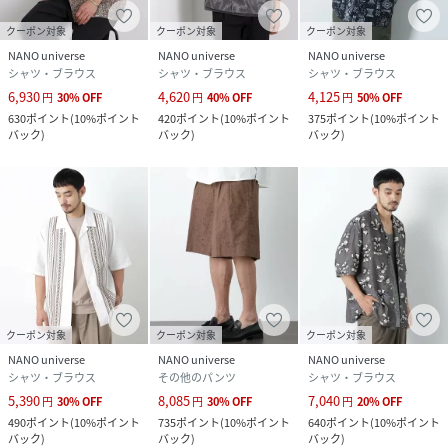
蛍光増白剤が入っていない洗剤を使用して下さい。色物（特
に濃色）と白物・淡色物は分けて洗ってください。濡れたま
クーポン対象
クーポン対象
クーポン対象
まの放置や、長時間の浸漬はしないで下さい。洗濯後は形を
NANO universe
NANO universe
NANO universe
シャツ・ブラウス
シャツ・ブラウス
シャツ・ブラウス
整えて直ちに干してください。引っかけに、ご注意下さい。
6,930
4,620
4,125
円
30
%
OFF
円
40
%
OFF
円
50
%
OFF
630
ポイント
(
10%ポイント
420
ポイント
(
10%ポイント
375
ポイント
(
10%ポイント
【素材】本体：コットン100% ししゅう部分：ポリエステ
バック
)
バック
)
バック
)
ル100%
【原産国】中国製
※サンプルにて撮影、採寸を行う為、実際にお届けする商品
と仕様やサイズが異なる場合がございます。予約時は生産の
都合上、お届け予定時期が前後する場合もございますので、
予めご了承下さい。
※光
クーポン対象
クーポン対象
クーポン対象
NANO universe
NANO universe
NANO universe
性別タイプ
メンズ
シャツ・ブラウス
その他のパンツ
シャツ・ブラウス
5,390
8,085
7,040
円
30
%
OFF
円
30
%
OFF
円
20
%
OFF
原産国
中国製
490
ポイント
(
10%ポイント
735
ポイント
(
10%ポイント
640
ポイント
(
10%ポイント
バック
)
バック
)
バック
)