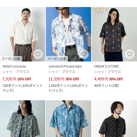
素材
(本体)コットン100%
(ししゅう部分)ポリエステル100%
サイズ
Ｍ、Ｌ
クリーニング
手洗い、ドライクリーニング不可
品番
RY5152_668
(
668-6121224-361-20 RY5152
)
クーポン対象
クーポン対象
NANO universe
Johnbull Private labo
FREAK’S STORE
シャツ・ブラウス
シャツ・ブラウス
シャツ・ブラウス
7,920
11,550
4,499
円
20
%
OFF
円
30
%
OFF
円
50
%
OFF
720
ポイント
(
10%ポイント
1,050
ポイント
(
10%ポイン
40
ポイント
(
1倍
)
バック
)
トバック
)