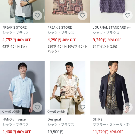
FREAK’S STORE
FREAK’S STORE
JOURNAL STANDARD relume
シャツ・ブラウス
シャツ・ブラウス
シャツ・ブラウス
4,752
4,290
9,240
円
40
%
OFF
円
40
%
OFF
円
30
%
OFF
43
ポイント
(
1倍
)
390
ポイント
(
10%ポイント
84
ポイント
(
1倍
)
バック
)
クーポン対象
クーポン対象
NANO universe
Desigual
SHIPS
シャツ・ブラウス
シャツ・ブラウス
マフラー・ストール・ネックウォーマー
4,400
19,900
11,220
円
60
%
OFF
円
円
40
%
OFF