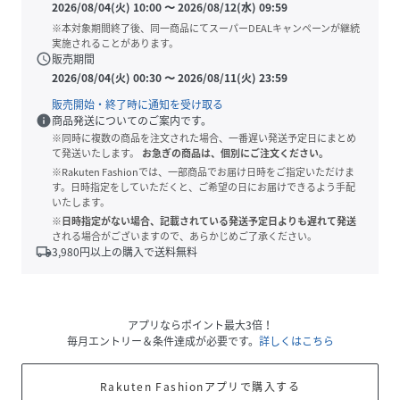
2026/08/04(火) 10:00
〜
2026/08/12(水) 09:59
※本対象期間終了後、同一商品にてスーパーDEALキャンペーンが継続
実施されることがあります。
schedule
販売期間
2026/08/04(火) 00:30
〜
2026/08/11(火) 23:59
販売開始・終了時に通知を受け取る
info
商品発送についてのご案内です。
※同時に複数の商品を注文された場合、一番遅い発送予定日にまとめ
て発送いたします。
お急ぎの商品は、個別にご注文ください。
※Rakuten Fashionでは、一部商品でお届け日時をご指定いただけま
す。日時指定をしていただくと、ご希望の日にお届けできるよう手配
いたします。
※日時指定がない場合、記載されている発送予定日よりも遅れて発送
される場合がございますので、あらかじめご了承ください。
local_shipping
3,980
円以上の購入で送料無料
アプリならポイント最大3倍！
毎月エントリー＆条件達成が必要です。
詳しくはこちら
Rakuten Fashionアプリで購入する