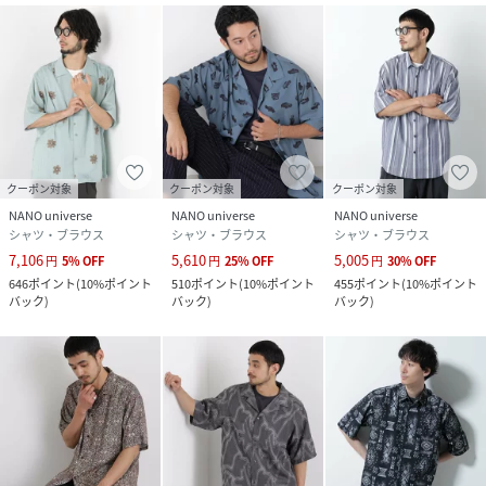
決まる。
「OtoNANO」は、日常の装いを整え、静かな自信を持つこ
とができる「大人のガイド服」。
■サイズ感
・「OtoNANO」シリーズのワイドシャツと同じゆったり目
のサイズ感
クーポン対象
クーポン対象
クーポン対象
NANO universe
NANO universe
NANO universe
【推奨サイズ】
シャツ・ブラウス
シャツ・ブラウス
シャツ・ブラウス
Sサイズ: 163-170cm
7,106
5,610
5,005
円
5
%
OFF
円
25
%
OFF
円
30
%
OFF
Mサイズ: 168-175cm
646
ポイント
(
10%ポイント
510
ポイント
(
10%ポイント
455
ポイント
(
10%ポイント
Lサイズ: 173-180cm
バック
)
バック
)
バック
)
XLサイズ: 175-182cm
※標準体型を基にした目安でございます。
予めご理解、ご了承の上お買い求めください。
※該当の無いサイズも記載しておりますので、展開サイズを
ご参考ください。
■取扱方法