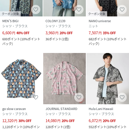
クーポン対象
クーポン対象
MEN'S BIGI
COLONY 2139
NANO universe
シャツ・ブラウス
シャツ・ブラウス
ニット
6,600
3,960
7,507
円
40
%
OFF
円
20
%
OFF
円
35
%
OFF
600
ポイント
(
10%ポイント
36
ポイント
(
1倍
)
682
ポイント
(
10%ポイント
バック
)
バック
)
go slow caravan
JOURNAL STANDARD
Hula Lani Hawaii
シャツ・ブラウス
シャツ・ブラウス
シャツ・ブラウス
12,320
14,080
6,072
円
30
%
OFF
円
20
%
OFF
円
20
%
OFF
1,120
ポイント
(
10%ポイン
128
ポイント
(
1倍
)
552
ポイント
(
10%ポイント