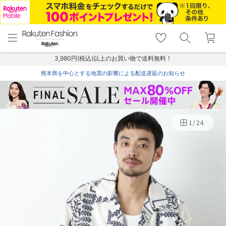
menu
home
search
favorite_border
shopping_cart
lock_outline
メニュー
トップ
検索
お気に入り
カート
ログイン
3,980円(税込)以上のお買い物で送料無料！
熊本県を中心とする地震の影響による配送遅延のお知らせ
1
/
24