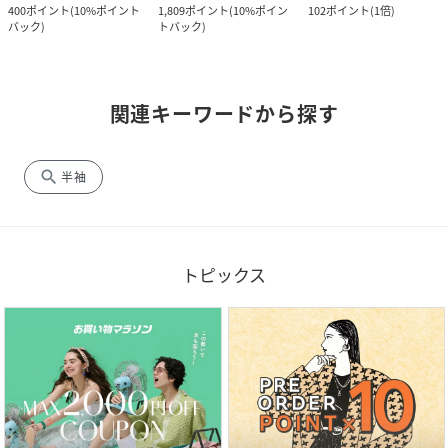
400
ポイント
(
10%ポイント
1,809
ポイント
(
10%ポイン
102
ポイント
(
1倍
)
バック
)
トバック
)
関連キーワードから探す
search
半袖
トピックス