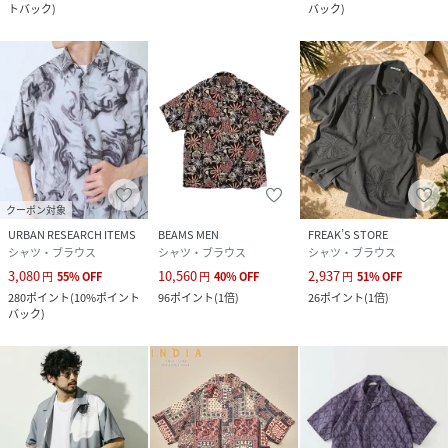
トバック
)
バック
)
クーポン対象
URBAN RESEARCH ITEMS
BEAMS MEN
FREAK’S STORE
シャツ・ブラウス
シャツ・ブラウス
シャツ・ブラウス
3,080
10,560
2,937
円
55
%
OFF
円
40
%
OFF
円
51
%
OFF
280
ポイント
(
10%ポイント
96
ポイント
(
1倍
)
26
ポイント
(
1倍
)
バック
)