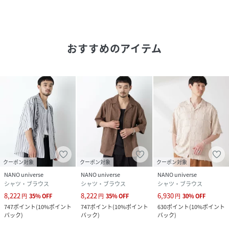
・夏仕様の2色展開
パターン1：ホワイト×レッド
パターン2：ホワイト×ネイビー
おすすめのアイテム
■コーディネート
・「OtoNANO」シリーズでシンプルにコーディネートがお
すすめ
・OtoNANO×masoretシリーズのボトムスと合わせる統一
感のある着こなしが◎
■シリーズ
・6686127229 「OtoNANO」×masoret側章パンツ
・6686121222 「OtoNANO」×masoret総柄刺繍シャツ
・6686121223 「OtoNANO」×masoret刺繍シャツ
クーポン対象
クーポン対象
クーポン対象
・6686128203 「OtoNANO」×masoret 総柄刺繍ショー
NANO universe
NANO universe
NANO universe
トパンツ
シャツ・ブラウス
シャツ・ブラウス
シャツ・ブラウス
8,222
8,222
6,930
円
35
%
OFF
円
35
%
OFF
円
30
%
OFF
「OtoNANO」
747
ポイント
(
10%ポイント
747
ポイント
(
10%ポイント
630
ポイント
(
10%ポイント
大人になると、流行より「基準」が欲しくなる。似合う形、
バック
)
バック
)
バック
)
余白の取り方、少しの知性。洋服は選択の質で大人っぽさが