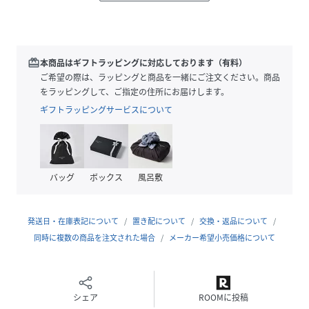
ブランディングされました。そんな「masoret」の持つ伝統
的なイメージで作られた刺繍の技術で「OtoNANO」商品を
ラインナップ。
redeem
本商品はギフトラッピングに対応しております（有料）
■デザイン
ご希望の際は、ラッピングと商品を一緒にご注文ください。商品
・刺繍を主役にした半袖シャツ
をラッピングして、ご指定の住所にお届けします。
・部分的にアイレットを施し、清涼感を演出
ギフトラッピングサービスについて
・盛夏に向けて重宝するアイテム
・総柄刺繍でエスニックな風合いに
＊アイレット
バッグ
ボックス
風呂敷
袖や肩部分に採用した小穴。爽やかなサマームードを演出す
る意匠。
発送日・在庫表記について
置き配について
交換・返品について
■素材
同時に複数の商品を注文された場合
メーカー希望小売価格について
・コットン素材を採用
・手洗いに対応したウォッシャブル素材
■カラー展開
シェア
ROOMに投稿