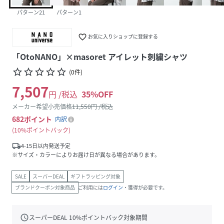
パターン21
パターン1
favorite_border
お気に入りショップに登録する
「OtoNANO」×masoret アイレット刺繍シャツ
star_border
star_border
star_border
star_border
star_border
(
0
件
)
7,507
円 /税込
35
%OFF
メーカー希望小売価格
11,550
円 /税込
682
ポイント
内訳
10%ポイントバック
local_shipping
4-15日以内発送予定
※サイズ・カラーによりお届け日が異なる場合があります。
SALE
スーパーDEAL
ギフトラッピング対象
ブランドクーポン対象商品
ご利用には
ログイン
・獲得が必要です。
schedule
スーパーDEAL
10
%ポイントバック対象期間