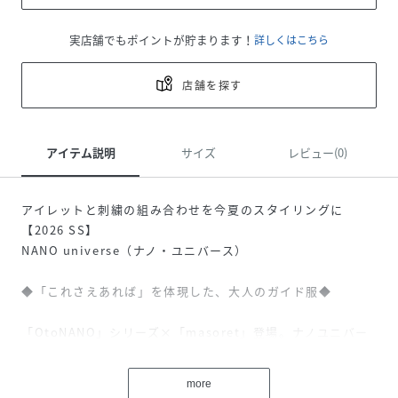
実店舗でもポイントが貯まります！
詳しくはこちら
店舗を探す
アイテム説明
サイズ
レビュー(0)
アイレットと刺繍の組み合わせを今夏のスタイリングに
【2026 SS】
NANO universe（ナノ・ユニバース）
◆「これさえあれば」を体現した、大人のガイド服◆
「OtoNANO」シリーズ×「masoret」登場。ナノユニバー
スの人気定番シリーズから、エスニックなアイテムが仲間入
り。Masoret(マソレット)は、ヘブライ語由来の言葉で、主
more
に「伝統」「伝承」「慣習」「言い伝え」を意味し、新たに