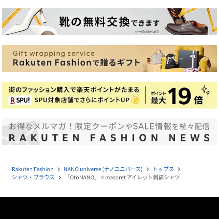
Rakuten Fashion
NANO universe (ナノユニバース)
トップス
navigate_next
navigate_next
navigate_next
シャツ・ブラウス
「OtoNANO」×masoret アイレット刺繍シャツ
navigate_next