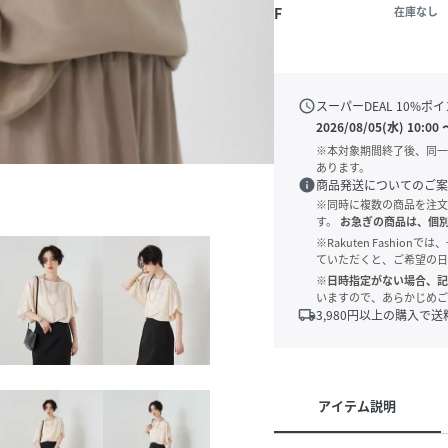
F
在庫なし
schedule
スーパーDEAL
10
%ポイ
2026/08/05(水) 10:00
※本対象期間終了後、同一
あります。
info
商品発送についてのご案
※同時に複数の商品を注文
す。
お急ぎの商品は、個
※Rakuten Fashi
ていただくと、ご希望の日
※日時指定がない場合、記
いますので、あらかじめご
local_shipping
3,980
円以上の購入で送
アイテム説明