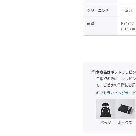
クリーニング
手洗い可
品番
RY4717_
(
315300
redeem
本商品はギフトラッピン
ご希望の際は、ラッピン
て、ご指定の住所にお届
ギフトラッピングサービ
バッグ
ボックス