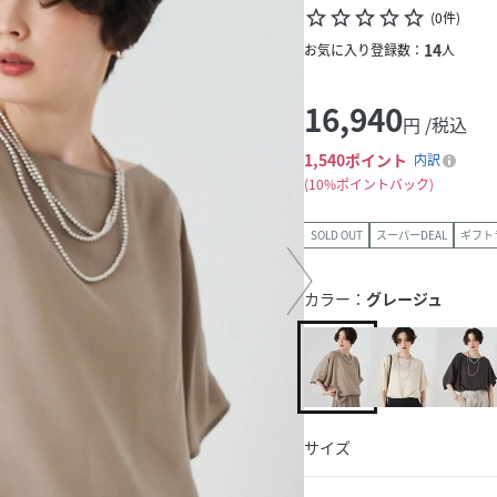
star_border
star_border
star_border
star_border
star_border
(
0
件
)
14
お気に入り登録数：
人
16,940
円 /税込
1,540
ポイント
内訳
10%ポイントバック
SOLD OUT
スーパーDEAL
ギフト
カラー：
グレージュ
サイズ