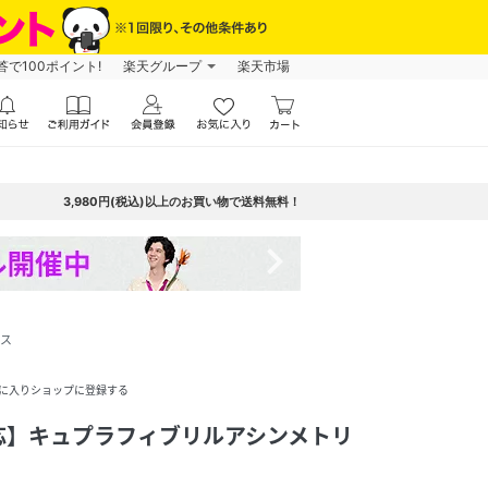
で100ポイント!
楽天グループ
楽天市場
3,980円(税込)以上のお買い物で送料無料！
navigate_next
ウス
に入りショップに登録する
応】キュプラフィブリルアシンメトリ