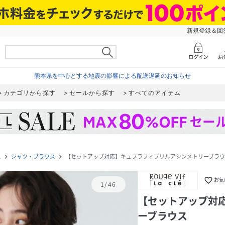
新規登録＆回答
熊本県を中心とする地震の影響による配送遅延のお知らせ
カテゴリから探す
セールから探す
すべてのアイテム
ス
シャツ・ブラウス
【セットアップ対応】キュプラフィブリルアシンメトリーブラ
navigate_next
navigate_next
favorite_border
お気
1
/
46
【セットアップ対
ーブラウス