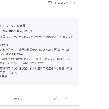
favorite_border
再入荷リクエスト
ントバック対象期間
〜
2026/08/11(火) 09:59
商品にてスーパーDEALキャンペーンが継続実施されることが
内です。
された場合、一番遅い発送予定日にまとめて発送いたしま
別にご注文ください。
onでは、一部商品でお届け日時をご指定いただけます。日時指定をし
にお届けできるよう手配いたします。
載されている発送予定日よりも遅れて発送
される場合がござ
了承ください。
料無料
サイズ
レビュー(0)