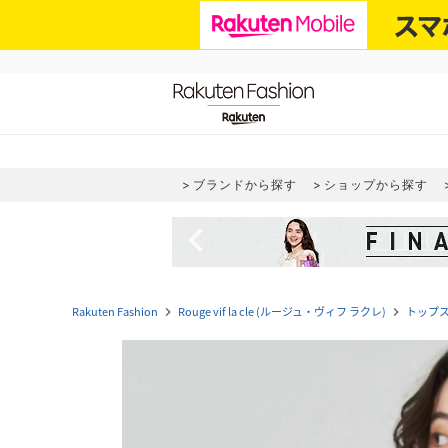
ブランドから探す
ショップから探す
navigate_before
Rakuten Fashion
Rouge vif la cle (ルージュ・ヴィフ ラクレ)
トップ
navigate_next
navigate_next