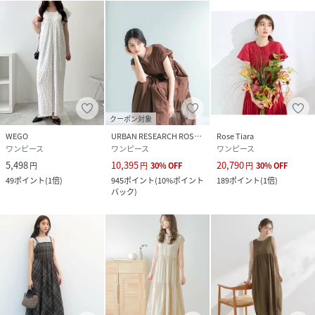
クーポン対象
WEGO
URBAN RESEARCH ROSSO
Rose Tiara
ワンピース
ワンピース
ワンピース
5,498
10,395
20,790
円
円
30
%
OFF
円
30
%
OFF
49
ポイント
(
1倍
)
945
ポイント
(
10%ポイント
189
ポイント
(
1倍
)
バック
)