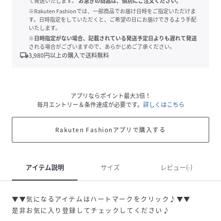
て発送いたします。
お急ぎの商品は、個別にご注文ください。
※Rakuten Fashionでは、一部商品でお届け日時をご指定いただけま
す。日時指定をしていただくと、ご希望の日にお届けできるよう手配
いたします。
※日時指定がない場合、記載されている発送予定日よりも遅れて発送
される場合がございますので、あらかじめご了承ください。
local_shipping
3,980
円以上の購入で送料無料
アプリならポイント最大3倍！
毎月エントリー＆条件達成が必要です。
詳しくはこちら
Rakuten Fashionアプリで購入する
アイテム説明
サイズ
レビュー(-)
▼▼気になるアイテムはハートマークをクリック♪▼▼
是非お気に入り登録してチェックしてください♪