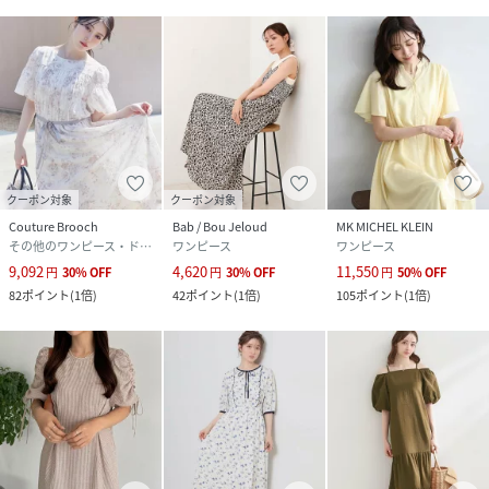
クーポン対象
クーポン対象
Couture Brooch
Bab / Bou Jeloud
MK MICHEL KLEIN
その他のワンピース・ドレス
ワンピース
ワンピース
9,092
4,620
11,550
円
30
%
OFF
円
30
%
OFF
円
50
%
OFF
82
ポイント
(
1倍
)
42
ポイント
(
1倍
)
105
ポイント
(
1倍
)