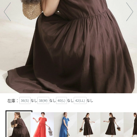
在庫：
36(S)
なし
38(M)
なし
40(L)
なし
42(LL)
なし