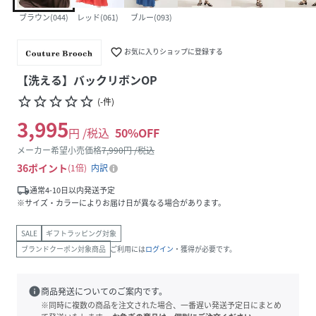
ブラウン(044)
レッド(061)
ブルー(093)
favorite_border
お気に入りショップに登録する
【洗える】バックリボンOP
star_border
star_border
star_border
star_border
star_border
(
-
件
)
3,995
円 /税込
50
%OFF
メーカー希望小売価格
7,990
円 /税込
36
ポイント
1倍
内訳
local_shipping
通常4-10日以内発送予定
※サイズ・カラーによりお届け日が異なる場合があります。
SALE
ギフトラッピング対象
ブランドクーポン対象商品
ご利用には
ログイン
・獲得が必要です。
info
商品発送についてのご案内です。
※同時に複数の商品を注文された場合、一番遅い発送予定日にまとめ