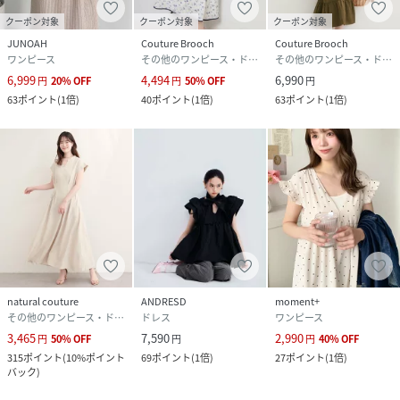
クーポン対象
クーポン対象
クーポン対象
JUNOAH
Couture Brooch
Couture Brooch
ワンピース
その他のワンピース・ドレス
その他のワンピース・ドレス
6,999
4,494
6,990
円
20
%
OFF
円
50
%
OFF
円
63
ポイント
(
1倍
)
40
ポイント
(
1倍
)
63
ポイント
(
1倍
)
natural couture
ANDRESD
moment+
その他のワンピース・ドレス
ドレス
ワンピース
3,465
7,590
2,990
円
50
%
OFF
円
円
40
%
OFF
315
ポイント
(
10%ポイント
69
ポイント
(
1倍
)
27
ポイント
(
1倍
)
バック
)