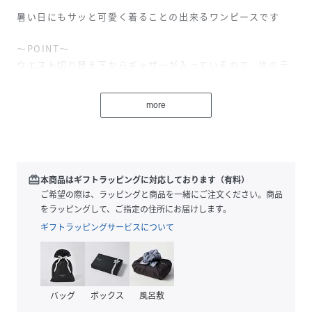
暑い日にもサッと可愛く着ることの出来るワンピースです
～POINT～
ウエスト切り替え下からギャザーが入っているので、体のラ
インを拾うことなく着用していただけます。
袖先にレースを付いていたり、後ろ襟ぐりにリボンが付いて
more
いたりと、フェミニンなデザインです。
裏地はありませんが、ビビッドなカラーなので透けの心配は
ありません。
【素材】
redeem
本商品はギフトラッピングに対応しております（有料）
少し麻が入っている夏らしい素材感です。
ご希望の際は、ラッピングと商品を一緒にご注文ください。商品
落ち感があるので大人っぽく着ていただける素材となってお
をラッピングして、ご指定の住所にお届けします。
ります。
ギフトラッピングサービスについて
【仕様】
・ポケットなし
・ウエスト総ゴム
バッグ
ボックス
風呂敷
・裏地なし