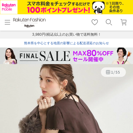
menu
home
search
favorite_border
shopping_cart
lock_outline
メニュー
トップ
検索
お気に入り
カート
ログイン
3,980円(税込)以上のお買い物で送料無料！
熊本県を中心とする地震の影響による配送遅延のお知らせ
1
/
55