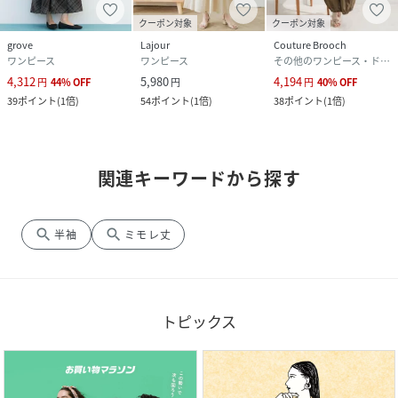
クーポン対象
クーポン対象
grove
Lajour
Couture Brooch
ワンピース
ワンピース
その他のワンピース・ドレス
4,312
5,980
4,194
円
44
%
OFF
円
円
40
%
OFF
39
ポイント
(
1倍
)
54
ポイント
(
1倍
)
38
ポイント
(
1倍
)
関連キーワードから探す
search
search
半袖
ミモレ丈
トピックス