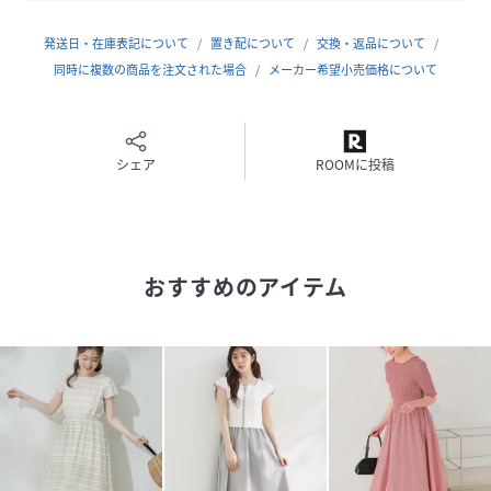
※レッド（061）はやや透け感があるため、インナーの着用
をおすすめします。
発送日・在庫表記について
置き配について
交換・返品について
同時に複数の商品を注文された場合
メーカー希望小売価格について
※照明の関係により、実際よりも色味が違って見える場合が
あります。また、パソコン・スマートフォンなどの環境によ
り、若干製品と画像のカラーが異なる場合もございます。
シェア
ROOMに投稿
【スタッフコメント】
shino（164cm）
後ろ姿まで抜かりなく可愛い、バックリボンがポイントのロ
おすすめのアイテム
ングワンピースです。
歩くたびにふわりと揺れるシルエットが、女性らしさをグッ
と引き立ててくれます。
背中のリボンでシルエットの調整ができるので、ご自身の体
型に合わせて着ていただけるおすすめの一着です！
【26SSNEWARRIVAL】
【26SSNEWCOLLECTION】