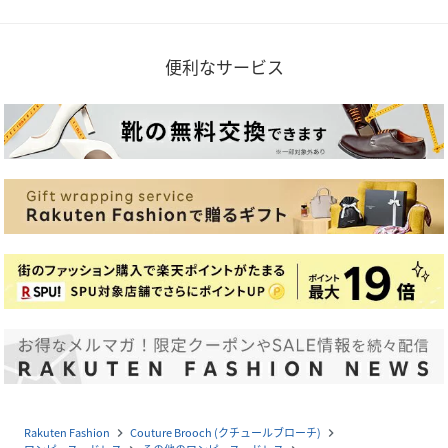
便利なサービス
Rakuten Fashion
Couture Brooch (クチュールブローチ)
navigate_next
navigate_next