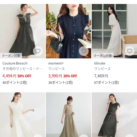
クーポン対象
クーポン対象
Couture Brooch
moment+
titivate
その他のワンピース・ドレス
ワンピース
ワンピース
4,494
3,990
7,469
円
50
%
OFF
円
20
%
OFF
円
40
ポイント
(
1倍
)
36
ポイント
(
1倍
)
67
ポイント
(
1倍
)