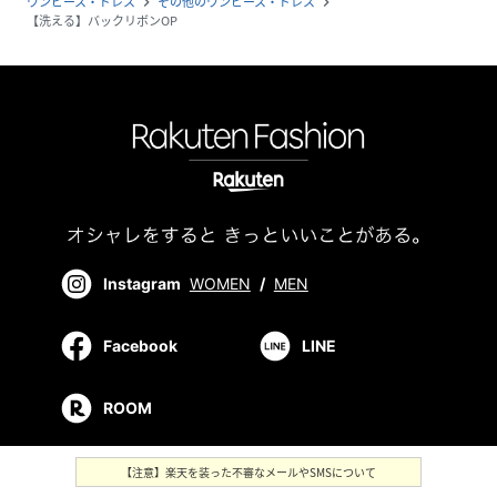
ワンピース・ドレス
その他のワンピース・ドレス
navigate_next
navigate_next
【洗える】バックリボンOP
Instagram
WOMEN
/
MEN
Facebook
LINE
ROOM
【注意】楽天を装った不審なメールやSMSについて