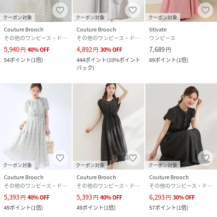
性別タイプ
レディース
クーポン対象
クーポン対象
クーポン対象
Couture Brooch
Couture Brooch
titivate
原産国
中国製
その他のワンピース・ドレス
その他のワンピース・ドレス
ワンピース
5,940
4,892
7,689
円
40
%
OFF
円
30
%
OFF
円
素材
再生繊維（セルロース）93％ 麻7％
54
ポイント
(
1倍
)
444
ポイント
(
10%ポイント
69
ポイント
(
1倍
)
バック
)
サイズ
36(S)、38(M)、40(L)、42(LL)
クリーニング
手洗い可
品番
RY4667_20260150855033
(
20260150855033-044-36 RY4667
)
クーポン対象
クーポン対象
クーポン対象
Couture Brooch
Couture Brooch
Couture Brooch
その他のワンピース・ドレス
その他のワンピース・ドレス
その他のワンピース・ドレス
5,393
5,393
6,293
円
40
%
OFF
円
40
%
OFF
円
30
%
OFF
49
ポイント
(
1倍
)
49
ポイント
(
1倍
)
57
ポイント
(
1倍
)