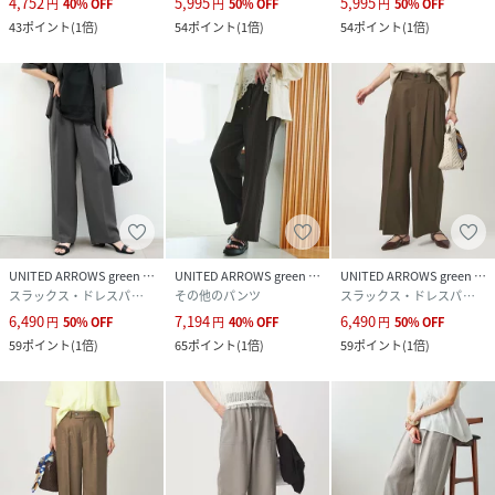
4,752
5,995
5,995
円
40
%
OFF
円
50
%
OFF
円
50
%
OFF
43
ポイント
(
1倍
)
54
ポイント
(
1倍
)
54
ポイント
(
1倍
)
UNITED ARROWS green label relaxing
UNITED ARROWS green label relaxing
UNITED ARROWS green label relaxing
スラックス・ドレスパンツ
その他のパンツ
スラックス・ドレスパンツ
6,490
7,194
6,490
円
50
%
OFF
円
40
%
OFF
円
50
%
OFF
59
ポイント
(
1倍
)
65
ポイント
(
1倍
)
59
ポイント
(
1倍
)