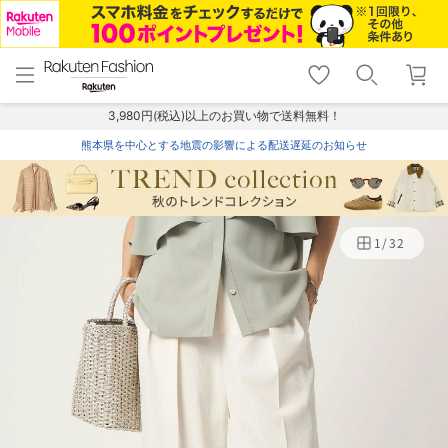
menu
home
search
favorite_border
shopping_cart
lock_outline
メニュー
トップ
検索
お気に入り
カート
ログイン
3,980円(税込)以上のお買い物で送料無料！
熊本県を中心とする地震の影響による配送遅延のお知らせ
1
/
32