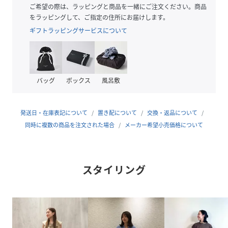
■コーディネート
ご希望の際は、ラッピングと商品を一緒にご注文ください。商品
ブラウスを合わせたきれいめな着こなしやTシャツを合わせ
をラッピングして、ご指定の住所にお届けします。
たラフな着こなしまで、
ギフトラッピングサービスについて
合わせるアイテムで雰囲気を変えていただけます。
［sizeSHORT/TALLあり］
■サイズ拡大アイテム
バッグ
ボックス
風呂敷
findmysize[SHORT-36サイズ]あり
・身長148cm～155cmの小柄で身幅などのサイズ感は36サ
イズが良いという方に向けて。
発送日・在庫表記について
置き配について
交換・返品について
同時に複数の商品を注文された場合
メーカー希望小売価格について
findmysize[TALL-38サイズ]あり
・身長166cm～173cmの高身長で身幅などのサイズ感は38
サイズが良いという方に向けて。
スタイリング
・SHORT-36/TALL-38サイズは一部店舗・WEBストアでの
限定サイズとなります。
・同デザインで裏地なしのその他カラーもご用意しておりま
す。(対象品番：35141000038)
#春服、#夏服、#オンオフ兼用、#仕事、#デイリー、#通