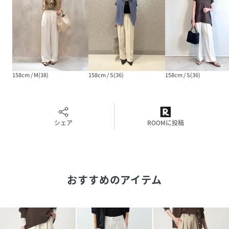
勤、#Oggi、#オッジ、#機能服、#カジュアル
============================
裏地：あり
機能性：UVカット
ケア方法：洗濯機洗い可
============================
158cm / M(38)
158cm / S(36)
158cm / S(36)
【注意事項】
※＜SHORT-36/TALL-38サイズ＞は、身長を基準としてお
りますがあくまでも目安となりますので、サイズ感は記載の
シェア
ROOMに投稿
採寸表をご確認くださいませ。
※画像の商品はサンプルです。
※商品を使用前に、タグ等に記載されている「取り扱い上の
注意書き」、「洗濯表示」を必ずご確認ください。
※商品画像は、光の当たり具合やパソコンなどの閲覧環境に
おすすめのアイテム
より、実際の色味と異なって見える場合がございます。あら
かじめご了承ください。
※商品の色味の目安は、商品単体の画像をご参照ください。