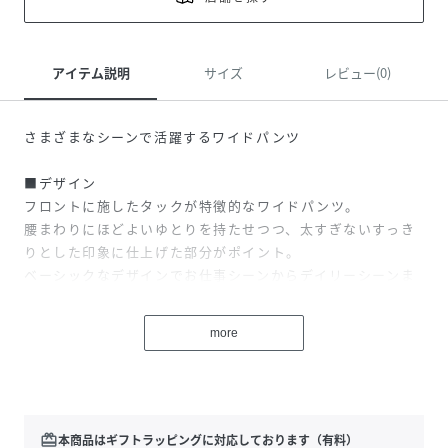
アイテム説明
サイズ
レビュー(0)
さまざまなシーンで活躍するワイドパンツ
■デザイン
フロントに施したタックが特徴的なワイドパンツ。
腰まわりにほどよいゆとりを持たせつつ、太すぎないすっき
りとした印象に仕上げた部分がポイント。
ベーシックなデザインでお仕事シーンからデイリーシーンま
で活躍してくれる一着です。
more
■素材
ドライタッチな素材でさらりとした肌触り。
軽やかで適度なハリがあり、シルエットをきれいに見せてく
れます。
redeem
本商品はギフトラッピングに対応しております（有料）