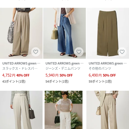
UNITED ARROWS green label relaxing
UNITED ARROWS green label relaxing
UNITED ARROWS green label relaxing
スラックス・ドレスパンツ
ジーンズ・デニムパンツ
その他のパンツ
4,752
5,940
6,490
円
40
%
OFF
円
50
%
OFF
円
50
%
OFF
43
ポイント
(
1倍
)
54
ポイント
(
1倍
)
59
ポイント
(
1倍
)