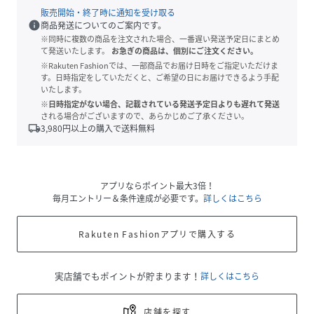
販売開始・終了時に通知を受け取る
info
商品発送についてのご案内です。
※同時に複数の商品を注文された場合、一番遅い発送予定日にまとめ
て発送いたします。
お急ぎの商品は、個別にご注文ください。
※Rakuten Fashionでは、一部商品でお届け日時をご指定いただけま
す。日時指定をしていただくと、ご希望の日にお届けできるよう手配
いたします。
※日時指定がない場合、記載されている発送予定日よりも遅れて発送
される場合がございますので、あらかじめご了承ください。
local_shipping
3,980
円以上の購入で送料無料
アプリならポイント最大3倍！
毎月エントリー＆条件達成が必要です。
詳しくはこちら
Rakuten Fashionアプリで購入する
実店舗でもポイントが貯まります！
詳しくはこちら
店舗を探す