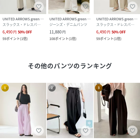
UNITED ARROWS green label relaxing
UNITED ARROWS green label relaxing
UNITED ARROWS green label relaxing
スラックス・ドレスパンツ
ジーンズ・デニムパンツ
スラックス・ドレスパンツ
6,490
11,880
6,490
円
50
%
OFF
円
円
50
%
OFF
59
ポイント
(
1倍
)
108
ポイント
(
1倍
)
59
ポイント
(
1倍
)
その他のパンツ
のランキング
1
2
3