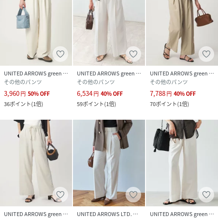
店舗へお問い合わせの際は、全国のgreenlabelrelaxing各
店舗まで下記の品名/品番をお申し付けください。
品名：CBﾄﾞﾗｲP2TKWIDEWH
品番：35141000032
身長166B78W56H80着用サイズ：M(38)
UNITED ARROWS green label relaxing
UNITED ARROWS green label relaxing
UNITED ARROWS green label relaxing
性別タイプ
レディース
その他のパンツ
その他のパンツ
その他のパンツ
3,960
6,534
7,788
円
50
%
OFF
円
40
%
OFF
円
40
%
OFF
原産国
ベトナム製
36
ポイント
(
1倍
)
59
ポイント
(
1倍
)
70
ポイント
(
1倍
)
素材
表生地；ポリエステル100％ 裏生地；ポリエス
テル62％ 複合繊維(ポリエステル)38％
サイズ
XS-S(SHORT-36)、S(36)、M(38)、M-L(TALL-
38)、L(40)
クリーニング
洗濯機洗い可
品番
RY4628_35141000032
(
35141000032-01-05 RY4628
)
UNITED ARROWS green label relaxing
UNITED ARROWS LTD. OUTLET
UNITED ARROWS green label relaxing