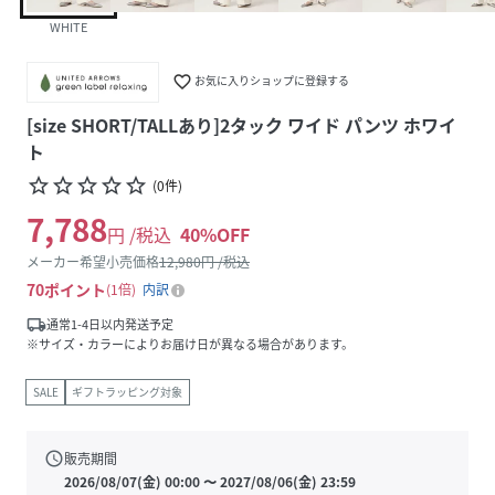
WHITE
favorite_border
お気に入りショップに登録する
[size SHORT/TALLあり]2タック ワイド パンツ ホワイ
ト
star_border
star_border
star_border
star_border
star_border
(
0
件
)
7,788
円 /税込
40
%OFF
メーカー希望小売価格
12,980
円 /税込
70
ポイント
1倍
内訳
local_shipping
通常1-4日以内発送予定
※サイズ・カラーによりお届け日が異なる場合があります。
SALE
ギフトラッピング対象
schedule
販売期間
2026/08/07(金) 00:00
〜
2027/08/06(金) 23:59