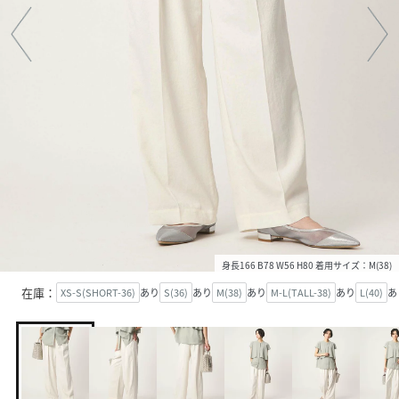
身長166 B78 W56 H80 着用サイズ：M(38)
在庫：
XS-S(SHORT-36)
あり
S(36)
あり
M(38)
あり
M-L(TALL-38)
あり
L(40)
あ