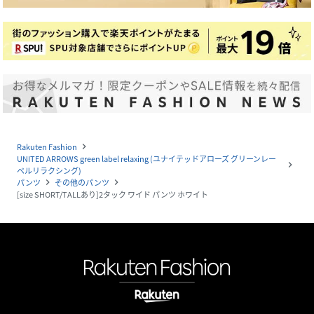
Rakuten Fashion
navigate_next
UNITED ARROWS green label relaxing (ユナイテッドアローズ グリーンレー
navigate_next
ベルリラクシング)
パンツ
その他のパンツ
navigate_next
navigate_next
[size SHORT/TALLあり]2タック ワイド パンツ ホワイト