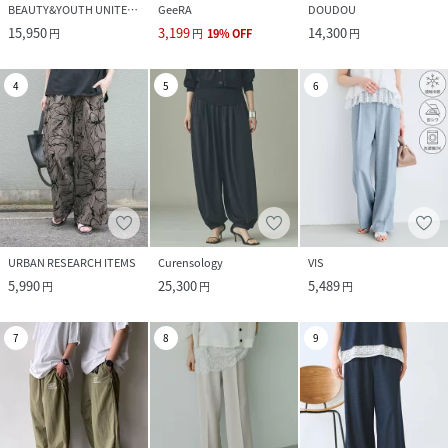
BEAUTY&YOUTH UNITED ARROWS
GeeRA
DOUDOU
15,950
3,199
14,300
円
円
19
%
OFF
円
4
5
6
URBAN RESEARCH ITEMS
Curensology
VIS
5,990
25,300
5,489
円
円
円
7
8
9