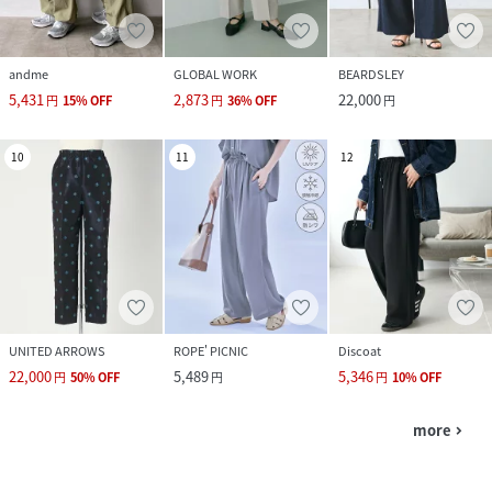
andme
GLOBAL WORK
BEARDSLEY
5,431
2,873
22,000
円
15
%
OFF
円
36
%
OFF
円
10
11
12
UNITED ARROWS
ROPE' PICNIC
Discoat
22,000
5,489
5,346
円
50
%
OFF
円
円
10
%
OFF
more
navigate_next