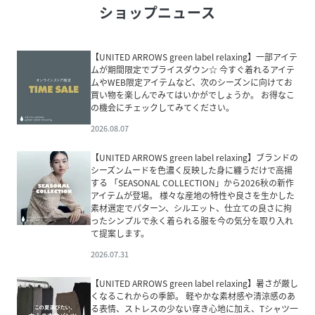
ショップニュース
【UNITED ARROWS green label relaxing】一部アイテ
ムが期間限定でプライスダウン☆ 今すぐ着れるアイテ
ムやWEB限定アイテムなど、次のシーズンに向けてお
買い物を楽しんでみてはいかがでしょうか。 お得なこ
の機会にチェックしてみてください。
2026.08.07
【UNITED ARROWS green label relaxing】ブランドの
シーズンムードを色濃く反映した身に纏うだけで高揚
する 「SEASONAL COLLECTION」から2026秋の新作
アイテムが登場。 様々な産地の特性や良さを生かした
素材選定でパターン、シルエット、仕立ての良さに拘
ったシンプルで永く着られる服を今の気分を取り入れ
て提案します。
2026.07.31
【UNITED ARROWS green label relaxing】暑さが厳し
くなるこれからの季節。 軽やかな素材感や清涼感のあ
る表情、ストレスの少ない穿き心地に加え、Tシャツ一