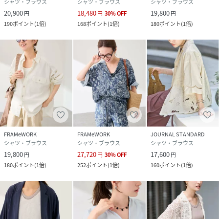
素材
表地:レーヨン55%、コットン45% 刺繍部分:ポ
シャツ・ブラウス
シャツ・ブラウス
シャツ・ブラウス
リエステル100%
20,900
18,480
19,800
円
円
30
%
OFF
円
190
ポイント
(
1倍
)
168
ポイント
(
1倍
)
180
ポイント
(
1倍
)
サイズ
フリー
クリーニング
本体:手洗い可能
品番
RY4443_26050230000210
(
26050230000210-011-009 RY4443
)
FRAMeWORK
FRAMeWORK
JOURNAL STANDARD
シャツ・ブラウス
シャツ・ブラウス
シャツ・ブラウス
19,800
27,720
17,600
円
円
30
%
OFF
円
180
ポイント
(
1倍
)
252
ポイント
(
1倍
)
160
ポイント
(
1倍
)