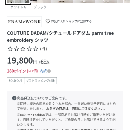
ホワイト A
ブラック
favorite_border
お気に入りショップに登録する
COUTURE DADAM/クチュールドアダム parm tree
embroidery シャツ
star_border
star_border
star_border
star_border
star_border
(
-
件
)
19,800
円 /税込
180
ポイント
1倍
内訳
SOLD OUT
ギフトラッピング対象
info
商品発送についてのご案内です。
※同時に複数の商品を注文された場合、一番遅い発送予定日にまとめ
て発送いたします。
お急ぎの商品は、個別にご注文ください。
※Rakuten Fashionでは、一部商品でお届け日時をご指定いただけま
す。日時指定をしていただくと、ご希望の日にお届けできるよう手配
いたします。