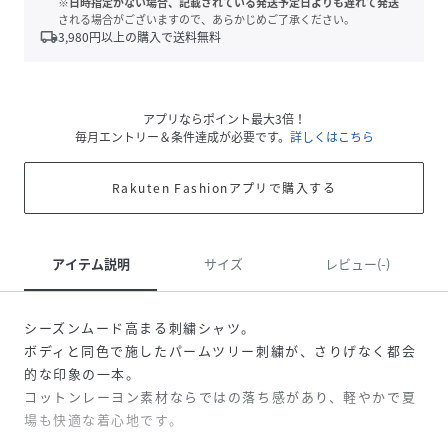
※日時指定がない場合、記載されている発送予定日よりも遅れて発送
される場合がございますので、あらかじめご了承ください。
local_shipping
3,980
円以上の購入で送料無料
アプリならポイント最大3倍！
毎月エントリー＆条件達成が必要です。
詳しくはこちら
Rakuten Fashionアプリで購入する
アイテム説明
サイズ
レビュー(-)
シーズンムード高まる刺繍シャツ。
ボディと同色で施したパームツリー刺繍が、さりげなく都会
的な印象の一本。
コットンレーヨン素材ならではの落ち感があり、軽やかで夏
場も快適な着心地です。