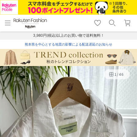
menu
home
search
favorite_border
shopping_cart
lock_outline
メニュー
トップ
検索
お気に入り
カート
ログイン
3,980円(税込)以上のお買い物で送料無料！
熊本県を中心とする地震の影響による配送遅延のお知らせ
1
/
46