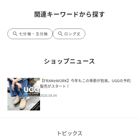
関連キーワードから探す
search
search
七分袖・五分袖
ロング丈
ショップニュース
【FRAMeWORK】今年もこの季節が到来。UGGの予約
販売がスタート！
2026.08.04
トピックス