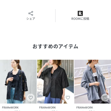
直接店舗へお問い合わせの際はFRAMeWORK店舗へお願い致
します。
※照明の関係により、実際よりも色味が違って見える場合が
シェア
ROOMに投稿
あります。
またパソコン・スマートフォンなどの環境により、若干製品
と画像のカラーが異なる場合もございます。
予めご了承の上ご注文ください。
おすすめのアイテム
※商品の色味は、商品アップ画像をご参照ください。
ブラック着用スタッフ身長：165cm着用サイズ：フリー
ホワイトA着用スタッフ身長：166cm着用サイズ：フリー
詳細着用スタッフ身長：163cm着用サイズ：フリー
性別タイプ
レディース
原産国
インド
FRAMeWORK
FRAMeWORK
FRAMeWORK