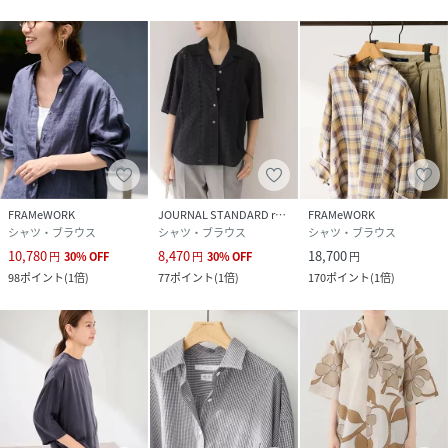
FRAMeWORK
JOURNAL STANDARD relume
FRAMeWORK
シャツ・ブラウス
シャツ・ブラウス
シャツ・ブラウス
10,780
8,470
18,700
円
30
%
OFF
円
30
%
OFF
円
98
ポイント
(
1倍
)
77
ポイント
(
1倍
)
170
ポイント
(
1倍
)