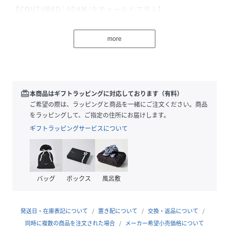
【COUTURED`ADAM/クチュールドアダム】
トラディショナル・スタイルをベースにしたマスキュリンな
レディース・コレクション。
more
性別の垣根なく愛されるオーセンティックなアイテムを、
クラフツマンシップを感じさせる丁寧なテーラリングをもっ
て、現代的解釈にて再構築します。
＊＊＊＊＊＊＊＊＊＊＊＊＊＊＊＊＊＊＊＊＊＊
redeem
本商品はギフトラッピングに対応しております（有料）
透け感：ホワイトAのみややあり
ご希望の際は、ラッピングと商品を一緒にご注文ください。商品
裏地：なし
をラッピングして、ご指定の住所にお届けします。
伸縮性：なし
ギフトラッピングサービスについて
光沢感：なし
生地の厚さ：普通
＊＊＊＊＊＊＊＊＊＊＊＊＊＊＊＊＊＊＊＊＊＊
バッグ
ボックス
風呂敷
※取り扱いについては、商品についている品質表示でご確認
ください。
発送日・在庫表記について
置き配について
交換・返品について
※こちらの商品は、FRAMeWORKでの取り扱いになります。
同時に複数の商品を注文された場合
メーカー希望小売価格について