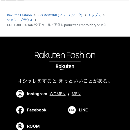
Rakuten Fashion
FRAMeWORK (フレームワーク)
トップス
navigate_next
navigate_next
navigate_next
シャツ・ブラウス
navigate_next
COUTURE DADAM/クチュールドアダム parm tree embroidery シャツ
Instagram
WOMEN
/
MEN
Facebook
LINE
ROOM