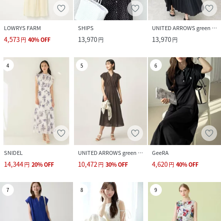
LOWRYS FARM
SHIPS
UNITED ARROWS green label relaxing
4,573
13,970
13,970
円
40
%
OFF
円
円
4
5
6
SNIDEL
UNITED ARROWS green label relaxing
GeeRA
14,344
10,472
4,620
円
20
%
OFF
円
30
%
OFF
円
40
%
OFF
7
8
9