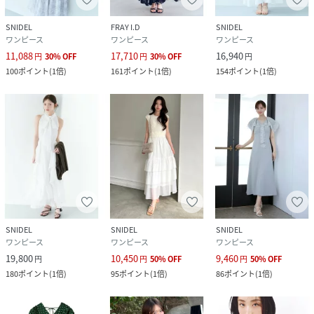
原産国
中国
SNIDEL
FRAY I.D
SNIDEL
ワンピース
ワンピース
ワンピース
素材
ニット部分:レーヨン73%,ポリエステル27%/ス
11,088
17,710
16,940
円
30
%
OFF
円
30
%
OFF
円
カート部分:【表地】ポリエステル100%/【裏
100
ポイント
(
1倍
)
161
ポイント
(
1倍
)
154
ポイント
(
1倍
)
地】ポリエステル100%
サイズ
0[00]、1[01]
品番
RY4244_SWNO262032
(
SWNO262032-Lb-33 RY4244
)
SNIDEL
SNIDEL
SNIDEL
ワンピース
ワンピース
ワンピース
19,800
10,450
9,460
円
円
50
%
OFF
円
50
%
OFF
180
ポイント
(
1倍
)
95
ポイント
(
1倍
)
86
ポイント
(
1倍
)