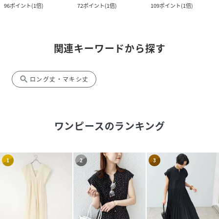
96
ポイント
(
1倍
)
72
ポイント
(
1倍
)
109
ポイント
(
1倍
)
関連キーワードから探す
search
ロング丈・マキシ丈
ワンピース
のランキング
1
2
3