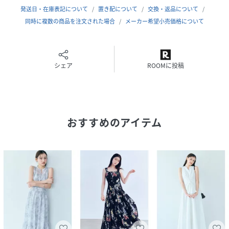
光沢感:なし
発送日・在庫表記について
置き配について
交換・返品について
生地の厚さ:普通
同時に複数の商品を注文された場合
メーカー希望小売価格について
【おすすめ骨格タイプ】
■骨格ストレート
■骨格ナチュラル
シェア
ROOMに投稿
※照明の関係により、実際よりも色味が違って見える場合が
おすすめのアイテム
あります。
またパソコン・スマートフォンなどの環境により、若干製品
と画像のカラーが異なる場合もございます。予めご了承くだ
さい。
商品の色味は、商品単品画像をご参照下さい。
※商品画像はサンプルのため、色味やサイズ等の仕様に変更
がある場合がございますので、予めご了承ください。
性別タイプ
レディース