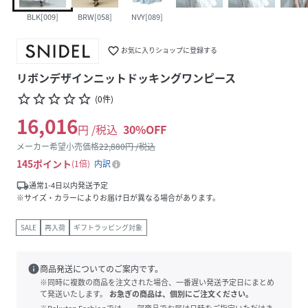
BLK[009]
BRW[058]
NVY[089]
favorite_border
お気に入りショップに登録する
リボンデザインニットドッキングワンピース
star_border
star_border
star_border
star_border
star_border
(
0
件
)
16,016
円 /税込
30
%OFF
メーカー希望小売価格
22,880
円 /税込
145
ポイント
1倍
内訳
local_shipping
通常1-4日以内発送予定
※サイズ・カラーによりお届け日が異なる場合があります。
SALE
再入荷
ギフトラッピング対象
info
商品発送についてのご案内です。
※同時に複数の商品を注文された場合、一番遅い発送予定日にまとめ
て発送いたします。
お急ぎの商品は、個別にご注文ください。