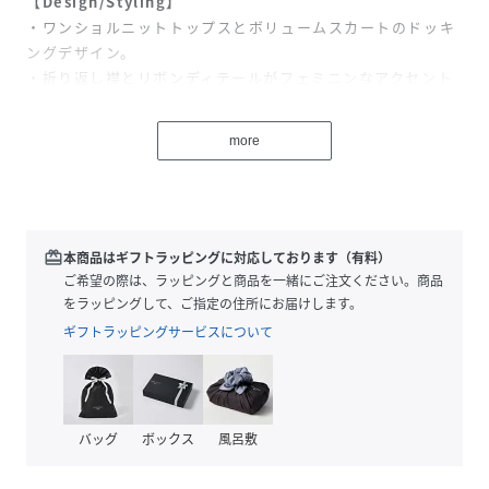
【Design/Styling】
・ワンショルニットトップスとボリュームスカートのドッキ
ングデザイン。
・折り返し襟とリボンディテールがフェミニンなアクセント
に。
・花柄スカートが夏らしい軽やかな印象をプラス。
more
・一枚で主役級の存在感があり、リゾートやお出かけにもお
すすめです。
【Fabric】
・トップスは程よくフィットするニット素材を使用。
redeem
本商品はギフトラッピングに対応しております（有料）
・スカートはふんわりとしたシアー素材で軽やかな動きを演
ご希望の際は、ラッピングと商品を一緒にご注文ください。商品
出。
をラッピングして、ご指定の住所にお届けします。
・異素材の組み合わせが立体感のあるシルエットを叶えま
ギフトラッピングサービスについて
す。
・ブラック、ブラウン、ネイビーの3色展開です。
透け感:なし
バッグ
ボックス
風呂敷
裏地:あり
伸縮性:あり