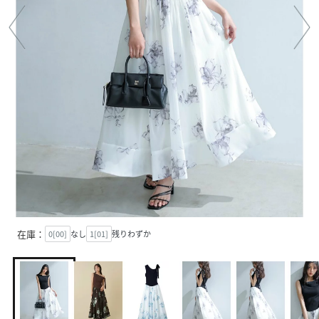
在庫：
0[00]
なし
1[01]
残りわずか