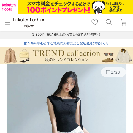
menu
home
search
favorite_border
shopping_cart
lock_outline
メニュー
トップ
検索
お気に入り
カート
ログイン
3,980円(税込)以上のお買い物で送料無料！
熊本県を中心とする地震の影響による配送遅延のお知らせ
1
/
23