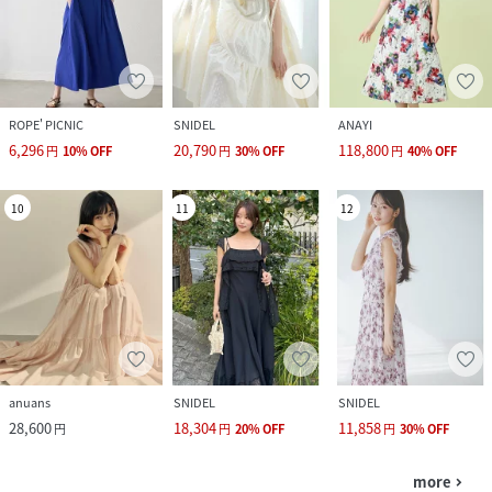
ROPE' PICNIC
SNIDEL
ANAYI
6,296
20,790
118,800
円
10
%
OFF
円
30
%
OFF
円
40
%
OFF
10
11
12
anuans
SNIDEL
SNIDEL
28,600
18,304
11,858
円
円
20
%
OFF
円
30
%
OFF
more
navigate_next