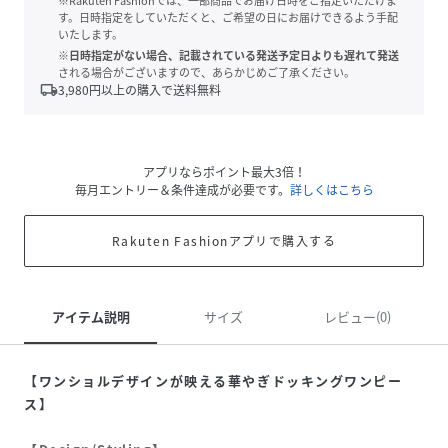
※Rakuten Fashionでは、一部商品でお届け日時をご指定いただけま
す。日時指定をしていただくと、ご希望の日にお届けできるよう手配
いたします。
※日時指定がない場合、記載されている発送予定日よりも遅れて発送
される場合がございますので、あらかじめご了承ください。
local_shipping
3,980
円以上の購入で送料無料
アプリならポイント最大3倍！
毎月エントリー＆条件達成が必要です。
詳しくはこちら
Rakuten Fashionアプリで購入する
アイテム説明
サイズ
レビュー(0)
【ワンショルデザインが映える華やぎドッキングワンピー
ス】