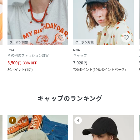
クーポン対象
クーポン対象
RNA
RNA
その他のファッション雑貨
キャップ
5,500
7,920
円
33
%
OFF
円
50
ポイント
(
1倍
)
720
ポイント
(
10%ポイントバック
)
キャップ
のランキング
3
4