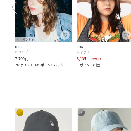
クーポン対象
RNA
RNA
キャップ
キャップ
7,700
6,105
円
円
26
%
OFF
ク
)
700
ポイント
(
10%ポイントバック
)
55
ポイント
(
1倍
)
1
2