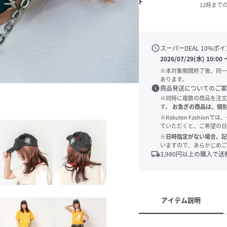
F
12時まで
schedule
スーパーDEAL
10
%ポイ
2026/07/29(水) 10:00
※本対象期間終了後、同一
あります。
info
商品発送についてのご案
※同時に複数の商品を注文
す。
お急ぎの商品は、個
※Rakuten Fashi
ていただくと、ご希望の日
※日時指定がない場合、記
いますので、あらかじめご
local_shipping
3,980
円以上の購入で送
アイテム説明