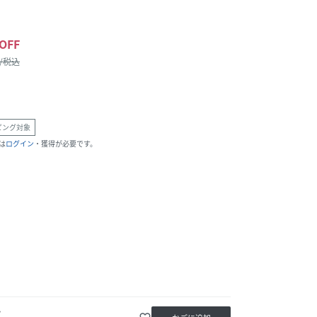
OFF
 /税込
ピング対象
は
ログイン
・獲得が必要です。
か