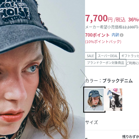
7,700
円 /税込
36
%
メーカー希望小売価格
12,100
円
700
ポイント
内訳
10%ポイントバック
SALE
スーパーDEAL
ギフトラッ
ブランドクーポン対象商品
ご利用に
カラー：
ブラックデニム
サイズ
残りわず