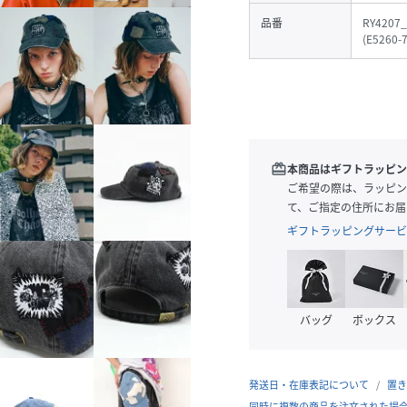
品番
RY4207_
(
E5260-
redeem
本商品はギフトラッピン
ご希望の際は、ラッピン
て、ご指定の住所にお届
ギフトラッピングサービ
バッグ
ボックス
発送日・在庫表記について
置き
同時に複数の商品を注文された場