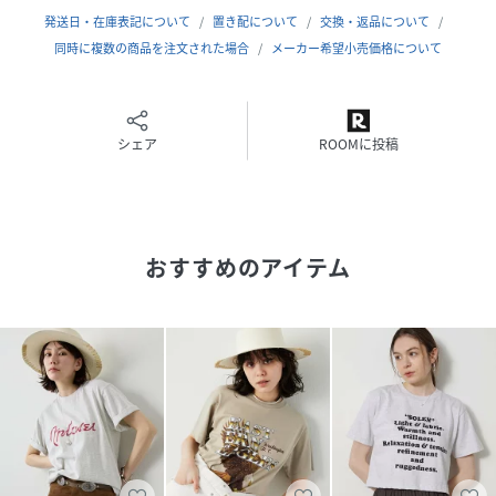
発送日・在庫表記について
置き配について
交換・返品について
【MATERIAL】
同時に複数の商品を注文された場合
メーカー希望小売価格について
洗濯を繰り返してもへたれにくく、厚みがある事により透け
にくく一枚で着用しやすい5.6オンスのカットソー生地。
シェア
ROOMに投稿
----------------------------------------------------
洗濯方法：手洗い可
透け感：なし
裏地：なし
おすすめのアイテム
伸縮性：あり
光沢感：なし
----------------------------------------------------
【注意事項】
・画像の商品はサンプルです。実際の商品と仕様、加工が若
干異なる場合があります。
また 、パソコンやスマートフォンのモニター環境などによ