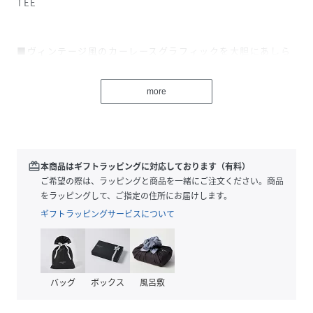
TEE
■ヴィンテージ風のカーレースグラフィックを大胆にあしら
ったプリントTシャツ。
■スピード感のあるモチーフが、スタイリングに程よい遊び
more
と抜け感をプラスしてくれる一着。
■一枚ではもちろん、ジャケットやシャツのインナーとして
も活躍。
■カジュアルな中にも大人らしい余白を残した、デイリーに
取り入れやすいアイテム。
redeem
本商品はギフトラッピングに対応しております（有料）
ご希望の際は、ラッピングと商品を一緒にご注文ください。商品
をラッピングして、ご指定の住所にお届けします。
【COLOR】
ギフトラッピングサービスについて
オフホワイト：キャッチーなプリントが映えるオフホワイ
ト。
レッド：大胆なカラーが目を惹く鮮やかなレッド。
ネイビー：ヴィンテージ風の色落ち感がこなれて見えるネイ
バッグ
ボックス
風呂敷
ビー。