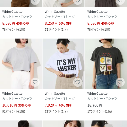
り、色味が違って見える場合がございます。
・店頭及び屋外での撮影画像は、光の当たり具合で色味が違
Whim Gazette
Whim Gazette
Whim Gazette
って見える場合があります。
カットソー・Tシャツ
カットソー・Tシャツ
カットソー・Tシャツ
商品の色味は、スタジオ撮影の画像をご参照ください。
8,580
8,250
8,580
円
40
%
OFF
円
50
%
OFF
円
40
%
OFF
・入荷状況により、お届け予定が前後する場合があります。
78
ポイント
(
1倍
)
75
ポイント
(
1倍
)
78
ポイント
(
1倍
)
・お客様への発送が店頭販売より遅れる場合があります。
・追加生産商品は、一部の店舗、通販で販売中の場合があり
ます。
予めご了承下さい。
性別タイプ
レディース
原産国
ベトナム
Whim Gazette
Whim Gazette
Whim Gazette
カットソー・Tシャツ
カットソー・Tシャツ
カットソー・Tシャツ
素材
綿 100%
10,010
7,920
18,700
円
30
%
OFF
円
40
%
OFF
円
91
ポイント
(
1倍
)
72
ポイント
(
1倍
)
170
ポイント
(
1倍
)
サイズ
F
品番
RY3250_WGZ1061606A0003