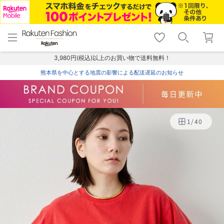
menu
home
search
favorite_border
shopping_cart
lock_outline
メニュー
トップ
検索
お気に入り
カート
ログイン
3,980円(税込)以上のお買い物で送料無料！
熊本県を中心とする地震の影響による配送遅延のお知らせ
1
/
40