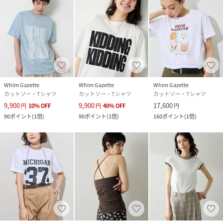
(
WGZ1061606A0003-J-2 RY3250
)
Whim Gazette
Whim Gazette
Whim Gazette
カットソー・Tシャツ
カットソー・Tシャツ
カットソー・Tシャツ
9,900
9,900
17,600
円
10
%
OFF
円
40
%
OFF
円
90
ポイント
(
1倍
)
90
ポイント
(
1倍
)
160
ポイント
(
1倍
)