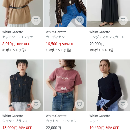
Whim Gazette
Whim Gazette
Whim Gazette
カットソー・Tシャツ
カーディガン
ロング・マキシスカート
8,910
16,500
20,900
円
10
%
OFF
円
50
%
OFF
円
81
ポイント
(
1倍
)
150
ポイント
(
1倍
)
190
ポイント
(
1倍
)
Whim Gazette
Whim Gazette
Whim Gazette
シャツ・ブラウス
カットソー・Tシャツ
ニット
13,090
22,000
10,450
円
30
%
OFF
円
円
50
%
OFF