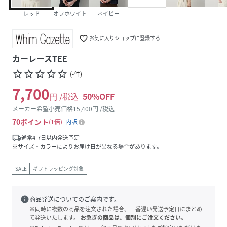
レッド
オフホワイト
ネイビー
favorite_border
お気に入りショップに登録する
カーレースTEE
star_border
star_border
star_border
star_border
star_border
(
-
件
)
7,700
円 /税込
50
%OFF
メーカー希望小売価格
15,400
円 /税込
70
ポイント
1倍
内訳
local_shipping
通常4-7日以内発送予定
※サイズ・カラーによりお届け日が異なる場合があります。
SALE
ギフトラッピング対象
info
商品発送についてのご案内です。
※同時に複数の商品を注文された場合、一番遅い発送予定日にまとめ
て発送いたします。
お急ぎの商品は、個別にご注文ください。