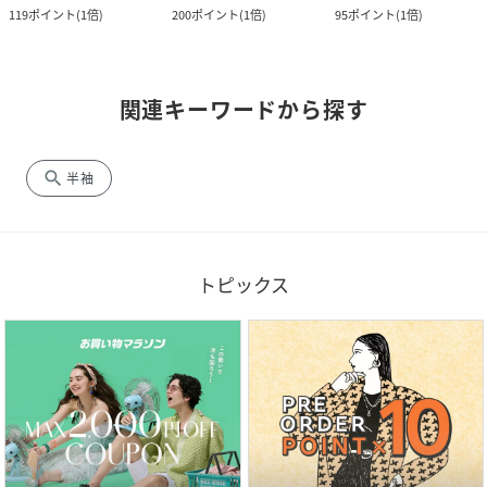
119
ポイント
(
1倍
)
200
ポイント
(
1倍
)
95
ポイント
(
1倍
)
関連キーワードから探す
search
半袖
トピックス