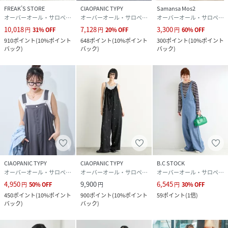
FREAK’S STORE
CIAOPANIC TYPY
Samansa Mos2
オーバーオール・サロペット
オーバーオール・サロペット
オーバーオール・サロペット
10,018
7,128
3,300
円
31
%
OFF
円
20
%
OFF
円
60
%
OFF
910
ポイント
(
10%ポイント
648
ポイント
(
10%ポイント
300
ポイント
(
10%ポイント
バック
)
バック
)
バック
)
CIAOPANIC TYPY
CIAOPANIC TYPY
B.C STOCK
オーバーオール・サロペット
オーバーオール・サロペット
オーバーオール・サロペット
4,950
9,900
6,545
円
50
%
OFF
円
円
30
%
OFF
450
ポイント
(
10%ポイント
900
ポイント
(
10%ポイント
59
ポイント
(
1倍
)
バック
)
バック
)