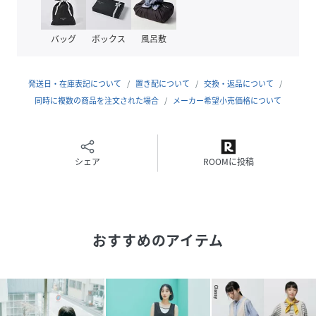
めても雰囲気がガラッと変わり◎
バッグ
ボックス
風呂敷
ーーー
リネン 麻 サロペ オーバーオール
ーーー
発送日・在庫表記について
置き配について
交換・返品について
同時に複数の商品を注文された場合
メーカー希望小売価格について
性別タイプ
レディース
原産国
MYANMAR
シェア
ROOMに投稿
素材
麻(亜麻)リネン100%
サイズ
M、L
おすすめのアイテム
クリーニング
手洗い可
品番
RY2820_598898
(
598898-78-03 RY2820
)