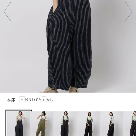
在庫：
M
残りわずか
L
なし