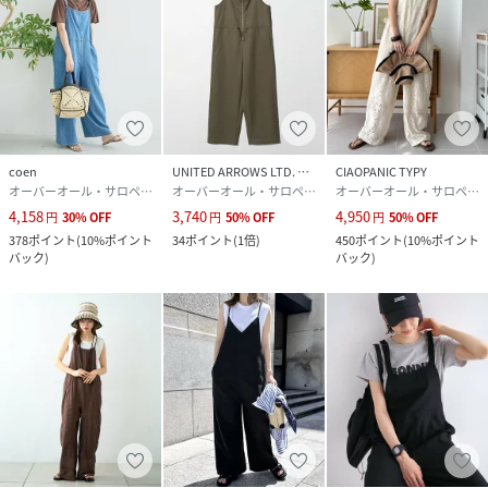
coen
UNITED ARROWS LTD. OUTLET
CIAOPANIC TYPY
オーバーオール・サロペット
オーバーオール・サロペット
オーバーオール・サロペット
4,158
3,740
4,950
円
30
%
OFF
円
50
%
OFF
円
50
%
OFF
378
ポイント
(
10%ポイント
34
ポイント
(
1倍
)
450
ポイント
(
10%ポイント
バック
)
バック
)