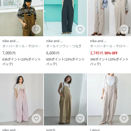
niko and ...
niko and ...
niko and ...
オーバーオール・サロペット
オールインワン・つなぎ
オーバーオール・サロペット
7,000
6,600
3,749
円
円
円
50
%
OFF
636
ポイント
(
10%ポイント
600
ポイント
(
10%ポイント
340
ポイント
(
10%ポイント
バック
)
バック
)
バック
)
niko and ...
notch.
Lajour