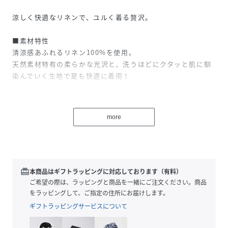
涼しく快適なリネンで、ユルく着る贅沢。
■素材特性
清涼感あふれるリネン100%を使用。
天然素材特有の柔らかな光沢と、洗うほどにクタッと肌に馴
染んでいく生地で夏も快適に着用！
■デザイン
ずるっとしたコクーン型のボリューム感が主役！
more
身体のラインを一切気にせず、バサッと着るだけでサマにな
ります。
フロントは少し浅めのVライン仕様で女性らしさも忘れませ
ん！
redeem
本商品はギフトラッピングに対応しております（有料）
■おすすめスタイリング
ご希望の際は、ラッピングと商品を一緒にご注文ください。商品
夏はノースリーブやタンクをさらっと一枚！
をラッピングして、ご指定の住所にお届けします。
小物のキャップやアクセ、腰にシャツを巻いたりとアクセン
ギフトラッピングサービスについて
トをつけて。
カジュアルにTシャツにスニーカーなどボーイッシュにまと