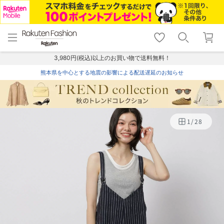
menu
home
search
favorite_border
shopping_cart
lock_outline
メニュー
トップ
検索
お気に入り
カート
ログイン
3,980円(税込)以上のお買い物で送料無料！
熊本県を中心とする地震の影響による配送遅延のお知らせ
1
/
28