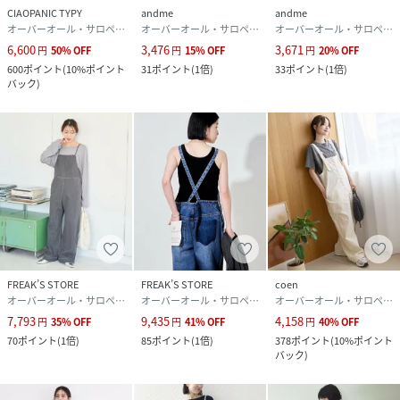
CIAOPANIC TYPY
andme
andme
オーバーオール・サロペット
オーバーオール・サロペット
オーバーオール・サロペット
6,600
3,476
3,671
円
50
%
OFF
円
15
%
OFF
円
20
%
OFF
600
ポイント
(
10%ポイント
31
ポイント
(
1倍
)
33
ポイント
(
1倍
)
バック
)
FREAK’S STORE
FREAK’S STORE
coen
オーバーオール・サロペット
オーバーオール・サロペット
オーバーオール・サロペット
7,793
9,435
4,158
円
35
%
OFF
円
41
%
OFF
円
40
%
OFF
70
ポイント
(
1倍
)
85
ポイント
(
1倍
)
378
ポイント
(
10%ポイント
バック
)