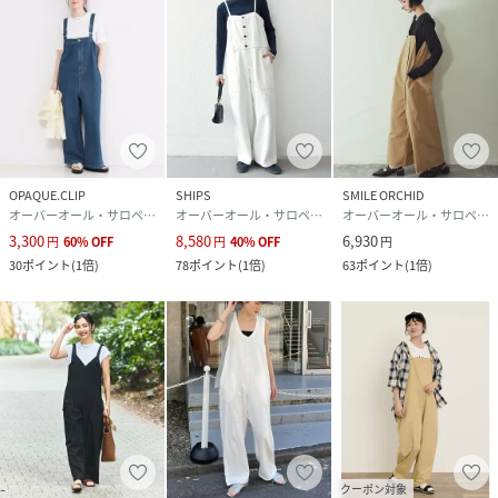
OPAQUE.CLIP
SHIPS
SMILE ORCHID
オーバーオール・サロペット
オーバーオール・サロペット
オーバーオール・サロペット
3,300
8,580
6,930
円
60
%
OFF
円
40
%
OFF
円
30
ポイント
(
1倍
)
78
ポイント
(
1倍
)
63
ポイント
(
1倍
)
クーポン対象