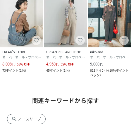
FREAK’S STORE
URBAN RESEARCH DOORS
niko and ...
オーバーオール・サロペット
オーバーオール・サロペット
オーバーオール・サロペット
8,098
4,950
9,000
円
55
%
OFF
円
55
%
OFF
円
73
ポイント
(
1倍
)
45
ポイント
(
1倍
)
818
ポイント
(
10%ポイント
バック
)
関連キーワードから探す
search
ノースリーブ