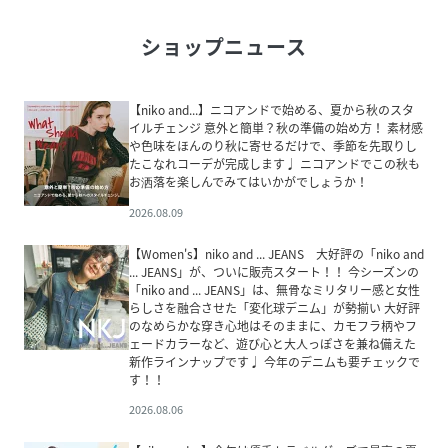
ショップニュース
【niko and...】ニコアンドで始める、夏から秋のスタ
イルチェンジ 意外と簡単？秋の準備の始め方！ 素材感
や色味をほんのり秋に寄せるだけで、季節を先取りし
たこなれコーデが完成します♩ ニコアンドでこの秋も
お洒落を楽しんでみてはいかがでしょうか！
2026.08.09
【Women's】niko and ... JEANS 大好評の「niko and
... JEANS」が、ついに販売スタート！！ 今シーズンの
「niko and ... JEANS」は、無骨なミリタリー感と女性
らしさを融合させた「変化球デニム」が勢揃い 大好評
のなめらかな穿き心地はそのままに、カモフラ柄やフ
ェードカラーなど、遊び心と大人っぽさを兼ね備えた
新作ラインナップです♩ 今年のデニムも要チェックで
す！！
2026.08.06