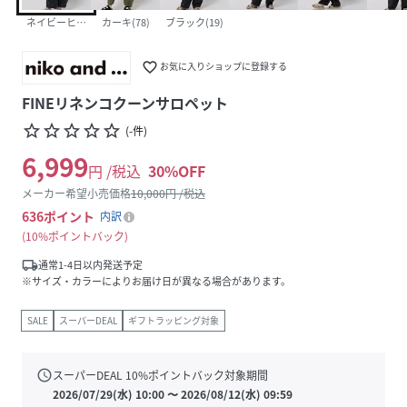
ネイビーヒッコリー(88)
カーキ(78)
ブラック(19)
favorite_border
お気に入りショップに登録する
FINEリネンコクーンサロペット
star_border
star_border
star_border
star_border
star_border
(
-
件
)
6,999
円 /税込
30
%OFF
メーカー希望小売価格
10,000
円 /税込
636
ポイント
内訳
10%ポイントバック
local_shipping
通常1-4日以内発送予定
※サイズ・カラーによりお届け日が異なる場合があります。
SALE
スーパーDEAL
ギフトラッピング対象
schedule
スーパーDEAL
10
%ポイントバック対象期間
2026/07/29(水) 10:00
〜
2026/08/12(水) 09:59