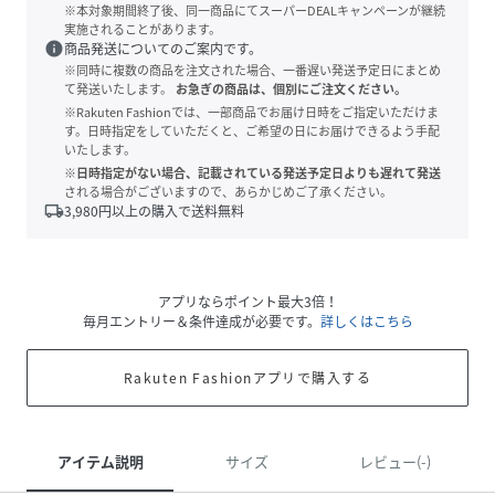
※本対象期間終了後、同一商品にてスーパーDEALキャンペーンが継続
実施されることがあります。
info
商品発送についてのご案内です。
※同時に複数の商品を注文された場合、一番遅い発送予定日にまとめ
て発送いたします。
お急ぎの商品は、個別にご注文ください。
※Rakuten Fashionでは、一部商品でお届け日時をご指定いただけま
す。日時指定をしていただくと、ご希望の日にお届けできるよう手配
いたします。
※日時指定がない場合、記載されている発送予定日よりも遅れて発送
される場合がございますので、あらかじめご了承ください。
local_shipping
3,980
円以上の購入で送料無料
アプリならポイント最大3倍！
毎月エントリー＆条件達成が必要です。
詳しくはこちら
Rakuten Fashionアプリで購入する
アイテム説明
サイズ
レビュー(-)