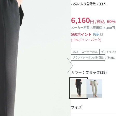
33
お気に入り登録数：
人
6,160
円 /税込
60
%
メーカー希望小売価格
15,400
円
560
ポイント
内訳
10%ポイントバック
SALE
スーパーDEAL
ギフトラッ
ブランドクーポン対象商品
ご利用に
カラー：
ブラック(19)
サイズ