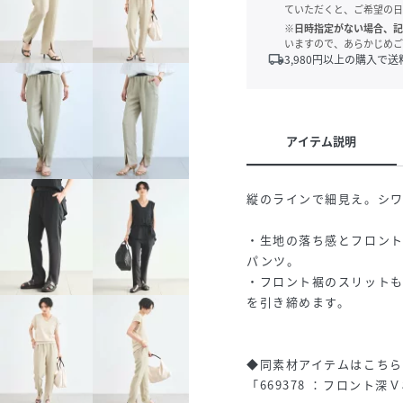
ていただくと、ご希望の日
※日時指定がない場合、記
いますので、あらかじめご
local_shipping
3,980
円以上の購入で送
アイテム説明
縦のラインで細見え。シ
・生地の落ち感とフロン
パンツ。
・フロント裾のスリット
を引き締めます。
◆同素材アイテムはこちら
「669378 ：フロント