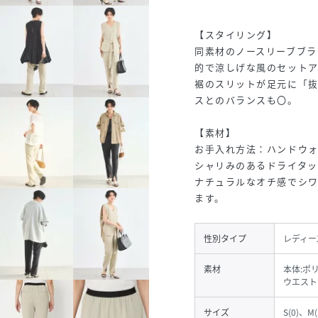
【スタイリング】
同素材のノースリーブブラ
的で涼しげな風のセット
裾のスリットが足元に「
スとのバランスも〇。
【素材】
お手入れ方法：ハンドウ
シャリみのあるドライタ
ナチュラルなオチ感でシ
ます。
性別タイプ
レディー
素材
本体:ポ
ウエスト
サイズ
S(0)、M