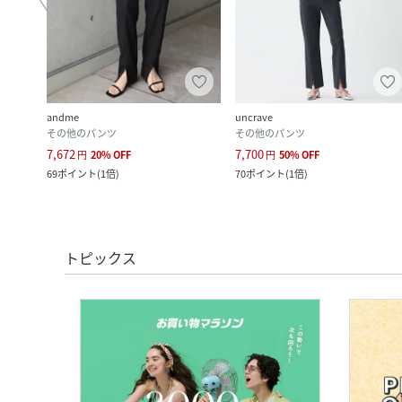
andme
uncrave
ー
その他のパンツ
その他のパンツ
7,672
7,700
円
20
%
OFF
円
50
%
OFF
ク
)
69
ポイント
(
1倍
)
70
ポイント
(
1倍
)
トピックス