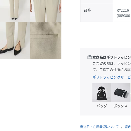
品番
RY2216_
(
669380
redeem
本商品はギフトラッピン
ご希望の際は、ラッピン
て、ご指定の住所にお届
ギフトラッピングサービ
バッグ
ボックス
発送日・在庫表記について
置き