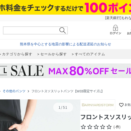
[楽天銀行]もれ
熊本県を中心とする地震の影響による配送遅延のお知らせ
カテゴリから探す
セールから探す
すべてのアイテム
その他のパンツ
フロントスソスリットパンツ【WEB限定サイズL】
e_next
navigate_next
favorite_border
お気
1
/
51
フロントスソスリッ
star_border
star_border
star_border
star_border
star_border
(
-
件
)