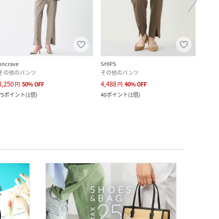
uncrave
SHIPS
Whim 
その他のパンツ
その他のパンツ
その
8,250
4,488
24,2
円
50
%
OFF
円
40
%
OFF
75
ポイント
(
1倍
)
40
ポイント
(
1倍
)
220
ポ