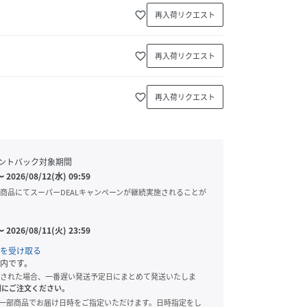
favorite_border
再入荷リクエスト
favorite_border
再入荷リクエスト
favorite_border
再入荷リクエスト
ントバック対象期間
〜
2026/08/12(水) 09:59
商品にてスーパーDEALキャンペーンが継続実施されることが
〜
2026/08/11(火) 23:59
を受け取る
内です。
された場合、一番遅い発送予定日にまとめて発送いたしま
別にご注文ください。
onでは、一部商品でお届け日時をご指定いただけます。日時指定をし