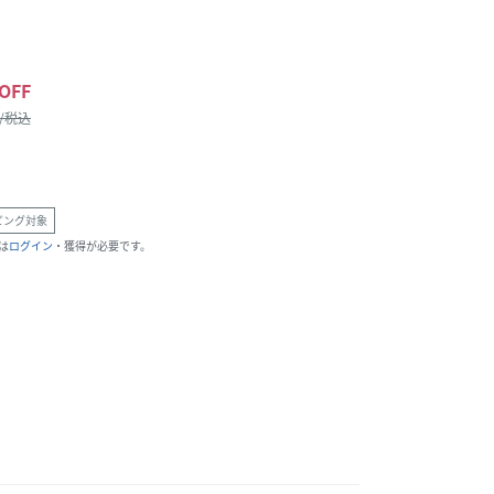
OFF
 /税込
ピング対象
は
ログイン
・獲得が必要です。