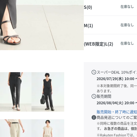
S(0)
在庫なし
M(1)
在庫なし
(WEB限定)L(2)
在庫なし
schedule
スーパーDEAL
10
%ポイ
2026/07/29(水) 10:00
※本対象期間終了後、同一
あります。
schedule
販売期間
2026/08/04(火) 20:00
販売開始・終了時に通知
info
商品発送についてのご案
※同時に複数の商品を注文
す。
お急ぎの商品は、個
※Rakuten Fashi