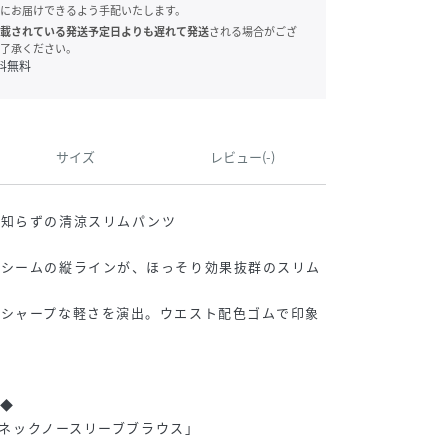
にお届けできるよう手配いたします。
載されている発送予定日よりも遅れて発送
される場合がござ
了承ください。
料無料
サイズ
レビュー(-)
ワ知らずの清涼スリムパンツ
トシームの縦ラインが、ほっそり効果抜群のスリム
もシャープな軽さを演出。ウエスト配色ゴムで印象
◆
深Ｖネックノースリーブブラウス」