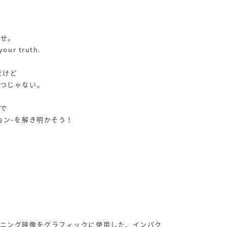
かせ。
your truth.
だけど
とつじゃない。
で
ョン-を解き明かそう！
プニング映像をグラフィックに使用した、インパク