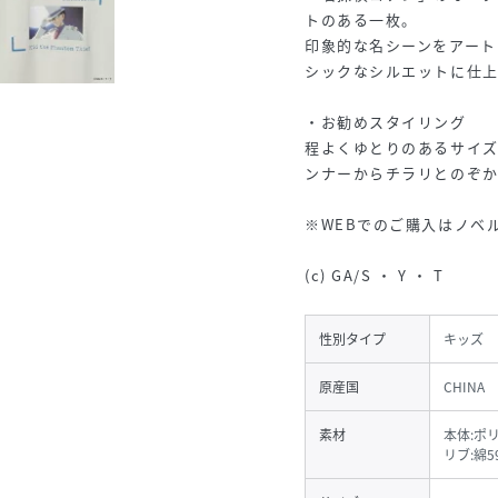
トのある一枚。
印象的な名シーンをアー
シックなシルエットに仕
・お勧めスタイリング
程よくゆとりのあるサイ
ンナーからチラリとのぞ
※WEBでのご購入はノベ
(c) GA/S ・ Y ・ T
性別タイプ
キッズ
原産国
CHINA
素材
本体:ポリ
リブ:綿