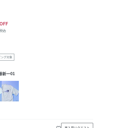
OFF
/税込
ピング対象
新一01
favorite_border
再入荷リクエスト