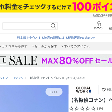
新規登録＆回答
熊本県を中心とする地震の影響による配送遅延のお知らせ
カテゴリから探す
セールから探す
すべてのアイテム
ットソー・Tシャツ
【名探偵コナン】ヘビロッTEE/キッズ/647371
navigate_next
favorite_border
お気
1
/
44
【名探偵コナン】ヘビ
star_border
star_border
star_border
star_border
star_border
(
-
件
)