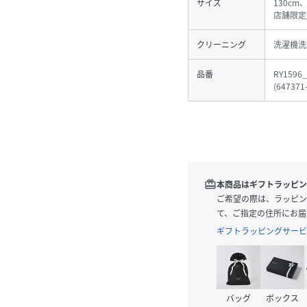
サイズ
130cm
店舗限定/
クリーニング
洗濯機洗
品番
RY1596_
(
647371
redeem
本商品はギフトラッピン
ご希望の際は、ラッピン
て、ご指定の住所にお届
ギフトラッピングサービ
バッグ
ボックス