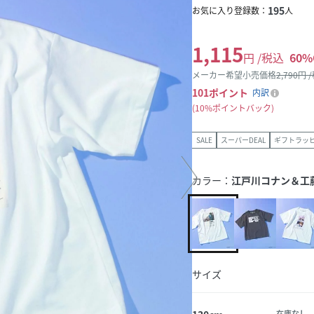
195
お気に入り登録数：
人
1,115
円 /税込
60
%
メーカー希望小売価格
2,790
円 
101
ポイント
内訳
10%ポイントバック
SALE
スーパーDEAL
ギフトラッ
カラー：
江戸川コナン＆工藤
サイズ
在庫なし