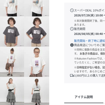
schedule
スーパーDEAL
10
%ポイ
2026/07/29(水) 10:00
※本対象期間終了後、同一
あります。
schedule
販売期間
2026/08/05(水) 00:40
販売開始・終了時に通知
info
商品発送についてのご案
※同時に複数の商品を注文
す。
お急ぎの商品は、個
※Rakuten Fashi
ていただくと、ご希望の日
※日時指定がない場合、記
いますので、あらかじめご
local_shipping
3,980
円以上の購入で送
アイテム説明