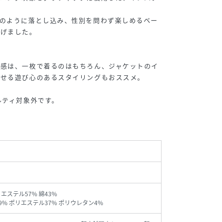
トのように落とし込み、性別を問わず楽しめるベー
上げました。
ズ感は、一枚で着るのはもちろん、ジャケットのイ
かせる遊び心のあるスタイリングもおススメ。
ルティ対象外です。
エステル57% 綿43%
59% ポリエステル37% ポリウレタン4%