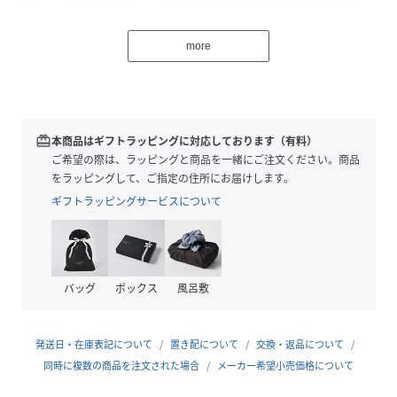
香水
more
コエンザイムQ10、メドウフォーム油など美肌効果を伴う成
分に、LeSENTブレンドをふんだんに溶け込ませました。
お出かけ先で気軽に付け直すことができ、長くほのかな香り
を楽しめます。持ち運びに便利な巾着付きです。
redeem
本商品はギフトラッピングに対応しております（有料）
ゼラニウム精油を基調に、爽やかなハーブ、上品な甘さ、そ
ご希望の際は、ラッピングと商品を一緒にご注文ください。商品
して少しのスパイスが織り重なる、優雅な香りは、こころを
をラッピングして、ご指定の住所にお届けします。
落ち着け、安眠に導きます。
ギフトラッピングサービスについて
ヘアケアにも使用するブレンドには頭皮の皮脂バランスの調
整や育毛促進、フケ予防などの効果のある精油をふんだんに
使うとともに、呼吸器官のを整える精油も。
バッグ
ボックス
風呂敷
※原材料、保存方法等は商品画像をご確認ください。
内容量 : 13g
発送日・在庫表記について
置き配について
交換・返品について
同時に複数の商品を注文された場合
メーカー希望小売価格について
※商品画像は、光の当たり具合やパソコンなどの閲覧環境に