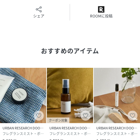
より、実際の色味と異なって見える場合がございます。予め
ご了承ください。
※商品の色味の目安は、商品単体の画像をご参照ください。
シェア
ROOMに投稿
▼お気に入り登録のおすすめ▼
お気に入り登録された商品は、マイページにて現在の価格情
報や在庫状況の確認が可能です。
おすすめのアイテム
お買い物リストの管理にぜひご利用ください。
メーカー品番 : LBDY-06G
性別タイプ
ユニセックス
原産国
日本
素材
-
クーポン対象
サイズ
-
URBAN RESEARCH DOORS
URBAN RESEARCH DOORS
URBAN RESEARCH DOORS
フレグランスミスト・ボディミスト
フレグランスミスト・ボディミスト
フレグランスミスト・ボディミスト
品番
RY0906_DR26910