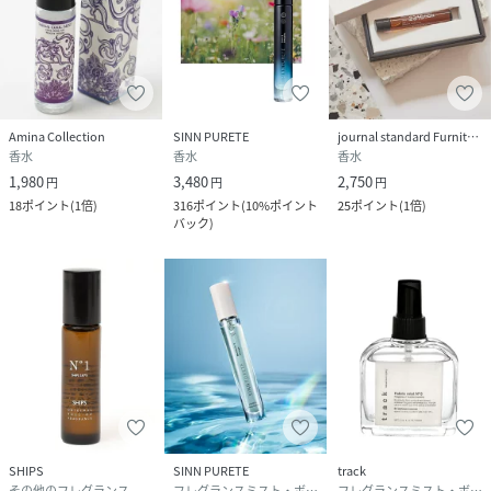
Amina Collection
SINN PURETE
journal standard Furniture
香水
香水
香水
1,980
3,480
2,750
円
円
円
18
ポイント
(
1倍
)
316
ポイント
(
10%ポイント
25
ポイント
(
1倍
)
バック
)
SHIPS
SINN PURETE
track
その他のフレグランス
フレグランスミスト・ボディミスト
フレグランスミスト・ボディミスト