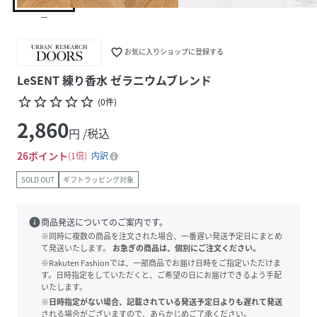
ー
favorite_border
お気に入りショップに登録する
LeSENT 練り香水 ゼラニウムブレンド
star_border
star_border
star_border
star_border
star_border
(
0
件
)
2,860
円 /税込
26
ポイント
1倍
内訳
SOLD OUT
ギフトラッピング対象
info
商品発送についてのご案内です。
※同時に複数の商品を注文された場合、一番遅い発送予定日にまとめ
て発送いたします。
お急ぎの商品は、個別にご注文ください。
※Rakuten Fashionでは、一部商品でお届け日時をご指定いただけま
す。日時指定をしていただくと、ご希望の日にお届けできるよう手配
いたします。
※日時指定がない場合、記載されている発送予定日よりも遅れて発送
される場合がございますので、あらかじめご了承ください。