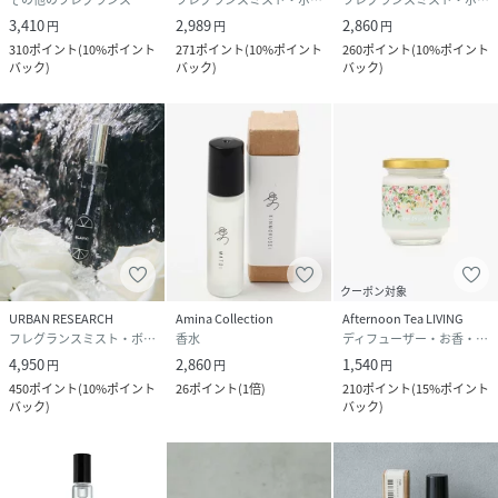
3,410
2,989
2,860
円
円
円
310
ポイント
(
10%ポイント
271
ポイント
(
10%ポイント
260
ポイント
(
10%ポイント
バック
)
バック
)
バック
)
クーポン対象
URBAN RESEARCH
Amina Collection
Afternoon Tea LIVING
フレグランスミスト・ボディミスト
香水
ディフューザー・お香・アロマオイル・キャンドル
4,950
2,860
1,540
円
円
円
450
ポイント
(
10%ポイント
26
ポイント
(
1倍
)
210
ポイント
(
15%ポイント
バック
)
バック
)