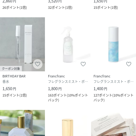
2,860
3,520
1,650
円
円
円
(
DR26910-4010171-iZj-1 RY0906
)
26
ポイント
(
1倍
)
32
ポイント
(
1倍
)
15
ポイント
(
1倍
)
広告文責
販売元：楽天グループ株式会社
＜お電話でのお問い合わせ＞
固定電話からのお問い合わせ
0120-542-065（フリーダイヤル）
携帯・公衆電話からのお問い合わせ
050-5577-7001（有料）
＜カスタマーセンター営業時間＞
クーポン対象
営業時間：9時～18時
BIRTHDAY BAR
Francfranc
Francfranc
香水
フレグランスミスト・ボディミスト
フレグランスミスト・ボディミスト
1,650
1,800
1,400
円
円
円
15
ポイント
(
1倍
)
163
ポイント
(
10%ポイント
127
ポイント
(
10%ポイント
バック
)
バック
)