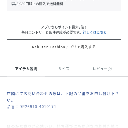
local_shipping
3,980
円以上の購入で送料無料
アプリならポイント最大3倍！
毎月エントリー＆条件達成が必要です。
詳しくはこちら
Rakuten Fashionアプリで購入する
アイテム説明
サイズ
レビュー(0)
店舗にてお問い合わせの際は、下記の品番をお申し付け下さ
い。
品番：DR26910-4010171
ほのかな香りが心地いい、持ち運びにも便利な巾着付き練り