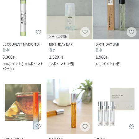
クーポン対象
LE COUVENT MAISON DE PARFUM
BIRTHDAY BAR
BIRTHDAY BAR
香水
香水
香水
3,300
1,320
1,980
円
円
円
300
ポイント
(
10%ポイント
12
ポイント
(
1倍
)
18
ポイント
(
1倍
)
バック
)
SINN PURETE
BAYFLOW
OSAJI