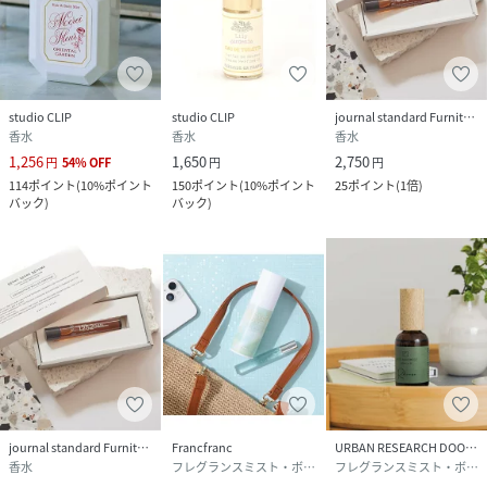
studio CLIP
studio CLIP
journal standard Furniture
香水
香水
香水
1,256
1,650
2,750
円
54
%
OFF
円
円
114
ポイント
(
10%ポイント
150
ポイント
(
10%ポイント
25
ポイント
(
1倍
)
バック
)
バック
)
journal standard Furniture
Francfranc
URBAN RESEARCH DOORS
香水
フレグランスミスト・ボディミスト
フレグランスミスト・ボディミスト