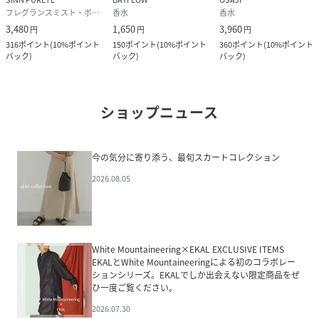
フレグランスミスト・ボディミスト
香水
香水
3,480
1,650
3,960
円
円
円
316
ポイント
(
10%ポイント
150
ポイント
(
10%ポイント
360
ポイント
(
10%ポイント
バック
)
バック
)
バック
)
ショップニュース
今の気分に寄り添う、最旬スカートコレクション
2026.08.05
White Mountaineering×EKAL EXCLUSIVE ITEMS
EKALとWhite Mountaineeringによる初のコラボレー
ションシリーズ。EKALでしか出会えない限定商品をぜ
ひ一度ご覧ください。
2026.07.30