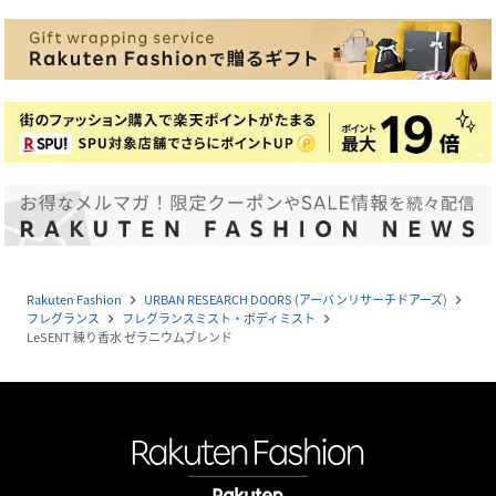
Rakuten Fashion
URBAN RESEARCH DOORS (アーバンリサーチドアーズ)
navigate_next
navigate_next
フレグランス
フレグランスミスト・ボディミスト
navigate_next
navigate_next
LeSENT 練り香水 ゼラニウムブレンド