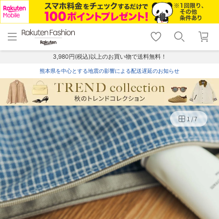
menu
home
search
favorite_border
shopping_cart
lock_outline
メニュー
トップ
検索
お気に入り
カート
ログイン
3,980円(税込)以上のお買い物で送料無料！
熊本県を中心とする地震の影響による配送遅延のお知らせ
1
/
7