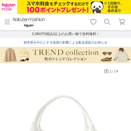
menu
home
search
favorite_border
shopping_cart
lock_outline
メニュー
トップ
検索
お気に入り
カート
ログイン
3,980円(税込)以上のお買い物で送料無料！
熊本県を中心とする地震の影響による配送遅延のお知らせ
1
/
14