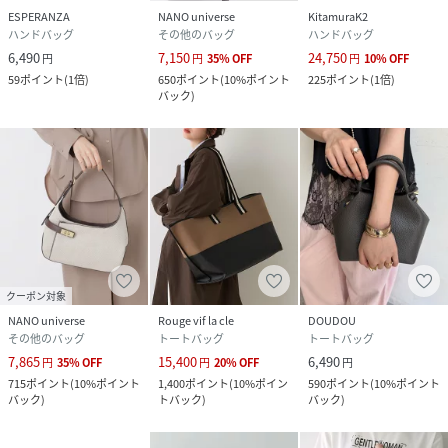
ESPERANZA
NANO universe
KitamuraK2
ハンドバッグ
その他のバッグ
ハンドバッグ
6,490
7,150
24,750
円
円
35
%
OFF
円
10
%
OFF
59
ポイント
(
1倍
)
650
ポイント
(
10%ポイント
225
ポイント
(
1倍
)
バック
)
クーポン対象
NANO universe
Rouge vif la cle
DOUDOU
その他のバッグ
トートバッグ
トートバッグ
7,865
15,400
6,490
円
35
%
OFF
円
20
%
OFF
円
715
ポイント
(
10%ポイント
1,400
ポイント
(
10%ポイン
590
ポイント
(
10%ポイント
バック
)
トバック
)
バック
)