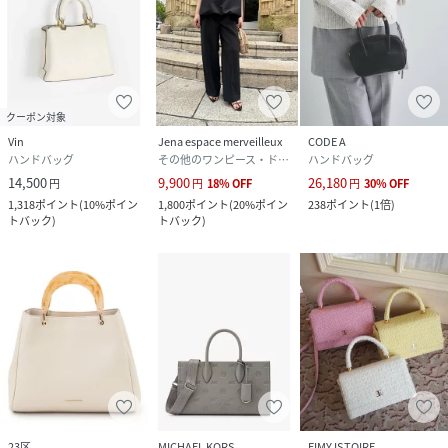
クーポン対象
Vin
Jena espace merveilleux
CODE A
ハンドバッグ
その他のワンピース・ドレス
ハンドバッグ
14,500
9,900
26,180
円
円
18
%
OFF
円
30
%
OFF
1,318
ポイント
(
10%ポイン
1,800
ポイント
(
20%ポイン
238
ポイント
(
1倍
)
トバック
)
トバック
)
23区
MICHAEL KORS
EIMY ISTOIRE