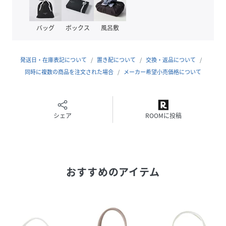
いの機器により色味が違って見える場合がございます。予め
ご了承ください。
バッグ
ボックス
風呂敷
※定価（税込）は、2026年6月26日のセール開始前の店舗に
おける販売価格です。
発送日・在庫表記について
置き配について
交換・返品について
同時に複数の商品を注文された場合
メーカー希望小売価格について
性別タイプ
レディース
原産国
中国製
シェア
ROOMに投稿
素材
表地 合成皮革 裏地 ポリエステル100%
サイズ
F
おすすめのアイテム
品番
RY0801_0602544
(
0602544-182-113 RY0801
)