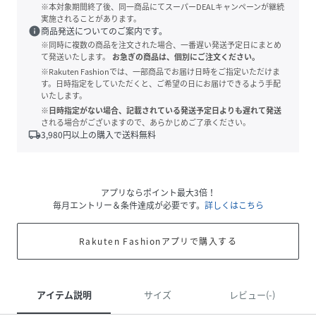
※本対象期間終了後、同一商品にてスーパーDEALキャンペーンが継続
実施されることがあります。
info
商品発送についてのご案内です。
※同時に複数の商品を注文された場合、一番遅い発送予定日にまとめ
て発送いたします。
お急ぎの商品は、個別にご注文ください。
※Rakuten Fashionでは、一部商品でお届け日時をご指定いただけま
す。日時指定をしていただくと、ご希望の日にお届けできるよう手配
いたします。
※日時指定がない場合、記載されている発送予定日よりも遅れて発送
される場合がございますので、あらかじめご了承ください。
local_shipping
3,980
円以上の購入で送料無料
アプリならポイント最大3倍！
毎月エントリー＆条件達成が必要です。
詳しくはこちら
Rakuten Fashionアプリで購入する
アイテム説明
サイズ
レビュー(-)