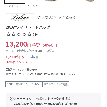
アイボリー
ベージュ
favorite_border
お気に入りショップに登録する
2WAYワイドトートバッグ
star_border
star_border
star_border
star_border
star_border
(
-
件
)
13,200
円 /税込
50
%OFF
メーカー希望小売価格
26,400
円 /税込
1,200
ポイント
内訳
10%ポイントバック
local_shipping
通常4-7日以内発送予定
※サイズ・カラーによりお届け日が異なる場合があります。
SALE
再入荷
スーパーDEAL
ギフトラッピング対象
schedule
スーパーDEAL
10
%ポイントバック対象期間
2026/08/04(火) 10:00
〜
2026/08/11(火) 09:59