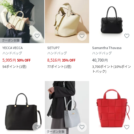
クーポン対象
YECCA VECCA
SETUP7
Samantha Thavasa
ハンドバッグ
ハンドバッグ
ハンドバッグ
5,995
8,516
40,700
円
50
%
OFF
円
35
%
OFF
円
54
ポイント
(
1倍
)
77
ポイント
(
1倍
)
3,700
ポイント
(
10%ポイン
トバック
)
クーポン対象