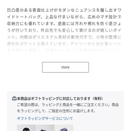
凹凸感のある表面仕上げがモダンなニュアンスを醸し出すワ
イドトートバッグ。上品な佇まいながら、広めのマチ設計で
収納力にも優れています。底面には汚れや擦れを防ぐ底びょ
うが付いており、外出先でも安心して置けるのが嬉しいポイ
ント。内側はポリエステル素材の裏地付きで、小物の整理に
便利なポケットも備えています。デイリーからお仕事シーン
まで幅広く重宝し、付属のストラップを取り付けることでシ
ョルダーバッグとしても活躍する2WAY仕様。
more
------------------------------------
着用シーズン：夏
外ポケット数：1
内ポケット数：3
付属品：ショルダーストラップ
redeem
本商品はギフトラッピングに対応しております（有料）
-------------------------------------
ご希望の際は、ラッピングと商品を一緒にご注文ください。商品
をラッピングして、ご指定の住所にお届けします。
-------------------------------------
ギフトラッピングサービスについて
※商品の色味は、撮影場所や光のあたり具合、お客様のお使