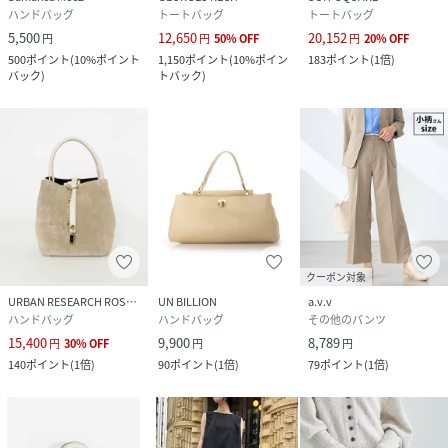
ハンドバッグ
トートバッグ
トートバッグ
5,500
12,650
20,152
円
円
50
%
OFF
円
20
%
OFF
500
ポイント
(
10%ポイント
1,150
ポイント
(
10%ポイン
183
ポイント
(
1倍
)
バック
)
トバック
)
クーポン対象
URBAN RESEARCH ROSSO
UN BILLION
a.v.v
ハンドバッグ
ハンドバッグ
その他のパンツ
15,400
9,900
8,789
円
30
%
OFF
円
円
140
ポイント
(
1倍
)
90
ポイント
(
1倍
)
79
ポイント
(
1倍
)