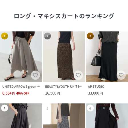
ロング・マキシスカート
のランキング
1
2
3
UNITED ARROWS green label relaxing
BEAUTY&YOUTH UNITED ARROWS
AP STUDIO
6,534
16,500
33,000
円
40
%
OFF
円
円
4
5
6