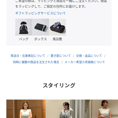
こなしに。インナーや羽織りを足しても使いやすく、デイリ
ご希望の際は、ラッピングと商品を一緒にご注文ください。商品
ーに活躍します。
をラッピングして、ご指定の住所にお届けします。
ギフトラッピングサービスについて
【Tシャツサイズ】
総丈：58
身幅：48
肩幅：40
バッグ
ボックス
風呂敷
検索キーワード:キャミワンピース/フレンチスリーブ/タンク
トップセット/2点セット/夏ワンピース/ストラップ調整/レイ
発送日・在庫表記について
置き配について
交換・返品について
ヤード/ライトベージュ/ブラック/きれいめカジュアル/セレ
同時に複数の商品を注文された場合
メーカー希望小売価格について
クトショップ
SNSハッシュタグ:#キャミワンピース#フレンチスリーブ#タ
スタイリング
ンクトップ#2点セット#セットアイテム#夏コーデ#レイヤー
ド#ストラップ調整#ライトベージュ#ブラック#きれいめカジ
ュアル#大人カジュアル#デイリーコーデ#サマースタイル#セ
レクトショップ