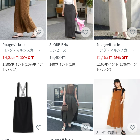
Rouge vif la cle
SLOBE IENA
Rouge vif la cle
ロング・マキシスカート
ワンピース
ロング・マキシスカート
14,355
15,400
12,155
円
10
%
OFF
円
円
35
%
OFF
1,305
ポイント
(
10%ポイン
140
ポイント
(
1倍
)
1,105
ポイント
(
10%ポイン
トバック
)
トバック
)
クーポン対象
SHIPS
Rouge vif la cle
RNA