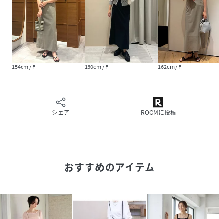
【注意事項】
※商品画像は、光の当たり具合やパソコンなどの閲覧環境に
より、
実際の色味と異なって見える場合がございます。あらかじめ
ご了承ください。
※画像の商品はサンプルです。
154cm / F
160cm / F
162cm / F
実際の商品と仕様、加工が若干異なる場合があります。
※サイズ表記はあくまで目安となります。
※その他の予約商品、通常商品との同時決済はできません。
※入荷状況により、お届け予定が前後する場合があります。
シェア
ROOMに投稿
※お客様への発送が店頭販売より遅れる場合もあります。
※追加生産商品は、一部の店舗、通販で販売中の場合がござ
います。予めご了承下さい。
※商品を使用前に、タグ等に記載されている「取り扱い上の
注意書き」
おすすめのアイテム
「洗濯表示」を必ずご確認ください。
※商品に不良が無い場合、包装紙および箱の彼損がございま
しても発送いたします。
あらかじめご了承ください。