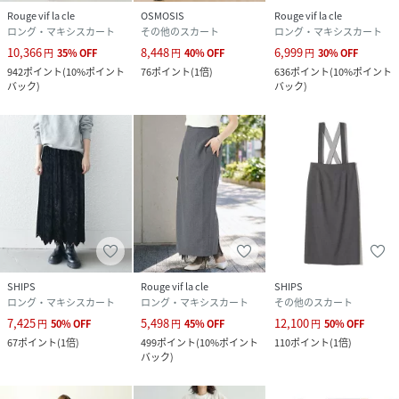
Rouge vif la cle
OSMOSIS
Rouge vif la cle
ロング・マキシスカート
その他のスカート
ロング・マキシスカート
10,366
8,448
6,999
円
35
%
OFF
円
40
%
OFF
円
30
%
OFF
942
ポイント
(
10%ポイント
76
ポイント
(
1倍
)
636
ポイント
(
10%ポイント
バック
)
バック
)
SHIPS
Rouge vif la cle
SHIPS
ロング・マキシスカート
ロング・マキシスカート
その他のスカート
7,425
5,498
12,100
円
50
%
OFF
円
45
%
OFF
円
50
%
OFF
67
ポイント
(
1倍
)
499
ポイント
(
10%ポイント
110
ポイント
(
1倍
)
バック
)