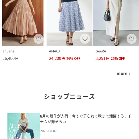
anuans
AMACA
GeeRA
26,400
24,200
3,291
円
円
26
%
OFF
円
25
%
OFF
more
navigate_next
ショップニュース
8月の新作が入荷｜今すぐ着られて秋まで活躍するアイ
テムが勢ぞろい
2026.08.07