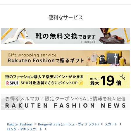
便利なサービス
Rakuten Fashion
Rouge vif la cle (ルージュ・ヴィフ ラクレ)
スカート
navigate_next
navigate_next
navigate_next
ロング・マキシスカート
navigate_next