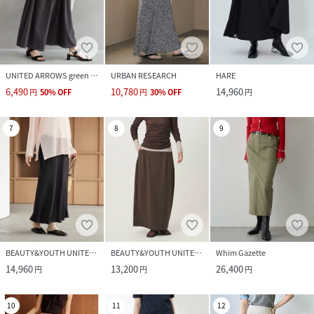
UNITED ARROWS green label relaxing
URBAN RESEARCH
HARE
6,490
10,780
14,960
円
50
%
OFF
円
30
%
OFF
円
7
8
9
BEAUTY&YOUTH UNITED ARROWS
BEAUTY&YOUTH UNITED ARROWS
Whim Gazette
14,960
13,200
26,400
円
円
円
10
11
12