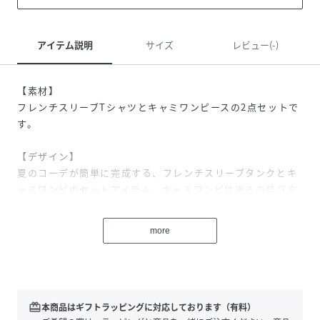
アイテム説明
サイズ
レビュー(-)
【素材】
フレンチスリーブTシャツとキャミワンピースの2点セットで
す。
【デザイン】
夏のコーデが簡単に完成する、フレンチスリーブタンクとキ
ャミワンピのセットアイテム。キャミワンピは後ろの結び方
次第で自分で簡単に調整でき、好みのバランスで着用しやす
い仕様です。ライトベージュとブラックの2色展開で、すっき
more
りとした印象に仕上がります。
【コーディネート】
セットで着るだけで、迷わずスタイリングが決まる便利な一
着です。足元はサンダルで軽やかにまとめると、夏らしい着
redeem
本商品はギフトラッピングに対応しております（有料）