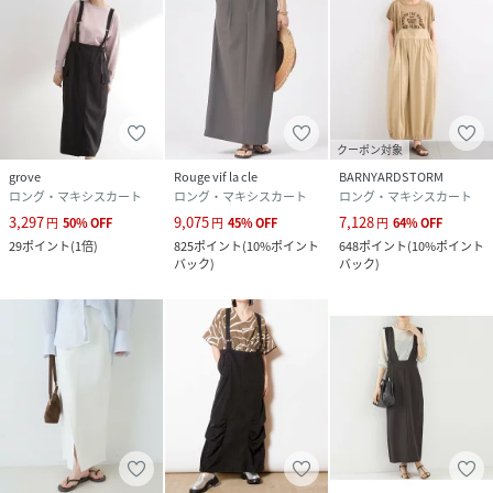
クーポン対象
grove
Rouge vif la cle
BARNYARDSTORM
ロング・マキシスカート
ロング・マキシスカート
ロング・マキシスカート
3,297
9,075
7,128
円
50
%
OFF
円
45
%
OFF
円
64
%
OFF
29
ポイント
(
1倍
)
825
ポイント
(
10%ポイント
648
ポイント
(
10%ポイント
バック
)
バック
)