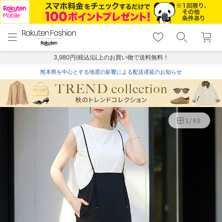
menu
home
search
favorite_border
shopping_cart
lock_outline
メニュー
トップ
検索
お気に入り
カート
ログイン
3,980円(税込)以上のお買い物で送料無料！
熊本県を中心とする地震の影響による配送遅延のお知らせ
1
/
93