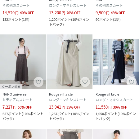
その他のスカート
ロング・マキシスカート
その他のスカート
14,520
13,200
9,900
円
40
%
OFF
円
20
%
OFF
円
43
%
OFF
132
ポイント
(
1倍
)
1,200
ポイント
(
10%ポイン
90
ポイント
(
1倍
)
トバック
)
クーポン対象
NANO universe
Rouge vif la cle
Rouge vif la cle
ミディアムスカート
ロング・マキシスカート
ロング・マキシスカート
7,227
13,941
11,550
円
55
%
OFF
円
35
%
OFF
円
30
%
OFF
657
ポイント
(
10%ポイント
1,267
ポイント
(
10%ポイン
1,050
ポイント
(
10%ポイン
バック
)
トバック
)
トバック
)