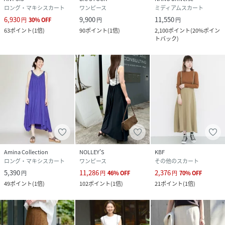
ロング・マキシスカート
ワンピース
ミディアムスカート
6,930
9,900
11,550
円
30
%
OFF
円
円
63
ポイント
(
1倍
)
90
ポイント
(
1倍
)
2,100
ポイント
(
20%ポイン
トバック
)
Amina Collection
NOLLEY'S
KBF
ロング・マキシスカート
ワンピース
その他のスカート
5,390
11,286
2,376
円
円
46
%
OFF
円
70
%
OFF
49
ポイント
(
1倍
)
102
ポイント
(
1倍
)
21
ポイント
(
1倍
)