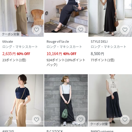
性別タイプ
レディース
原産国
中国
クーポン対象
素材
ワンピース ポリエステル55% レーヨン35% 再生
繊維（セルロース）9% ポリウレタン3% インナ
titivate
Rouge vif la cle
STYLE DELI
ー コットン70% ポリエステル30%
ロング・マキシスカート
ロング・マキシスカート
ロング・マキシスカート
2,635
10,164
8,500
円
60
%
OFF
円
40
%
OFF
円
サイズ
F
23
ポイント
(
1倍
)
924
ポイント
(
10%ポイント
77
ポイント
(
1倍
)
バック
)
クリーニング
手洗い可
品番
RY0544_31520490001
(
31520490001-7I-3B RY0544
)
クーポン対象
ANY SIS
B.C STOCK
NANO universe