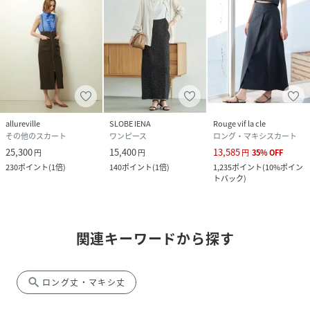
allureville
SLOBE IENA
Rouge vif la cle
その他のスカート
ワンピース
ロング・マキシスカート
25,300
15,400
13,585
円
円
円
35
%
OFF
230
ポイント
(
1倍
)
140
ポイント
(
1倍
)
1,235
ポイント
(
10%ポイン
トバック
)
関連キーワードから探す
search
ロング丈・マキシ丈