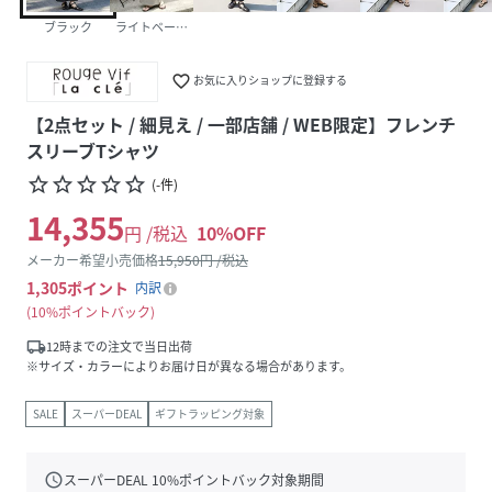
ブラック
ライトベージュ
favorite_border
お気に入りショップに登録する
【2点セット / 細見え / 一部店舗 / WEB限定】フレンチ
スリーブTシャツ
star_border
star_border
star_border
star_border
star_border
(
-
件
)
14,355
円 /税込
10
%OFF
メーカー希望小売価格
15,950
円 /税込
1,305
ポイント
内訳
10%ポイントバック
local_shipping
12時までの注文で当日出荷
※サイズ・カラーによりお届け日が異なる場合があります。
SALE
スーパーDEAL
ギフトラッピング対象
schedule
スーパーDEAL
10
%ポイントバック対象期間