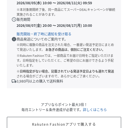
2026/08/05(水) 10:00
〜
2026/08/11(火) 09:59
※本対象期間終了後、同一商品にてスーパーDEALキャンペーンが継続
実施されることがあります。
schedule
販売期間
2026/08/07(金) 20:00
〜
2026/08/17(月) 10:00
販売開始・終了時に通知を受け取る
info
商品発送についてのご案内です。
※同時に複数の商品を注文された場合、一番遅い発送予定日にまとめ
て発送いたします。
お急ぎの商品は、個別にご注文ください。
※Rakuten Fashionでは、一部商品でお届け日時をご指定いただけま
す。日時指定をしていただくと、ご希望の日にお届けできるよう手配
いたします。
※日時指定がない場合、記載されている発送予定日よりも遅れて発送
される場合がございますので、あらかじめご了承ください。
local_shipping
3,980
円以上の購入で送料無料
アプリならポイント最大3倍！
毎月エントリー＆条件達成が必要です。
詳しくはこちら
Rakuten Fashionアプリで購入する