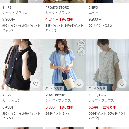
SHIPS
FREAK’S STORE
SHIPS
シャツ・ブラウス
シャツ・ブラウス
ニット
9,900
4,244
9,900
円
円
15
%
OFF
円
900
ポイント
(
10%ポイント
385
ポイント
(
10%ポイント
90
ポイント
(
1倍
)
バック
)
バック
)
クーポン対象
クーポン対象
SHIPS
ROPE' PICNIC
Sonny Label
カーディガン
シャツ・ブラウス
シャツ・ブラウス
6,490
3,993
5,544
円
円
11
%
OFF
円
20
%
OFF
590
ポイント
(
10%ポイント
36
ポイント
(
1倍
)
504
ポイント
(
10%ポイント
バック
)
バック
)