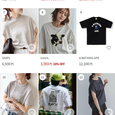
7
8
9
SHIPS
notch.
A BATHING APE
6,930
3,593
12,100
円
円
10
%
OFF
円
10
11
12