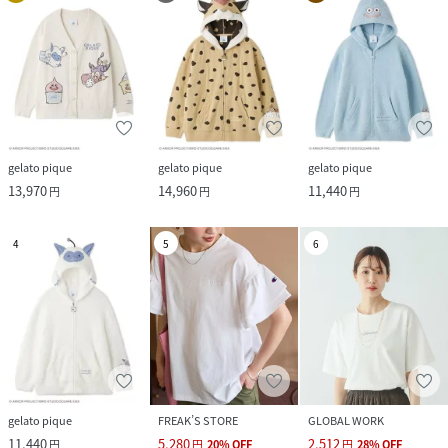
gelato pique
gelato pique
gelato pique
13,970
14,960
11,440
円
円
円
4
5
6
gelato pique
FREAK’S STORE
GLOBAL WORK
11,440
5,280
2,512
円
円
20
%
OFF
円
28
%
OFF