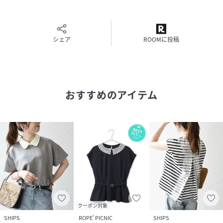
-------------------------------------
▼長袖タイプもございます。
シェア
ROOMに投稿
・品番：722-06-0034
※モールサイトによって（ハイフン/‐）抜きでの品番表記と
なります。
おすすめのアイテム
※汗や雨等の水分や摩擦により、他の衣類に色移りする場合
がありますので、淡色衣類との組み合わせはご注意くださ
い。
※着用、洗濯時のスレで表面が毛羽立ち白っぽくなる場合が
ありますのでご注意ください。
※濡れたまま放置すると、他のものへの色移りや、色泣きす
る場合がありますのでご注意ください。
※着用の際は、バッグやアクセサリー、表面の粗い物等への
引っ掛かりに十分にご注意ください。
※屋外での撮影画像は、光の当たり具合で色味が多少異なっ
クーポン対象
て見える場合があります。商品の色味は、スタジオでの詳細
SHIPS
ROPE' PICNIC
SHIPS