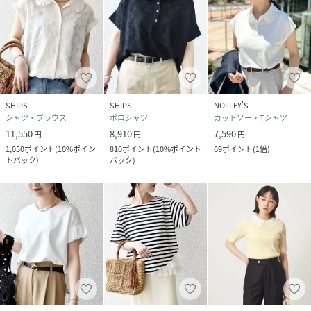
品番
RY0009_722330034
(
722330034-78-99 RY0009
)
SHIPS
SHIPS
NOLLEY'S
シャツ・ブラウス
ポロシャツ
カットソー・Tシャツ
11,550
8,910
7,590
円
円
円
1,050
ポイント
(
10%ポイン
810
ポイント
(
10%ポイント
69
ポイント
(
1倍
)
トバック
)
バック
)