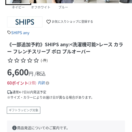
ネイビー
オフホワイト
ブルー
favorite_border
お気に入りショップに登録する
SHIPS any
sell
《一部追加予約》SHIPS any:<洗濯機可能>レース カラ
ー フレンチスリーブ ポロ プルオーバー
star_border
star_border
star_border
star_border
star_border
(
-
件
)
6,600
円 /税込
60
ポイント
1倍
内訳
local_shipping
通常4-7日以内発送予定
※サイズ・カラーによりお届け日が異なる場合があります。
ギフトラッピング対象
info
商品発送についてのご案内です。