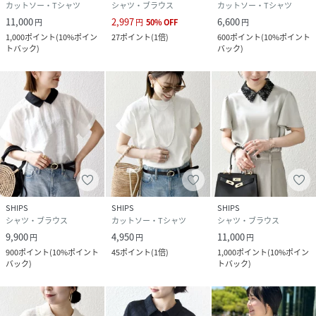
カットソー・Tシャツ
シャツ・ブラウス
カットソー・Tシャツ
画像をご参照ください。
11,000
2,997
6,600
円
円
50
%
OFF
円
※末永く愛用頂く為に、アテンションタグ・洗濯ネームを必
1,000
ポイント
(
10%ポイン
27
ポイント
(
1倍
)
600
ポイント
(
10%ポイント
ずご確認の上、着用又はお取り扱い下さい。
トバック
)
バック
)
※画像の商品はサンプルです。
実際の商品と仕様、加工、サイズが若干異なる場合がござい
ます。
オフホワイト：153cm着用サイズ：ONESIZE
ブルー：153cm着用サイズ：ONESIZE
ネイビー：162cm着用サイズ：ONESIZE
性別タイプ
レディース
SHIPS
SHIPS
SHIPS
シャツ・ブラウス
カットソー・Tシャツ
シャツ・ブラウス
原産国
中国
9,900
4,950
11,000
円
円
円
900
ポイント
(
10%ポイント
45
ポイント
(
1倍
)
1,000
ポイント
(
10%ポイン
素材
本体: コットン100%、 レース: ポリエステル
バック
)
トバック
)
100％
サイズ
ONE SIZE