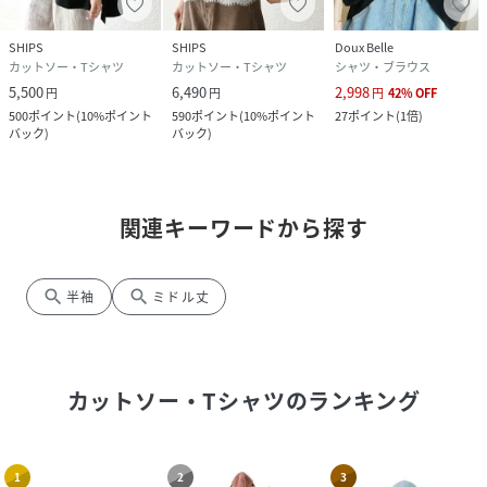
SHIPS
SHIPS
Doux Belle
カットソー・Tシャツ
カットソー・Tシャツ
シャツ・ブラウス
5,500
6,490
2,998
円
円
円
42
%
OFF
500
ポイント
(
10%ポイント
590
ポイント
(
10%ポイント
27
ポイント
(
1倍
)
バック
)
バック
)
関連キーワードから探す
search
search
半袖
ミドル丈
カットソー・Tシャツ
のランキング
1
2
3