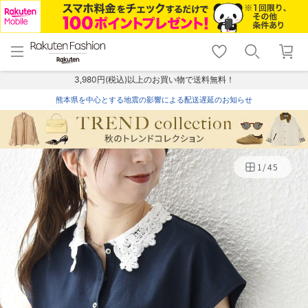
menu
home
search
favorite_border
shopping_cart
lock_outline
メニュー
トップ
検索
お気に入り
カート
ログイン
3,980円(税込)以上のお買い物で送料無料！
熊本県を中心とする地震の影響による配送遅延のお知らせ
1
/
45