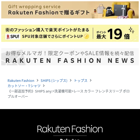
Rakuten Fashion
SHIPS (シップス)
トップス
navigate_next
navigate_next
navigate_next
カットソー・Tシャツ
navigate_next
《一部追加予約》SHIPS any:<洗濯機可能>レース カラー フレンチスリーブ ポロ
プルオーバー