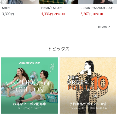
SHIPS
FREAK’S STORE
URBAN RESEARCH DOORS
3,300
4,336
3,267
円
円
21
%
OFF
円
46
%
OFF
more
navigate_next
トピックス