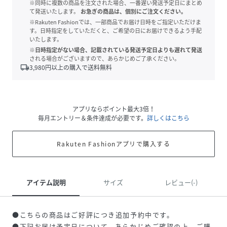
※同時に複数の商品を注文された場合、一番遅い発送予定日にまとめ
て発送いたします。
お急ぎの商品は、個別にご注文ください。
※Rakuten Fashionでは、一部商品でお届け日時をご指定いただけま
す。日時指定をしていただくと、ご希望の日にお届けできるよう手配
いたします。
※日時指定がない場合、記載されている発送予定日よりも遅れて発送
される場合がございますので、あらかじめご了承ください。
local_shipping
3,980
円以上の購入で送料無料
アプリならポイント最大3倍！
毎月エントリー＆条件達成が必要です。
詳しくはこちら
Rakuten Fashionアプリで購入する
アイテム説明
サイズ
レビュー(-)
●こちらの商品はご好評につき追加予約中です。
●下記お届け予定日について、あらかじめご確認の上、ご購