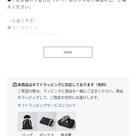
入ください。
〈お届け予定〉
●オフホワイト
8/6～注文⇒9月中旬お届け
more
【26SS】
〈デザインポイント〉
編立てのレース襟が目を惹く、夏にぴったりなフレンチスリ
redeem
本商品はギフトラッピングに対応しております（有料）
ーブのカットソー。
ご希望の際は、ラッピングと商品を一緒にご注文ください。商品
ポロシャツライクな前ボタンは、開け具合で抜け感を調整で
をラッピングして、ご指定の住所にお届けします。
き、シーンに合わせて着こなしの雰囲気を変えられます。
ギフトラッピングサービスについて
身幅に程良いゆとりを持たせたボックスシルエットで、身体
に張り付かず涼しく着られるのも嬉しいポイント。
カットソー生地でラフな印象ながら、レース襟でフェミニン
さをプラスしたバランスの良い着映えトップスです。
バッグ
ボックス
風呂敷