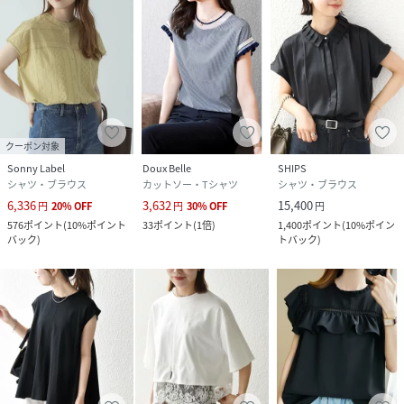
クーポン対象
Sonny Label
Doux Belle
SHIPS
シャツ・ブラウス
カットソー・Tシャツ
シャツ・ブラウス
6,336
3,632
15,400
円
20
%
OFF
円
30
%
OFF
円
576
ポイント
(
10%ポイント
33
ポイント
(
1倍
)
1,400
ポイント
(
10%ポイン
バック
)
トバック
)