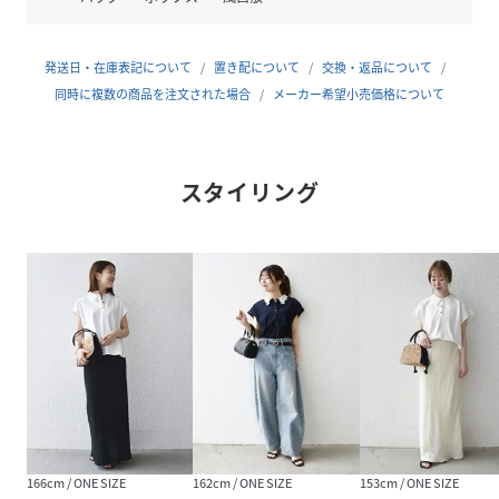
〈生地・素材のポイント〉
・家庭洗濯可能（洗濯機OK）
発送日・在庫表記について
置き配について
交換・返品について
高密度な綿100%の天竺カットソーを使用。
同時に複数の商品を注文された場合
メーカー希望小売価格について
張り感と程よい厚みで透け感が気になりにくい素材です。
〈コーディネート・その他〉
スタイリング
Tシャツとブラウスの中間のような感覚で着られるので、タ
イトスカートやスラックスなど綺麗めアイテムとも好相性◎
ボタンを全部閉めてきちんと感を出すと、夏場のオフィスカ
ジュアルスタイルにもぴったり。
長すぎないちょうど良い着丈とサイドスリットで、アウトで
もバランス良く決まります。
-------------------------------------
生地の厚み：中間
伸縮性：有
透け感：無（オフホワイトやや有）
光沢感：無
166cm / ONE SIZE
162cm / ONE SIZE
153cm / ONE SIZE
水洗い：洗濯機可