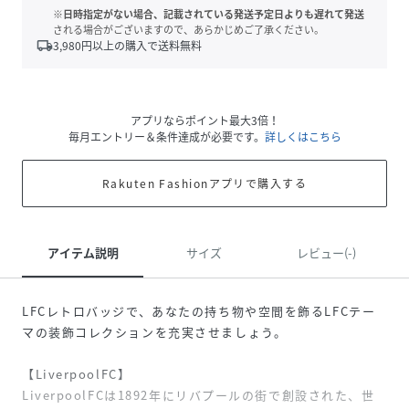
※日時指定がない場合、記載されている発送予定日よりも遅れて発送
される場合がございますので、あらかじめご了承ください。
local_shipping
3,980
円以上の購入で送料無料
アプリならポイント最大3倍！
毎月エントリー＆条件達成が必要です。
詳しくはこちら
Rakuten Fashionアプリで購入する
アイテム説明
サイズ
レビュー(-)
LFCレトロバッジで、あなたの持ち物や空間を飾るLFCテー
マの装飾コレクションを充実させましょう。
【LiverpoolFC】
LiverpoolFCは1892年にリバプールの街で創設された、世