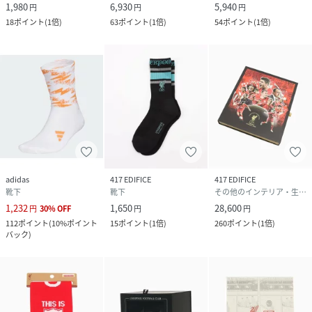
1,980
6,930
5,940
円
円
円
18
ポイント
(
1倍
)
63
ポイント
(
1倍
)
54
ポイント
(
1倍
)
adidas
417 EDIFICE
417 EDIFICE
靴下
靴下
その他のインテリア・生活雑貨
1,232
1,650
28,600
円
30
%
OFF
円
円
112
ポイント
(
10%ポイント
15
ポイント
(
1倍
)
260
ポイント
(
1倍
)
バック
)