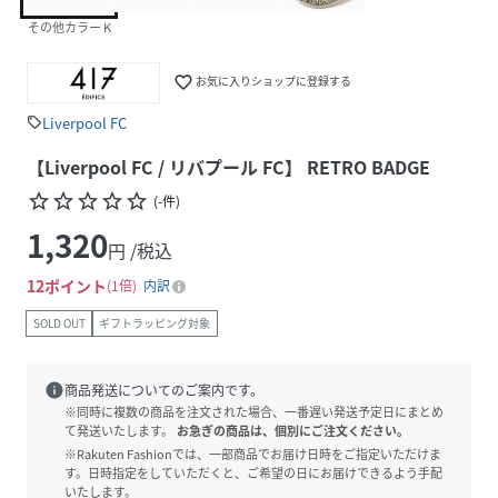
その他カラー K
favorite_border
お気に入りショップに登録する
Liverpool FC
sell
【Liverpool FC / リバプール FC】 RETRO BADGE
star_border
star_border
star_border
star_border
star_border
(
-
件
)
1,320
円 /税込
12
ポイント
1倍
内訳
SOLD OUT
ギフトラッピング対象
info
商品発送についてのご案内です。
※同時に複数の商品を注文された場合、一番遅い発送予定日にまとめ
て発送いたします。
お急ぎの商品は、個別にご注文ください。
※Rakuten Fashionでは、一部商品でお届け日時をご指定いただけま
す。日時指定をしていただくと、ご希望の日にお届けできるよう手配
いたします。