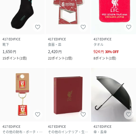
417 EDIFICE
417 EDIFICE
417 EDIFICE
靴下
食器・皿
タオル
1,650
2,420
924
円
円
円
30
%
OFF
15
ポイント
(
1倍
)
22
ポイント
(
1倍
)
8
ポイント
(
1倍
)
417 EDIFICE
417 EDIFICE
417 EDIFICE
その他の財布・ポーチ・ケース
その他のインテリア・生活雑貨
傘・長傘