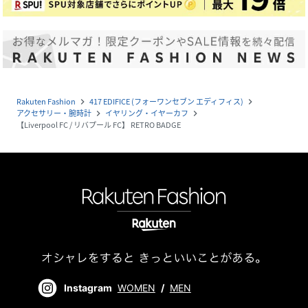
Rakuten Fashion
417 EDIFICE (フォーワンセブン エディフィス)
navigate_next
navigate_next
アクセサリー・腕時計
イヤリング・イヤーカフ
navigate_next
navigate_next
【Liverpool FC / リバプール FC】 RETRO BADGE
Instagram
WOMEN
/
MEN