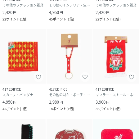
その他のファッション雑貨
その他のインテリア・生活雑貨
その他のファッション雑貨
2,420
4,950
2,420
円
円
円
22
ポイント
(
1倍
)
45
ポイント
(
1倍
)
22
ポイント
(
1倍
)
417 EDIFICE
417 EDIFICE
417 EDIFICE
スカーフ・バンダナ
その他の財布・ポーチ・ケース
マフラー・ストール・ネックウォーマー
4,950
1,980
3,960
円
円
円
45
ポイント
(
1倍
)
18
ポイント
(
1倍
)
36
ポイント
(
1倍
)