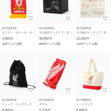
417 EDIFICE
417 EDIFICE
417 EDIFICE
マフラー・ストール・ネックウォーマー
その他のインテリア・生活雑貨
その他のインテリア・生活雑貨
3,960
98,450
12,100
円
円
円
36
ポイント
(
1倍
)
895
ポイント
(
1倍
)
110
ポイント
(
1倍
)
417 EDIFICE
417 EDIFICE
417 EDIFICE
リュック・バックパック
タオル
トートバッグ
4,400
5,720
6,600
円
円
円