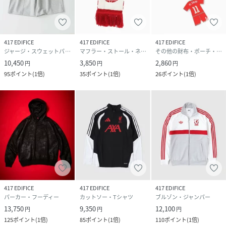
417 EDIFICE
417 EDIFICE
417 EDIFICE
ジャージ・スウェットパンツ
マフラー・ストール・ネックウォーマー
その他の財布・ポーチ・ケース
10,450
3,850
2,860
円
円
円
95
ポイント
(
1倍
)
35
ポイント
(
1倍
)
26
ポイント
(
1倍
)
417 EDIFICE
417 EDIFICE
417 EDIFICE
パーカー・フーディー
カットソー・Tシャツ
ブルゾン・ジャンパー
13,750
9,350
12,100
円
円
円
125
ポイント
(
1倍
)
85
ポイント
(
1倍
)
110
ポイント
(
1倍
)