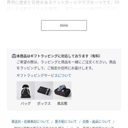
界的に歴史と伝統のあるフットボールクラブの一つです。60
以上の主要タイトルを獲得し、グローバルに熱狂的なファン
を持つ”LFC”は、近年フットボールの枠を超え、欧州・米
国・アジアを中心にファッションの分野でも存在感を高めて
more
います。
性別タイプ
ユニセックス
redeem
本商品はギフトラッピングに対応しております（有料）
原産国
中国
ご希望の際は、ラッピングと商品を一緒にご注文ください。商品
をラッピングして、ご指定の住所にお届けします。
サイズ
フリー
ギフトラッピングサービスについて
品番
RX9726_26090362000220
(
26090362000220-999-999 RX9726
)
バッグ
ボックス
風呂敷
発送日・在庫表記について
置き配について
交換・返品について