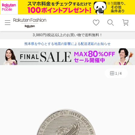
menu
home
search
favorite_border
shopping_cart
lock_outline
メニュー
トップ
検索
お気に入り
カート
ログイン
3,980円(税込)以上のお買い物で送料無料！
熊本県を中心とする地震の影響による配送遅延のお知らせ
1
/
4