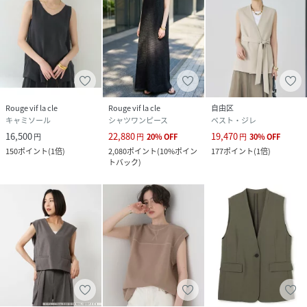
Rouge vif la cle
Rouge vif la cle
自由区
キャミソール
シャツワンピース
ベスト・ジレ
16,500
22,880
19,470
円
円
20
%
OFF
円
30
%
OFF
150
ポイント
(
1倍
)
2,080
ポイント
(
10%ポイン
177
ポイント
(
1倍
)
トバック
)