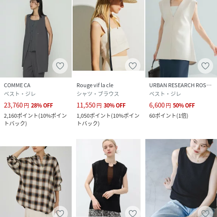
COMME CA
Rouge vif la cle
URBAN RESEARCH ROSSO
ベスト・ジレ
シャツ・ブラウス
ベスト・ジレ
23,760
11,550
6,600
円
28
%
OFF
円
30
%
OFF
円
50
%
OFF
2,160
ポイント
(
10%ポイン
1,050
ポイント
(
10%ポイン
60
ポイント
(
1倍
)
トバック
)
トバック
)