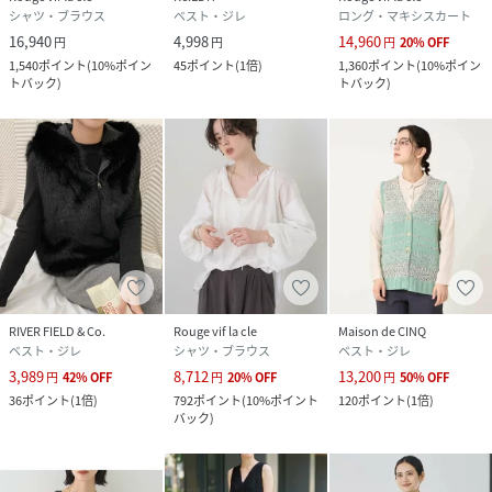
シャツ・ブラウス
ベスト・ジレ
ロング・マキシスカート
サイズ
F
16,940
4,998
14,960
円
円
円
20
%
OFF
1,540
ポイント
(
10%ポイン
45
ポイント
(
1倍
)
1,360
ポイント
(
10%ポイン
クリーニング
手洗い可
トバック
)
トバック
)
品番
RX9472_31520010017
(
31520010017-83-3B RX9472
)
RIVER FIELD & Co.
Rouge vif la cle
Maison de CINQ
ベスト・ジレ
シャツ・ブラウス
ベスト・ジレ
3,989
8,712
13,200
円
42
%
OFF
円
20
%
OFF
円
50
%
OFF
36
ポイント
(
1倍
)
792
ポイント
(
10%ポイント
120
ポイント
(
1倍
)
バック
)