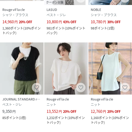
クーポン対象
Rouge vif la cle
LASUD
NOBLE
シャツ・ブラウス
ベスト・ジレ
シャツ・ブラウス
14,960
10,800
10,780
円
20
%
OFF
円
43
%
OFF
円
30
%
OFF
1,360
ポイント
(
10%ポイン
981
ポイント
(
10%ポイント
98
ポイント
(
1倍
)
トバック
)
バック
)
JOURNAL STANDARD relume
Rouge vif la cle
Rouge vif la cle
ベスト・ジレ
ニット
ニット
9,350
13,552
12,760
円
円
20
%
OFF
円
20
%
OFF
85
ポイント
(
1倍
)
1,232
ポイント
(
10%ポイン
1,160
ポイント
(
10%ポイン
トバック
)
トバック
)