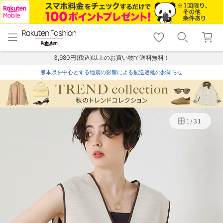
menu
home
search
favorite_border
shopping_cart
lock_outline
メニュー
トップ
検索
お気に入り
カート
ログイン
3,980円(税込)以上のお買い物で送料無料！
熊本県を中心とする地震の影響による配送遅延のお知らせ
1
/
31