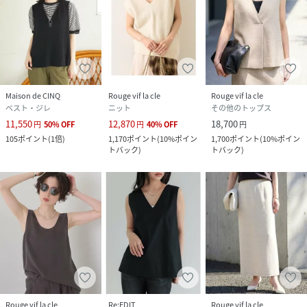
実際の商品と仕様、加工が若干異なる場合があります。
※サイズ表記はあくまで目安となります。
※その他の予約商品、通常商品との同時決済はできません。
※入荷状況により、お届け予定が前後する場合があります。
※お客様への発送が店頭販売より遅れる場合もあります。
※追加生産商品は、一部の店舗、通販で販売中の場合がござ
Maison de CINQ
Rouge vif la cle
Rouge vif la cle
います。予めご了承下さい。
ベスト・ジレ
ニット
その他のトップス
※商品を使用前に、タグ等に記載されている「取り扱い上の
11,550
12,870
18,700
円
50
%
OFF
円
40
%
OFF
円
注意書き」
105
ポイント
(
1倍
)
1,170
ポイント
(
10%ポイン
1,700
ポイント
(
10%ポイン
「洗濯表示」を必ずご確認ください。
トバック
)
トバック
)
※商品に不良が無い場合、包装紙および箱の彼損がございま
しても発送いたします。
あらかじめご了承ください。
性別タイプ
レディース
原産国
ベトナム
素材
ポリエステル100%
Rouge vif la cle
Re:EDIT
Rouge vif la cle