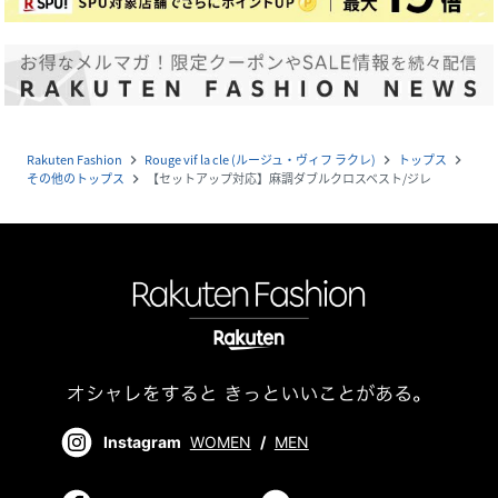
Rakuten Fashion
Rouge vif la cle (ルージュ・ヴィフ ラクレ)
トップス
navigate_next
navigate_next
navigate_next
その他のトップス
【セットアップ対応】麻調ダブルクロスベスト/ジレ
navigate_next
Instagram
WOMEN
/
MEN