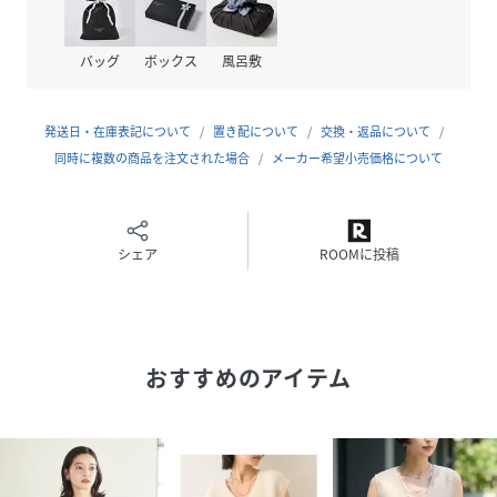
検索キーワード:ベスト/Vネックベスト/配色パイピング/麻調
バッグ
ボックス
風呂敷
素材/ポリエステルベスト/レイヤード/セットアップ/アイボ
リーベスト/ブラックベスト/きれいめカジュアル/セレクトシ
ョップ
発送日・在庫表記について
置き配について
交換・返品について
同時に複数の商品を注文された場合
メーカー希望小売価格について
SNSハッシュタグ:#ベスト#Vネックベスト#配色パイピング#
麻調素材#ポリエステル#レイヤード#セットアップ#アイボリ
ー#ブラック#きれいめカジュアル#大人カジュアル#カジュア
ルコーデ#デイリーコーデ#春コーデ#夏コーデ
シェア
ROOMに投稿
【注意事項】
おすすめのアイテム
※商品画像は、光の当たり具合やパソコンなどの閲覧環境に
より、
実際の色味と異なって見える場合がございます。あらかじめ
ご了承ください。
※画像の商品はサンプルです。