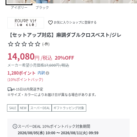
アイボリー
ブラック
favorite_border
お気に入りショップに登録する
【セットアップ対応】麻調ダブルクロスベスト/ジレ
star_border
star_border
star_border
star_border
star_border
(
-
件
)
14,080
円 /税込
20
%OFF
メーカー希望小売価格
17,600
円 /税込
1,280
ポイント
内訳
10%ポイントバック
local_shipping
4-15日以内発送予定
※サイズ・カラーによりお届け日が異なる場合があります。
SALE
NEW
スーパーDEAL
ギフトラッピング対象
schedule
スーパーDEAL
10
%ポイントバック対象期間
2026/08/05(水) 10:00
〜
2026/08/11(火) 09:59