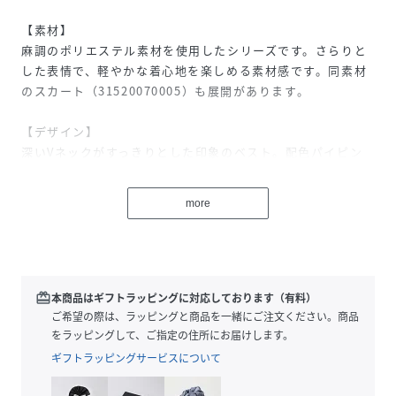
【素材】
麻調のポリエステル素材を使用したシリーズです。さらりと
した表情で、軽やかな着心地を楽しめる素材感です。同素材
のスカート（31520070005）も展開があります。
【デザイン】
深いVネックがすっきりとした印象のベスト。配色パイピン
グを効かせたデザインで、フロントのラインがさりげないア
クセントになっています。アイボリーとブラックの2色展開
more
で、レイヤードしやすいシンプルな構成です。ポケット付き
なのもうれしいポイント。
【コーディネート】
タンクトップやシンプルなカットソーに重ねるだけで、こな
redeem
本商品はギフトラッピングに対応しております（有料）
れたスタイリングに仕上がります。同素材のスカートとセッ
ご希望の際は、ラッピングと商品を一緒にご注文ください。商品
トで着こなせば、まとまりのある着映えコーデに。パイピン
をラッピングして、ご指定の住所にお届けします。
グと同素材のタンク（31520320006）とセットで合わせるの
ギフトラッピングサービスについて
もおすすめ。デニムやスラックスとも合わせやすく、幅広い
シーンに活躍します。