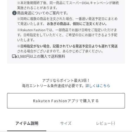
※本対象期間終了後、同一商品にてスーパーDEALキャンペーンが継続
実施されることがあります。
info
商品発送についてのご案内です。
※同時に複数の商品を注文された場合、一番遅い発送予定日にまとめ
て発送いたします。
お急ぎの商品は、個別にご注文ください。
※Rakuten Fashionでは、一部商品でお届け日時をご指定いただけま
す。日時指定をしていただくと、ご希望の日にお届けできるよう手配
いたします。
※日時指定がない場合、記載されている発送予定日よりも遅れて発送
される場合がございますので、あらかじめご了承ください。
local_shipping
3,980
円以上の購入で送料無料
アプリならポイント最大3倍！
毎月エントリー＆条件達成が必要です。
詳しくはこちら
Rakuten Fashionアプリで購入する
アイテム説明
サイズ
レビュー(-)