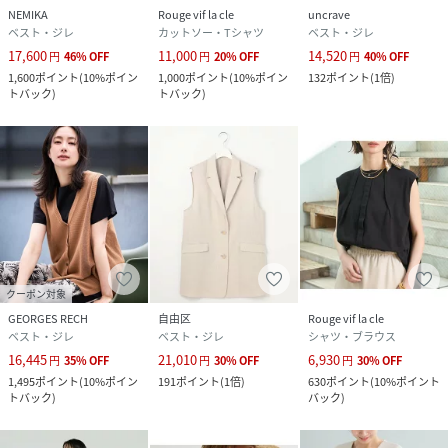
NEMIKA
Rouge vif la cle
uncrave
ベスト・ジレ
カットソー・Tシャツ
ベスト・ジレ
17,600
11,000
14,520
円
46
%
OFF
円
20
%
OFF
円
40
%
OFF
1,600
ポイント
(
10%ポイン
1,000
ポイント
(
10%ポイン
132
ポイント
(
1倍
)
トバック
)
トバック
)
クーポン対象
GEORGES RECH
自由区
Rouge vif la cle
ベスト・ジレ
ベスト・ジレ
シャツ・ブラウス
16,445
21,010
6,930
円
35
%
OFF
円
30
%
OFF
円
30
%
OFF
1,495
ポイント
(
10%ポイン
191
ポイント
(
1倍
)
630
ポイント
(
10%ポイント
トバック
)
バック
)