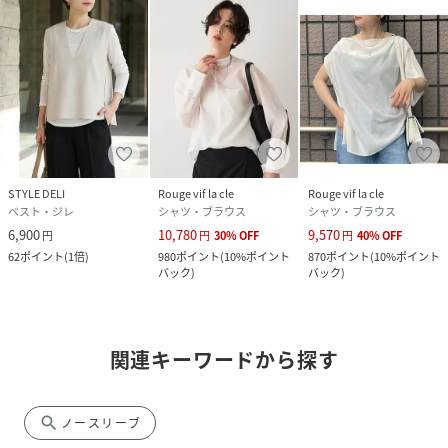
STYLE DELI
Rouge vif la cle
Rouge vif la cle
ベスト・ジレ
シャツ・ブラウス
シャツ・ブラウス
6,900
10,780
9,570
円
円
30
%
OFF
円
40
%
OFF
62
ポイント
(
1倍
)
980
ポイント
(
10%ポイント
870
ポイント
(
10%ポイント
バック
)
バック
)
関連キーワードから探す
search
ノースリーブ