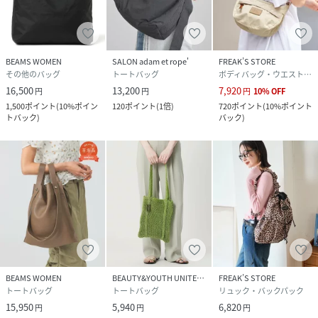
BEAMS WOMEN
SALON adam et rope'
FREAK’S STORE
その他のバッグ
トートバッグ
ボディバッグ・ウエストポーチ
16,500
13,200
7,920
円
円
円
10
%
OFF
1,500
ポイント
(
10%ポイン
120
ポイント
(
1倍
)
720
ポイント
(
10%ポイント
トバック
)
バック
)
BEAMS WOMEN
BEAUTY&YOUTH UNITED ARROWS
FREAK’S STORE
トートバッグ
トートバッグ
リュック・バックパック
15,950
5,940
6,820
円
円
円