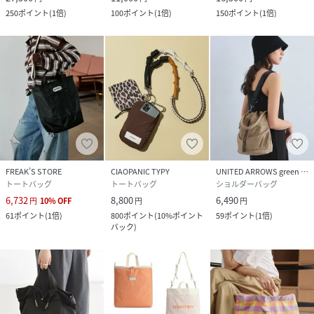
250
ポイント
(
1倍
)
100
ポイント
(
1倍
)
150
ポイント
(
1倍
)
FREAK’S STORE
CIAOPANIC TYPY
UNITED ARROWS green label relaxing
トートバッグ
トートバッグ
ショルダーバッグ
6,732
8,800
6,490
円
10
%
OFF
円
円
61
ポイント
(
1倍
)
800
ポイント
(
10%ポイント
59
ポイント
(
1倍
)
バック
)