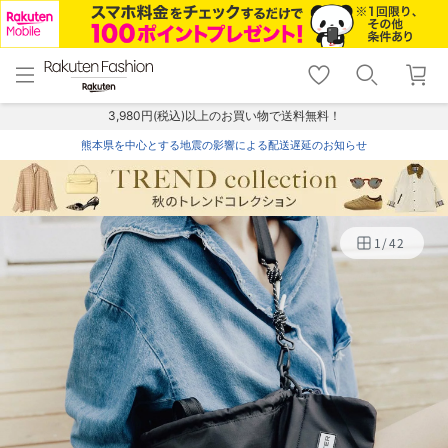
menu
home
search
favorite_border
shopping_cart
lock_outline
メニュー
トップ
検索
お気に入り
カート
ログイン
3,980円(税込)以上のお買い物で送料無料！
熊本県を中心とする地震の影響による配送遅延のお知らせ
1
/
42