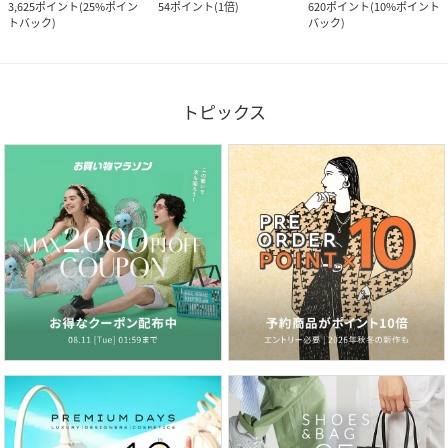
3,625
ポイント
(
25%ポイン
54
ポイント
(
1倍
)
620
ポイント
(
10%ポイント
トバック
)
バック
)
トピックス