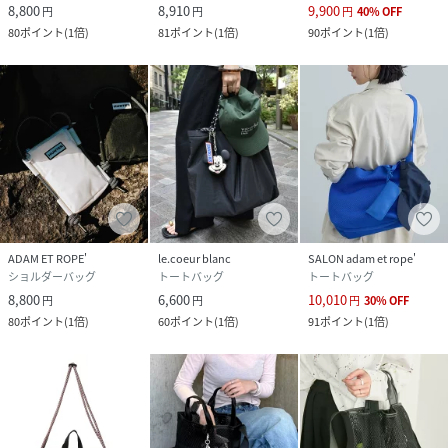
■メーカーサイズ表記(JUNサイズ表記)
8,800
8,910
9,900
円
円
円
40
%
OFF
F(F)
80
ポイント
(
1倍
)
81
ポイント
(
1倍
)
90
ポイント
(
1倍
)
※撮影時の光、お使いのモニター環境によって色の見え方が
違う場合がございます。
性別タイプ
レディース
原産国
ブラック（01）：ベトナム
素材
ブラック（01）：本体：100% リサイクルナイ
ロン ライニング：100% リサイクルナイロン
ADAM ET ROPE'
le.coeur blanc
SALON adam et rope'
ショルダーバッグ
トートバッグ
トートバッグ
8,800
6,600
10,010
円
円
円
30
%
OFF
サイズ
F
80
ポイント
(
1倍
)
60
ポイント
(
1倍
)
91
ポイント
(
1倍
)
品番
RX9469_EUX36180
(
EUX36180-01-099 RX9469
)