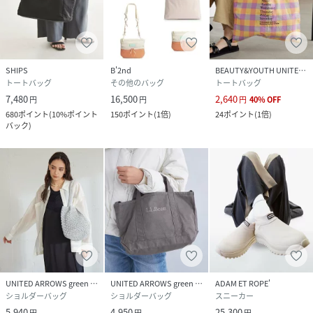
SHIPS
B'2nd
BEAUTY&YOUTH UNITED ARROWS
トートバッグ
その他のバッグ
トートバッグ
7,480
16,500
2,640
円
円
円
40
%
OFF
680
ポイント
(
10%ポイント
150
ポイント
(
1倍
)
24
ポイント
(
1倍
)
バック
)
UNITED ARROWS green label relaxing
UNITED ARROWS green label relaxing
ADAM ET ROPE'
ショルダーバッグ
ショルダーバッグ
スニーカー
5,940
4,950
25,300
円
円
円