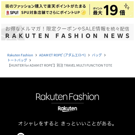
Rakuten Fashion
ADAM ET ROPE' (アダムエロペ)
バッグ
navigate_next
navigate_next
navigate_next
トートバッグ
navigate_next
【HUNTER for ADAM ET ROPE'】別注 TRAVEL MULTI FUNCTION TOTE