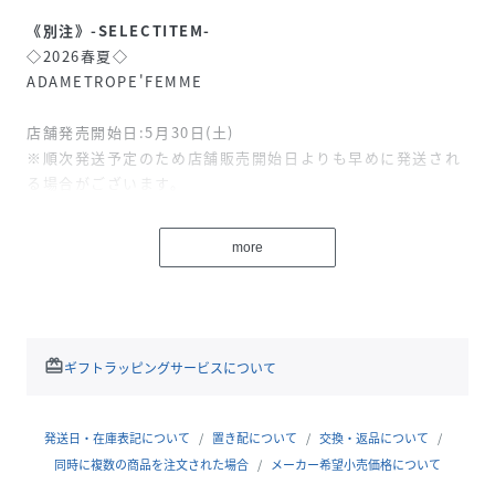
《別注》-SELECTITEM-
◇2026春夏◇
ADAMETROPE'FEMME
店舗発売開始日:5月30日(土)
※順次発送予定のため店舗販売開始日よりも早めに発送され
る場合がございます。
【Buyer’scomment】
more
毎日のお出掛けから旅行まで、どんなシーンにも活躍するリ
バーシブル仕様のトラベルバッグを別注。
シーンに合わせてスタイルを変えられる多機能バッグで、軽
量で丈夫な撥水リップストップナイロンと新しいナイロン素
材撥水クリンクルナイロンを使用しています。
redeem
ギフトラッピングサービスについて
付属のポーチが取り付けられているので、バッグ本体をポー
チに入れ込みパッカブルにすることが可能。
取り外してポーチ単体として使用したり、付属のストラップ
発送日・在庫表記について
置き配について
交換・返品について
を付けてクロスボディとしての使用も可能です。
同時に複数の商品を注文された場合
メーカー希望小売価格について
「HUNTER」のアイコンともいえる赤フレームのロゴを、ブ