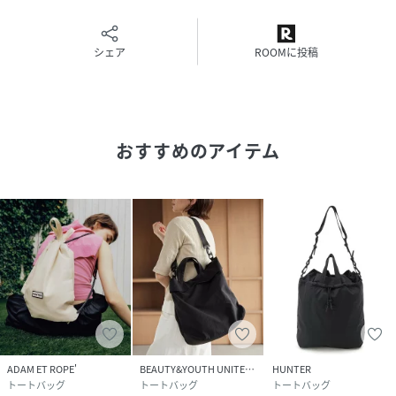
ラックフレームに変更したADAMETROPE'別注モデル。
シェア
ROOMに投稿
［HUNTER/ハンター］
1856年にアメリカの起業家ヘンリー・リー・ノリスによって
スコットランドで設立されたハンターは、象徴的なオリジナ
ルブーツで有名な英国ブランドです。
世界的に有名であるウェリントンのブーツは、28個におよぶ
おすすめのアイテム
パーツを用いて今日でも手作業で作られ、職人の手によって
丁寧に1956年と同じ靴型で仕上げられています。
ハンターは革新的な由緒ある英国伝統ブランドで、160年以
上の歴史の中でフットウェアの可能性を広げ、天候から足元
を保護し、すべての地形にフィットするアウターウェア・バ
ッグ・アクセサリーを提供し続け、今日まで受け継がれてい
ます。
---------------
■メーカーカラー表記(JUN表記)
BLACK(ブラック)
ADAM ET ROPE'
BEAUTY&YOUTH UNITED ARROWS
HUNTER
---------------
トートバッグ
トートバッグ
トートバッグ