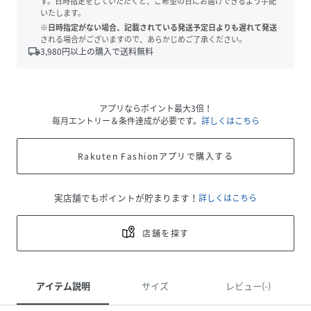
す。日時指定をしていただくと、ご希望の日にお届けできるよう手配
いたします。
※日時指定がない場合、記載されている発送予定日よりも遅れて発送
される場合がございますので、あらかじめご了承ください。
local_shipping
3,980
円以上の購入で送料無料
アプリならポイント最大3倍！
毎月エントリー＆条件達成が必要です。
詳しくはこちら
Rakuten Fashionアプリで購入する
実店舗でもポイントが貯まります！
詳しくはこちら
店舗を探す
アイテム説明
サイズ
レビュー(-)