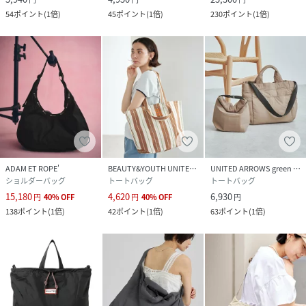
54
ポイント
(
1倍
)
45
ポイント
(
1倍
)
230
ポイント
(
1倍
)
ADAM ET ROPE'
BEAUTY&YOUTH UNITED ARROWS
UNITED ARROWS green label relaxing
ショルダーバッグ
トートバッグ
トートバッグ
15,180
4,620
6,930
円
40
%
OFF
円
40
%
OFF
円
138
ポイント
(
1倍
)
42
ポイント
(
1倍
)
63
ポイント
(
1倍
)