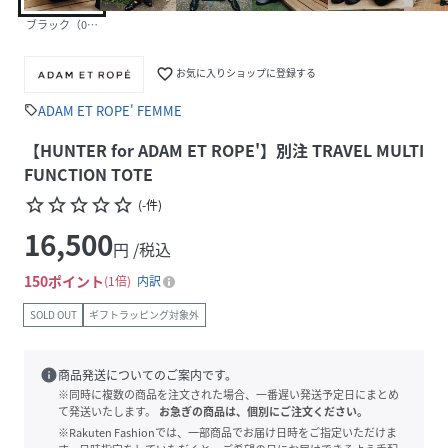
ブラック（01）
favorite_border
お気に入りショップに登録する
ADAM ET ROPE' FEMME
sell
【HUNTER for ADAM ET ROPE'】別注 TRAVEL MULTI
FUNCTION TOTE
star_border
star_border
star_border
star_border
star_border
(
-
件
)
16,500
円 /税込
150
ポイント
1倍
内訳
SOLD OUT
ギフトラッピング対象外
info
商品発送についてのご案内です。
※同時に複数の商品を注文された場合、一番遅い発送予定日にまとめ
て発送いたします。
お急ぎの商品は、個別にご注文ください。
※Rakuten Fashionでは、一部商品でお届け日時をご指定いただけま