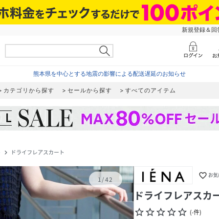
新規登録＆回答
熊本県を中心とする地震の影響による配送遅延のお知らせ
カテゴリから探す
セールから探す
すべてのアイテム
ト
ドライフレアスカート
navigate_next
favorite_border
お気
1
/
42
ドライフレアスカ
star_border
star_border
star_border
star_border
star_border
(
-
件
)