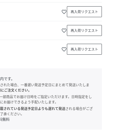
favorite_border
再入荷リクエスト
favorite_border
再入荷リクエスト
favorite_border
再入荷リクエスト
内です。
された場合、一番遅い発送予定日にまとめて発送いたしま
別にご注文ください。
onでは、一部商品でお届け日時をご指定いただけます。日時指定をし
にお届けできるよう手配いたします。
載されている発送予定日よりも遅れて発送
される場合がござ
了承ください。
料無料