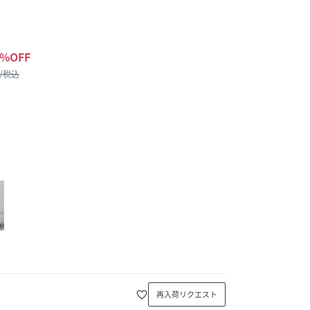
%OFF
 /税込
favorite_border
再入荷リクエスト