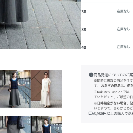
36
在庫なし
38
在庫なし
40
在庫なし
info
商品発送についてのご案
※同時に複数の商品を注文
す。
お急ぎの商品は、個
※Rakuten Fashi
ていただくと、ご希望の日
※日時指定がない場合、記
いますので、あらかじめご
local_shipping
3,980
円以上の購入で送