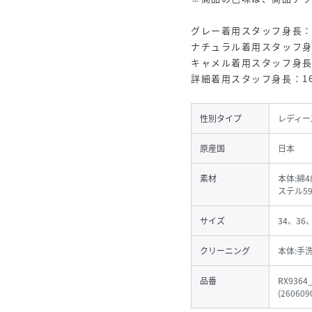
グレー着用スタッフ身長：1
ナチュラル着用スタッフ身長
キャメル着用スタッフ身長：
詳細着用スタッフ身長：16
性別タイプ
レディー
原産国
日本
素材
本体:綿
ステル5
サイズ
34、36
クリーニング
本体:手
品番
RX9364
(
260609