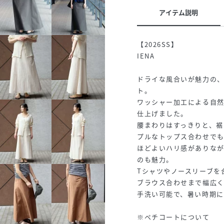
アイテム説明
【2026SS】
IENA
ドライな風合いが魅力の
ト。
ワッシャー加工による自
仕上げました。
腰まわりはすっきりと、裾
プルなトップス合わせで
ほどよいハリ感がありな
のも魅力。
Tシャツやノースリーブを
ブラウス合わせまで幅広
手洗い可能で、暑い時期に
※ペチコートについて