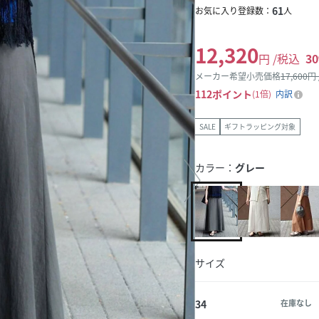
61
お気に入り登録数：
人
12,320
円 /税込
30
メーカー希望小売価格
17,600
円
112
ポイント
1倍
内訳
SALE
ギフトラッピング対象
カラー：
グレー
サイズ
34
在庫なし