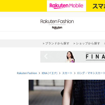
ブランドから探す
ショップから探す
navigate_before
Rakuten Fashion
IENA (イエナ)
スカート
ロング・マキシスカー
navigate_next
navigate_next
navigate_next