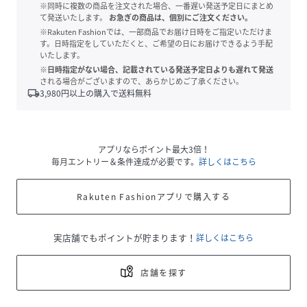
※同時に複数の商品を注文された場合、一番遅い発送予定日にまとめ
て発送いたします。
お急ぎの商品は、個別にご注文ください。
※Rakuten Fashionでは、一部商品でお届け日時をご指定いただけま
す。日時指定をしていただくと、ご希望の日にお届けできるよう手配
いたします。
※日時指定がない場合、記載されている発送予定日よりも遅れて発送
される場合がございますので、あらかじめご了承ください。
local_shipping
3,980
円以上の購入で送料無料
アプリならポイント最大3倍！
毎月エントリー＆条件達成が必要です。
詳しくはこちら
Rakuten Fashionアプリで購入する
実店舗でもポイントが貯まります！
詳しくはこちら
店舗を探す