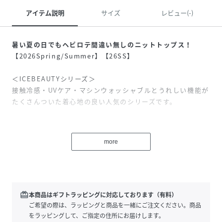
アイテム説明
サイズ
レビュー(-)
暑い夏の日でもヘビロテ間違い無しのニットトップス！
【2026Spring/Summer】【26SS】
＜ICEBEAUTYシリーズ＞
接触冷感・UVケア・マシンウォッシャブルとうれしい機能が
たくさんついた着心地の良い人気のシリーズです。
＜POINT＞
・気になる二の腕ラインも華奢見えするスリーブ丈
more
・オンオフ使えて着回しがしやすい夏の定番トップス
【デザイン・シルエット】
毎シーズン、VISで人気の定番フレンチスリーブニット！
今シーズンではセンターバック裾にスリットを入れて、裾を
redeem
本商品はギフトラッピングに対応しております（有料）
ボトムアウトした時のアクセントにもなり、女らしいスタイ
ご希望の際は、ラッピングと商品を一緒にご注文ください。商品
リングが楽しめます。キレイ目に編み上げた総針が、肌につ
をラッピングして、ご指定の住所にお届けします。