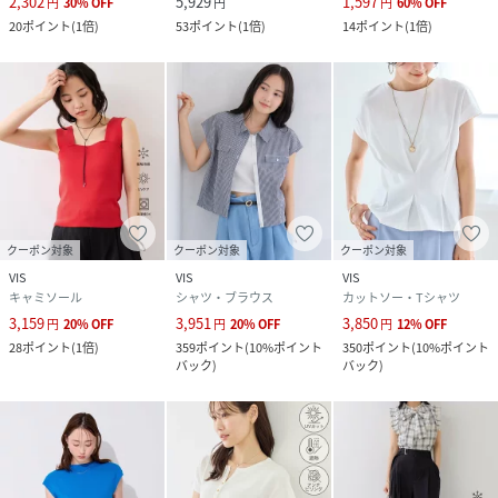
2,302
5,929
1,597
円
30
%
OFF
円
円
60
%
OFF
20
ポイント
(
1倍
)
53
ポイント
(
1倍
)
14
ポイント
(
1倍
)
クーポン対象
クーポン対象
クーポン対象
VIS
VIS
VIS
キャミソール
シャツ・ブラウス
カットソー・Tシャツ
3,159
3,951
3,850
円
20
%
OFF
円
20
%
OFF
円
12
%
OFF
28
ポイント
(
1倍
)
359
ポイント
(
10%ポイント
350
ポイント
(
10%ポイント
バック
)
バック
)