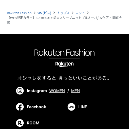
Rakuten Fashion
VIS (ビス)
トップス
ニット
navigate_next
navigate_next
navigate_next
navigate_next
【WEB限定カラー】ICE BEAUTY 美人スリーブニットプルオーバ/UVケア・接触冷
感
Instagram
WOMEN
/
MEN
Facebook
LINE
ROOM