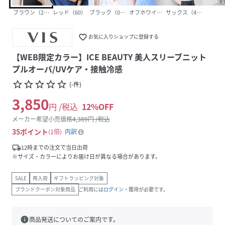
ブラウン（22）
レッド（60）
ブラック（01）
オフホワイト（15）
サックス（48）
favorite_border
お気に入りショップに登録する
【WEB限定カラー】ICE BEAUTY 美人スリーブニット
プルオーバ/UVケア・接触冷感
star_border
star_border
star_border
star_border
star_border
(
-
件
)
3,850
円 /税込
12
%OFF
メーカー希望小売価格
4,389
円 /税込
35
ポイント
1倍
内訳
local_shipping
12時までの注文で当日出荷
※サイズ・カラーによりお届け日が異なる場合があります。
SALE
再入荷
ギフトラッピング対象
ブランドクーポン対象商品
ご利用には
ログイン
・獲得が必要です。
info
商品発送についてのご案内です。