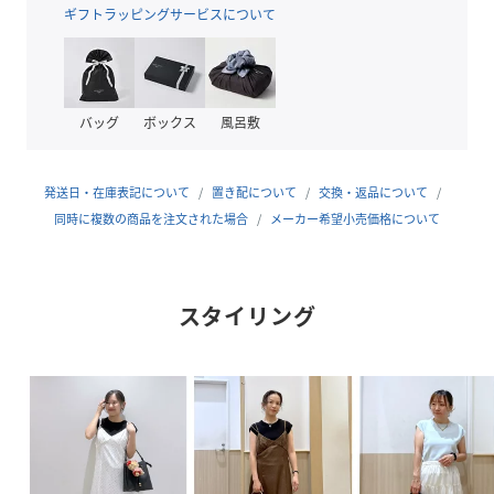
かず離れずの程良いフィット感があるのもポイント。
ギフトラッピングサービスについて
【素材】
サラリとした風合いの程良い薄手素材。
UVケア、接触冷感の機能付き。洗濯機洗い可能。
バッグ
ボックス
風呂敷
【カラー】
コーディネートがしやすいブラック、オフホワイト、コーデ
発送日・在庫表記について
置き配について
交換・返品について
のポイントにもなるブラウン系（ナッツブラウン）、ニュア
同時に複数の商品を注文された場合
メーカー希望小売価格について
ンスサックス、レッドの5色展開です。
※レッドはEC限定カラー。
スタイリング
【おすすめのスタイリング】
パンツ・スカートのどちらとも相性が良く通勤にも◎ボトム
アウトにしてバックセンター裾のスリットを見せての着用が
おすすめ！
ハイウエストのボトムにはインにしてもGOOD！
-----------------------------
裏地：なし
光沢感：なし