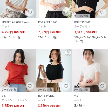
クーポン対象
UNITED ARROWS green label relaxing
RIVER FIELD & Co.
ROPE' PICNIC
ニット
ニット
カーディガン
4,752
2,989
3,842
円
40
%
OFF
円
25
%
OFF
円
30
%
OFF
43
ポイント
(
1倍
)
27
ポイント
(
1倍
)
349
ポイント
(
10%ポイント
バック
)
クーポン対象
クーポン対象
クーポン対象
VIS
ROPE' PICNIC
VIS
カットソー・Tシャツ
ニット
ニット
3,850
3,149
5,489
円
12
%
OFF
円
30
%
OFF
円