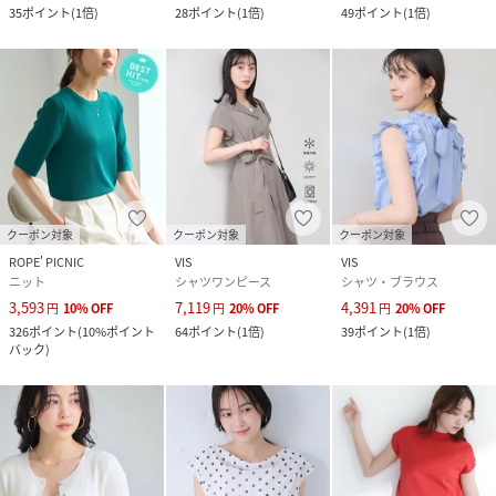
35
ポイント
(
1倍
)
28
ポイント
(
1倍
)
49
ポイント
(
1倍
)
クーポン対象
クーポン対象
クーポン対象
ROPE' PICNIC
VIS
VIS
ニット
シャツワンピース
シャツ・ブラウス
3,593
7,119
4,391
円
10
%
OFF
円
20
%
OFF
円
20
%
OFF
326
ポイント
(
10%ポイント
64
ポイント
(
1倍
)
39
ポイント
(
1倍
)
バック
)