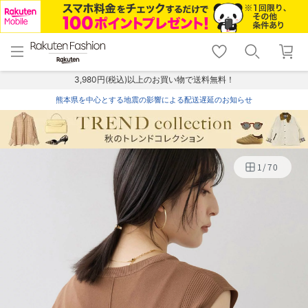
menu
home
search
favorite_border
shopping_cart
lock_outline
メニュー
トップ
検索
お気に入り
カート
ログイン
3,980円(税込)以上のお買い物で送料無料！
熊本県を中心とする地震の影響による配送遅延のお知らせ
1
/
70