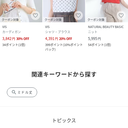
クーポン対象
クーポン対象
クーポン対象
VIS
VIS
NATURAL BEAUTY BASIC
カーディガン
シャツ・ブラウス
ニット
3,842
4,391
5,995
円
30
%
OFF
円
20
%
OFF
円
34
ポイント
(
1倍
)
399
ポイント
(
10%ポイント
54
ポイント
(
1倍
)
バック
)
関連キーワードから探す
search
ミドル丈
トピックス