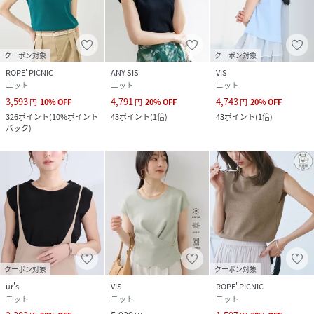
（60）：中国
素材
ブラック（01）：レーヨン 66% ナイロン 34%
｜ホワイト（10）：レーヨン 66% ナイロン
クーポン対象
クーポン対象
34%｜オフホワイト（15）：レーヨン 66% ナイ
ロン 34%｜ブラウン（22）：レーヨン 66% ナ
ROPE' PICNIC
ANY SIS
VIS
イロン 34%｜サックス（48）：レーヨン 66%
ニット
ニット
ニット
ナイロン 34%｜レッド（60）：レーヨン 66%
3,593
4,791
4,743
円
10
%
OFF
円
20
%
OFF
円
20
%
OFF
ナイロン 34%
326
ポイント
(
10%ポイント
43
ポイント
(
1倍
)
43
ポイント
(
1倍
)
バック
)
サイズ
F
クリーニング
ブラック（01）：
ホワイト（10）：
オフホワイト（15）：
ブラウン（22）：
サックス（48）：
レッド（60）：
品番
RX9338_BVM36150
クーポン対象
クーポン対象
(
BVM36150-60-099 RX9338
)
ur's
VIS
ROPE' PICNIC
ニット
ニット
ニット