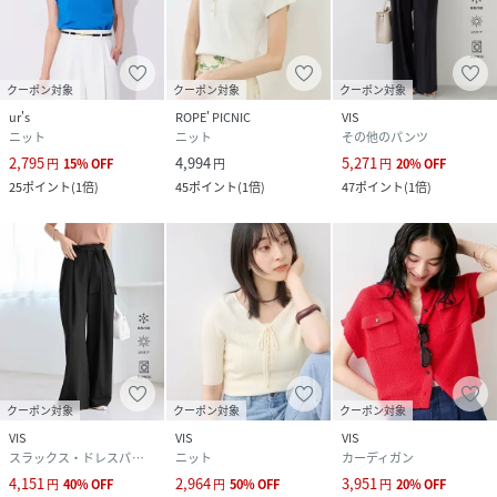
クーポン対象
クーポン対象
クーポン対象
ur's
ROPE' PICNIC
VIS
ニット
ニット
その他のパンツ
2,795
4,994
5,271
円
15
%
OFF
円
円
20
%
OFF
25
ポイント
(
1倍
)
45
ポイント
(
1倍
)
47
ポイント
(
1倍
)
クーポン対象
クーポン対象
クーポン対象
VIS
VIS
VIS
スラックス・ドレスパンツ
ニット
カーディガン
4,151
2,964
3,951
円
40
%
OFF
円
50
%
OFF
円
20
%
OFF