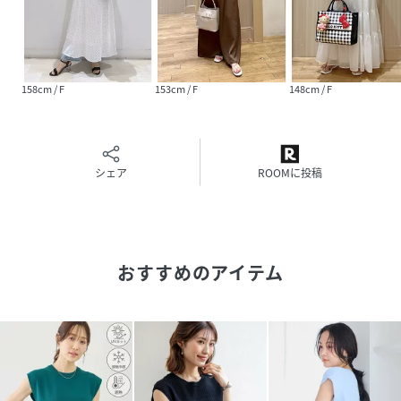
透け感：ややあり
伸縮性：あり
ボタン：なし
生地の厚さ：やや薄手
158cm / F
153cm / F
148cm / F
季節：春、夏、秋
-----------------------------
【モデル着用サイズ】
身長：161cm着用サイズ：F
シェア
ROOMに投稿
※画像の商品はサンプルです。実際の商品と仕様、加工、サ
イズが若干異なる場合がございます。
※画像によっては実際の色味と異なる場合があります。正し
い色味は生地アップ画像をご確認ください。
おすすめのアイテム
性別タイプ
レディース
原産国
ブラック（01）：中国｜ホワイト（10）：中国
製｜オフホワイト（15）：中国｜ブラウン
（22）：中国｜サックス（48）：中国｜レッド