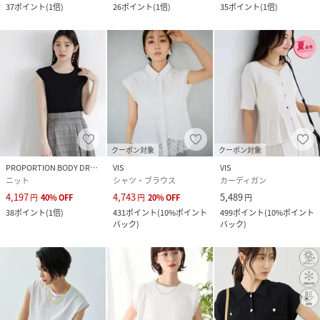
37
ポイント
(
1倍
)
26
ポイント
(
1倍
)
35
ポイント
(
1倍
)
クーポン対象
クーポン対象
PROPORTION BODY DRESSING
VIS
VIS
ニット
シャツ・ブラウス
カーディガン
4,197
4,743
5,489
円
40
%
OFF
円
20
%
OFF
円
38
ポイント
(
1倍
)
431
ポイント
(
10%ポイント
499
ポイント
(
10%ポイント
バック
)
バック
)