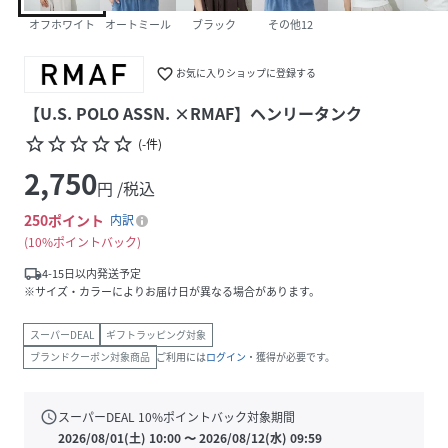
オフホワイト
オートミール
ブラック
その他12
favorite_border
お気に入りショップに登録する
【U.S. POLO ASSN. ×RMAF】ヘンリータンク
star_border
star_border
star_border
star_border
star_border
(
-
件
)
2,750
円 /税込
250
ポイント
内訳
10%ポイントバック
local_shipping
4-15日以内発送予定
※サイズ・カラーによりお届け日が異なる場合があります。
スーパーDEAL
ギフトラッピング対象
ブランドクーポン対象商品
ご利用には
ログイン
・獲得が必要です。
schedule
スーパーDEAL
10
%ポイントバック対象期間
2026/08/01(土) 10:00
〜
2026/08/12(水) 09:59