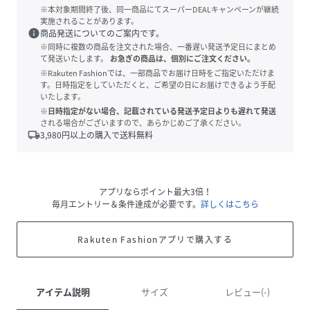
※本対象期間終了後、同一商品にてスーパーDEALキャンペーンが継続
実施されることがあります。
info
商品発送についてのご案内です。
※同時に複数の商品を注文された場合、一番遅い発送予定日にまとめ
て発送いたします。
お急ぎの商品は、個別にご注文ください。
※Rakuten Fashionでは、一部商品でお届け日時をご指定いただけま
す。日時指定をしていただくと、ご希望の日にお届けできるよう手配
いたします。
※日時指定がない場合、記載されている発送予定日よりも遅れて発送
される場合がございますので、あらかじめご了承ください。
local_shipping
3,980
円以上の購入で送料無料
アプリならポイント最大3倍！
毎月エントリー＆条件達成が必要です。
詳しくはこちら
Rakuten Fashionアプリで購入する
アイテム説明
サイズ
レビュー(-)