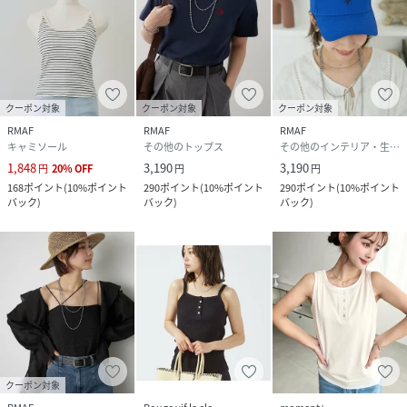
けます。
※キャンペーンやフェアにより価格が変動する場合がござい
ます。
※照明やパソコンなどの環境により、製品と画像のカラーが
クーポン対象
クーポン対象
クーポン対象
やや異なって見える場合もございます。
RMAF
RMAF
RMAF
※サンプルで撮影している為、実際の商品と若干仕様が異な
キャミソール
その他のトップス
その他のインテリア・生活雑貨
る場合がございます。
1,848
3,190
3,190
円
20
%
OFF
円
円
168
ポイント
(
10%ポイント
290
ポイント
(
10%ポイント
290
ポイント
(
10%ポイント
《返品・交換について》
バック
)
バック
)
バック
)
・着用後、洗濯後の返品・交換は致しかねます。
・商品到着後、着用前に商品状態のご確認をお願い致しま
す。
性別タイプ
レディース
原産国
中国
クーポン対象