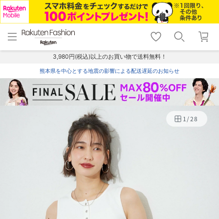
menu
home
search
favorite_border
shopping_cart
lock_outline
メニュー
トップ
検索
お気に入り
カート
ログイン
3,980円(税込)以上のお買い物で送料無料！
熊本県を中心とする地震の影響による配送遅延のお知らせ
1
/
28