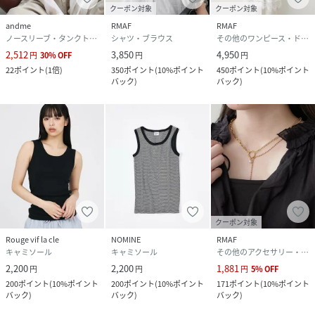
クーポン対象
クーポン対象
andme
RMAF
RMAF
ノースリーブ・タンクトップ
シャツ・ブラウス
その他のワンピース・ドレス
2,512
3,850
4,950
円
30
%
OFF
円
円
22
ポイント
(
1倍
)
350
ポイント
(
10%ポイント
450
ポイント
(
10%ポイント
バック
)
バック
)
クーポン対象
Rouge vif la cle
NOMINE
RMAF
キャミソール
キャミソール
その他のアクセサリー・腕時計
2,200
2,200
1,881
円
円
円
5
%
OFF
200
ポイント
(
10%ポイント
200
ポイント
(
10%ポイント
171
ポイント
(
10%ポイント
バック
)
バック
)
バック
)