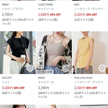
RMAF
LUDIC PARK
ANY
シャツ・ブラウス
キャミソール
ノースリーブ・タンクトップ
2,750
1,639
2,310
円
円
34
%
OFF
円
30
%
OFF
250
ポイント
(
10%ポイント
14
ポイント
(
1倍
)
21
ポイント
(
1倍
)
バック
)
クーポン対象
SETUP7
RMAF
POU DOU DOU
ニット
キャミソール
ノースリーブ・タンクトップ
3,168
3,190
2,310
円
60
%
OFF
円
円
40
%
OFF
28
ポイント
(
1倍
)
290
ポイント
(
10%ポイント
210
ポイント
(
10%ポイント
バック
)
バック
)