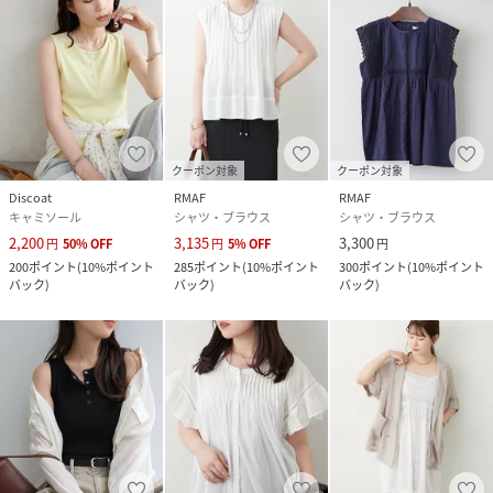
クーポン対象
クーポン対象
Discoat
RMAF
RMAF
キャミソール
シャツ・ブラウス
シャツ・ブラウス
2,200
3,135
3,300
円
50
%
OFF
円
5
%
OFF
円
200
ポイント
(
10%ポイント
285
ポイント
(
10%ポイント
300
ポイント
(
10%ポイント
バック
)
バック
)
バック
)