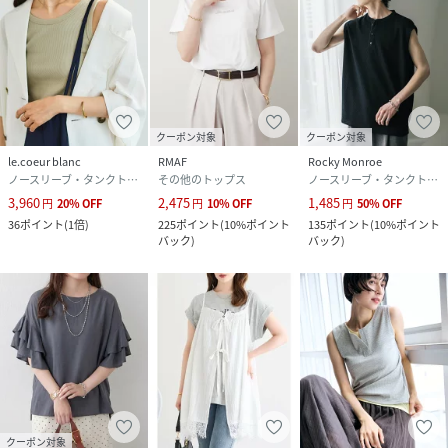
クーポン対象
クーポン対象
le.coeur blanc
RMAF
Rocky Monroe
ノースリーブ・タンクトップ
その他のトップス
ノースリーブ・タンクトップ
3,960
2,475
1,485
円
20
%
OFF
円
10
%
OFF
円
50
%
OFF
36
ポイント
(
1倍
)
225
ポイント
(
10%ポイント
135
ポイント
(
10%ポイント
バック
)
バック
)
クーポン対象