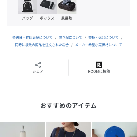
透け感：オフ、ボーダーのみややあり
裏地：なし
伸縮性：ややあり
バッグ
ボックス
風呂敷
＝＝＝＝＝＝＝＝＝＝＝＝＝＝＝＝＝＝
発送日・在庫表記について
置き配について
交換・返品について
同時に複数の商品を注文された場合
メーカー希望小売価格について
《気になるアイテムはお気に入り登録がおすすめ》
・お気に入り登録した商品はメニューの「♡お気に入り」ボ
タンから、一覧表示することが出来ます。
シェア
ROOMに投稿
・完売商品の再入荷情報を受け取ることが出来ます。
パソコンの場合・・・「カートに入れる」ボタン横に表示さ
れている「♡」をクリックしてください。
スマートフォンの場合・・・商品画像右上に表示されている
おすすめのアイテム
「♡」をタップしてください。
《PALCLOSETアプリのブランドフォローがおすすめ》
・新商品やお得な情報をいち早くcheckする事が出来ます。
・スタッフコーディネートや店舗ごとのブログをお楽しみ頂