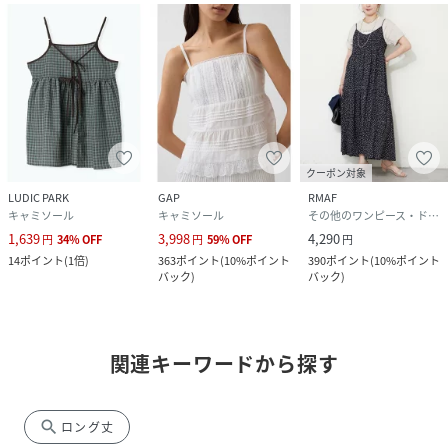
クーポン対象
LUDIC PARK
GAP
RMAF
キャミソール
キャミソール
その他のワンピース・ドレス
1,639
3,998
4,290
円
34
%
OFF
円
59
%
OFF
円
14
ポイント
(
1倍
)
363
ポイント
(
10%ポイント
390
ポイント
(
10%ポイント
バック
)
バック
)
関連キーワードから探す
search
ロング丈