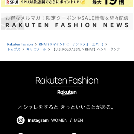
Rakuten Fashion
RMAF (リマインドミーアンドフォーエバー)
navigate_next
navigate_next
トップス
キャミソール
【U.S. POLO ASSN. ×RMAF】ヘンリータンク
navigate_next
navigate_next
Instagram
WOMEN
/
MEN