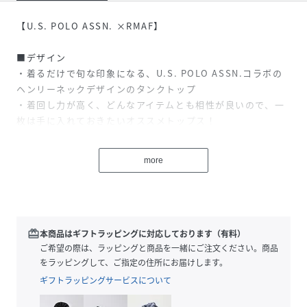
【U.S. POLO ASSN. ×RMAF】
■デザイン
・着るだけで旬な印象になる、U.S. POLO ASSN.コラボの
ヘンリーネックデザインのタンクトップ
・着回し力が高く、どんなアイテムとも相性が良いので、一
枚は手に入れておきたいオススメトップス！
・飽きの来ないベーシックな着心地でロングシーズンお使い
いただける一着です
more
■スタイリング
・ストレートデニム合わせで、洗練されたカジュアルコーデ
に
・シアーカーディガンやオーバーシャツのインナーとしても
redeem
本商品はギフトラッピングに対応しております（有料）
◎
ご希望の際は、ラッピングと商品を一緒にご注文ください。商品
をラッピングして、ご指定の住所にお届けします。
ギフトラッピングサービスについて
＝＝＝＝＝＝＝＝＝＝＝＝＝＝＝＝＝＝