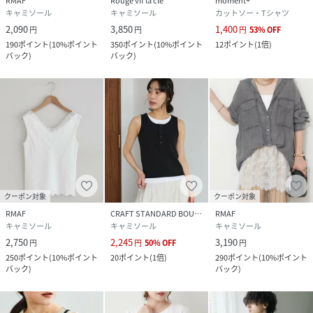
RMAF
Rouge vif la cle
moment+
素材
コットン95% ポリウレタン5%
キャミソール
キャミソール
カットソー・Tシャツ
2,090
3,850
1,400
円
円
円
53
%
OFF
サイズ
FREE
190
ポイント
(
10%ポイント
350
ポイント
(
10%ポイント
12
ポイント
(
1倍
)
バック
)
バック
)
品番
RX8836_5061060330
(
5061060330-1f-11 RX8836
)
クーポン対象
クーポン対象
RMAF
CRAFT STANDARD BOUTIQUE
RMAF
キャミソール
キャミソール
キャミソール
2,750
2,245
3,190
円
円
50
%
OFF
円
250
ポイント
(
10%ポイント
20
ポイント
(
1倍
)
290
ポイント
(
10%ポイント
バック
)
バック
)