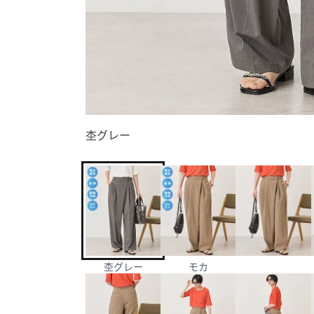
杢グレー
杢グレー
モカ