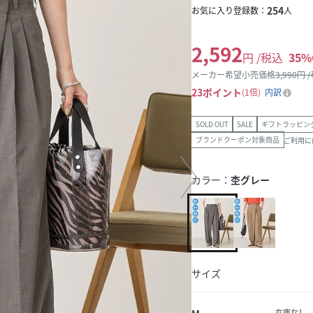
254
お気に入り登録数：
人
2,592
円 /税込
35
%
メーカー希望小売価格
3,990
円 
23
ポイント
1倍
内訳
SOLD OUT
SALE
ギフトラッピン
ブランドクーポン対象商品
ご利用に
カラー：
杢グレー
サイズ
在庫なし