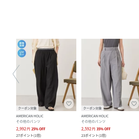
クーポン対象
クーポン対象
AMERICAN HOLIC
AMERICAN HOLIC
その他のパンツ
その他のパンツ
2,992
2,592
円
25
%
OFF
円
35
%
OFF
27
ポイント
(
1倍
)
23
ポイント
(
1倍
)