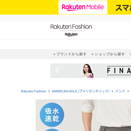
ブランドから探す
ショップから探す
navigate_before
Rakuten Fashion
AMERICAN HOLIC (アメリカンホリック)
パンツ
navigate_next
navigate_next
navigate_next