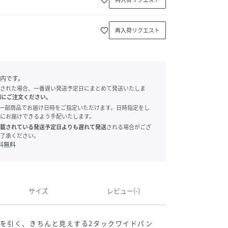
favorite_border
再入荷リクエスト
内です。
された場合、一番遅い発送予定日にまとめて発送いたしま
別にご注文ください。
onでは、一部商品でお届け日時をご指定いただけます。日時指定をし
にお届けできるよう手配いたします。
載されている発送予定日よりも遅れて発送
される場合がござ
了承ください。
料無料
サイズ
レビュー(-)
を引く、きちんと見えする2タックワイドパン