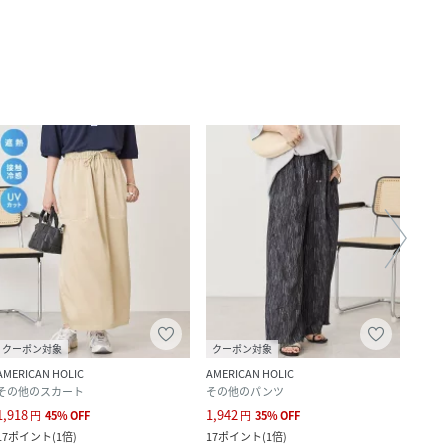
クーポン対象
クーポン対象
クー
AMERICAN HOLIC
AMERICAN HOLIC
AMERI
その他のスカート
その他のパンツ
その
1,918
1,942
3,990
円
45
%
OFF
円
35
%
OFF
17
ポイント
(
1倍
)
17
ポイント
(
1倍
)
36
ポ