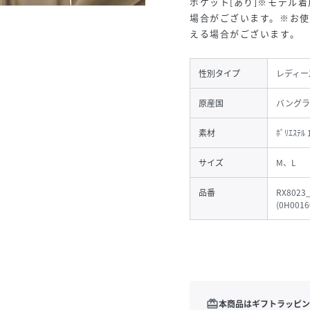
ポケット[あり]※モデル
場合がございます。※お使
える場合がございます。
性別タイプ
レディー
原産国
バングラ
素材
ﾎﾟﾘｴｽﾃﾙ
サイズ
M、L
品番
RX8023
(
0H0016
redeem
本商品はギフトラッピン