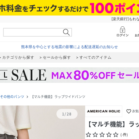
[楽天銀行]もれ
熊本県を中心とする地震の影響による配送遅延のお知らせ
カテゴリから探す
セールから探す
すべてのアイテム
その他のパンツ
【マルチ機能】ラップワイドパンツ
navigate_next
favorite_border
お気
1
/
28
【マルチ機能】ラ
star_border
star_border
star_border
star_border
star_border
(
-
件
)