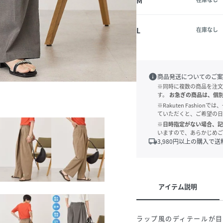
M
L
在庫なし
info
商品発送についてのご案
※同時に複数の商品を注文
す。
お急ぎの商品は、個
※Rakuten Fashi
ていただくと、ご希望の日
※日時指定がない場合、記
いますので、あらかじめご
local_shipping
3,980
円以上の購入で送
アイテム説明
ラップ風のディテールが目