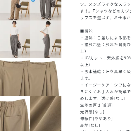
ツ。メンズライクなスラ
ます。Tシャツなどのカジ
ップスを選ばず、お仕事か
■機能
・遮熱：日差しによる熱を遮
・接触冷感：触れた瞬間ひんや
上）
・UVカット：紫外線を90%
以上)
・吸水速乾：汗を素早く
ます。
・イージーケア：シワに
きにくくお手入れが簡単
めします。透け感[なし]
生地の厚さ[普通]
光沢感[なし]
伸縮性[ややあり]
裏地[なし]