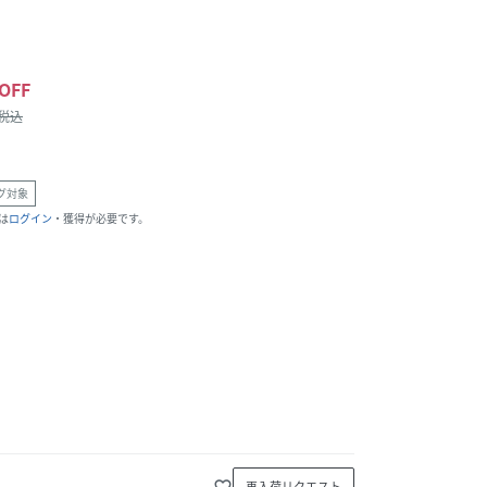
OFF
/税込
グ対象
は
ログイン
・獲得が必要です。
favorite_border
再入荷リクエスト