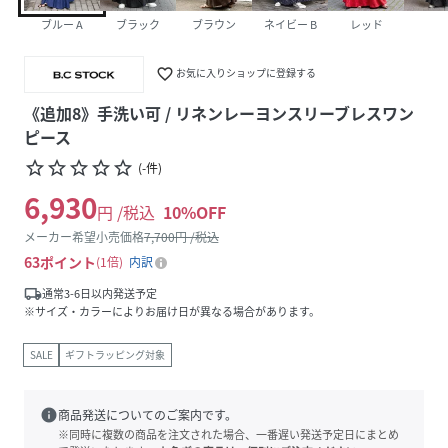
ブルー A
ブラック
ブラウン
ネイビー B
レッド
favorite_border
お気に入りショップに登録する
《追加8》手洗い可 / リネンレーヨンスリーブレスワン
ピース
star_border
star_border
star_border
star_border
star_border
(
-
件
)
6,930
円 /税込
10
%OFF
メーカー希望小売価格
7,700
円 /税込
63
ポイント
1倍
内訳
local_shipping
通常3-6日以内発送予定
※サイズ・カラーによりお届け日が異なる場合があります。
SALE
ギフトラッピング対象
info
商品発送についてのご案内です。
※同時に複数の商品を注文された場合、一番遅い発送予定日にまとめ