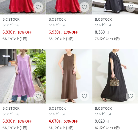
品番：26040700805110 《追加8》《S/Mサイズ展開》リ
ネンレーヨンスリーブレスワンピース
品番：26040700806010 《追加3》リネンレーヨンコクー
B.C STOCK
B.C STOCK
B.C STOCK
ンスリーブワンピース
ワンピース
ワンピース
ワンピース
品番：26051700803010 リネンレーヨン前開きシャツカラ
6,930
6,930
8,360
円
10
%
OFF
円
10
%
OFF
円
ーブラウス
63
ポイント
(
1倍
)
63
ポイント
(
1倍
)
76
ポイント
(
1倍
)
品番：26060700802010 《S/Mサイズ展開》リネンレーヨ
ンストレートスカー
ト
＊＊＊＊＊＊＊＊＊＊＊＊＊＊＊＊＊＊＊＊＊＊
透け感：なし
裏地：なし
伸縮性：なし
B.C STOCK
B.C STOCK
B.C STOCK
ワンピース
ワンピース
ワンピース
光沢感：なし
6,930
4,070
9,020
生地の厚さ：普通
円
10
%
OFF
円
50
%
OFF
円
63
ポイント
(
1倍
)
37
ポイント
(
1倍
)
82
ポイント
(
1倍
)
＊＊＊＊＊＊＊＊＊＊＊＊＊＊＊＊＊＊＊＊＊＊
【スタッフ着用コメント】