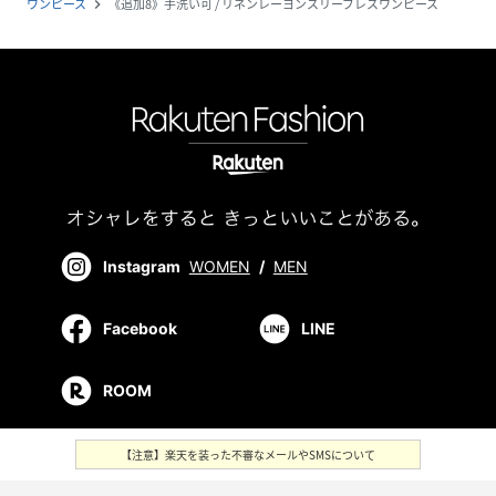
ワンピース
《追加8》手洗い可 / リネンレーヨンスリーブレスワンピース
navigate_next
Instagram
WOMEN
/
MEN
Facebook
LINE
ROOM
【注意】楽天を装った不審なメールやSMSについて