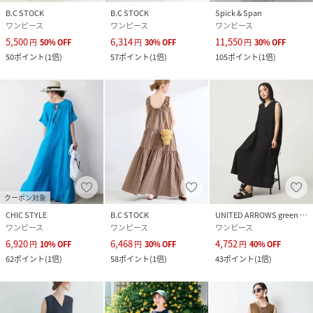
B.C STOCK
B.C STOCK
Spick & Span
ワンピース
ワンピース
ワンピース
5,500
6,314
11,550
円
50
%
OFF
円
30
%
OFF
円
30
%
OFF
50
ポイント
(
1倍
)
57
ポイント
(
1倍
)
105
ポイント
(
1倍
)
クーポン対象
CHIC STYLE
B.C STOCK
UNITED ARROWS green label relaxing
ワンピース
ワンピース
ワンピース
6,920
6,468
4,752
円
10
%
OFF
円
30
%
OFF
円
40
%
OFF
62
ポイント
(
1倍
)
58
ポイント
(
1倍
)
43
ポイント
(
1倍
)