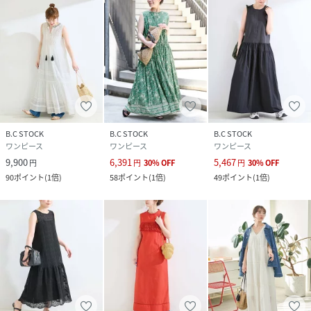
《スタッフstaff.K》
身長:162cm/普段サイズ:S-M/着用サイズ:S
サイズ感：分量のあるフレアシルエット。身幅からフレアに
なっているので、見た目よりも上半身にゆとりがあります。
素材感：リネンですがシャリ感はなく、柔らかな素材。
着心地：しっかりとした生地感で、胸元・袖ぐりも開きすぎ
ず安心感があります。
※あくまで個人の感想です。
B.C STOCK
B.C STOCK
B.C STOCK
＊＊＊＊＊＊＊＊＊＊＊＊＊＊＊＊＊＊＊＊＊＊
ワンピース
ワンピース
ワンピース
9,900
6,391
5,467
円
円
30
%
OFF
円
30
%
OFF
※取り扱いについては、商品についている品質表示でご確認
90
ポイント
(
1倍
)
58
ポイント
(
1倍
)
49
ポイント
(
1倍
)
ください。
・単独で洗ってください。
・形を整えて干してください。洗濯により収縮やねじれ。型
崩れすることがあります。
・デリケートな製品のため、キズや破れの生じることがあり
ます。バッグやベルト、表面にざらつきのあるものなどとの
スレや引っ掛けにご注意ください。
・柔軟剤は使用しないでください。縫い目が開くことがあり