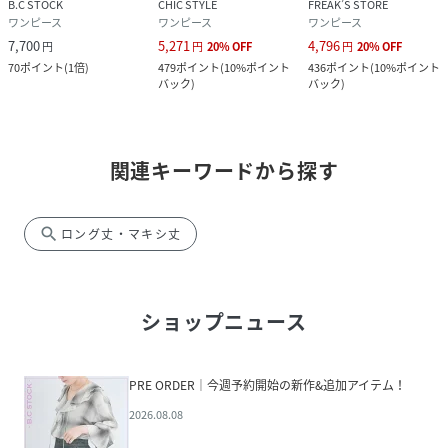
B.C STOCK
CHIC STYLE
FREAK’S STORE
ワンピース
ワンピース
ワンピース
7,700
5,271
4,796
円
円
20
%
OFF
円
20
%
OFF
70
ポイント
(
1倍
)
479
ポイント
(
10%ポイント
436
ポイント
(
10%ポイント
バック
)
バック
)
関連キーワードから探す
search
ロング丈・マキシ丈
ショップニュース
PRE ORDER｜今週予約開始の新作&追加アイテム！
2026.08.08