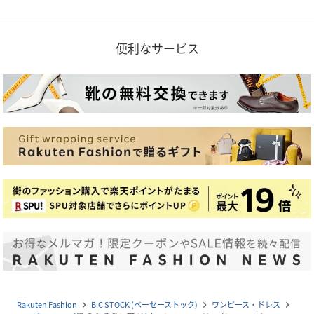
便利なサービス
Rakuten Fashion
B.C STOCK (ベーセーストック)
ワンピース・ドレス
navigate_next
navigate_next
navigate_next