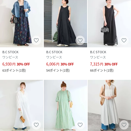
サイズ
S、M
クリーニング
本体:手洗い可能
品番
RX7739_26040700805110
(
26040700805110-001-802 RX7739
)
B.C STOCK
B.C STOCK
B.C STOCK
ワンピース
ワンピース
ワンピース
6,930
6,006
7,315
円
30
%
OFF
円
30
%
OFF
円
30
%
OFF
63
ポイント
(
1倍
)
54
ポイント
(
1倍
)
66
ポイント
(
1倍
)