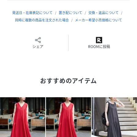
品番：26010700807210 《追加6》フレンチリネンテーラ
ードジャケット
発送日・在庫表記について
置き配について
交換・返品について
品番：26011700801010 フレンチリネンジレ
同時に複数の商品を注文された場合
メーカー希望小売価格について
品番：26011700801110 《追加》フレンチリネンジレ
品番：26030700804110 《追加》《S/Mサイズ展開》フレ
ンチリネンストレートパンツ
品番：26050700808110 《追加》《S/Mサイズ展開》
シェア
ROOMに投稿
2WAYフレンチリネンシャツ
品番：26050700848010 フレンチリネンクロップ丈シャツ
品番：26051700809010 《追加7》フレンチリネン2wayブ
ラウス
おすすめのアイテム
品番：26051700811010 《追加》フレンチリネンワイドス
キッパーブラウス
品番：26060700810010 《S/Mサイズ展開》フレンチリネ
ンギャザースカート
・リネンレーヨンシリーズ
品番：26030700812010 《S/Mサイズ展開》リネンレーヨ
ンワイドイージーパンツ