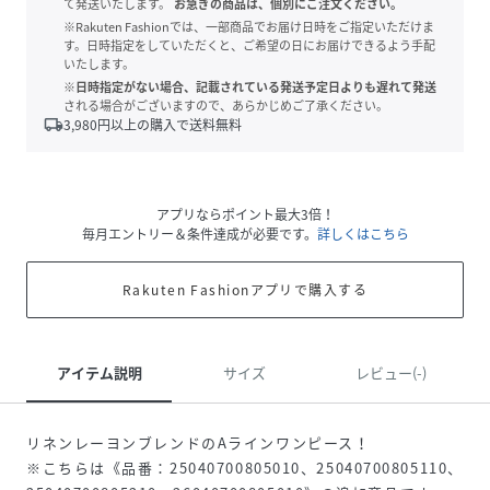
て発送いたします。
お急ぎの商品は、個別にご注文ください。
※Rakuten Fashionでは、一部商品でお届け日時をご指定いただけま
す。日時指定をしていただくと、ご希望の日にお届けできるよう手配
いたします。
※日時指定がない場合、記載されている発送予定日よりも遅れて発送
される場合がございますので、あらかじめご了承ください。
local_shipping
3,980
円以上の購入で送料無料
アプリならポイント最大3倍！
毎月エントリー＆条件達成が必要です。
詳しくはこちら
Rakuten Fashionアプリで購入する
アイテム説明
サイズ
レビュー(-)
リネンレーヨンブレンドのAラインワンピース！
※こちらは《品番：25040700805010、25040700805110、