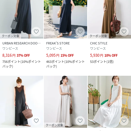
クーポン対象
クーポン対象
URBAN RESEARCH DOORS
FREAK’S STORE
CHIC STYLE
ワンピース
ワンピース
ワンピース
8,316
5,095
5,930
円
37
%
OFF
円
15
%
OFF
円
10
%
OFF
756
ポイント
(
10%ポイント
463
ポイント
(
10%ポイント
53
ポイント
(
1倍
)
バック
)
バック
)
クーポン対象