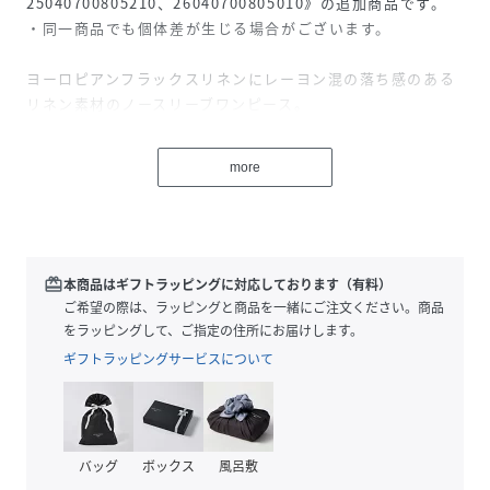
25040700805210、26040700805010》の追加商品です。
・同一商品でも個体差が生じる場合がございます。
ヨーロピアンフラックスリネンにレーヨン混の落ち感のある
リネン素材のノースリーブワンピース。
スカートの分量感もあるので暑い夏でも涼しく体型カバーも
できる裾広がりなシルエット。
more
胸肩周りはスッキリと見えるサイズ感にし、Vネック開きな
ので顔周りも抜け感が出て綺麗に着ていただけます。
レーヨンの微光沢もあり夏の綺麗めカジュアルな楽ちんワン
ピースとなっています。
手洗い可能でご自宅でのイージーケアができるのも嬉しいポ
redeem
本商品はギフトラッピングに対応しております（有料）
イントです！
ご希望の際は、ラッピングと商品を一緒にご注文ください。商品
をラッピングして、ご指定の住所にお届けします。
●シリーズ商品
ギフトラッピングサービスについて
・フレンチリネンシリーズ
品番：26010700807010 《追加4》フレンチリネンテーラ
ードジャケット
品番：26010700807110 《追加5》フレンチリネンテーラ
バッグ
ボックス
風呂敷
ードジャケット