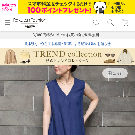
menu
home
search
favorite_border
shopping_cart
lock_outline
メニュー
トップ
検索
お気に入り
カート
ログイン
3,980円(税込)以上のお買い物で送料無料！
熊本県を中心とする地震の影響による配送遅延のお知らせ
1
/
68