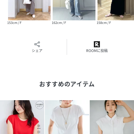
透け感：ややあり
伸縮性：あり
ボタン：なし
153cm / F
162cm / F
158cm / F
生地の厚さ：やや薄手
その他仕様：タンク型のペプラムシルエットインナーがドッ
キング仕様
季節：春、夏、秋
シェア
ROOMに投稿
-----------------------------
【モデル着用サイズ】
身長：160cm着用サイズ：F
※画像の商品はサンプルです。実際の商品と仕様、加工、サ
おすすめのアイテム
イズが若干異なる場合がございます。
※画像によっては実際の色味と異なる場合があります。正し
い色味は生地アップ画像をご確認ください
性別タイプ
レディース
原産国
ブラック（01）：中国｜オフホワイト（15）：