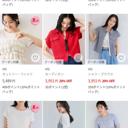
バック
)
バック
)
ピンク（63）：
品番
RX7710_BVM16410
(
BVM16410-01-099 RX7710
)
クーポン対象
クーポン対象
クーポン対象
VIS
VIS
VIS
カットソー・Tシャツ
カーディガン
シャツ・ブラウス
5,489
3,951
3,951
円
円
20
%
OFF
円
20
%
OFF
499
ポイント
(
10%ポイント
35
ポイント
(
1倍
)
359
ポイント
(
10%ポイント
バック
)
バック
)