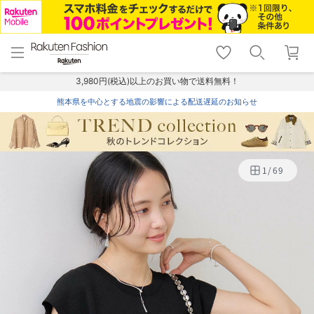
menu
home
search
favorite_border
shopping_cart
lock_outline
メニュー
トップ
検索
お気に入り
カート
ログイン
3,980円(税込)以上のお買い物で送料無料！
熊本県を中心とする地震の影響による配送遅延のお知らせ
1
/
69