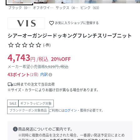
ブラック（01）
オフホワイト（15）
サックス（48）
ピンク（63）
favorite_border
お気に入りショップに登録する
シアーオーガンジードッキングフレンチスリーブニット
star_border
star_border
star_border
star_border
star_border
(
-
件
)
4,743
円 /税込
20
%OFF
メーカー希望小売価格
5,929
円 /税込
43
ポイント
1倍
内訳
local_shipping
12時までの注文で当日出荷
※サイズ・カラーによりお届け日が異なる場合があります。
SALE
ギフトラッピング対象
ブランドクーポン対象商品
ご利用には
ログイン
・獲得が必要です。
info
商品発送についてのご案内です。
※同時に複数の商品を注文された場合、一番遅い発送予定日にまとめ