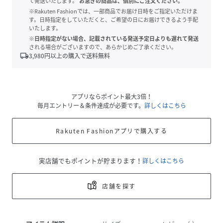
て発送いたします。
お急ぎの商品は、個別にご注文ください。
※Rakuten Fashionでは、一部商品でお届け日時をご指定いただけま
す。日時指定をしていただくと、ご希望の日にお届けできるよう手配
いたします。
※日時指定がない場合、記載されている発送予定日よりも遅れて発送
される場合がございますので、あらかじめご了承ください。
local_shipping
3,980
円以上の購入で送料無料
アプリならポイント最大3倍！
毎月エントリー＆条件達成が必要です。
詳しくはこちら
Rakuten Fashionアプリで購入する
実店舗でもポイントが貯まります！
詳しくはこちら
店舗を探す