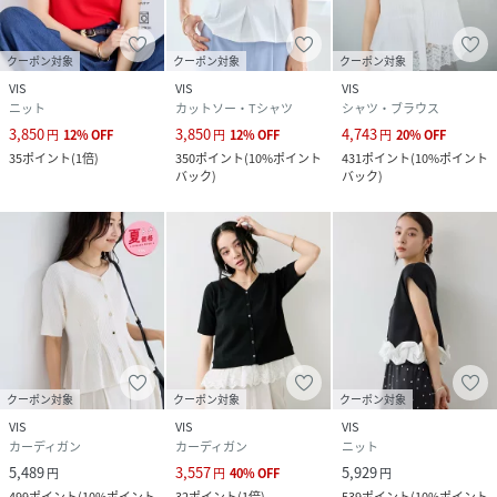
中国｜サックス（48）：中国｜ピンク（63）：
中国
クーポン対象
クーポン対象
クーポン対象
素材
ブラック（01）：（本体） レーヨン 62% ポリ
VIS
VIS
VIS
エステル 31% ナイロン 7% （インナー） （上身
ニット
カットソー・Tシャツ
シャツ・ブラウス
頃部分） ポリエステル 75% 綿 25% （ペプラム
3,850
3,850
4,743
円
12
%
OFF
円
12
%
OFF
円
20
%
OFF
部分） ポリエステル 100%｜オフホワイト
35
ポイント
(
1倍
)
350
ポイント
(
10%ポイント
431
ポイント
(
10%ポイント
（15）：（本体） レーヨン 62% ポリエステル
バック
)
バック
)
31% ナイロン 7% （インナー） （上身頃部分）
ポリエステル 75% 綿 25% （ペプラム部分） ポ
リエステル 100%｜サックス（48）：（本体）
レーヨン 62% ポリエステル 31% ナイロン 7%
（インナー） （上身頃部分） ポリエステル 75%
綿 25% （ペプラム部分） ポリエステル 100%｜
ピンク（63）：（本体） レーヨン 62% ポリエ
ステル 31% ナイロン 7% （インナー） （上身頃
部分） ポリエステル 75% 綿 25% （ペプラム部
分） ポリエステル 100%
クーポン対象
クーポン対象
クーポン対象
サイズ
F
VIS
VIS
VIS
カーディガン
カーディガン
ニット
クリーニング
ブラック（01）：
5,489
3,557
5,929
円
円
40
%
OFF
円
オフホワイト（15）：
サックス（48）：
499
ポイント
(
10%ポイント
32
ポイント
(
1倍
)
539
ポイント
(
10%ポイント