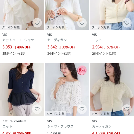
クーポン対象
クーポン対象
クーポン対象
VIS
VIS
VIS
カットソー・Tシャツ
カーディガン
ニット
3,953
3,842
2,964
円
40
%
OFF
円
30
%
OFF
円
50
%
OFF
35
ポイント
(
1倍
)
34
ポイント
(
1倍
)
26
ポイント
(
1倍
)
クーポン対象
クーポン対象
natural couture
VIS
VIS
ニット
シャツ・ブラウス
カーディガン
4,851
5,489
4,150
円
30
%
OFF
円
円
30
%
OFF