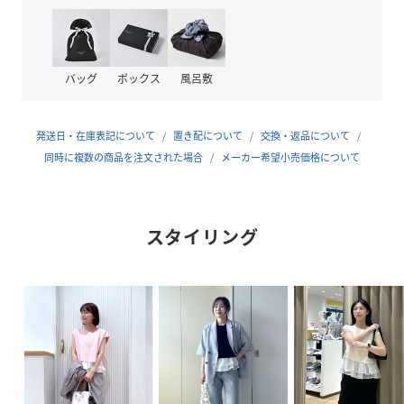
インナーは肩でドッキング仕様。簡単にレイヤードスタイル
が楽しめて、フレンチスリーブなのできちんと感も兼ね備え
ています。
バッグ
ボックス
風呂敷
【素材】
ニット：さらっとした長い季節着用しやすい素材感
インナー：（タンク部分）カットソー
発送日・在庫表記について
置き配について
交換・返品について
裾部分：シアーオーガンジー仕様
同時に複数の商品を注文された場合
メーカー希望小売価格について
【カラー】
ブラック、オフホワイト、サックス、ピンクの4色展開。オ
スタイリング
ーガンジー部分はすべてオフホワイトになります。
【おすすめのスタイリング】
1枚でパッとレイヤードができるデザイン。丈感が長すぎな
いのでワイドパンツやヒップ回りすっきりしたスカートとも
相性が良いです。
-----------------------------
裏地：なし
光沢感：ペプラム部分のみややあり