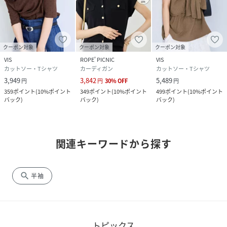
クーポン対象
クーポン対象
クーポン対象
VIS
ROPE' PICNIC
VIS
カットソー・Tシャツ
カーディガン
カットソー・Tシャツ
3,949
3,842
5,489
円
円
30
%
OFF
円
359
ポイント
(
10%ポイント
349
ポイント
(
10%ポイント
499
ポイント
(
10%ポイント
バック
)
バック
)
バック
)
関連キーワードから探す
search
半袖
トピックス