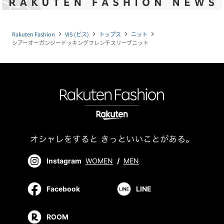
Rakuten Fashion
VIS (ビス)
トップス
ニット
navigate_next
navigate_next
navigate_next
navigate_next
シアーオーガンジードッキングフレンチスリーブニット
Instagram
WOMEN
/
MEN
Facebook
LINE
ROOM