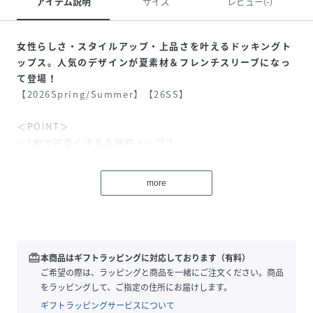
アイテム説明
サイズ
レビュー(-)
女性らしさ・スタイルアップ・上品さを叶えるドッキングト
ップス。人気のデザインが夏素材＆フレンチスリーブになっ
て登場！
【2026Spring/Summer】【26SS】
＜POINT＞
・1枚で可愛く決まる時短トップス
・さらっとした着心地の良いニット素材
・気になる腰回りをペプラムが上品にカバーしスタイルアッ
more
プ
・フレンチスリーブで二の腕をすっきり見せ
・マシンウォッシャブルでお手入れ簡単
【デザイン・シルエット】
redeem
本商品はギフトラッピングに対応しております（有料）
裾の前サイドにスリットが入ったシンプルなニットに、タン
ご希望の際は、ラッピングと商品を一緒にご注文ください。商品
ク型のペプラムシルエットがインナーについたドッキングト
をラッピングして、ご指定の住所にお届けします。
ップス！
ギフトラッピングサービスについて