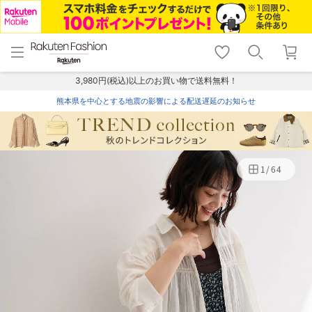
menu
home
search
favorite_border
shopping_cart
lock_outline
メニュー
トップ
検索
お気に入り
カート
ログイン
3,980円(税込)以上のお買い物で送料無料！
熊本県を中心とする地震の影響による配送遅延のお知らせ
1
/
64