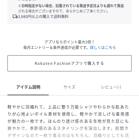
※日時指定がない場合、記載されている発送予定日よりも遅れて発送
される場合がございますので、あらかじめご了承ください。
local_shipping
3,980
円以上の購入で送料無料
アプリならポイント最大3倍！
毎月エントリー＆条件達成が必要です。
詳しくはこちら
Rakuten Fashionアプリで購入する
アイテム説明
サイズ
レビュー(-)
軽やかに羽織れて、上品に整う万能シャツやわらかな肌あた
りが心地よいボイル素材を使用し、軽やかで涼しげな着用感
が魅力の一枚です。ほんのり透け感のある生地が見た目にも
爽やかで、季節感のあるスタイリングを演出します。前開き
デザインなので一枚で着るのはもちろん、羽織りとしても活