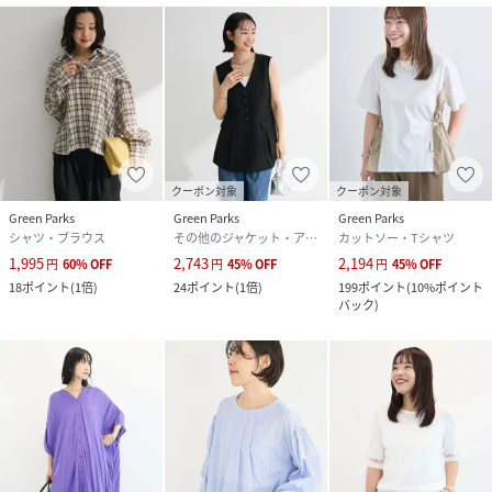
クーポン対象
クーポン対象
Green Parks
Green Parks
Green Parks
シャツ・ブラウス
その他のジャケット・アウター
カットソー・Tシャツ
1,995
2,743
2,194
円
60
%
OFF
円
45
%
OFF
円
45
%
OFF
18
ポイント
(
1倍
)
24
ポイント
(
1倍
)
199
ポイント
(
10%ポイント
バック
)