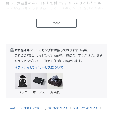
躍し、気温差のある日にも便利です。ゆったりとしたシルエ
ットが体のラインを拾いにくく、リラックスしながらもきち
んと感を保てるのも嬉しいポイントです。パンツやスカート
とも合わせやすく、日常からお出かけまで幅広く使える万能
more
アイテムです。透け感[ややあり]
生地の厚さ[薄手]
光沢感[なし]
伸縮性[ややあり]
裏地[なし]
redeem
本商品はギフトラッピングに対応しております（有料）
ポケット[なし]※モデル着用画像は、光の当たり具合で色味
ご希望の際は、ラッピングと商品を一緒にご注文ください。商品
が違って見える場合がございます。※お使いのモニター環境
をラッピングして、ご指定の住所にお届けします。
によって商品の色味が違って見える場合がございます。
ギフトラッピングサービスについて
性別タイプ
レディース
原産国
インド
バッグ
ボックス
風呂敷
素材
綿 100%
発送日・在庫表記について
置き配について
交換・返品について