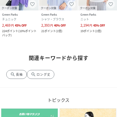
クーポン対象
クーポン対象
クーポン対象
Green Parks
Green Parks
Green Parks
チュニック
シャツ・ブラウス
ニット
2,469
2,393
2,194
円
45
%
OFF
円
40
%
OFF
円
45
%
OFF
224
ポイント
(
10%ポイント
21
ポイント
(
1倍
)
19
ポイント
(
1倍
)
バック
)
関連キーワードから探す
search
search
長袖
ロング丈
トピックス