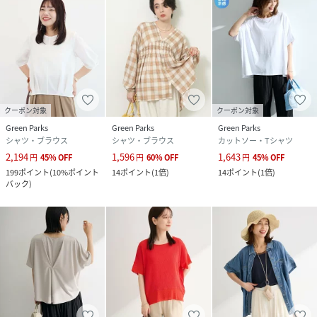
クーポン対象
クーポン対象
Green Parks
Green Parks
Green Parks
シャツ・ブラウス
シャツ・ブラウス
カットソー・Tシャツ
2,194
1,596
1,643
円
45
%
OFF
円
60
%
OFF
円
45
%
OFF
199
ポイント
(
10%ポイント
14
ポイント
(
1倍
)
14
ポイント
(
1倍
)
バック
)