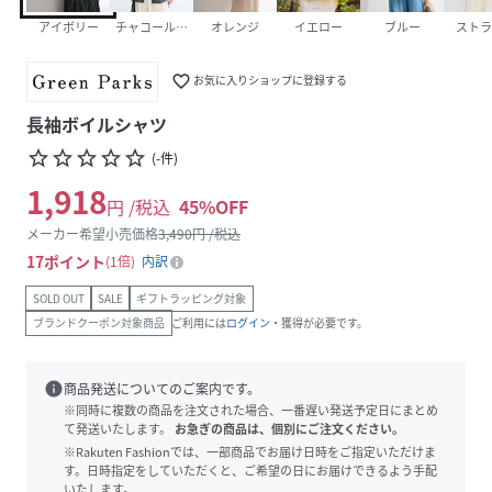
アイボリー
チャコールグレー
オレンジ
イエロー
ブルー
ストラ
favorite_border
お気に入りショップに登録する
長袖ボイルシャツ
star_border
star_border
star_border
star_border
star_border
(
-
件
)
1,918
円 /税込
45
%OFF
メーカー希望小売価格
3,490
円 /税込
17
ポイント
1倍
内訳
SOLD OUT
SALE
ギフトラッピング対象
ブランドクーポン対象商品
ご利用には
ログイン
・獲得が必要です。
info
商品発送についてのご案内です。
※同時に複数の商品を注文された場合、一番遅い発送予定日にまとめ
て発送いたします。
お急ぎの商品は、個別にご注文ください。
※Rakuten Fashionでは、一部商品でお届け日時をご指定いただけま
す。日時指定をしていただくと、ご希望の日にお届けできるよう手配
いたします。