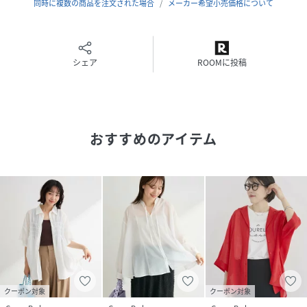
サイズ
F
同時に複数の商品を注文された場合
メーカー希望小売価格について
品番
RX7550_06001204100
(
06001204100-100-106 RX7550
)
シェア
ROOMに投稿
おすすめのアイテム
クーポン対象
クーポン対象