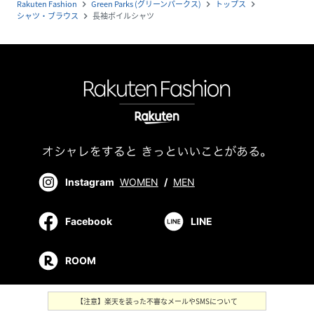
Rakuten Fashion
Green Parks (グリーンパークス)
トップス
navigate_next
navigate_next
navigate_next
シャツ・ブラウス
長袖ボイルシャツ
navigate_next
Instagram
WOMEN
/
MEN
Facebook
LINE
ROOM
【注意】楽天を装った不審なメールやSMSについて