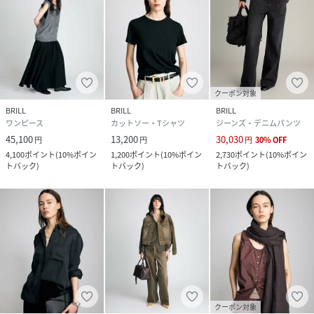
クーポン対象
BRILL
BRILL
BRILL
ワンピース
カットソー・Tシャツ
ジーンズ・デニムパンツ
45,100
13,200
30,030
円
円
円
30
%
OFF
4,100
ポイント
(
10%ポイン
1,200
ポイント
(
10%ポイン
2,730
ポイント
(
10%ポイン
トバック
)
トバック
)
トバック
)
クーポン対象