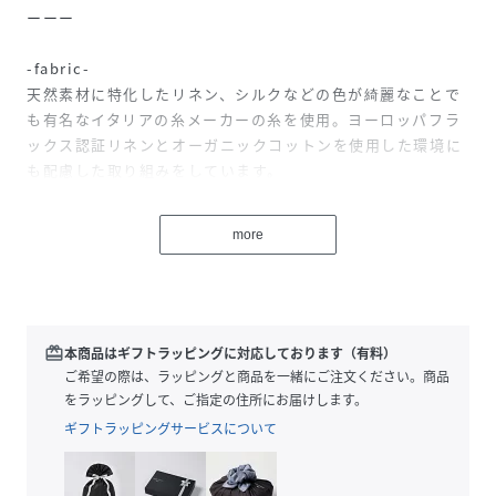
ーーー
-fabric-
天然素材に特化したリネン、シルクなどの色が綺麗なことで
も有名なイタリアの糸メーカーの糸を使用。ヨーロッパフラ
ックス認証リネンとオーガニックコットンを使用した環境に
も配慮した取り組みをしています。
-design-
more
光沢のあるリネンは美しくさらっとした清涼感と天然素材の
風合いが特徴。細めのリブ組織でも程よい厚みと素材の雰囲
気があるので気になるヒップラインもカバーしてくれます。
抵抗なく着ていた開けるロングカーディガン。軽く着心地が
良いので真夏も冷房対策としても手放せません。
redeem
本商品はギフトラッピングに対応しております（有料）
ご希望の際は、ラッピングと商品を一緒にご注文ください。商品
ーーー
をラッピングして、ご指定の住所にお届けします。
ギフトラッピングサービスについて
同素材のノースリーブPOやリブパンツとも一緒にトータルコ
ーディネートで楽しめます。