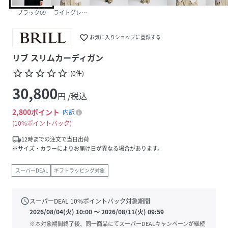
ブラック09
ライトグレー12
favorite_border
お気に入りショップに登録する
リブ スリムカーディガン
star_border
star_border
star_border
star_border
star_border
(
0
件
)
30,800
円 /税込
2,800
ポイント
内訳
10%ポイントバック
local_shipping
12時までの注文で当日出荷
※サイズ・カラーによりお届け日が異なる場合があります。
スーパーDEAL
ギフトラッピング対象
schedule
スーパーDEAL
10
%ポイントバック対象期間
2026/08/04(火) 10:00
〜
2026/08/11(火) 09:59
※本対象期間終了後、同一商品にてスーパーDEALキャンペーンが継続