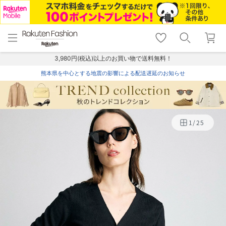
menu
home
search
favorite_border
shopping_cart
lock_outline
メニュー
トップ
検索
お気に入り
カート
ログイン
3,980円(税込)以上のお買い物で送料無料！
熊本県を中心とする地震の影響による配送遅延のお知らせ
1
/
25