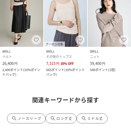
クーポン対象
BRILL
BRILL
BRILL
ベルト
その他のトップス
ニット
26,400
7,315
59,400
円
円
30
%
OFF
円
2,400
ポイント
(
10%ポイン
665
ポイント
(
10%ポイント
540
ポイント
(
1倍
)
トバック
)
バック
)
関連キーワードから探す
search
search
search
ノースリーブ
ロング丈
ミドル丈