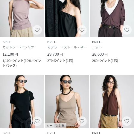
BRILL
BRILL
BRILL
カットソー・Tシャツ
マフラー・ストール・ネックウォーマー
ニット
12,100
29,700
28,600
円
円
円
1,100
ポイント
(
10%ポイン
270
ポイント
(
1倍
)
260
ポイント
(
1倍
)
トバック
)
クーポン対象
BRILL
BRILL
BRILL