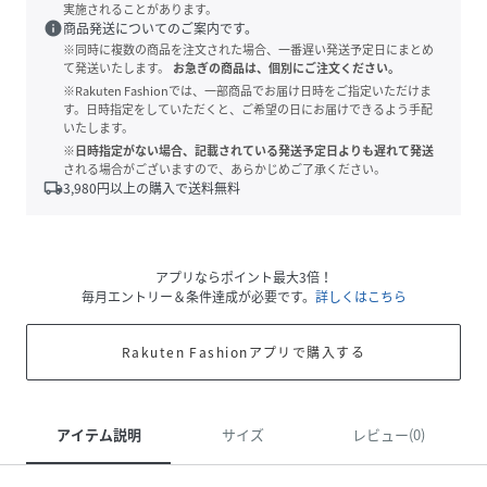
実施されることがあります。
info
商品発送についてのご案内です。
※同時に複数の商品を注文された場合、一番遅い発送予定日にまとめ
て発送いたします。
お急ぎの商品は、個別にご注文ください。
※Rakuten Fashionでは、一部商品でお届け日時をご指定いただけま
す。日時指定をしていただくと、ご希望の日にお届けできるよう手配
いたします。
※日時指定がない場合、記載されている発送予定日よりも遅れて発送
される場合がございますので、あらかじめご了承ください。
local_shipping
3,980
円以上の購入で送料無料
アプリならポイント最大3倍！
毎月エントリー＆条件達成が必要です。
詳しくはこちら
Rakuten Fashionアプリで購入する
アイテム説明
サイズ
レビュー(0)