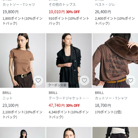
カットソー・Tシャツ
その他のトップス
ベスト・ジレ
19,800
10,010
26,400
円
円
30
%
OFF
円
1,800
ポイント
(
10%ポイン
910
ポイント
(
10%ポイント
2,400
ポイント
(
10%ポイン
トバック
)
バック
)
トバック
)
クーポン対象
BRILL
BRILL
BRILL
ニット
テーラードジャケット・ブレザー
カットソー・Tシャツ
23,100
47,740
18,700
円
円
30
%
OFF
円
2,100
ポイント
(
10%ポイン
4,340
ポイント
(
10%ポイン
170
ポイント
(
1倍
)
トバック
)
トバック
)