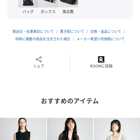
ーーー
バッグ
ボックス
風呂敷
発送日・在庫表記について
置き配について
交換・返品について
【BRILL（ブリル）】
同時に複数の商品を注文された場合
メーカー希望小売価格について
「Briller ＝ 輝く、光る」
なにげなく過ごす毎日が、キラキラと輝く時間であってほし
い。そんな想いからフランス語の“Briller”を語源として誕生
した〈BRILL〉がんばる自分も、気を緩めた自分も、すべて
シェア
ROOMに投稿
が本当の私。どんな姿も包み込み、大人の女性に寄り添うニ
ットウェアを中心に展開していきます。
性別タイプ
レディース
おすすめのアイテム
原産国
CHINA
素材
麻65% 綿35%
サイズ
FREE