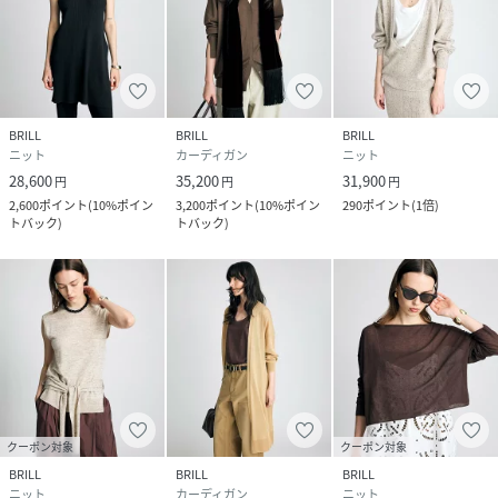
品番
RX7503_865945
(
865945-12-99 RX7503
)
BRILL
BRILL
BRILL
ニット
カーディガン
ニット
28,600
35,200
31,900
円
円
円
2,600
ポイント
(
10%ポイン
3,200
ポイント
(
10%ポイン
290
ポイント
(
1倍
)
トバック
)
トバック
)
クーポン対象
クーポン対象
BRILL
BRILL
BRILL
ニット
カーディガン
ニット