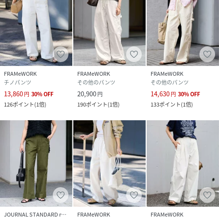
FRAMeWORK
FRAMeWORK
FRAMeWORK
チノパンツ
その他のパンツ
その他のパンツ
13,860
20,900
14,630
円
30
%
OFF
円
円
30
%
OFF
126
ポイント
(
1倍
)
190
ポイント
(
1倍
)
133
ポイント
(
1倍
)
JOURNAL STANDARD relume
FRAMeWORK
FRAMeWORK