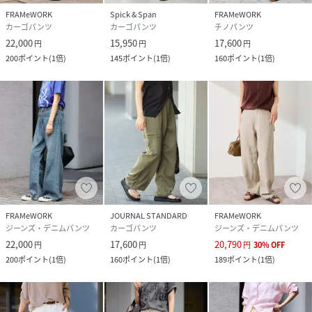
FRAMeWORK
Spick & Span
FRAMeWORK
原産国
日本
カーゴパンツ
カーゴパンツ
チノパンツ
22,000
15,950
17,600
円
円
円
素材
本体:綿100%
200
ポイント
(
1倍
)
145
ポイント
(
1倍
)
160
ポイント
(
1倍
)
サイズ
36、38、40
クリーニング
本体:洗濯機洗い（弱）
品番
RX7256_26030220315020
(
26030220315020-036-036 RX7256
)
FRAMeWORK
JOURNAL STANDARD
FRAMeWORK
ジーンズ・デニムパンツ
カーゴパンツ
ジーンズ・デニムパンツ
22,000
17,600
20,790
円
円
円
30
%
OFF
200
ポイント
(
1倍
)
160
ポイント
(
1倍
)
189
ポイント
(
1倍
)