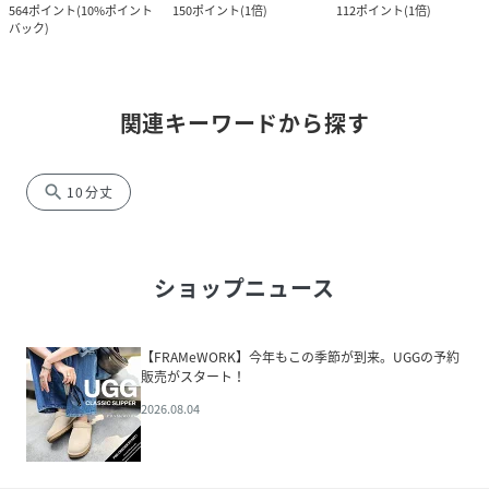
564
ポイント
(
10%ポイント
150
ポイント
(
1倍
)
112
ポイント
(
1倍
)
バック
)
関連キーワードから探す
search
10分丈
ショップニュース
【FRAMeWORK】今年もこの季節が到来。UGGの予約
販売がスタート！
2026.08.04