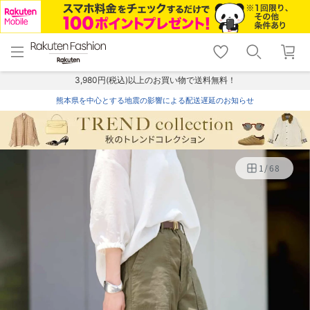
menu
home
search
favorite_border
shopping_cart
lock_outline
メニュー
トップ
検索
お気に入り
カート
ログイン
3,980円(税込)以上のお買い物で送料無料！
熊本県を中心とする地震の影響による配送遅延のお知らせ
1
/
68