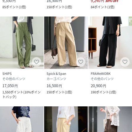
9,350
16,500
9,240
円
円
円
30
%
OFF
85
ポイント
(
1倍
)
150
ポイント
(
1倍
)
84
ポイント
(
1倍
)
SHIPS
Spick & Span
FRAMeWORK
その他のパンツ
カーゴパンツ
その他のパンツ
17,050
16,500
20,900
円
円
円
1,550
ポイント
(
10%ポイン
150
ポイント
(
1倍
)
190
ポイント
(
1倍
)
トバック
)