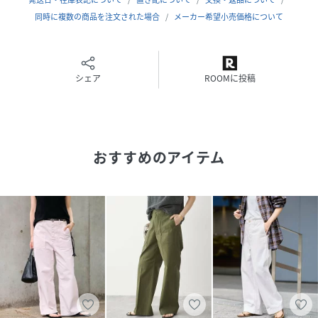
同時に複数の商品を注文された場合
メーカー希望小売価格について
※こちらの商品は、FRAMeWORKでの取り扱いになります。
直接店舗へお問い合わせの際はFRAMeWORK店舗へお願い致
します。
シェア
ROOMに投稿
※照明の関係により、実際よりも色味が違って見える場合が
あります。
またパソコン・スマートフォンなどの環境により、若干製品
と画像のカラーが異なる場合もございます。
おすすめのアイテム
予めご了承の上ご注文ください。
※商品の色味は、商品アップ画像をご参照ください。
ホワイト・ネイビー着用スタッフ身長：165cm着用サイズ：
38
カーキ着用スタッフ身長：165cm着用サイズ：38
詳細着用スタッフ身長：163cm着用サイズ：38
性別タイプ
レディース