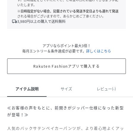
いたします。
※日時指定がない場合、記載されている発送予定日よりも遅れて発送
される場合がございますので、あらかじめご了承ください。
local_shipping
3,980
円以上の購入で送料無料
アプリならポイント最大3倍！
毎月エントリー＆条件達成が必要です。
詳しくはこちら
Rakuten Fashionアプリで購入する
アイテム説明
サイズ
レビュー(-)
≪お客様の声をもとに、前開きがジッパー仕様になった新型
が登場！≫
人気のバックサテンベイカーパンツが、より着心地よくアッ