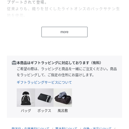
プデートされて登場。
従来よりも、織りを甘くしたライトオンスのバックサテン生
地を使用。
柔らかさとふくらみのある軽やかな風合いで、夏まで活躍す
る一本に仕上げました。
more
ワークテイストはそのままに、軽快でやさしい印象が魅力。
ウエストはややコンパクトに調整。
前開きはファスナー仕様にすることで、着脱がスムーズでデ
イリー使いしやすい仕様にしました。
redeem
本商品はギフトラッピングに対応しております（有料）
＊＊＊＊＊＊＊＊＊＊＊＊＊＊＊＊＊＊＊＊＊＊
ご希望の際は、ラッピングと商品を一緒にご注文ください。商品
透け感：なし
をラッピングして、ご指定の住所にお届けします。
裏地：なし
ギフトラッピングサービスについて
伸縮性：なし
光沢感：なし
生地の厚さ：普通
＊＊＊＊＊＊＊＊＊＊＊＊＊＊＊＊＊＊＊＊＊＊
バッグ
ボックス
風呂敷
※取り扱いについては、商品についている品質表示でご確認
ください。
発送日・在庫表記について
置き配について
交換・返品について