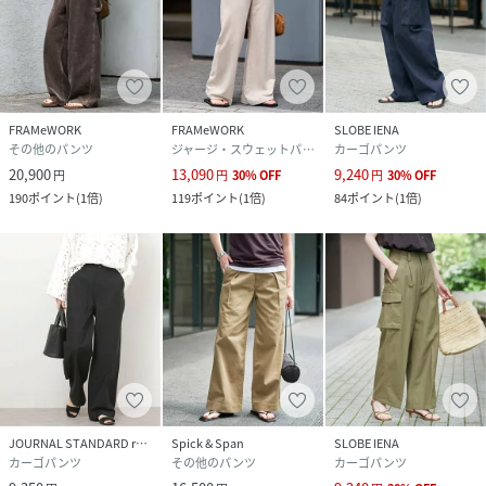
FRAMeWORK
FRAMeWORK
SLOBE IENA
その他のパンツ
ジャージ・スウェットパンツ
カーゴパンツ
20,900
13,090
9,240
円
円
30
%
OFF
円
30
%
OFF
190
ポイント
(
1倍
)
119
ポイント
(
1倍
)
84
ポイント
(
1倍
)
JOURNAL STANDARD relume
Spick & Span
SLOBE IENA
カーゴパンツ
その他のパンツ
カーゴパンツ