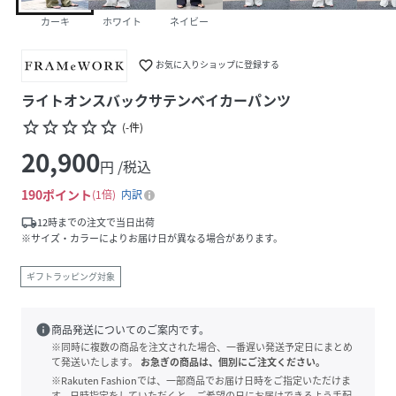
カーキ
ホワイト
ネイビー
favorite_border
お気に入りショップに登録する
ライトオンスバックサテンベイカーパンツ
star_border
star_border
star_border
star_border
star_border
(
-
件
)
20,900
円 /税込
190
ポイント
1倍
内訳
local_shipping
12時までの注文で当日出荷
※サイズ・カラーによりお届け日が異なる場合があります。
ギフトラッピング対象
info
商品発送についてのご案内です。
※同時に複数の商品を注文された場合、一番遅い発送予定日にまとめ
て発送いたします。
お急ぎの商品は、個別にご注文ください。
※Rakuten Fashionでは、一部商品でお届け日時をご指定いただけま
す。日時指定をしていただくと、ご希望の日にお届けできるよう手配