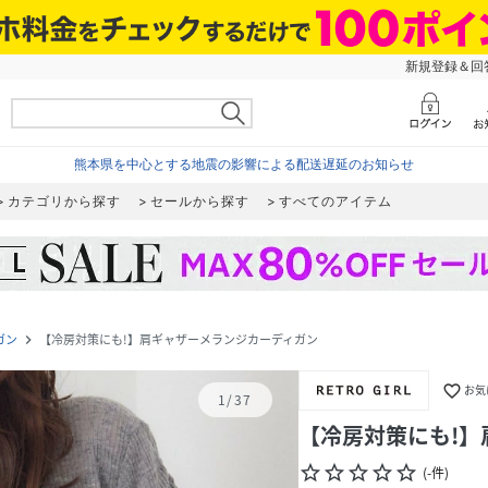
新規登録＆回答
熊本県を中心とする地震の影響による配送遅延のお知らせ
カテゴリから探す
セールから探す
すべてのアイテム
ガン
【冷房対策にも!】肩ギャザーメランジカーディガン
navigate_next
favorite_border
お気
1
/
37
【冷房対策にも!
star_border
star_border
star_border
star_border
star_border
(
-
件
)