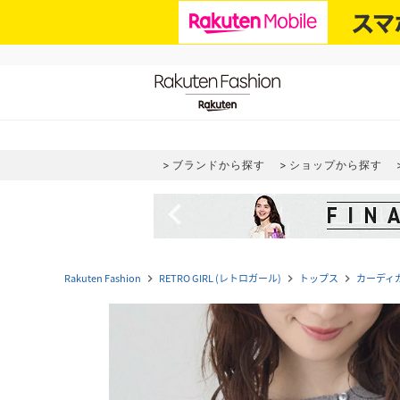
ブランドから探す
ショップから探す
navigate_before
Rakuten Fashion
RETRO GIRL (レトロガール)
トップス
カーディ
navigate_next
navigate_next
navigate_next