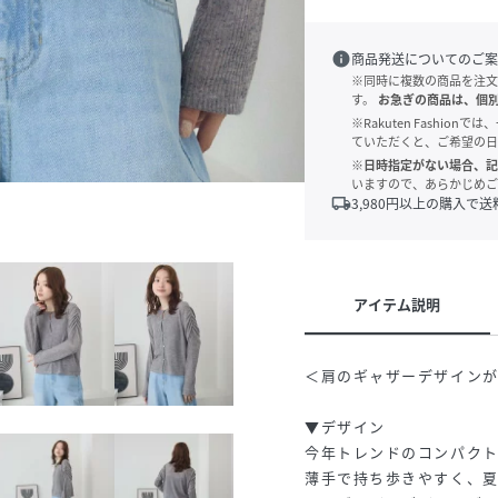
info
商品発送についてのご案
※同時に複数の商品を注文
す。
お急ぎの商品は、個
※Rakuten Fashi
ていただくと、ご希望の日
※日時指定がない場合、記
いますので、あらかじめご
local_shipping
3,980
円以上の購入で送
アイテム説明
＜肩のギャザーデザイン
▼デザイン
今年トレンドのコンパクト
薄手で持ち歩きやすく、