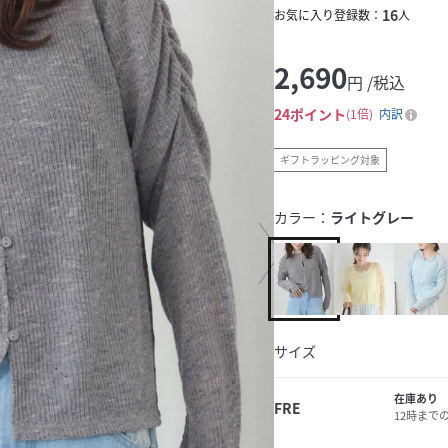
16
お気に入り登録数：
人
2,690
円 /税込
24
ポイント
1倍
内訳
ギフトラッピング対象
カラー：
ライトグレー
サイズ
在庫あり
FRE
12時まで