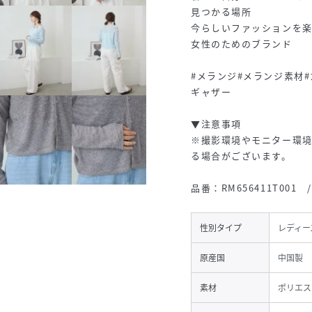
見つかる場所
今らしいファッションを
女性のためのブランド
#メランジ#メランジ素材#
ギャザー
▼注意事項
※撮影環境やモニター環
る場合がございます。
品番：RM656411T00
性別タイプ
レディー
原産国
中国製
素材
ポリエス