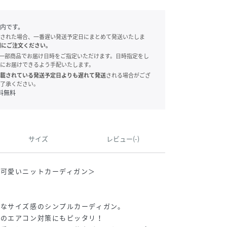
内です。
された場合、一番遅い発送予定日にまとめて発送いたしま
別にご注文ください。
onでは、一部商品でお届け日時をご指定いただけます。日時指定をし
にお届けできるよう手配いたします。
載されている発送予定日よりも遅れて発送
される場合がござ
了承ください。
料無料
サイズ
レビュー(-)
が可愛いニットカーディガン＞
なサイズ感のシンプルカーディガン。
夏のエアコン対策にもピッタリ！