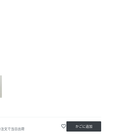
favorite_border
かごに追加
の注文で当日出荷