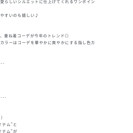
可愛らしいシルエットに仕上げてくれるワンポイン
れやすいのも嬉しい♪
り、重ね着コーデが今年のトレンド◎
のカラーはコーデを華やかに爽やかにする指し色カ
---
----
ル）
イテム”と
イテム”が