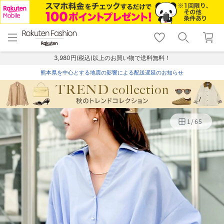
menu
home
search
favorite_border
shopping_cart
lock_outline
メニュー
トップ
検索
お気に入り
カート
ログイン
3,980円(税込)以上のお買い物で送料無料！
熊本県を中心とする地震の影響による配送遅延のお知らせ
1
/
65