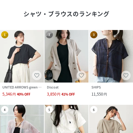
シャツ・ブラウス
のランキング
1
2
3
UNITED ARROWS green label relaxing
Discoat
SHIPS
5,346
3,850
11,550
円
40
%
OFF
円
41
%
OFF
円
4
5
6