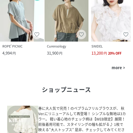
ROPE' PICNIC
Curensology
SNIDEL
4,994
31,900
13,200
円
円
円
20
%
OFF
more
navigate_next
ショップニュース
春に大人気で完売！のペプラムフリルブラウスが、 秋
Ver.にリニューアルして再登場！ シンプルな無地は3カ
ラー。 軽い着心地のチェック柄は【WEB限定】展開！
前後着用可能で、スタイリングの幅も拡がる♪ 1枚で
映える”大人トップス” 是非、チェックしてみてくださ