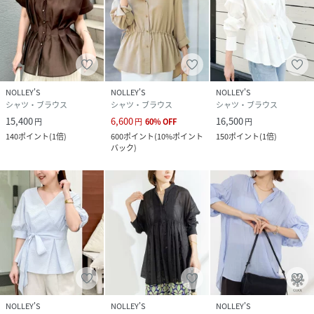
サックス：身長161cm 着用サイズ：38
ベージュ：身長158cm 着用サイズ：38
チャコールグレー：身長160cm 着用サイズ：38
性別タイプ
レディース
NOLLEY'S
NOLLEY'S
NOLLEY'S
原産国
中国製
シャツ・ブラウス
シャツ・ブラウス
シャツ・ブラウス
15,400
6,600
16,500
円
円
60
%
OFF
円
素材
ポリエステル93%,麻7%
140
ポイント
(
1倍
)
600
ポイント
(
10%ポイント
150
ポイント
(
1倍
)
バック
)
サイズ
38
品番
RX7097_6
(
6-0035-5-01-004-33-38 RX7097
)
NOLLEY'S
NOLLEY'S
NOLLEY'S