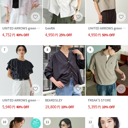
UNITED ARROWS green label relaxing
GeeRA
UNITED ARROWS green label relaxing
4,752
4,950
4,950
円
40
%
OFF
円
25
%
OFF
円
50
%
OFF
7
8
9
UNITED ARROWS green label relaxing
BEARDSLEY
FREAK’S STORE
5,940
19,800
5,395
円
40
%
OFF
円
10
%
OFF
円
10
%
OFF
10
11
12