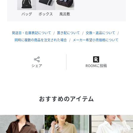
●お取扱い上のご注意●
末永くご愛用頂くために、アテンションタグを必ずご確認の
バッグ
ボックス
風呂敷
上、着用又はお取り扱い下さい。
気になる商品は、お気に入り登録がオススメです！
発送日・在庫表記について
置き配について
交換・返品について
クーポン情報、入荷情報が、通知されるようになります。
同時に複数の商品を注文された場合
メーカー希望小売価格について
※手洗い可
※店頭及び屋外での撮影画像は、光の当たり具合で色味が違
シェア
ROOMに投稿
って見える場合があります。商品の色味は、スタジオ撮影の
画像をご参照下さい。
※商品画像に関しては出来る限り忠実に表示出来るよう努め
ておりますが、お客様がご利用のモニターの設定及び特性に
おすすめのアイテム
より、実際の商品と比較し色味に若干の誤差が生じる場合が
あります。
※画像の商品はサンプルとなりますので実際の商品と仕様、
加工、サイズが若干異なる場合がございます。