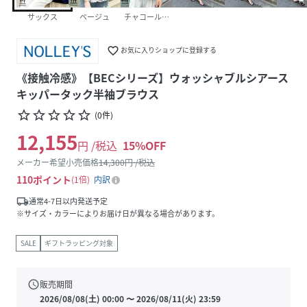
サックス
ベージュ
チャコールグレー
favorite_border
お気に入りショップに登録する
《接触冷感》【BECシリーズ】ウォッシャブルシアース
キッパータック半袖ブラウス
star_border
star_border
star_border
star_border
star_border
(
0
件
)
12,155
円 /税込
15
%OFF
メーカー希望小売価格
14,300
円 /税込
110
ポイント
1倍
内訳
local_shipping
通常4-7日以内発送予定
※サイズ・カラーによりお届け日が異なる場合があります。
SALE
ギフトラッピング対象
schedule
販売期間
2026/08/08(土) 00:00
〜
2026/08/11(火) 23:59