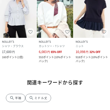
NOLLEY'S
NOLLEY'S
NOLLEY'S
シャツ・ブラウス
カットソー・Tシャツ
ニット
17,600
6,083
10,098
円
円
65
%
OFF
円
32
%
OFF
160
ポイント
(
1倍
)
553
ポイント
(
10%ポイント
918
ポイント
(
10%ポイント
バック
)
バック
)
関連キーワードから探す
search
search
半袖
ミドル丈