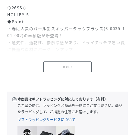
◇26SS◇
NOLLEY'S
◆Point
・春に人気のパール釦スキッパータックブラウス(6-0035-1-
01-002)の半袖版が新登場！
・通気性、速乾性、接触冷感があり、ドライタッチで暑い夏
に快適な素材にバージョンアップ
・袖丈を５分袖で夏仕様に
・袖口に2つの調節釦を付きで、袖口をスッキリ止めても着用
more
可能
【BEC】SERIES
be everyone's choice
(みんなに選ばれる）
redeem
本商品はギフトラッピングに対応しております（有料）
『迷わず選べる、みんなの最適解』がコンセプト。
ご希望の際は、ラッピングと商品を一緒にご注文ください。商品
デザイン・使いやすさ・買いやすさ
をラッピングして、ご指定の住所にお届けします。
すべての「ちょうどいい」を凝縮したシリーズ。
ギフトラッピングサービスについて
誰もが手に取りやすく、価格以上のクオリティ。