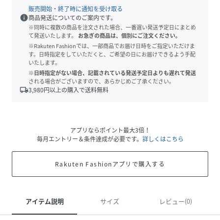
販売開始・終了時に通知を受け取る
info
商品発送についてのご案内です。
※同時に複数の商品を注文された場合、一番遅い発送予定日にまとめ
て発送いたします。
お急ぎの商品は、個別にご注文ください。
※Rakuten Fashionでは、一部商品でお届け日時をご指定いただけま
す。日時指定をしていただくと、ご希望の日にお届けできるよう手配
いたします。
※日時指定がない場合、記載されている発送予定日よりも遅れて発送
される場合がございますので、あらかじめご了承ください。
local_shipping
3,980
円以上の購入で送料無料
アプリならポイント最大3倍！
毎月エントリー＆条件達成が必要です。
詳しくはこちら
Rakuten Fashionアプリで購入する
アイテム説明
サイズ
レビュー(0)