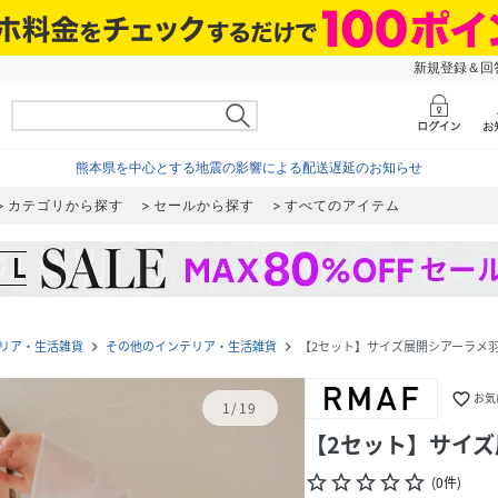
新規登録＆回答
熊本県を中心とする地震の影響による配送遅延のお知らせ
カテゴリから探す
セールから探す
すべてのアイテム
リア・生活雑貨
その他のインテリア・生活雑貨
【2セット】サイズ展開シアーラメ羽
navigate_next
navigate_next
favorite_border
お気
1
/
19
【2セット】サイズ
star_border
star_border
star_border
star_border
star_border
(
0
件
)