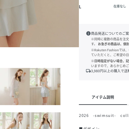
L
在庫なし
info
商品発送についてのご案
※同時に複数の商品を注文
す。
お急ぎの商品は、個
※Rakuten Fashi
ていただくと、ご希望の日
※日時指定がない場合、記
いますので、あらかじめご
local_shipping
3,980
円以上の購入で送
アイテム説明
2026 -swimsuit- coll
■デザイン