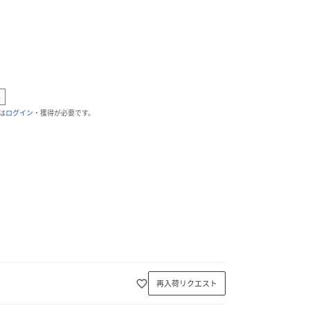
外
は
ログイン
・獲得が必要です。
favorite_border
再入荷リクエスト