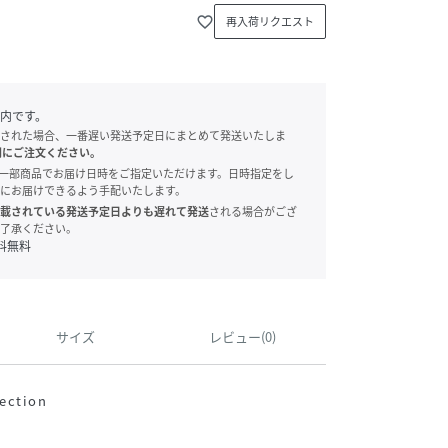
favorite_border
再入荷リクエスト
内です。
された場合、一番遅い発送予定日にまとめて発送いたしま
別にご注文ください。
onでは、一部商品でお届け日時をご指定いただけます。日時指定をし
にお届けできるよう手配いたします。
載されている発送予定日よりも遅れて発送
される場合がござ
了承ください。
料無料
サイズ
レビュー(0)
ection