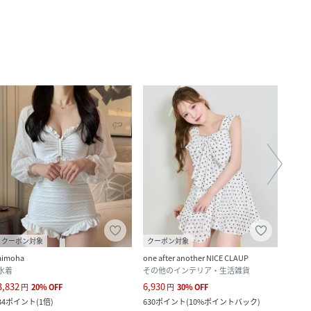
クーポン対象
クーポン対象
クー
aimoha
one after another NICE CLAUP
one a
水着
その他のインテリア・生活雑貨
その
3,832
6,930
6,600
円
20
%
OFF
円
30
%
OFF
34
ポイント
(
1倍
)
630
ポイント
(
10%ポイントバック
)
600
ポ