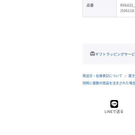
品番
RX6432
(
506118
redeem
ギフトラッピングサービ
発送日・在庫表記について
置き
同時に複数の商品を注文された場
LINEで送る