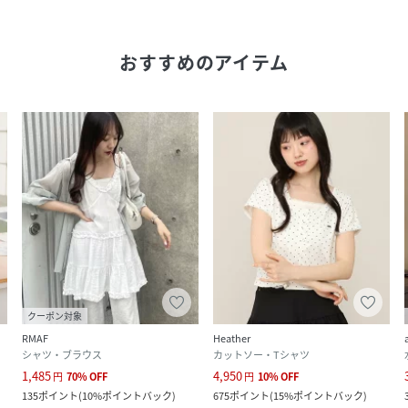
おすすめのアイテム
クーポン対象
RMAF
Heather
シャツ・ブラウス
カットソー・Tシャツ
1,485
4,950
円
70
%
OFF
円
10
%
OFF
135
ポイント
(
10%ポイントバック
)
675
ポイント
(
15%ポイントバック
)