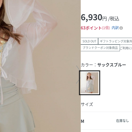
6,930
円 /税込
63
ポイント
1倍
内訳
SOLD OUT
ギフトラッピング対象
ブランドクーポン対象商品
ご利用に
カラー：
サックスブルー
サイズ
M
在庫なし