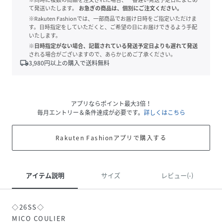
て発送いたします。
お急ぎの商品は、個別にご注文ください。
※Rakuten Fashionでは、一部商品でお届け日時をご指定いただけま
す。日時指定をしていただくと、ご希望の日にお届けできるよう手配
いたします。
※日時指定がない場合、記載されている発送予定日よりも遅れて発送
される場合がございますので、あらかじめご了承ください。
local_shipping
3,980
円以上の購入で送料無料
アプリならポイント最大3倍！
毎月エントリー＆条件達成が必要です。
詳しくはこちら
Rakuten Fashionアプリで購入する
アイテム説明
サイズ
レビュー(-)
◇26SS◇
MICO COULIER