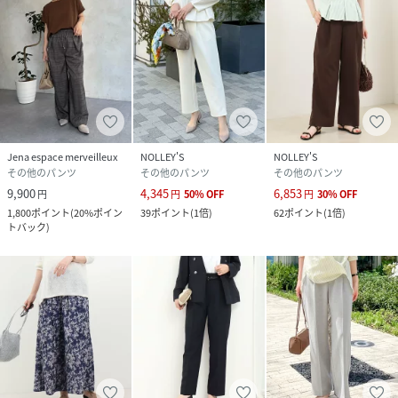
Jena espace merveilleux
NOLLEY'S
NOLLEY'S
その他のパンツ
その他のパンツ
その他のパンツ
9,900
4,345
6,853
円
円
50
%
OFF
円
30
%
OFF
1,800
ポイント
(
20%ポイン
39
ポイント
(
1倍
)
62
ポイント
(
1倍
)
トバック
)