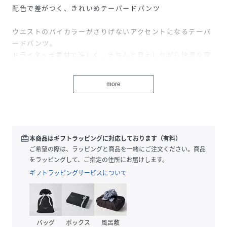
配色で差がつく、きれいめテーパードパンツ
ウエストのバイカラーがさりげないアクセントになるテーパ
ードパンツ。
ドライタッチ素材で涼しく、きちんと見えしながら快適な穿
き心地を叶えます。
more
◆Point
・ウエストバイカラーでさりげないデザイン性
・ワンタック入りのすっきりテーパードシルエット
・さらりとしたドライタッチ素材で涼しい穿き心地
・ストレッチ入りで動きやすく快適
redeem
本商品はギフトラッピングに対応しております（有料）
・ウエスト後ろゴムでラクなフィット感
ご希望の際は、ラッピングと商品を一緒にご注文ください。商品
・きちんと見えしながらストレスフリーな着用感
をラッピングして、ご指定の住所にお届けします。
・シワになりにくくイージーケアで扱いやすい
ギフトラッピングサービスについて
・きれいめスタイルや通勤コーデにおすすめの一本
----------------------------------------------------------
透け感：グレイッシュベージュ：若干あり、ネイビー：なし
バッグ
ボックス
風呂敷