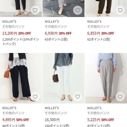
た時や、摩擦により色落ちし、他の衣料を汚すことがありま
すので（特に濃色のもの）ご注意ください。
NOLLEY'S
NOLLEY'S
NOLLEY'S
----------------------------------------------------------
その他のパンツ
その他のパンツ
その他のパンツ
◇商品のお気に入り登録◇
13,200
6,930
6,853
円
20
%
OFF
円
30
%
OFF
円
30
%
OFF
気になる商品は、お気に入り登録がオススメです！
1,200
ポイント
(
10%ポイン
63
ポイント
(
1倍
)
62
ポイント
(
1倍
)
クーポン情報や入荷情報など、通知されるようになります
トバック
)
----------------------------------------------------------
＜MICO COULIER＞
今の気分をノーリーズらしく取り入れたデイリーアイテムを
提案します。
ウエアからグッズまで幅広いラインアップ。やわらかく透明
感のある着こなしで新しい自分を発見。MICO COULIERの商
品につきましてはアウトレット店舗にて展開をしておりま
す。
NOLLEY'S
NOLLEY'S
NOLLEY'S
ネイビー：身長168cm 着用サイズ：38
その他のパンツ
その他のパンツ
その他のパンツ
グレイッシュベージュ：身長160 着用サイズ：38
4,895
16,500
5,225
円
50
%
OFF
円
円
50
%
OFF
44
ポイント
(
1倍
)
150
ポイント
(
1倍
)
47
ポイント
(
1倍
)