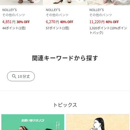
NOLLEY'S
NOLLEY'S
NOLLEY'S
その他のパンツ
その他のパンツ
その他のパンツ
4,851
6,270
11,220
円
30
%
OFF
円
40
%
OFF
円
40
%
OFF
44
ポイント
(
1倍
)
57
ポイント
(
1倍
)
1,020
ポイント
(
10%ポイン
トバック
)
関連キーワードから探す
search
10分丈
トピックス