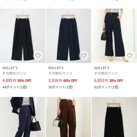
性別タイプ
レディース
原産国
中国製
素材
ポリエステル96%,ポリウレタン4%
サイズ
36、38
品番
RX6420_6
(
6-0819-4-09-008-94-36 RX6420
)
NOLLEY'S
NOLLEY'S
NOLLEY'S
その他のパンツ
その他のパンツ
その他のパンツ
4,895
3,916
6,853
円
50
%
OFF
円
60
%
OFF
円
30
%
OFF
44
ポイント
(
1倍
)
35
ポイント
(
1倍
)
62
ポイント
(
1倍
)