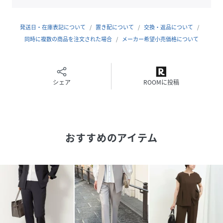
裏地：なし
伸縮性：ややあり
光沢感：なし
発送日・在庫表記について
置き配について
交換・返品について
生地の厚さ：薄手
同時に複数の商品を注文された場合
メーカー希望小売価格について
洗濯：手洗い可
----------------------------------------------------------
●お取扱い上のご注意●
シェア
ROOMに投稿
末永くご愛用頂くために、アテンションタグを必ずご確認の
上、着用又はお取り扱い下さい。
※店頭及び屋外での撮影画像は、光の当たり具合で色味が違
おすすめのアイテム
って見える場合があります。商品の色味は、スタジオ撮影の
画像をご参照下さい。
※商品画像に関しては出来る限り忠実に表示出来るよう努め
ておりますが、お客様がご利用のモニターの設定及び特性に
より、実際の商品と比較し色味に若干の誤差が生じる場合が
あります。
※製品洗い加工の商品は、多少の歪み、シワなどが見られた
り、風合いやサイズ等が1枚1枚異なります。汗や雨等で濡れ