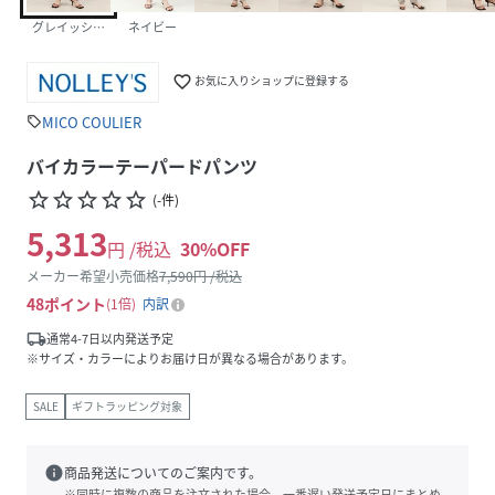
グレイッシュベージュ
ネイビー
favorite_border
お気に入りショップに登録する
MICO COULIER
sell
バイカラーテーパードパンツ
star_border
star_border
star_border
star_border
star_border
(
-
件
)
5,313
円 /税込
30
%OFF
メーカー希望小売価格
7,590
円 /税込
48
ポイント
1倍
内訳
local_shipping
通常4-7日以内発送予定
※サイズ・カラーによりお届け日が異なる場合があります。
SALE
ギフトラッピング対象
info
商品発送についてのご案内です。
※同時に複数の商品を注文された場合、一番遅い発送予定日にまとめ