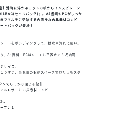
軽量】港町に浮かぶヨットの帆からインスピレーシ
ILBAG(セイルバッグ)』。A4書類やPCがしっか
行までマルチに活躍する内側撥水の異素材コンビ
トートバッグが登場！
】
水シートをボンディングして、撥水や汚れに強い。
り、A4資料・PCは立てても平置きでも収納可
ージサイズ。
１つずつ、最低限の収納スペースで見た目もスタ
タンでしっかり閉じる設計
リアルレザー）の異素材コンビ
------
3つ
ープン１