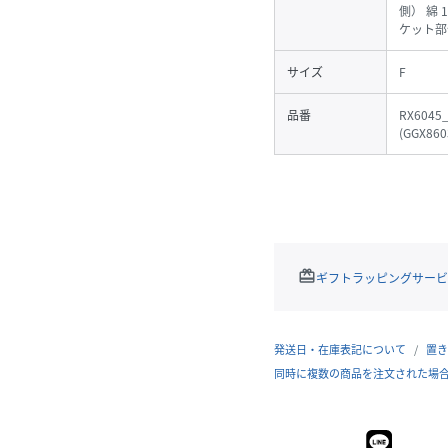
側） 綿 
ケット部
サイズ
F
品番
RX6045
(
GGX860
redeem
ギフトラッピングサービ
発送日・在庫表記について
置き
同時に複数の商品を注文された場