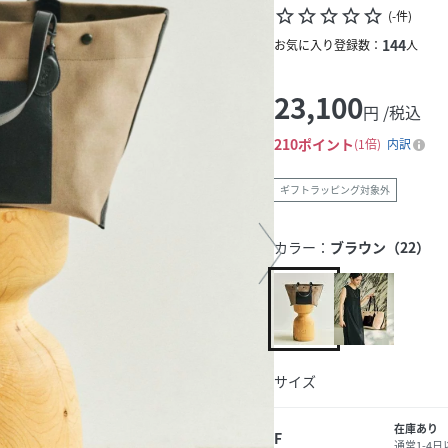
star_border
star_border
star_border
star_border
star_border
(
-
件
)
144
お気に入り登録数：
人
23,100
円 /税込
210
ポイント
1倍
内訳
ギフトラッピング対象外
カラー：
ブラウン（22）
サイズ
在庫あり
F
通常1-4