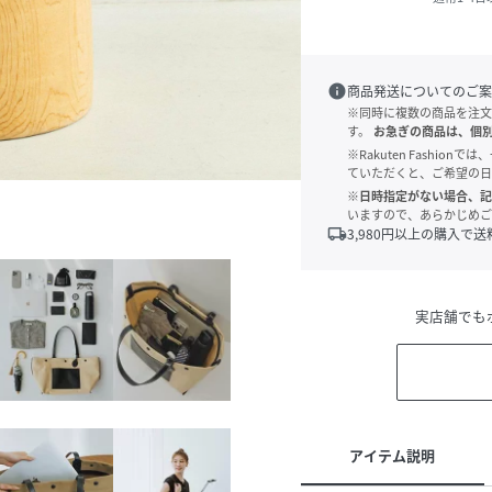
info
商品発送についてのご案
※同時に複数の商品を注文
す。
お急ぎの商品は、個
※Rakuten Fashi
ていただくと、ご希望の日
※日時指定がない場合、記
いますので、あらかじめご
local_shipping
3,980
円以上の購入で送
実店舗でも
アイテム説明