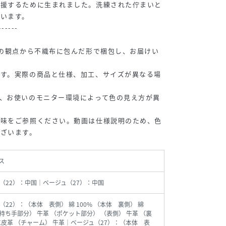
応援するために生まれました。洗練された佇まいと
います。
------
sの観点から不織布に包んだ形で梱包し、お届けい
です。実際の商品と仕様、加工、サイズが異なる場
、お使いのモニター環境によって色の見え方が異
色味をご参照ください。動画は仕様説明のため、色
ございます。
ス
（22）：中国｜ベージュ（27）：中国
（22）：（本体 表側） 綿 100% （本体 裏側） 綿
 （持ち手部分） 牛革 （ポケット部分） （表側） 牛革 （裏
工皮革 （チャーム） 牛革｜ベージュ（27）：（本体 表