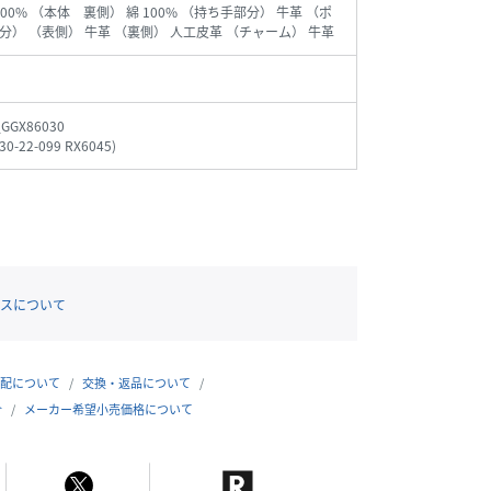
100% （本体 裏側） 綿 100% （持ち手部分） 牛革 （ポ
分） （表側） 牛革 （裏側） 人工皮革 （チャーム） 牛革
_GGX86030
30-22-099 RX6045
)
スについて
配について
交換・返品について
合
メーカー希望小売価格について