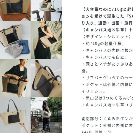
【大容量なのに710gと
ョンを受けて誕生した『SA
り入り、通勤・出張・旅
（キャンパス地×牛革）
【デザイン・シルエット
・約710gの軽量仕様。
・キャンバスの内側に撥
・キャンバスでも自立。
・深さとマチがたっぷりあ
能。
・サブバッグいらずのラ
・ポケットは外側と内側に
イリッシュ。
・開口部は3つのくるみボ
・キャンバス地×牛革（
--------------------------
開閉部分：くるみボタンが
ポケット：外側と内側にオ
A4/PC収納：可