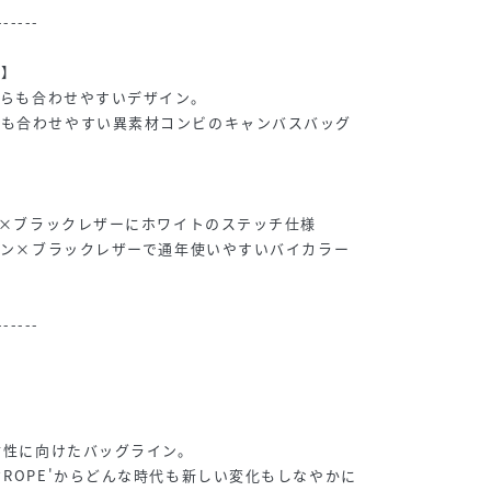
------
グ】
どちらも合わせやすいデザイン。
でも合わせやすい異素材コンビのキャンバスバッグ
ジュ×ブラックレザーにホワイトのステッチ仕様
ラウン×ブラックレザーで通年使いやすいバイカラー
------
。
く女性に向けたバッグライン。
ドROPE'からどんな時代も新しい変化もしなやかに