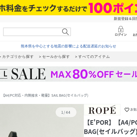
新規登録＆回答
熊本県を中心とする地震の影響による配送遅延のお知らせ
カテゴリから探す
セールから探す
すべてのアイテム
R】【A4/PC対応・内側撥水・軽量】SAIL BAG(セイルバッグ)
favorite_border
お気
1
/
44
【E'POR】【A4
BAG(セイルバッグ