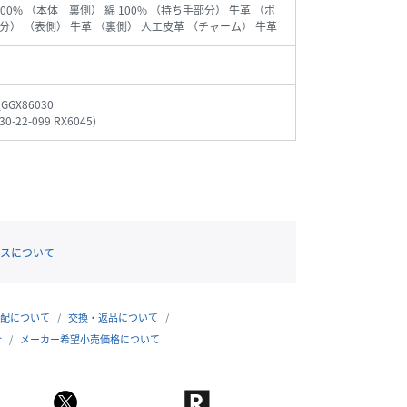
100% （本体 裏側） 綿 100% （持ち手部分） 牛革 （ポ
分） （表側） 牛革 （裏側） 人工皮革 （チャーム） 牛革
_GGX86030
30-22-099 RX6045
)
スについて
配について
交換・返品について
合
メーカー希望小売価格について