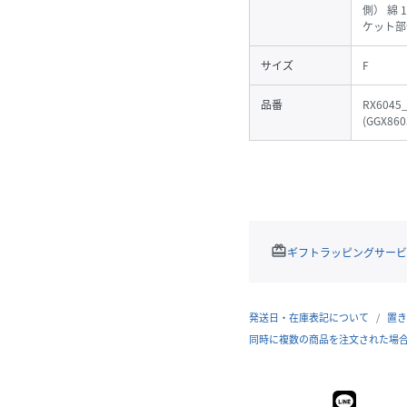
側） 綿 
ケット部
サイズ
F
品番
RX6045
(
GGX860
redeem
ギフトラッピングサービ
発送日・在庫表記について
置き
同時に複数の商品を注文された場