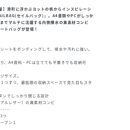
軽量】港町に浮かぶヨットの帆からインスピレーシ
ILBAG(セイルバッグ)』。A4書類やPCがしっか
行までマルチに活躍する内側撥水の異素材コンビ
トートバッグが登場！
】
水シートをボンディングして、撥水や汚れに強い。
り、A4資料・PCは立てても平置きでも収納可
ージサイズ。
１つずつ、最低限の収納スペースで見た目もスタ
タンでしっかり閉じる設計
リアルレザー）の異素材コンビ
------
3つ
ープン１