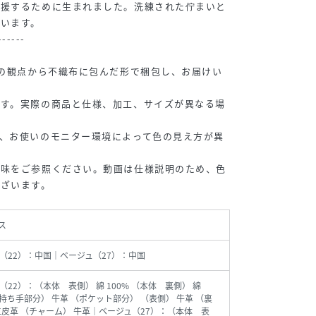
応援するために生まれました。洗練された佇まいと
います。
------
sの観点から不織布に包んだ形で梱包し、お届けい
です。実際の商品と仕様、加工、サイズが異なる場
、お使いのモニター環境によって色の見え方が異
色味をご参照ください。動画は仕様説明のため、色
ございます。
ス
（22）：中国｜ベージュ（27）：中国
（22）：（本体 表側） 綿 100% （本体 裏側） 綿
 （持ち手部分） 牛革 （ポケット部分） （表側） 牛革 （裏
工皮革 （チャーム） 牛革｜ベージュ（27）：（本体 表