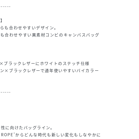
------
グ】
どちらも合わせやすいデザイン。
でも合わせやすい異素材コンビのキャンバスバッグ
ジュ×ブラックレザーにホワイトのステッチ仕様
ラウン×ブラックレザーで通年使いやすいバイカラー
------
。
く女性に向けたバッグライン。
ドROPE'からどんな時代も新しい変化もしなやかに