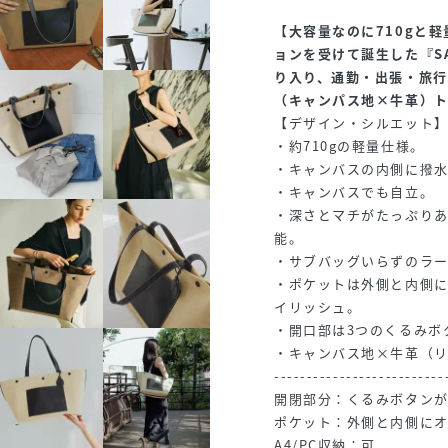
【大容量なのに710gと
ョンを受けて誕生した『SA
り入り、通勤・出張・旅
（キャンパス地×牛革）
【デザイン・シルエット
・約710gの軽量仕様。
・キャンバスの内側に撥
・キャンバスでも自立。
・深さとマチがたっぷりあ
能。
・サブバッグいらずのラ
・ポケットは外側と内側に
イリッシュ。
・開口部は3つのくるみボ
・キャンバス地×牛革（
--------------------------
開閉部分：くるみボタンが
ポケット：外側と内側にオ
A4/PC収納：可