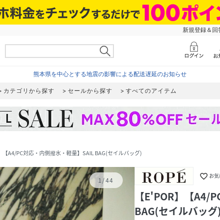
新規登録＆回答
熊本県を中心とする地震の影響による配送遅延のお知らせ
カテゴリから探す
セールから探す
すべてのアイテム
R】【A4/PC対応・内側撥水・軽量】SAIL BAG(セイルバッグ)
favorite_border
お気
1
/
44
【E'POR】【A4
BAG(セイルバッグ