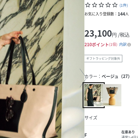
star_border
star_border
star_border
star_border
star_border
(
1
件
)
144
お気に入り登録数：
人
23,100
円 /税込
210
ポイント
1倍
内訳
ギフトラッピング対象外
カラー：
ベージュ（27）
サイズ
在庫あり
F
通常1-4