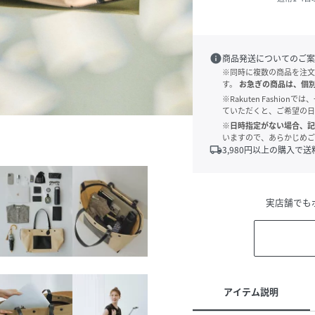
info
商品発送についてのご案
※同時に複数の商品を注文
す。
お急ぎの商品は、個
※Rakuten Fashi
ていただくと、ご希望の日
※日時指定がない場合、記
いますので、あらかじめご
local_shipping
3,980
円以上の購入で送
実店舗でも
アイテム説明