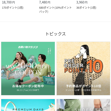
18,700
7,480
3,960
円
円
円
170
ポイント
(
1倍
)
680
ポイント
(
10%ポイント
36
ポイント
(
1倍
)
バック
)
トピックス