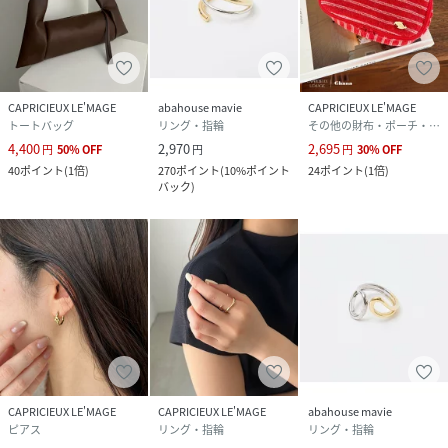
CAPRICIEUX LE'MAGE
abahouse mavie
CAPRICIEUX LE'MAGE
トートバッグ
リング・指輪
その他の財布・ポーチ・ケース
4,400
2,970
2,695
円
50
%
OFF
円
円
30
%
OFF
40
ポイント
(
1倍
)
270
ポイント
(
10%ポイント
24
ポイント
(
1倍
)
バック
)
CAPRICIEUX LE'MAGE
CAPRICIEUX LE'MAGE
abahouse mavie
ピアス
リング・指輪
リング・指輪