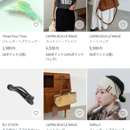
Three Four Time
CAPRICIEUX LE'MAGE
CAPRICIEUX LE'MAGE
バレッタ・ヘアクリップ・ヘアピン
カットソー・Tシャツ
トートバッグ
1,980
6,930
9,900
円
円
円
18
ポイント
(
1倍
)
630
ポイント
(
10%ポイント
90
ポイント
(
1倍
)
バック
)
B.C STOCK
CAPRICIEUX LE'MAGE
SMELLY
その他のヘアアクセサリー
トートバッグ
バレッタ・ヘアクリップ・ヘアピン