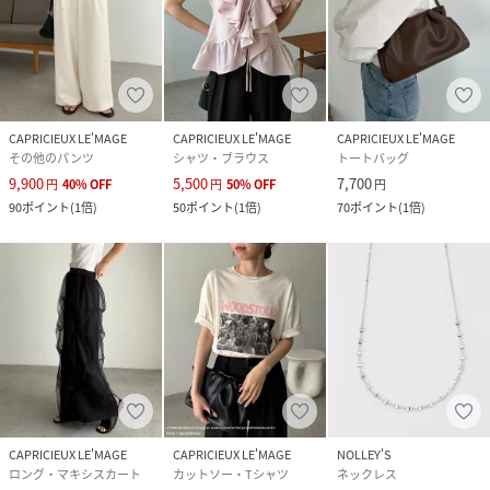
CAPRICIEUX LE'MAGE
CAPRICIEUX LE'MAGE
CAPRICIEUX LE'MAGE
その他のパンツ
シャツ・ブラウス
トートバッグ
9,900
5,500
7,700
円
40
%
OFF
円
50
%
OFF
円
90
ポイント
(
1倍
)
50
ポイント
(
1倍
)
70
ポイント
(
1倍
)
CAPRICIEUX LE'MAGE
CAPRICIEUX LE'MAGE
NOLLEY'S
ロング・マキシスカート
カットソー・Tシャツ
ネックレス