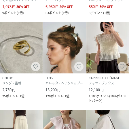
1,078
6,930
880
円
30
%
OFF
円
30
%
OFF
円
50
%
OFF
9
ポイント
(
1倍
)
63
ポイント
(
1倍
)
8
ポイント
(
1倍
)
GOLDY
H.O.V
CAPRICIEUX LE'MAGE
リング・指輪
バレッタ・ヘアクリップ・ヘアピン
シャツ・ブラウス
2,750
13,200
12,100
円
円
円
25
ポイント
(
1倍
)
120
ポイント
(
1倍
)
1,100
ポイント
(
10%ポイン
トバック
)