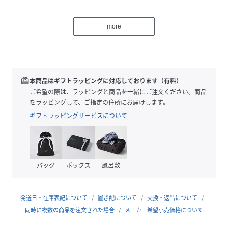
計算された曲線が女性らしい柔らかさを演出
小さめサイズで気軽にさっとお使いいただけます。
more
【GOLDY/ゴールディ】
自分のファッションスタイルを
遊び心いっぱいに楽しむ女性たちへのアクセサリーブランド
redeem
本商品はギフトラッピングに対応しております（有料）
ご希望の際は、ラッピングと商品を一緒にご注文ください。商品
をラッピングして、ご指定の住所にお届けします。
※撮影場所やお使いのモニター環境により若干お色味が異な
ギフトラッピングサービスについて
る場合がございます。
特にロケの撮影では明るく見える傾向にございます。
※商品はサンプルで撮影をしております。若干の仕様が変更
になる場合がございますので予めご了承の上ご注文ください
バッグ
ボックス
風呂敷
ますようお願いいたします。
※生産時期により色味が多少異なる場合がございます。この
商品の特徴として、予めご了承くださいませ。
発送日・在庫表記について
置き配について
交換・返品について
同時に複数の商品を注文された場合
メーカー希望小売価格について
▼商品のお気に入り登録