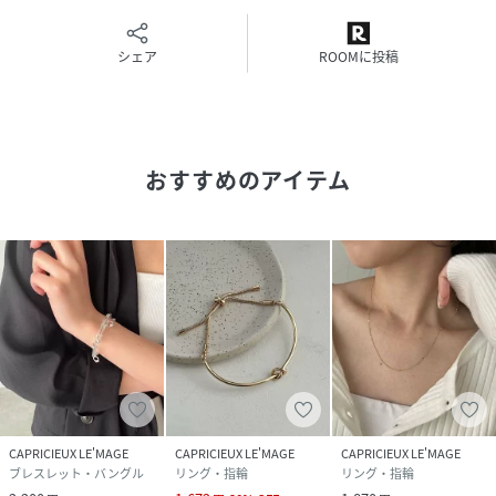
完売カラーの再入荷通知や、ラスト1点の通知、セールの通
知も受け取ることができます。
▼ブランドのお気に入り登録
シェア
ROOMに投稿
新商品や再入荷など、いち早くブランドのお得な情報を受け
取ることができます。
おすすめのアイテム
性別タイプ
レディース
原産国
中国
素材
仕様:真鍮・合金・鋼
サイズ
F
品番
RX5745_LEZ1061511A0015
(
LEZ1061511A0015-w-2 RX5745
)
CAPRICIEUX LE'MAGE
CAPRICIEUX LE'MAGE
CAPRICIEUX LE'MAGE
ブレスレット・バングル
リング・指輪
リング・指輪