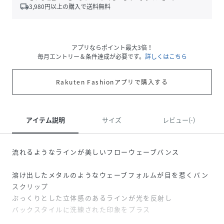
local_shipping
3,980
円以上の購入で送料無料
アプリならポイント最大3倍！
毎月エントリー＆条件達成が必要です。
詳しくはこちら
Rakuten Fashionアプリで購入する
アイテム説明
サイズ
レビュー(-)
流れるようなラインが美しいフローウェーブバンス
溶け出したメタルのようなウェーブフォルムが目を惹くバン
スクリップ
ぷっくりとした立体感のあるラインが光を反射し
バックスタイルに洗練された印象をプラス