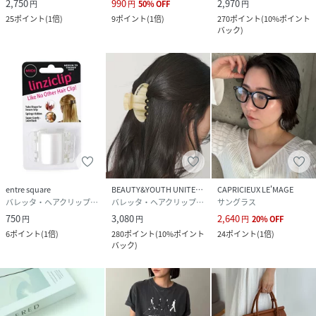
2,750
990
2,970
円
円
50
%
OFF
円
25
ポイント
(
1倍
)
9
ポイント
(
1倍
)
270
ポイント
(
10%ポイント
バック
)
entre square
BEAUTY&YOUTH UNITED ARROWS
CAPRICIEUX LE'MAGE
バレッタ・ヘアクリップ・ヘアピン
バレッタ・ヘアクリップ・ヘアピン
サングラス
750
3,080
2,640
円
円
円
20
%
OFF
6
ポイント
(
1倍
)
280
ポイント
(
10%ポイント
24
ポイント
(
1倍
)
バック
)