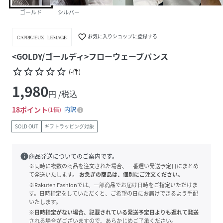
ゴールド
シルバー
favorite_border
お気に入りショップに登録する
<GOLDY/ゴールディ>フローウェーブバンス
star_border
star_border
star_border
star_border
star_border
(
-
件
)
1,980
円 /税込
18
ポイント
1倍
内訳
SOLD OUT
ギフトラッピング対象
info
商品発送についてのご案内です。
※同時に複数の商品を注文された場合、一番遅い発送予定日にまとめ
て発送いたします。
お急ぎの商品は、個別にご注文ください。
※Rakuten Fashionでは、一部商品でお届け日時をご指定いただけま
す。日時指定をしていただくと、ご希望の日にお届けできるよう手配
いたします。
※日時指定がない場合、記載されている発送予定日よりも遅れて発送
される場合がございますので、あらかじめご了承ください。