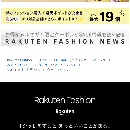
Rakuten Fashion
CAPRICIEUX LE'MAGE (カプリシュ レマージュ)
navigate_next
navigate_next
ヘアアクセサリー
カチューシャ・ヘアバンド
navigate_next
navigate_next
<GOLDY/ゴールディ>フローウェーブバンス