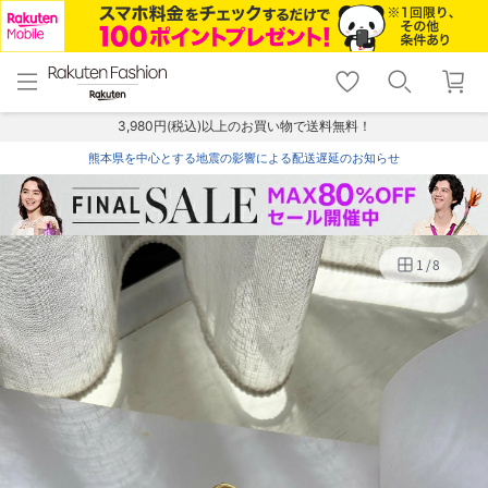
menu
home
search
favorite_border
shopping_cart
lock_outline
メニュー
トップ
検索
お気に入り
カート
ログイン
3,980円(税込)以上のお買い物で送料無料！
熊本県を中心とする地震の影響による配送遅延のお知らせ
1
/
8