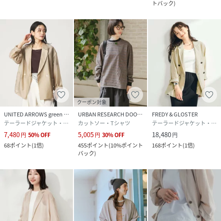
トバック
)
クーポン対象
UNITED ARROWS green label relaxing
URBAN RESEARCH DOORS
FREDY & GLOSTER
テーラードジャケット・ブレザー
カットソー・Tシャツ
テーラードジャケット・ブレザー
7,480
5,005
18,480
円
50
%
OFF
円
30
%
OFF
円
68
ポイント
(
1倍
)
455
ポイント
(
10%ポイント
168
ポイント
(
1倍
)
バック
)