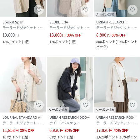
クーポン対象
Spick & Span
SLOBE IENA
URBAN RESEARCH
テーラードジャケット・ブレザー
テーラードジャケット・ブレザー
テーラードジャケット・ブレザー
19,800
13,860
8,800
円
円
30
%
OFF
円
50
%
OFF
180
ポイント
(
1倍
)
126
ポイント
(
1倍
)
800
ポイント
(
10%ポイント
バック
)
クーポン対象
クーポン対象
JOURNAL STANDARD relume
URBAN RESEARCH DOORS
URBAN RESEARCH ROSSO
テーラードジャケット・ブレザー
ナイロンジャケット
テーラードジャケット・ブレザー
11,858
6,930
17,820
円
30
%
OFF
円
30
%
OFF
円
40
%
OFF
107
ポイント
(
1倍
)
63
ポイント
(
1倍
)
1,620
ポイント
(
10%ポイン