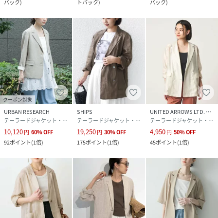
バック
)
トバック
)
バック
)
クーポン対象
URBAN RESEARCH
SHIPS
UNITED ARROWS LTD. OUTLET
テーラードジャケット・ブレザー
テーラードジャケット・ブレザー
テーラードジャケット・ブレザー
10,120
19,250
4,950
円
60
%
OFF
円
30
%
OFF
円
50
%
OFF
92
ポイント
(
1倍
)
175
ポイント
(
1倍
)
45
ポイント
(
1倍
)