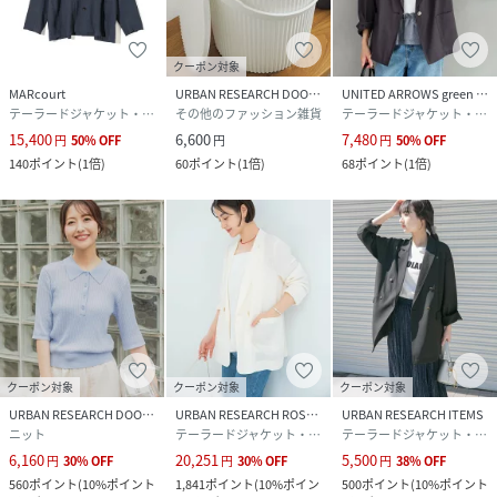
クーポン対象
MARcourt
URBAN RESEARCH DOORS
UNITED ARROWS green label relaxing
テーラードジャケット・ブレザー
その他のファッション雑貨
テーラードジャケット・ブレザー
15,400
6,600
7,480
円
50
%
OFF
円
円
50
%
OFF
140
ポイント
(
1倍
)
60
ポイント
(
1倍
)
68
ポイント
(
1倍
)
クーポン対象
クーポン対象
クーポン対象
URBAN RESEARCH DOORS
URBAN RESEARCH ROSSO
URBAN RESEARCH ITEMS
ニット
テーラードジャケット・ブレザー
テーラードジャケット・ブレザー
6,160
20,251
5,500
円
30
%
OFF
円
30
%
OFF
円
38
%
OFF
560
ポイント
(
10%ポイント
1,841
ポイント
(
10%ポイン
500
ポイント
(
10%ポイント