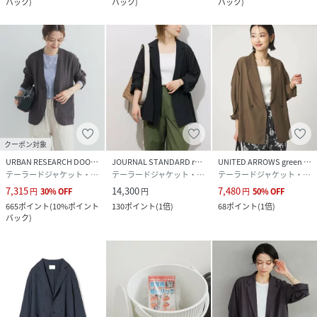
バック
)
バック
)
バック
)
品番
RX5338_DR26230
(
DR26230-2070708-6-bD RX5338
)
クーポン対象
URBAN RESEARCH DOORS
JOURNAL STANDARD relume
UNITED ARROWS green label relaxing
テーラードジャケット・ブレザー
テーラードジャケット・ブレザー
テーラードジャケット・ブレザー
7,315
14,300
7,480
円
30
%
OFF
円
円
50
%
OFF
665
ポイント
(
10%ポイント
130
ポイント
(
1倍
)
68
ポイント
(
1倍
)
バック
)