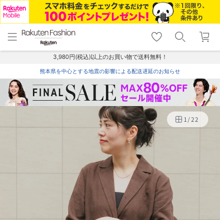
menu
home
search
favorite_border
shopping_cart
lock_outline
メニュー
トップ
検索
お気に入り
カート
ログイン
3,980円(税込)以上のお買い物で送料無料！
熊本県を中心とする地震の影響による配送遅延のお知らせ
1
/
22