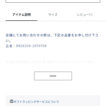
アイテム説明
サイズ
レビュー(-)
店舗にてお問い合わせの際は、下記の品番をお申し付け下さ
い。
品番：DR26230-2070708
今回は
DOORS二子玉川店 浪口
のコラボアイテムをご紹介
軽やかに羽織れる清涼感のあるテーラードジャケットです。
more
薄手のラミー混生地を使用し、ナチュラルで涼やかな風合い
に仕上げました。
お尻まわりまでカバーする着丈で、体のラインを拾いにくい
リラックス感のあるシルエットに。
袖はやや長めに設定しており、まくることでバランスの取り
redeem
ギフトラッピングサービスについて
やすい着こなしが叶います。