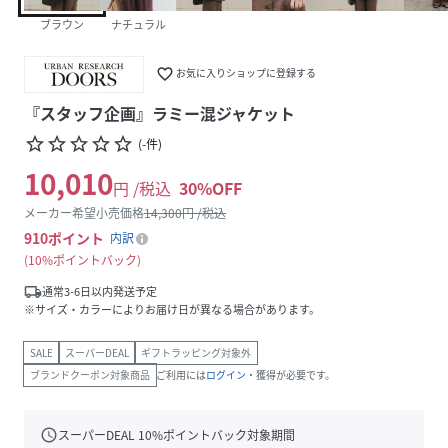
ブラウン
ナチュラル
favorite_border
お気に入りショップに登録する
『スタッフ企画』ラミー混ジャケット
star_border
star_border
star_border
star_border
star_border
(
-
件
)
10,010
円 /税込
30
%OFF
メーカー希望小売価格
14,300
円 /税込
910
ポイント
内訳
10%ポイントバック
local_shipping
通常3-6日以内発送予定
※サイズ・カラーによりお届け日が異なる場合があります。
SALE
スーパーDEAL
ギフトラッピング対象外
ブランドクーポン対象商品
ご利用には
ログイン
・獲得が必要です。
schedule
スーパーDEAL
10
%ポイントバック対象期間