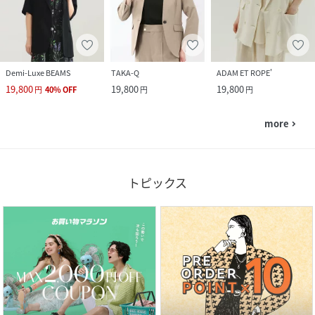
Demi-Luxe BEAMS
TAKA-Q
ADAM ET ROPE'
19,800
19,800
19,800
円
40
%
OFF
円
円
more
navigate_next
トピックス