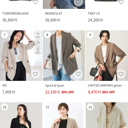
TOMORROWLAND
BEARDSLEY
FRAY I.D
36,300
28,600
24,200
円
円
円
7
8
9
VIS
Spick & Span
UNITED ARROWS green label relaxing
7,909
22,330
8,470
円
円
30
%
OFF
円
50
%
OFF
10
11
12