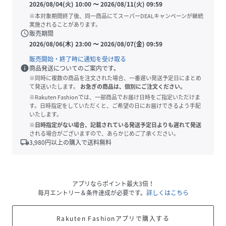
2026/08/04(火) 10:00
〜
2026/08/11(火) 09:59
※本対象期間終了後、同一商品にてスーパーDEALキャンペーンが継続
実施されることがあります。
schedule
販売期間
2026/08/06(木) 23:00
〜
2026/08/07(金) 09:59
販売開始・終了時に通知を受け取る
info
商品発送についてのご案内です。
※同時に複数の商品を注文された場合、一番遅い発送予定日にまとめ
て発送いたします。
お急ぎの商品は、個別にご注文ください。
※Rakuten Fashionでは、一部商品でお届け日時をご指定いただけま
す。日時指定をしていただくと、ご希望の日にお届けできるよう手配
いたします。
※日時指定がない場合、記載されている発送予定日よりも遅れて発送
される場合がございますので、あらかじめご了承ください。
local_shipping
3,980
円以上の購入で送料無料
アプリならポイント最大3倍！
毎月エントリー＆条件達成が必要です。
詳しくはこちら
Rakuten Fashionアプリで購入する