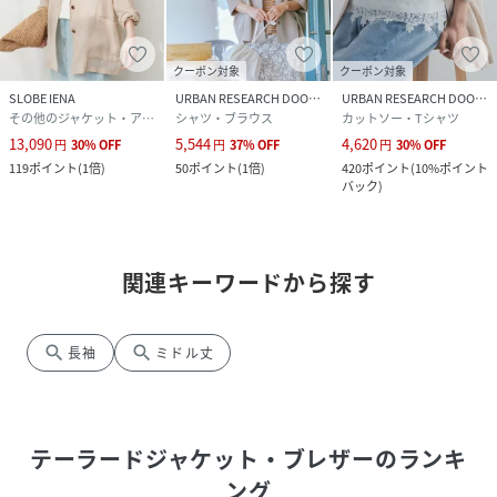
クーポン対象
クーポン対象
SLOBE IENA
URBAN RESEARCH DOORS
URBAN RESEARCH DOORS
その他のジャケット・アウター
シャツ・ブラウス
カットソー・Tシャツ
13,090
5,544
4,620
円
30
%
OFF
円
37
%
OFF
円
30
%
OFF
119
ポイント
(
1倍
)
50
ポイント
(
1倍
)
420
ポイント
(
10%ポイント
バック
)
関連キーワードから探す
search
search
長袖
ミドル丈
テーラードジャケット・ブレザー
のランキ
ング