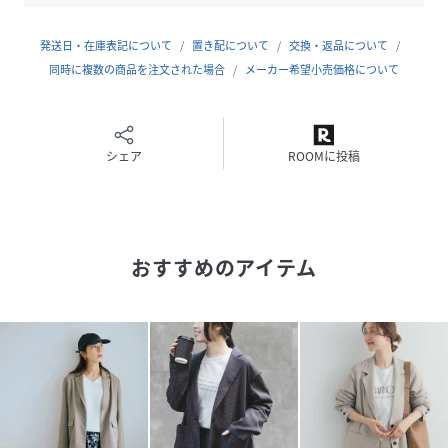
同素材のパンツと合わせれば、統一感のあるセットアップス
タイルも楽しめる一着。
発送日・在庫表記について
置き配について
交換・返品について
きちんと感がありながらも、かっちりしすぎない抜け感のあ
同時に複数の商品を注文された場合
メーカー希望小売価格について
る印象を演出します。
デイリーからきれいめシーンまで幅広く活躍するアイテムで
す。
シェア
ROOMに投稿
【2026 Spring/Summer】【26SS】
総重量 : 約380g
おすすめのアイテム
※商品画像は、光の当たり具合やパソコンなどの閲覧環境に
より、実際の色味と異なって見える場合がございます。予め
ご了承ください。
※商品の色味の目安は、商品単体の画像をご参照ください。
▼お気に入り登録のおすすめ▼
お気に入り登録された商品は、マイページにて現在の価格情
報や在庫状況の確認が可能です。