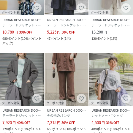
お買い物リストの管理にぜひご利用ください。
クーポン対象
クーポン対象
URBAN RESEARCH DOORS
URBAN RESEARCH DOORS
URBAN RESEARCH DOORS
素材感
テーラードジャケット・ブレザー
テーラードジャケット・ブレザー
テーラードジャケット・ブレザー
10,780
5,225
13,200
円
30
%
OFF
円
50
%
OFF
円
980
ポイント
(
10%ポイント
47
ポイント
(
1倍
)
120
ポイント
(
1倍
)
透け感 : ややあり(NATURALのみ)
バック
)
伸縮性 : なし
裏地 : なし
光沢 : なし
ポケット : あり
性別タイプ
レディース
原産国
中国
クーポン対象
クーポン対象
クーポン対象
URBAN RESEARCH DOORS
URBAN RESEARCH DOORS
URBAN RESEARCH DOORS
素材
再生繊維(セルロース)60%,ラミー40%
テーラードジャケット・ブレザー
その他のパンツ
カットソー・Tシャツ
7,920
7,315
4,500
円
40
%
OFF
円
30
%
OFF
円
31
%
OFF
サイズ
Free
720
ポイント
(
10%ポイント
665
ポイント
(
10%ポイント
409
ポイント
(
10%ポイント