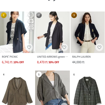
1
2
3
ROPE' PICNIC
UNITED ARROWS green label relaxing
RALPH LAUREN
6,741
8,470
44,000
円
10
%
OFF
円
50
%
OFF
円
4
5
6