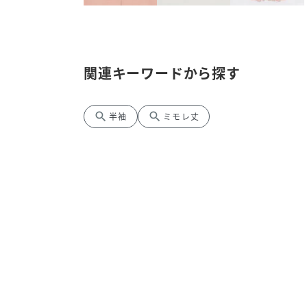
関連キーワードから探す
search
search
半袖
ミモレ丈