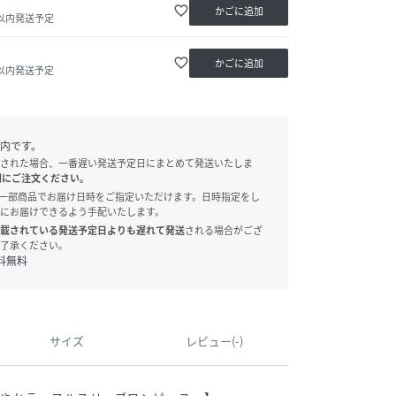
favorite_border
かごに追加
日以内発送予定
favorite_border
かごに追加
日以内発送予定
内です。
された場合、一番遅い発送予定日にまとめて発送いたしま
別にご注文ください。
onでは、一部商品でお届け日時をご指定いただけます。日時指定をし
にお届けできるよう手配いたします。
載されている発送予定日よりも遅れて発送
される場合がござ
了承ください。
料無料
サイズ
レビュー(-)