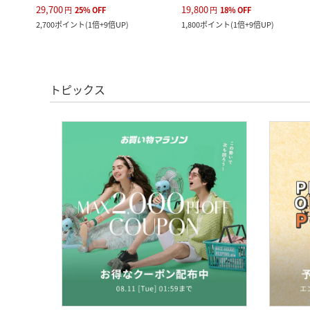
29,700
19,800
円
25
%
OFF
円
18
%
OFF
2,700
ポイント
(
1倍+9倍UP
)
1,800
ポイント
(
1倍+9倍UP
)
トピックス