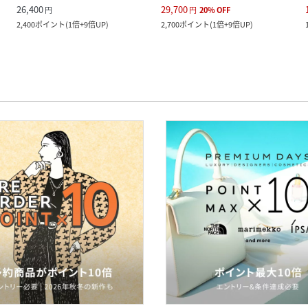
26,400
29,700
円
円
20
%
OFF
2,400
ポイント
(
1倍+9倍UP
)
2,700
ポイント
(
1倍+9倍UP
)