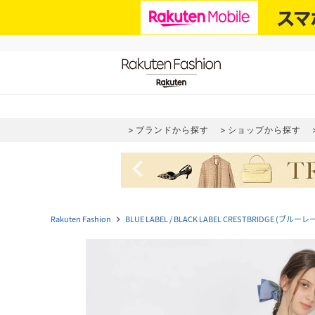
ブランドから探す
ショップから探す
navigate_before
Rakuten Fashion
BLUE LABEL / BLACK LABEL CRESTBRIDGE
navigate_next