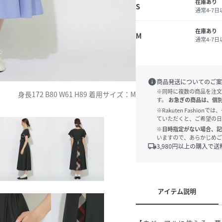
在庫あり
S
通常4-7
在庫あり
M
通常4-7
info
商品発送についてのご案
※同時に複数の商品を注文
身長172 B80 W61 H89 着用サイズ：M
す。
お急ぎの商品は、個
※Rakuten Fashi
ていただくと、ご希望の日
※日時指定がない場合、記
いますので、あらかじめご
local_shipping
3,980
円以上の購入で送
アイテム説明