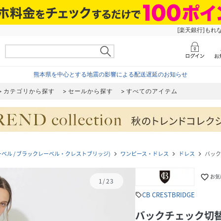
[楽天銀行]もれ
熊本県を中心とする地震の影響による配送遅延のお知らせ
カテゴリから探す
セールから探す
すべてのアイテム
 (ブルーレーベル / ブラックレーベル・クレストブリッジ)
ワンピース・ドレス
ドレス
バック
navigate_next
navigate_next
navigate_next
favorite_border
お気
1
/
23
CB CRESTBRIDGE
sell
バックチェック切