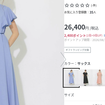
star_border
star_border
star_border
star_border
star_border
(
-
件
)
35
お気に入り登録数：
人
26,400
円 /税込
2,400
ポイント
1倍
9倍UP
ポイントアップ期間：2026/08/11
ギフトラッピング対象
カラー：
サックス
サイズ