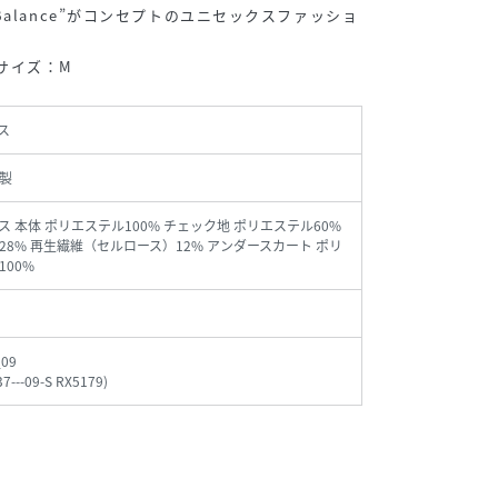
alance”がコンセプトのユニセックスファッショ
用サイズ：M
ス
製
ス 本体 ポリエステル100% チェック地 ポリエステル60%
28% 再生繊維（セルロース）12% アンダースカート ポリ
100%
_09
7---09-S RX5179
)