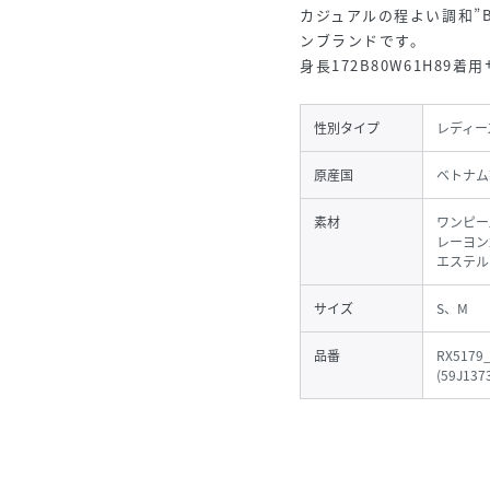
カジュアルの程よい調和”B
ンブランドです。
身長172B80W61H89着
性別タイプ
レディー
原産国
ベトナム
素材
ワンピー
レーヨン
エステル
サイズ
S、M
品番
RX5179
(
59J1373