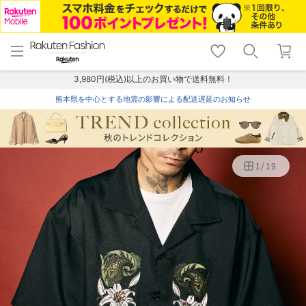
menu
home
search
favorite_border
shopping_cart
lock_outline
メニュー
トップ
検索
お気に入り
カート
ログイン
3,980円(税込)以上のお買い物で送料無料！
熊本県を中心とする地震の影響による配送遅延のお知らせ
1
/
19