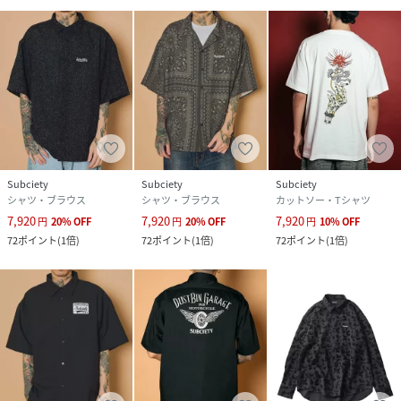
Subciety
Subciety
Subciety
シャツ・ブラウス
シャツ・ブラウス
カットソー・Tシャツ
7,920
7,920
7,920
円
20
%
OFF
円
20
%
OFF
円
10
%
OFF
72
ポイント
(
1倍
)
72
ポイント
(
1倍
)
72
ポイント
(
1倍
)