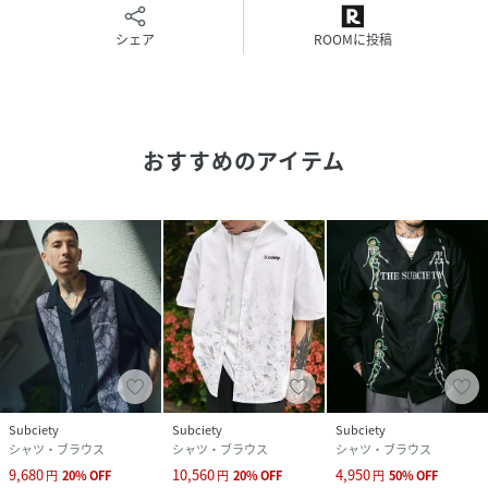
シェア
ROOMに投稿
おすすめのアイテム
Subciety
Subciety
Subciety
シャツ・ブラウス
シャツ・ブラウス
シャツ・ブラウス
9,680
10,560
4,950
円
20
%
OFF
円
20
%
OFF
円
50
%
OFF