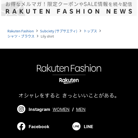
Rakuten Fashion
Subciety (サブサエティ)
トップス
navigate_next
navigate_next
navigate_next
シャツ・ブラウス
Lily shirt
navigate_next
Instagram
WOMEN
/
MEN
Facebook
LINE