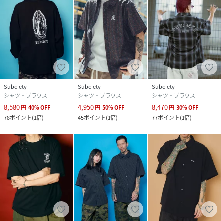
Subciety
Subciety
Subciety
シャツ・ブラウス
シャツ・ブラウス
シャツ・ブラウス
8,580
4,950
8,470
円
40
%
OFF
円
50
%
OFF
円
30
%
OFF
78
ポイント
(
1倍
)
45
ポイント
(
1倍
)
77
ポイント
(
1倍
)