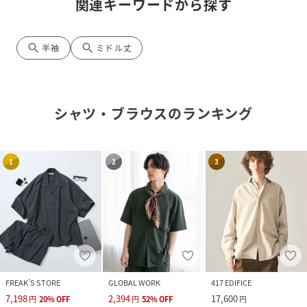
関連キーワードから探す
search
search
半袖
ミドル丈
シャツ・ブラウス
のランキング
1
2
3
FREAK’S STORE
GLOBAL WORK
417 EDIFICE
7,198
2,394
17,600
円
20
%
OFF
円
52
%
OFF
円