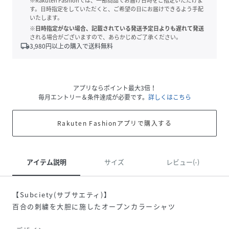
※Rakuten Fashionでは、一部商品でお届け日時をご指定いただけま
す。日時指定をしていただくと、ご希望の日にお届けできるよう手配
いたします。
※日時指定がない場合、記載されている発送予定日よりも遅れて発送
される場合がございますので、あらかじめご了承ください。
local_shipping
3,980
円以上の購入で送料無料
アプリならポイント最大3倍！
毎月エントリー＆条件達成が必要です。
詳しくはこちら
Rakuten Fashionアプリで購入する
アイテム説明
サイズ
レビュー(-)
【Subciety(サブサエティ)】
百合の刺繍を大胆に施したオープンカラーシャツ