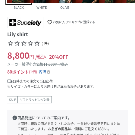
BLACK
WHITE
OLIVE
favorite_border
お気に入りショップに登録する
Lily shirt
star_border
star_border
star_border
star_border
star_border
(
-
件
)
8,800
円 /税込
20
%OFF
メーカー希望小売価格
11,000
円 /税込
80
ポイント
1倍
内訳
local_shipping
12時までの注文で当日出荷
※サイズ・カラーによりお届け日が異なる場合があります。
SALE
ギフトラッピング対象
info
商品発送についてのご案内です。
※同時に複数の商品を注文された場合、一番遅い発送予定日にまとめ
て発送いたします。
お急ぎの商品は、個別にご注文ください。