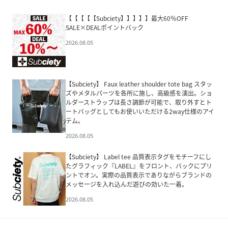
【【【【【Subciety】】】】】最大60％OFF
SALE×DEALポイントバック
2026.08.05
【Subciety】 Faux leather shoulder tote bag スタッ
ズやメタルパーツを各所に施し、高級感を演出。ショ
ルダーストラップは長さ調節が可能で、取り外すとト
ートバッグとしてもお使いいただける2way仕様のアイ
テム。
2026.08.05
【Subciety】 Label tee 品質表示タグをモチーフにし
たグラフィック『LABEL』をフロント、バックにプリ
ントでオン。実際の品質表示でありながらブランドの
メッセージを入れ込んだ遊びの効いた一着。
2026.08.05