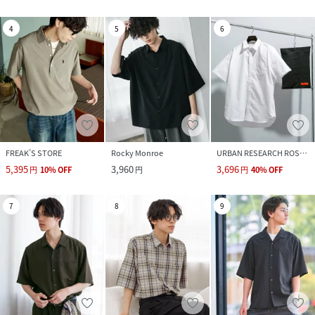
4
5
6
FREAK’S STORE
Rocky Monroe
URBAN RESEARCH ROSSO
5,395
3,960
3,696
円
10
%
OFF
円
円
40
%
OFF
7
8
9