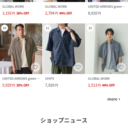
GLOBAL WORK
GLOBAL WORK
UNITED ARROWS green label relaxing
3,193
2,794
8,910
円
36
%
OFF
円
44
%
OFF
円
10
11
12
UNITED ARROWS green label relaxing
SHIPS
GLOBAL WORK
5,929
7,920
2,513
円
30
%
OFF
円
円
44
%
OFF
more
navigate_next
ショップニュース