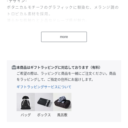
-デザイン-
ボタニカルモチーフのグラフィックに馴染む、メランジ調の
トロピカル素材を採用。
滑らかな肌触りと上品なドレープ感が魅力。
通気性・速乾性が良く、シワになりにくいためイージーケア
にも優れています。
more
トラディショナルな開襟シャツのディティールを残しつつ身
幅や肩幅、アームホールにゆとりを持たせたリラックス感の
あるボックスシルエット。
シルエットを美しく保ち、動きやすさをプラスする裾スリッ
ト入り。
redeem
本商品はギフトラッピングに対応しております（有料）
百合をブランド流に昇華した鮮やかなグラフィックを両胸に
ご希望の際は、ラッピングと商品を一緒にご注文ください。商品
刺繍で施しました。
をラッピングして、ご指定の住所にお届けします。
身頃脇には織りピスネームを配備。
ギフトラッピングサービスについて
-生地-
滑らかな肌触りと上品なドレープ感が魅力のポリエステルト
ロピカル素材を採用。
バッグ
ボックス
風呂敷