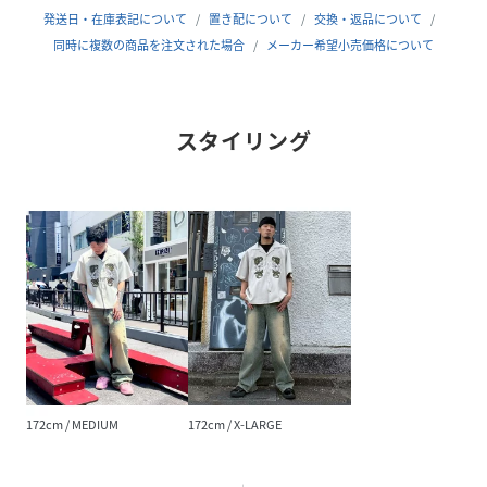
▼商品のお気に入り登録
発送日・在庫表記について
置き配について
交換・返品について
完売カラーの再入荷通知や、ラスト1点の通知、セールの通
同時に複数の商品を注文された場合
メーカー希望小売価格について
知も受け取ることができます。
▼ブランドのお気に入り登録
スタイリング
新商品や再入荷等、いち早くブランドのお得な情報を受け取
ることができます。
model:H175B85W69H86 着用サイズ:L
性別タイプ
メンズ
原産国
CHINA
素材
ポリエステル100%
サイズ
SMALL、MEDIUM、LARGE、X-LARGE
172cm / MEDIUM
172cm / X-LARGE
品番
RX4862_155
(
155-22244-005-S RX4862
)