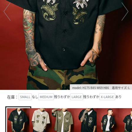
model: H175 B85 W69 H86 着用サイズ: L
在庫：
SMALL
なし
MEDIUM
残りわずか
LARGE
残りわずか
X-LARGE
あり