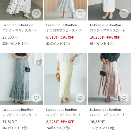
La boutique BonBon
La boutique BonBon
La boutique BonBon
ロング・マキシスカート
その他のワンピース・ドレス
ロング・マキシスカート
25,300
8,910
10,285
円
円
55
%
OFF
円
45
%
OFF
230
ポイント
(
1倍
)
81
ポイント
(
1倍
)
93
ポイント
(
1倍
)
La boutique BonBon
La boutique BonBon
La boutique BonBon
ロング・マキシスカート
ロング・マキシスカート
ロング・マキシスカート
17,820
8,228
16,830
円
円
56
%
OFF
円
162
ポイント
(
1倍
)
74
ポイント
(
1倍
)
153
ポイント
(
1倍
)