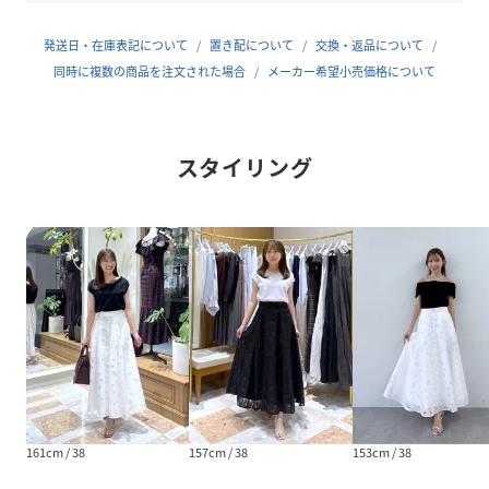
コンパクトなニットやカットソーを合わせれば、
バランスの取れた大人フェミニンなスタイリングが完成しま
発送日・在庫表記について
置き配について
交換・返品について
す。
同時に複数の商品を注文された場合
メーカー希望小売価格について
オフィスやお呼ばれシーンにもおすすめです。
スタイリング
●おすすめのシーン / 着こなし
きれいめカジュアル オフィスカジュアル
きれいめコーデ 夏コーデ お仕事コーデ
結婚式 オケージョン セレモニー
洗濯方法：手洗い
透け感：ややあり
光沢：ややあり
裏地：あり
生地の厚さ：ふつう
伸縮性：なし
161cm / 38
157cm / 38
153cm / 38
ウエストゴム：バックゴム仕様