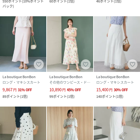
550
ポイント
(
10%ポイント
60
ポイント
(
1倍
)
46
ポイント
(
1倍
)
バック
)
La boutique BonBon
La boutique BonBon
La boutique BonBon
ロング・マキシスカート
その他のワンピース・ドレス
ロング・マキシスカート
9,867
10,890
15,400
円
31
%
OFF
円
45
%
OFF
円
30
%
OFF
89
ポイント
(
1倍
)
99
ポイント
(
1倍
)
140
ポイント
(
1倍
)