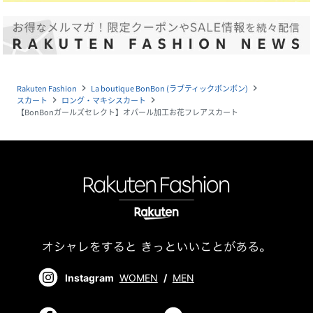
Rakuten Fashion
La boutique BonBon (ラブティックボンボン)
navigate_next
navigate_next
スカート
ロング・マキシスカート
navigate_next
navigate_next
【BonBonガールズセレクト】オパール加工お花フレアスカート
Instagram
WOMEN
/
MEN