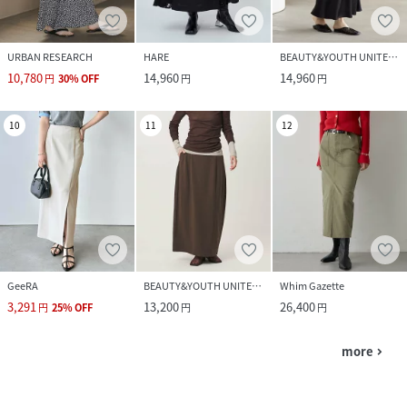
URBAN RESEARCH
HARE
BEAUTY&YOUTH UNITED ARROWS
10,780
14,960
14,960
円
30
%
OFF
円
円
10
11
12
GeeRA
BEAUTY&YOUTH UNITED ARROWS
Whim Gazette
3,291
13,200
26,400
円
25
%
OFF
円
円
more
navigate_next