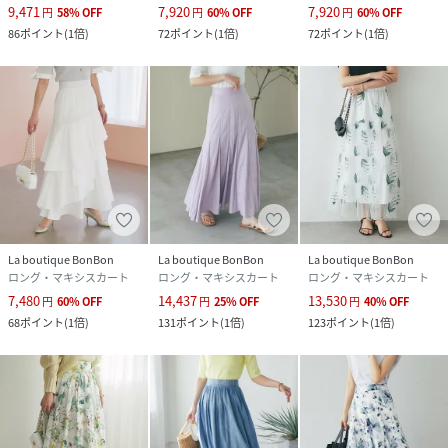
9,471
7,920
7,920
円
58
%
OFF
円
60
%
OFF
円
60
%
OFF
86
ポイント
(
1倍
)
72
ポイント
(
1倍
)
72
ポイント
(
1倍
)
La boutique BonBon
La boutique BonBon
La boutique BonBon
ロング・マキシスカート
ロング・マキシスカート
ロング・マキシスカート
7,480
14,437
13,530
円
60
%
OFF
円
25
%
OFF
円
40
%
OFF
68
ポイント
(
1倍
)
131
ポイント
(
1倍
)
123
ポイント
(
1倍
)