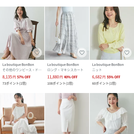
La boutique BonBon
La boutique BonBon
La boutique BonBon
その他のワンピース・ドレス
ロング・マキシスカート
ニット
8,135
11,880
6,682
円
57
%
OFF
円
40
%
OFF
円
55
%
OFF
73
ポイント
(
1倍
)
108
ポイント
(
1倍
)
60
ポイント
(
1倍
)