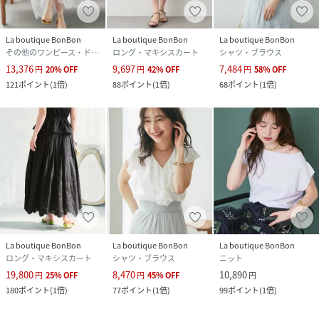
La boutique BonBon
La boutique BonBon
La boutique BonBon
その他のワンピース・ドレス
ロング・マキシスカート
シャツ・ブラウス
13,376
9,697
7,484
円
20
%
OFF
円
42
%
OFF
円
58
%
OFF
121
ポイント
(
1倍
)
88
ポイント
(
1倍
)
68
ポイント
(
1倍
)
La boutique BonBon
La boutique BonBon
La boutique BonBon
ロング・マキシスカート
シャツ・ブラウス
ニット
19,800
8,470
10,890
円
25
%
OFF
円
45
%
OFF
円
180
ポイント
(
1倍
)
77
ポイント
(
1倍
)
99
ポイント
(
1倍
)