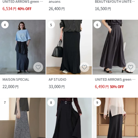
UNITED ARROWS green label relaxing
anuans
BEAUTY&YOUTH UNITED ARROWS
6,534
26,400
16,500
円
40
%
OFF
円
円
4
5
6
MAISON SPECIAL
AP STUDIO
UNITED ARROWS green label relaxing
22,000
33,000
6,490
円
円
円
50
%
OFF
7
8
9