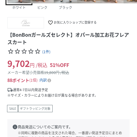
ホワイト
ピンク
ブラック
favorite_border
お気に入りショップに登録する
【BonBonガールズセレクト】オパール加工お花フレア
スカート
star_border
star_border
star_border
star_border
star_border
(
1
件
)
9,702
円 /税込
51
%OFF
メーカー希望小売価格
19,800
円 /税込
88
ポイント
1倍
内訳
local_shipping
通常4-7日以内発送予定
※サイズ・カラーによりお届け日が異なる場合があります。
SALE
ギフトラッピング対象
info
商品発送についてのご案内です。
※同時に複数の商品を注文された場合、一番遅い発送予定日にまとめ