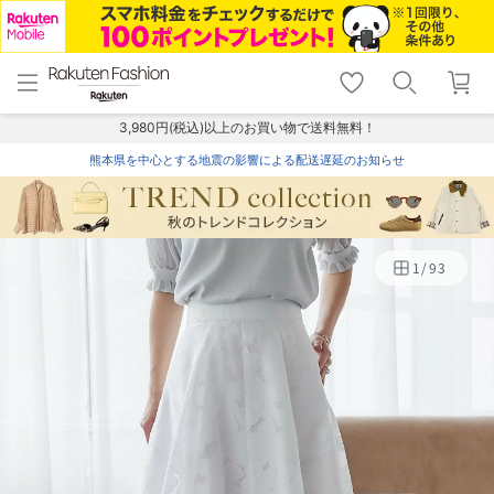
menu
home
search
favorite_border
shopping_cart
lock_outline
メニュー
トップ
検索
お気に入り
カート
ログイン
3,980円(税込)以上のお買い物で送料無料！
熊本県を中心とする地震の影響による配送遅延のお知らせ
1
/
93