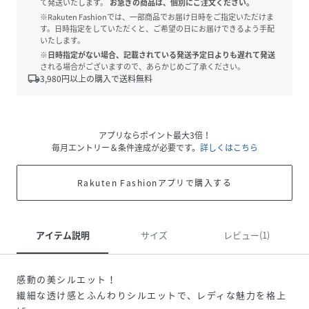
て発送いたします。
お急ぎの商品は、個別にご注文ください。
※Rakuten Fashionでは、一部商品でお届け日時をご指定いただけま
す。日時指定をしていただくと、ご希望の日にお届けできるよう手配
いたします。
※日時指定がない場合、記載されている発送予定日よりも遅れて発送
される場合がございますので、あらかじめご了承ください。
local_shipping
3,980
円以上の購入で送料無料
アプリならポイント最大3倍！
毎月エントリー＆条件達成が必要です。
詳しくはこちら
Rakuten Fashionアプリで購入する
アイテム説明
サイズ
レビュー(1)
感動の美シルエット！
繊細な透け感とふんわりシルエットで、レディな魅力を格上