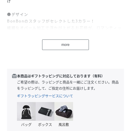
げ
●デザイン
BonBonのスタッフがセレクトした3カラー！
繊細なオパール加工で浮かび上がるお花柄が、ロマンティッ
クな雰囲気を醸し出すフレアスカート。
上品な透け感と滑らかな肌触りが特徴の生地を使用してお
more
り、
ふんわりと広がるシルエットが、女性らしさを引き立てま
す。
動くたびに優雅に揺れるスカートは、周囲の視線を惹きつけ
ること間違いなし。
redeem
本商品はギフトラッピングに対応しております（有料）
穿くだけでコーデの主役になる、華やかな一枚です。
ご希望の際は、ラッピングと商品を一緒にご注文ください。商品
をラッピングして、ご指定の住所にお届けします。
●ポイント
ギフトラッピングサービスについて
・繊細なオパール加工で奥行きのある表情
・立体的なふんわりシルエット
・上品な透け感と滑らかな肌触り
バッグ
ボックス
風呂敷
●コーディネート