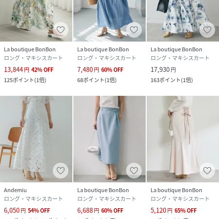
La boutique BonBon
La boutique BonBon
La boutique BonBon
ロング・マキシスカート
ロング・マキシスカート
ロング・マキシスカート
13,844
7,480
17,930
円
42
%
OFF
円
60
%
OFF
円
125
ポイント
(
1倍
)
68
ポイント
(
1倍
)
163
ポイント
(
1倍
)
Andemiu
La boutique BonBon
La boutique BonBon
ロング・マキシスカート
ロング・マキシスカート
ロング・マキシスカート
6,050
6,688
5,120
円
54
%
OFF
円
60
%
OFF
円
65
%
OFF