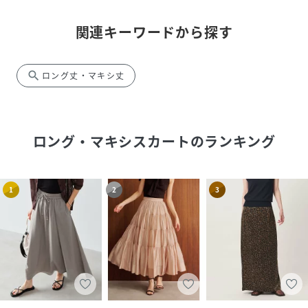
関連キーワードから探す
search
ロング丈・マキシ丈
ロング・マキシスカート
のランキング
1
2
3