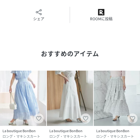
ファスナー：あり
ポケット：あり
シェア
ROOMに投稿
▼NEWSで詳しくご紹介▼
おすすめのアイテム
性別タイプ
レディース
原産国
中国
素材
表地:レーヨン76% ポリエステル24%
裏地:ポリエステル100%
サイズ
36、38
品番
RX4774_LBZ1061501A0005
(
LBZ1061501A0005-3-6 RX4774
)
La boutique BonBon
La boutique BonBon
La boutique BonBon
ロング・マキシスカート
ロング・マキシスカート
ロング・マキシスカート