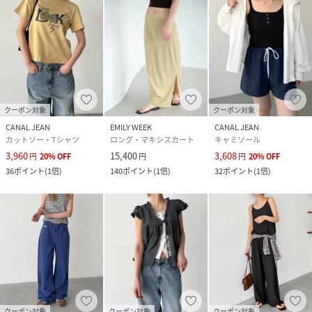
クーポン対象
クーポン対象
CANAL JEAN
EMILY WEEK
CANAL JEAN
カットソー・Tシャツ
ロング・マキシスカート
キャミソール
3,960
15,400
3,608
円
20
%
OFF
円
円
20
%
OFF
36
ポイント
(
1倍
)
140
ポイント
(
1倍
)
32
ポイント
(
1倍
)
クーポン対象
クーポン対象
クーポン対象