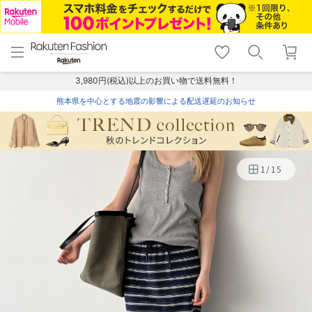
menu
home
search
favorite_border
shopping_cart
lock_outline
メニュー
トップ
検索
お気に入り
カート
ログイン
3,980円(税込)以上のお買い物で送料無料！
熊本県を中心とする地震の影響による配送遅延のお知らせ
1
/
15