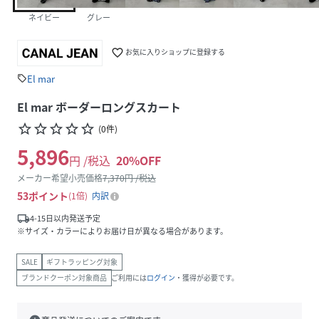
ネイビー
グレー
favorite_border
お気に入りショップに登録する
El mar
sell
El mar ボーダーロングスカート
star_border
star_border
star_border
star_border
star_border
(
0
件
)
5,896
円 /税込
20
%OFF
メーカー希望小売価格
7,370
円 /税込
53
ポイント
1倍
内訳
local_shipping
4-15日以内発送予定
※サイズ・カラーによりお届け日が異なる場合があります。
SALE
ギフトラッピング対象
ブランドクーポン対象商品
ご利用には
ログイン
・獲得が必要です。