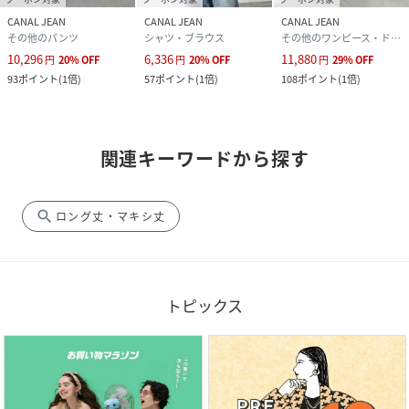
CANAL JEAN
CANAL JEAN
CANAL JEAN
その他のパンツ
シャツ・ブラウス
その他のワンピース・ドレス
10,296
6,336
11,880
円
20
%
OFF
円
20
%
OFF
円
29
%
OFF
93
ポイント
(
1倍
)
57
ポイント
(
1倍
)
108
ポイント
(
1倍
)
関連キーワードから探す
search
ロング丈・マキシ丈
トピックス