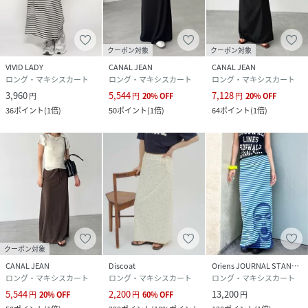
・蛍光増白剤が入っていない洗剤をご使用ください。
・クリーニングネットをご使用ください。
・濃い色と白・淡色物は分けて洗ってください。
クーポン対象
クーポン対象
・洗濯で多少縮むことがあります。洗濯後はすばやく形を整
VIVID LADY
CANAL JEAN
CANAL JEAN
えて干してください。タンブラー乾燥はお避けください。
ロング・マキシスカート
ロング・マキシスカート
ロング・マキシスカート
・アイロンの際は当て布をご使用ください。
3,960
5,544
7,128
円
円
20
%
OFF
円
20
%
OFF
・着用時の汗や摩擦により、他の衣類や鞄などに色移りする
36
ポイント
(
1倍
)
50
ポイント
(
1倍
)
64
ポイント
(
1倍
)
ことがありますので、淡色系との着合わせはご注意くださ
い。
・摩擦や引っかけにご留意ください。
※取り扱い及びお手入れ方法については、商品についている
取扱表示、洗濯表示にてご確認下さい。
※照明の関係により、実際よりも色味が違って見える場合が
あります。
またパソコン・スマートフォンなどの環境により、若干製品
クーポン対象
と画像のカラーが異なる場合もございます。
CANAL JEAN
Discoat
Oriens JOURNAL STANDARD
ロング・マキシスカート
ロング・マキシスカート
ロング・マキシスカート
※商品の色味は、商品アップ画像をご参照ください。
5,544
2,200
13,200
円
20
%
OFF
円
60
%
OFF
円