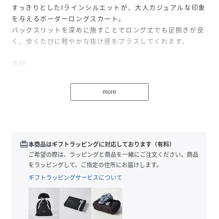
すっきりとしたIラインシルエットが、大人カジュアルな印象
を与えるボーダーロングスカート。
バックスリットを深めに施すことでロング丈でも足捌きが良
く、歩くたびに軽やかな抜け感をプラスしてくれます。
素材
柔らかくさらりとした肌触りのカットソー素材。
ウエストは総ゴム仕様でリラックス感のある穿き心地なが
more
ら、腰回りはもたつかずスッキリと仕上げました。
コーディネート
Tシャツやタンクトップを合わせたカジュアルスタイルも、
レディーライクなトップスを合わせた綺麗めスタイルにも◎
redeem
本商品はギフトラッピングに対応しております（有料）
コンパクトなタンクトップやTシャツを合わせると、女性ら
ご希望の際は、ラッピングと商品を一緒にご注文ください。商品
しさが際立つ洗練されたIラインコーデが完成します。
をラッピングして、ご指定の住所にお届けします。
ギフトラッピングサービスについて
Elmar(エルマール)
Elmarはスペイン語で『海』
海に向かうときはだれでもワクワクする。