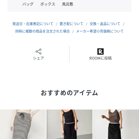
バッグ
ボックス
風呂敷
洋服を選ぶとき、袖を通すとき、
同じように心が踊るアイテムを提案したい。
そんな『ワクワク』な気持ちを込めてElmarはデビューしま
発送日・在庫表記について
置き配について
交換・返品について
した。
同時に複数の商品を注文された場合
メーカー希望小売価格について
-------------------------------------
生地の厚さ:厚い〇〇〇●〇薄い
伸縮性:あり
シェア
ROOMに投稿
透け感:なし
裏地:なし
光沢:なし
・1ポケット
おすすめのアイテム
・ウエストゴム仕様(ドローコード付き)
-------------------------------------
【モデル情報】
H158B77W57H84
取扱い