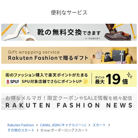
便利なサービス
Rakuten Fashion
CANAL JEAN (キャナルジーン)
スカート
navigate_next
navigate_next
navigate_next
その他のスカート
El mar ボーダーロングスカート
navigate_next