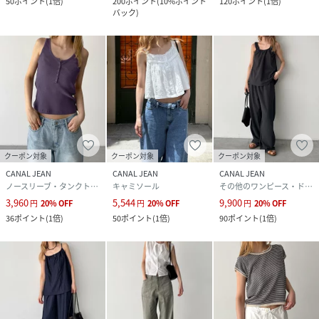
50
ポイント
(
1倍
)
200
ポイント
(
10%ポイント
120
ポイント
(
1倍
)
性別タイプ
レディース
バック
)
素材
ポリエステル65％, コットン35％
サイズ
ONE
品番
RX4595_261
(
261-000366-073-1 RX4595
)
クーポン対象
クーポン対象
クーポン対象
CANAL JEAN
CANAL JEAN
CANAL JEAN
ノースリーブ・タンクトップ
キャミソール
その他のワンピース・ドレス
3,960
5,544
9,900
円
20
%
OFF
円
20
%
OFF
円
20
%
OFF
36
ポイント
(
1倍
)
50
ポイント
(
1倍
)
90
ポイント
(
1倍
)