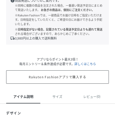
info
商品発送についてのご案内です。
※同時に複数の商品を注文された場合、一番遅い発送予定日にまとめ
て発送いたします。
お急ぎの商品は、個別にご注文ください。
※Rakuten Fashionでは、一部商品でお届け日時をご指定いただけま
す。日時指定をしていただくと、ご希望の日にお届けできるよう手配
いたします。
※日時指定がない場合、記載されている発送予定日よりも遅れて発送
される場合がございますので、あらかじめご了承ください。
local_shipping
3,980
円以上の購入で送料無料
アプリならポイント最大3倍！
毎月エントリー＆条件達成が必要です。
詳しくはこちら
Rakuten Fashionアプリで購入する
アイテム説明
サイズ
レビュー(0)
デザイン