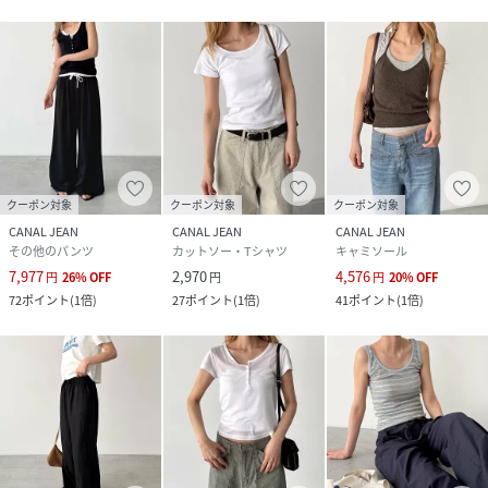
クーポン対象
クーポン対象
クーポン対象
CANAL JEAN
CANAL JEAN
CANAL JEAN
その他のパンツ
カットソー・Tシャツ
キャミソール
7,977
2,970
4,576
円
26
%
OFF
円
円
20
%
OFF
72
ポイント
(
1倍
)
27
ポイント
(
1倍
)
41
ポイント
(
1倍
)