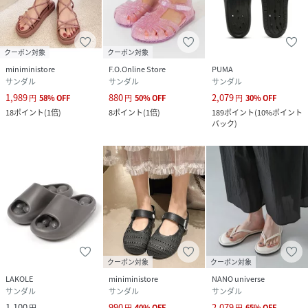
クーポン対象
クーポン対象
miniministore
F.O.Online Store
PUMA
サンダル
サンダル
サンダル
1,989
880
2,079
円
58
%
OFF
円
50
%
OFF
円
30
%
OFF
18
ポイント
(
1倍
)
8
ポイント
(
1倍
)
189
ポイント
(
10%ポイント
バック
)
クーポン対象
クーポン対象
LAKOLE
miniministore
NANO universe
サンダル
サンダル
サンダル
1,100
990
2,079
円
円
40
%
OFF
円
65
%
OFF