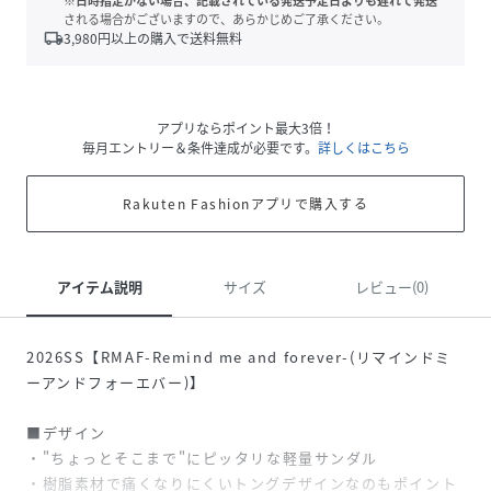
※日時指定がない場合、記載されている発送予定日よりも遅れて発送
される場合がございますので、あらかじめご了承ください。
local_shipping
3,980
円以上の購入で送料無料
アプリならポイント最大3倍！
毎月エントリー＆条件達成が必要です。
詳しくはこちら
Rakuten Fashionアプリで購入する
アイテム説明
サイズ
レビュー(0)
2026SS【RMAF-Remind me and forever-(リマインドミ
ーアンドフォーエバー)】
■デザイン
・"ちょっとそこまで"にピッタリな軽量サンダル
・樹脂素材で痛くなりにくいトングデザインなのもポイント