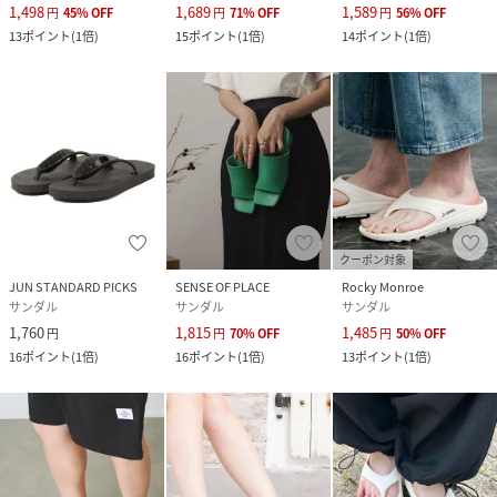
1,498
1,689
1,589
円
45
%
OFF
円
71
%
OFF
円
56
%
OFF
13
ポイント
(
1倍
)
15
ポイント
(
1倍
)
14
ポイント
(
1倍
)
クーポン対象
JUN STANDARD PICKS
SENSE OF PLACE
Rocky Monroe
サンダル
サンダル
サンダル
1,760
1,815
1,485
円
円
70
%
OFF
円
50
%
OFF
16
ポイント
(
1倍
)
16
ポイント
(
1倍
)
13
ポイント
(
1倍
)