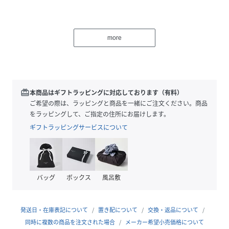
more
《気になるアイテムはお気に入り登録がおすすめ》
・お気に入り登録した商品はメニューの「♡お気に入り」ボ
タンから、一覧表示することが出来ます。
・完売商品の再入荷情報を受け取ることが出来ます。
redeem
本商品はギフトラッピングに対応しております（有料）
パソコンの場合・・・「カートに入れる」ボタン横に表示さ
ご希望の際は、ラッピングと商品を一緒にご注文ください。商品
れている「♡」をクリックしてください。
をラッピングして、ご指定の住所にお届けします。
スマートフォンの場合・・・商品画像右上に表示されている
ギフトラッピングサービスについて
「♡」をタップしてください。
《PALCLOSETアプリのブランドフォローがおすすめ》
・新商品やお得な情報をいち早くcheckする事が出来ます。
バッグ
ボックス
風呂敷
・スタッフコーディネートや店舗ごとのブログをお楽しみ頂
けます。
発送日・在庫表記について
置き配について
交換・返品について
※キャンペーンやフェアにより価格が変動する場合がござい
同時に複数の商品を注文された場合
メーカー希望小売価格について