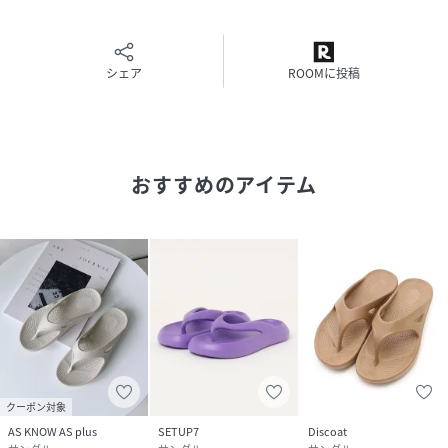
ます。
※照明やパソコンなどの環境により、製品と画像のカラーが
やや異なって見える場合もございます。
※サンプルで撮影している為、実際の商品と若干仕様が異な
シェア
ROOMに投稿
る場合がございます。
《返品・交換について》
・着用後、洗濯後の返品・交換は致しかねます。
おすすめのアイテム
・商品到着後、着用前に商品状態のご確認をお願い致しま
す。
性別タイプ
レディース
原産国
中国
素材
EVA樹脂
クーポン対象
サイズ
M、L
AS KNOW AS plus
SETUP7
Discoat