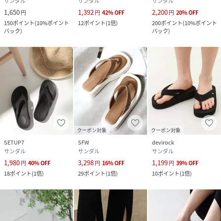
サンダル
サンダル
サンダル
品番
RX4587_5061130170
1,650
1,392
2,200
円
円
42
%
OFF
円
20
%
OFF
(
5061130170-1h-1r RX4587
)
150
ポイント
(
10%ポイント
12
ポイント
(
1倍
)
200
ポイント
(
10%ポイント
バック
)
バック
)
クーポン対象
クーポン対象
SETUP7
SFW
devirock
サンダル
サンダル
サンダル
1,980
3,298
1,199
円
40
%
OFF
円
16
%
OFF
円
39
%
OFF
18
ポイント
(
1倍
)
29
ポイント
(
1倍
)
10
ポイント
(
1倍
)