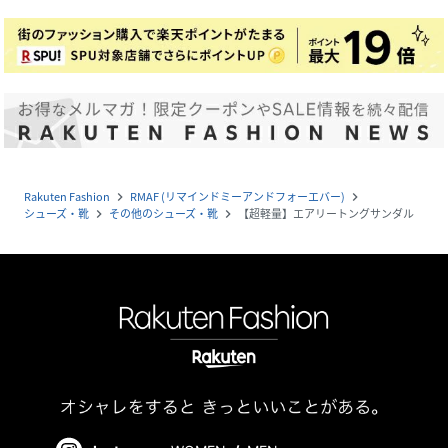
Rakuten Fashion
RMAF (リマインドミーアンドフォーエバー)
navigate_next
navigate_next
シューズ・靴
その他のシューズ・靴
【超軽量】エアリートングサンダル
navigate_next
navigate_next