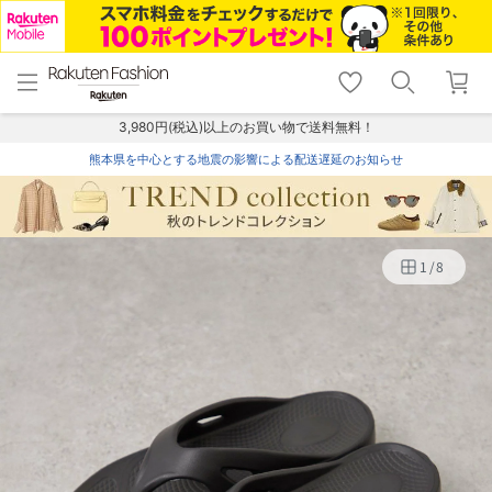
menu
home
search
favorite_border
shopping_cart
lock_outline
メニュー
トップ
検索
お気に入り
カート
ログイン
3,980円(税込)以上のお買い物で送料無料！
熊本県を中心とする地震の影響による配送遅延のお知らせ
1
/
8