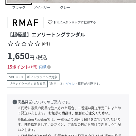
ブラック
アイボリー
グレー
favorite_border
お気に入りショップに登録する
【超軽量】エアリートングサンダル
star_border
star_border
star_border
star_border
star_border
(
0
件
)
1,650
円 /税込
15
ポイント
1倍
内訳
SOLD OUT
ギフトラッピング対象
ブランドクーポン対象商品
ご利用には
ログイン
・獲得が必要です。
info
商品発送についてのご案内です。
※同時に複数の商品を注文された場合、一番遅い発送予定日にまとめ
て発送いたします。
お急ぎの商品は、個別にご注文ください。
※Rakuten Fashionでは、一部商品でお届け日時をご指定いただけま
す。日時指定をしていただくと、ご希望の日にお届けできるよう手配
いたします。