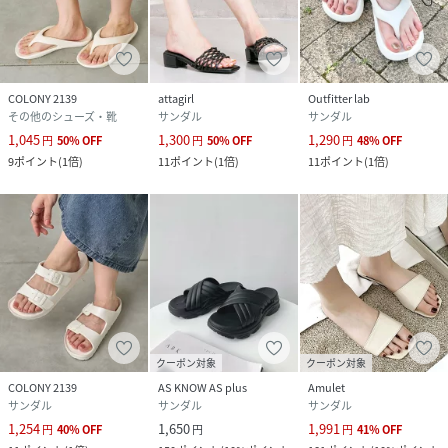
COLONY 2139
attagirl
Outfitter lab
その他のシューズ・靴
サンダル
サンダル
1,045
1,300
1,290
円
50
%
OFF
円
50
%
OFF
円
48
%
OFF
9
ポイント
(
1倍
)
11
ポイント
(
1倍
)
11
ポイント
(
1倍
)
クーポン対象
クーポン対象
COLONY 2139
AS KNOW AS plus
Amulet
サンダル
サンダル
サンダル
1,254
1,650
1,991
円
40
%
OFF
円
円
41
%
OFF