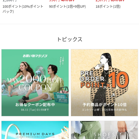
100
ポイント
(
10%ポイント
90
ポイント
(
1倍+9倍UP
)
18
ポイント
(
1倍
)
バック
)
トピックス