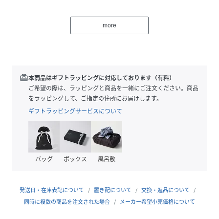
【デザイン】
・無駄を削ぎ落としたミニマルなフォルム
more
・柔らかな曲線シルエットで、女性らしく上品な印象に
・カジュアルになりすぎない、洗練されたバランス設計
【ポイント】
・異素材のコントラストが生む洗練された高級感
redeem
本商品はギフトラッピングに対応しております（有料）
・ラフすぎない、計算されたシルエットバランス
ご希望の際は、ラッピングと商品を一緒にご注文ください。商品
・A4サイズ対応で、通勤・通学にも使いやすい収納力
をラッピングして、ご指定の住所にお届けします。
・ペットボトルポケット付きで、実用性も◎
ギフトラッピングサービスについて
・ナイロンベルトは長さ調整が可能で、ワンショルダー／斜
め掛けどちらにも対応
・マグネットを閉じたままでもアクセスしやすい内装構造
バッグ
ボックス
風呂敷
【素材】
・上質感のあるキャンバス素材を使用
・PVC加工がされており、軽い雨や汚れにも対応
発送日・在庫表記について
置き配について
交換・返品について
・軽やかで涼しげな質感で、季節問わず活躍
同時に複数の商品を注文された場合
メーカー希望小売価格について