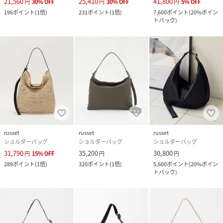
21,560
25,410
41,800
円
30
%
OFF
円
30
%
OFF
円
5
%
OFF
Made in Japan
196
ポイント
(
1倍
)
231
ポイント
(
1倍
)
7,600
ポイント
(
20%ポイン
トバック
)
#CE-1753
性別タイプ
ユニセックス
原産国
日本
素材
本体:綿,表PVC加工
裏地:綿×麻
皮革パーツ:牛革
ショルダーベルト:ナイロン
russet
russet
russet
ショルダーバッグ
ショルダーバッグ
ショルダーバッグ
サイズ
FREE
31,790
35,200
30,800
円
15
%
OFF
円
円
289
ポイント
(
1倍
)
320
ポイント
(
1倍
)
5,600
ポイント
(
20%ポイン
トバック
)
品番
RX4501_RUZ1061622A0001
(
RUZ1061622A0001-7-1 RX4501
)