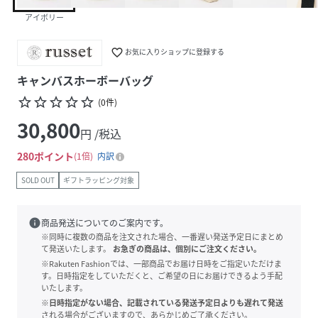
アイボリー
favorite_border
お気に入りショップに登録する
キャンバスホーボーバッグ
star_border
star_border
star_border
star_border
star_border
(
0
件
)
30,800
円 /税込
280
ポイント
1倍
内訳
SOLD OUT
ギフトラッピング対象
info
商品発送についてのご案内です。
※同時に複数の商品を注文された場合、一番遅い発送予定日にまとめ
て発送いたします。
お急ぎの商品は、個別にご注文ください。
※Rakuten Fashionでは、一部商品でお届け日時をご指定いただけま
す。日時指定をしていただくと、ご希望の日にお届けできるよう手配
いたします。
※日時指定がない場合、記載されている発送予定日よりも遅れて発送
される場合がございますので、あらかじめご了承ください。