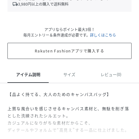
local_shipping
3,980
円以上の購入で送料無料
アプリならポイント最大3倍！
毎月エントリー＆条件達成が必要です。
詳しくはこちら
Rakuten Fashionアプリで購入する
アイテム説明
サイズ
レビュー(0)
【品よく持てる、大人のためのキャンバスバッグ】
上質な風合いを感じさせるキャンバス素材と、無駄を削ぎ落
とした洗練されたシルエット。
カジュアルになりがちな素材だからこそ、
ディテールやフォルムで“高見え”する一品に仕上げました。