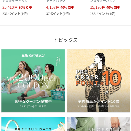
ショルダーバッグ
トートバッグ
ショルダーバッグ
25,410
4,158
15,180
円
30
%
OFF
円
40
%
OFF
円
40
%
OFF
231
ポイント
(
1倍
)
37
ポイント
(
1倍
)
138
ポイント
(
1倍
)
トピックス