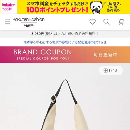
menu
home
search
favorite_border
shopping_cart
lock_outline
メニュー
トップ
検索
お気に入り
カート
ログイン
3,980円(税込)以上のお買い物で送料無料！
熊本県を中心とする地震の影響による配送遅延のお知らせ
1
/
18