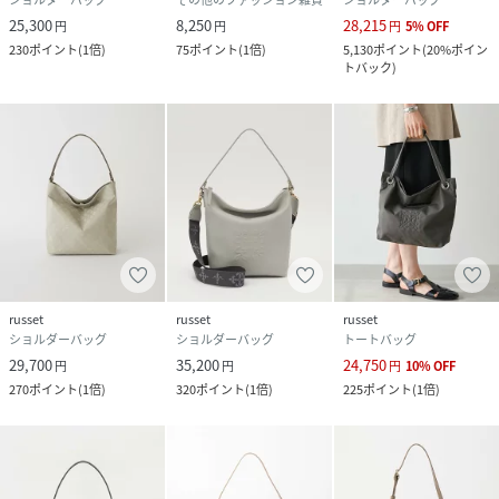
25,300
8,250
28,215
円
円
円
5
%
OFF
230
ポイント
(
1倍
)
75
ポイント
(
1倍
)
5,130
ポイント
(
20%ポイン
トバック
)
russet
russet
russet
ショルダーバッグ
ショルダーバッグ
トートバッグ
29,700
35,200
24,750
円
円
円
10
%
OFF
270
ポイント
(
1倍
)
320
ポイント
(
1倍
)
225
ポイント
(
1倍
)