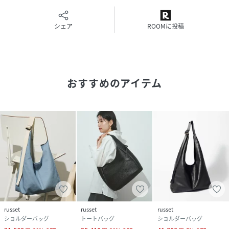
【仕様】
・内装：オープンポケット×3（うち1か所は側面ペットボト
ルポケット）、ファスナーポケット×1
シェア
ROOMに投稿
・開口部分にマグネットあり
【カラー展開】
・アイボリー（Kinari）… クリーンで軽やかな配色が、カジ
おすすめのアイテム
ュアルさを程よく中和し、上品な抜け感を演出。シーズンレ
スで活躍する万能カラーです。
【注意事項】
・濡れた際は、軽く振って水分を落とし、乾いたタオルで優
しく水分をとり
干して下さい。
・雨の日の使用や濃色のお洋服との組み合わせにはご注意く
ださい。
・直射日光を長時間受けますと変色の恐れがあります。
・保管の際には他のものと長期的な接触にご注意下さい。移
russet
russet
russet
染が起こる可能性があります。
ショルダーバッグ
トートバッグ
ショルダーバッグ