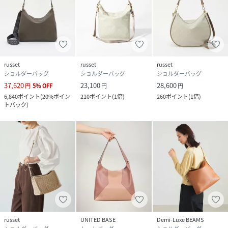
russet
russet
russet
ショルダーバッグ
ショルダーバッグ
ショルダーバッグ
37,620
23,100
28,600
円
5
%
OFF
円
円
6,840
ポイント
(
20%ポイン
210
ポイント
(
1倍
)
260
ポイント
(
1倍
)
トバック
)
russet
UNITED BASE
Demi-Luxe BEAMS