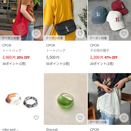
クーポン対象
クーポン対象
クーポン対象
CPCM
CPCM
CPCM
トートバッグ
トートバッグ
その他の帽子
3,960
5,500
2,200
円
20
%
OFF
円
円
47
%
OFF
36
ポイント
(
1倍
)
50
ポイント
(
1倍
)
20
ポイント
(
1倍
)
クーポン対象
niko and ...
Discoat
CPCM