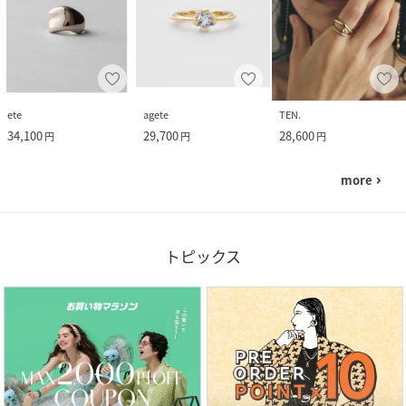
ete
agete
TEN.
34,100
29,700
28,600
円
円
円
more
navigate_next
トピックス