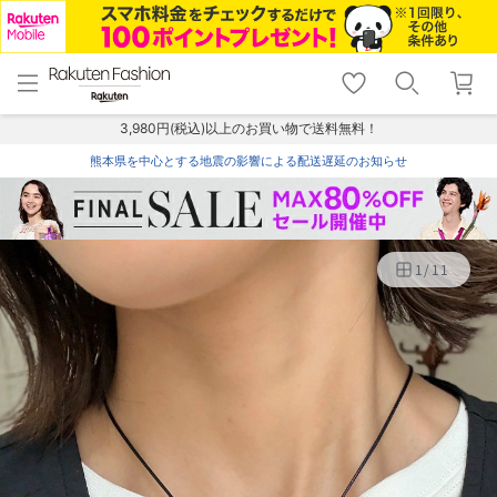
menu
home
search
favorite_border
shopping_cart
lock_outline
メニュー
トップ
検索
お気に入り
カート
ログイン
3,980円(税込)以上のお買い物で送料無料！
熊本県を中心とする地震の影響による配送遅延のお知らせ
1
/
11