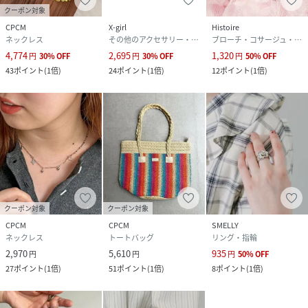
クーポン対象
CPCM
X-girl
Histoire
ネックレス
その他のアクセサリー・腕時計
ブローチ・コサージュ・バッジ
4,774
2,695
1,320
円
30
%
OFF
円
30
%
OFF
円
50
%
OFF
43
ポイント
(
1倍
)
24
ポイント
(
1倍
)
12
ポイント
(
1倍
)
クーポン対象
クーポン対象
CPCM
CPCM
SMELLY
ネックレス
トートバッグ
リング・指輪
2,970
5,610
935
円
円
円
50
%
OFF
27
ポイント
(
1倍
)
51
ポイント
(
1倍
)
8
ポイント
(
1倍
)