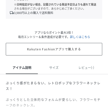
※日時指定がない場合、記載されている発送予定日よりも遅れて発送
される場合がございますので、あらかじめご了承ください。
local_shipping
3,980
円以上の購入で送料無料
アプリならポイント最大3倍！
毎月エントリー＆条件達成が必要です。
詳しくはこちら
Rakuten Fashionアプリで購入する
アイテム説明
サイズ
レビュー(-)
ぷっくり感がたまらない、レトロポップなフラワーネックレ
ス！
ぷっくりとした立体的なフォルムが愛らしい、フラワーモチ
ーフのネックレス。