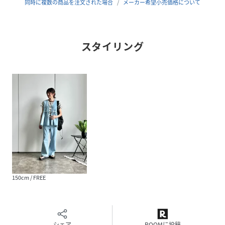
同時に複数の商品を注文された場合
メーカー希望小売価格について
夏服
※生産の都合上、お届け時期が前後する場合がございます。
スタイリング
ご注文いただいた予約商品のお届け時期の確認は、注文履歴
ページより行えます。
※個体差があるため、サイズが1～2㎝程異なる可能性がござ
います。
※お色物は色移りする可能性がございます。着用、お取り扱
いは商品についておりますアテンションタグを必ずご確認く
ださい。
※商品画像はサンプル品を使用しているため、実際の商品と
仕様、加工、サイズが若干異なる場合がございます。また、
可能な限り実物に近いカラーにて掲載していますが、使用し
ているパソコンのモニター設定や、
携帯電話のメーカー・機種により実際のカラーと異なって見
150cm / FREE
える場合がございます。予めご了承ください。
シェア
ROOMに投稿