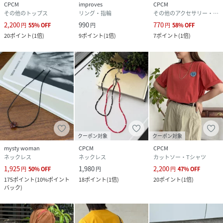
CPCM
improves
CPCM
その他のトップス
リング・指輪
その他のアクセサリー・腕時計
2,200
990
770
円
55
%
OFF
円
円
58
%
OFF
20
ポイント
(
1倍
)
9
ポイント
(
1倍
)
7
ポイント
(
1倍
)
クーポン対象
クーポン対象
mysty woman
CPCM
CPCM
ネックレス
ネックレス
カットソー・Tシャツ
1,925
1,980
2,200
円
50
%
OFF
円
円
47
%
OFF
175
ポイント
(
10%ポイント
18
ポイント
(
1倍
)
20
ポイント
(
1倍
)
バック
)