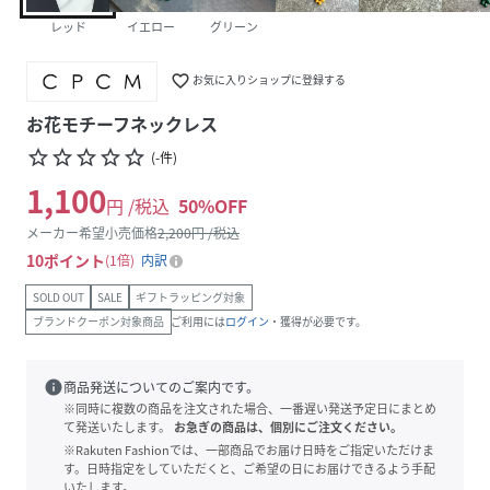
レッド
イエロー
グリーン
favorite_border
お気に入りショップに登録する
お花モチーフネックレス
star_border
star_border
star_border
star_border
star_border
(
-
件
)
1,100
円 /税込
50
%OFF
メーカー希望小売価格
2,200
円 /税込
10
ポイント
1倍
内訳
SOLD OUT
SALE
ギフトラッピング対象
ブランドクーポン対象商品
ご利用には
ログイン
・獲得が必要です。
info
商品発送についてのご案内です。
※同時に複数の商品を注文された場合、一番遅い発送予定日にまとめ
て発送いたします。
お急ぎの商品は、個別にご注文ください。
※Rakuten Fashionでは、一部商品でお届け日時をご指定いただけま
す。日時指定をしていただくと、ご希望の日にお届けできるよう手配
いたします。