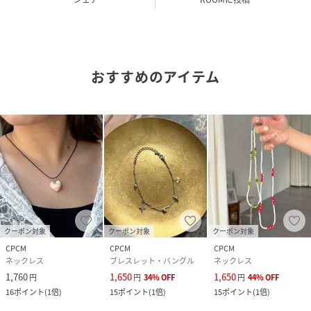
性別タイプ
ユニセックス
原産国
韓国
おすすめのアイテム
素材
アクリル 鉄
サイズ
FREE
品番
RX4190_PGM2061511A0010
(
PGM2061511A0010-2-1 RX4190
)
クーポン対象
クーポン対象
クーポン対象
CPCM
CPCM
CPCM
ネックレス
ブレスレット・バングル
ネックレス
1,760
1,650
1,650
円
円
34
%
OFF
円
44
%
OFF
16
ポイント
(
1倍
)
15
ポイント
(
1倍
)
15
ポイント
(
1倍
)