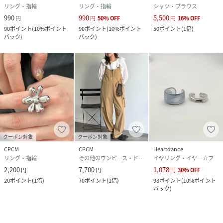
リング・指輪
リング・指輪
シャツ・ブラウス
990
990
5,500
円
円
50
%
OFF
円
16
%
OFF
90
ポイント
(
10%ポイント
90
ポイント
(
10%ポイント
50
ポイント
(
1倍
)
バック
)
バック
)
クーポン対象
クーポン対象
CPCM
CPCM
Heartdance
リング・指輪
その他のワンピース・ドレス
イヤリング・イヤーカフ
2,200
7,700
1,078
円
円
円
30
%
OFF
20
ポイント
(
1倍
)
70
ポイント
(
1倍
)
98
ポイント
(
10%ポイント
バック
)