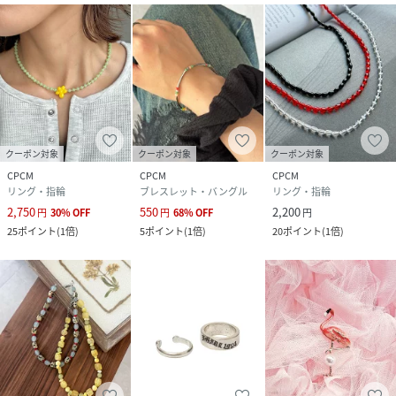
クーポン対象
クーポン対象
クーポン対象
CPCM
CPCM
CPCM
リング・指輪
ブレスレット・バングル
リング・指輪
2,750
550
2,200
円
30
%
OFF
円
68
%
OFF
円
25
ポイント
(
1倍
)
5
ポイント
(
1倍
)
20
ポイント
(
1倍
)