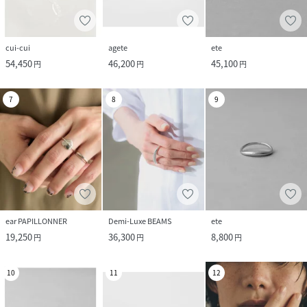
cui-cui
agete
ete
54,450
46,200
45,100
円
円
円
7
8
9
ear PAPILLONNER
Demi-Luxe BEAMS
ete
19,250
36,300
8,800
円
円
円
10
11
12