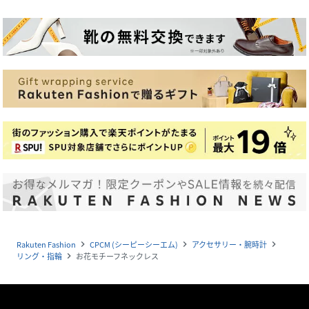
Rakuten Fashion
CPCM (シーピーシーエム)
アクセサリー・腕時計
navigate_next
navigate_next
navigate_next
リング・指輪
お花モチーフネックレス
navigate_next