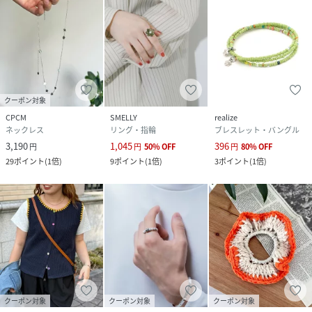
クーポン対象
CPCM
SMELLY
realize
ネックレス
リング・指輪
ブレスレット・バングル
3,190
1,045
396
円
円
50
%
OFF
円
80
%
OFF
29
ポイント
(
1倍
)
9
ポイント
(
1倍
)
3
ポイント
(
1倍
)
クーポン対象
クーポン対象
クーポン対象