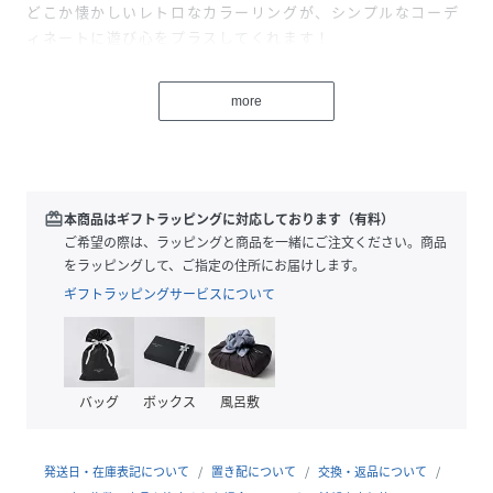
どこか懐かしいレトロなカラーリングが、シンプルなコーデ
ィネートに遊び心をプラスしてくれます！
軽量な着け心地で、男女問わず使えるユニセックスなデザイ
ンも嬉しいポイントです◎
more
【POINT】
・存在感がありながらも馴染みやすい、ぷっくりとした立体
的なフラワーモチーフ
・コーディネートの差し色にぴったりな、深みのあるレトロ
redeem
本商品はギフトラッピングに対応しております（有料）
なカラーバリエーション
ご希望の際は、ラッピングと商品を一緒にご注文ください。商品
・お好みの長さに調節可能なで、気分に合わせてスタイリン
をラッピングして、ご指定の住所にお届けします。
グ可能
ギフトラッピングサービスについて
【STYLING】
・無地のTシャツやスウェットにデニムを合わせた王道カジ
ュアルコーデのアクセントに
バッグ
ボックス
風呂敷
・シンプルなシャツやワンピースの首元にプラスして、さり
げないこなれ感を演出するのもおすすめ
発送日・在庫表記について
置き配について
交換・返品について
【KEYWORD】