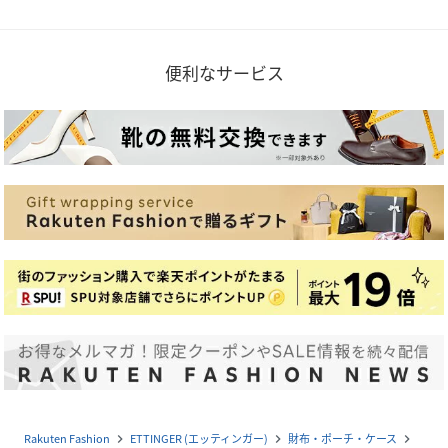
便利なサービス
Rakuten Fashion
ETTINGER (エッティンガー)
財布・ポーチ・ケース
navigate_next
navigate_next
navigate_next