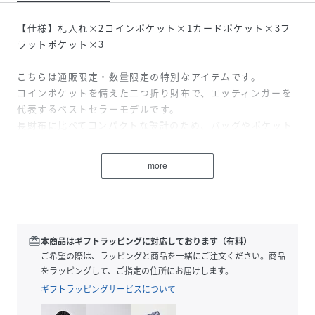
【仕様】札入れ×2コインポケット×1カードポケット×3フ
ラットポケット×3
こちらは通販限定・数量限定の特別なアイテムです。
コインポケットを備えた二つ折り財布で、エッティンガーを
代表するベストセラーモデルです。
長財布に比べてコンパクトな設計のため、バッグやポケット
にもスマートに収まります。
【限定カラー・キングスコレクション】
more
英国王室御用達ブランド「エッティンガー」から、ロイヤル
ブルーを使った特別コレクションが登場。
チャールズ3世国王にちなんだ「キングスブルー」を内側に
採用し、外側はシックなブラックのカーフレザー。開くと現
れる鮮やかなカラーが魅力です。
redeem
本商品はギフトラッピングに対応しております（有料）
ロゴはシルバー。英国紳士が肌身離さず持ち歩く、ステッキ
ご希望の際は、ラッピングと商品を一緒にご注文ください。商品
のスターリングシルバーからイメージしました。
をラッピングして、ご指定の住所にお届けします。
ギフトラッピングサービスについて
スターリングには「本物」「立派な」「価値ある」という意