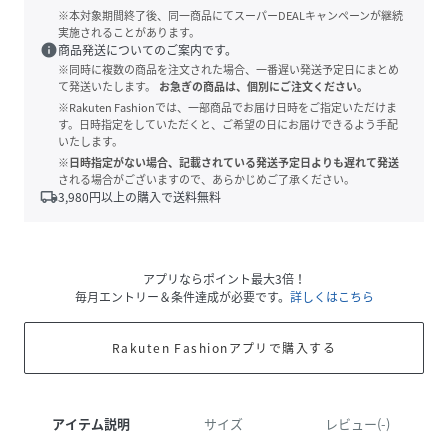
※本対象期間終了後、同一商品にてスーパーDEALキャンペーンが継続
実施されることがあります。
info
商品発送についてのご案内です。
※同時に複数の商品を注文された場合、一番遅い発送予定日にまとめ
て発送いたします。
お急ぎの商品は、個別にご注文ください。
※Rakuten Fashionでは、一部商品でお届け日時をご指定いただけま
す。日時指定をしていただくと、ご希望の日にお届けできるよう手配
いたします。
※日時指定がない場合、記載されている発送予定日よりも遅れて発送
される場合がございますので、あらかじめご了承ください。
local_shipping
3,980
円以上の購入で送料無料
アプリならポイント最大3倍！
毎月エントリー＆条件達成が必要です。
詳しくはこちら
Rakuten Fashionアプリで購入する
アイテム説明
サイズ
レビュー(-)