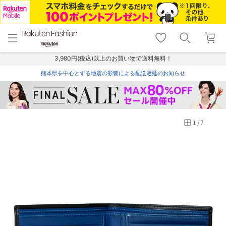
menu
home
search
favorite_border
shopping_cart
lock_outline
メニュー
トップ
検索
お気に入り
カート
ログイン
3,980円(税込)以上のお買い物で送料無料！
熊本県を中心とする地震の影響による配送遅延のお知らせ
1
/
7