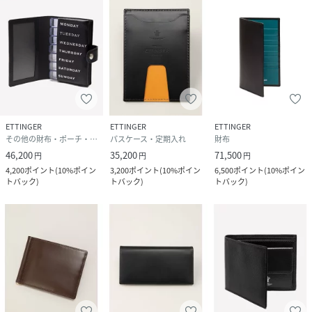
ETTINGER
ETTINGER
ETTINGER
その他の財布・ポーチ・ケース
パスケース・定期入れ
財布
46,200
35,200
71,500
円
円
円
4,200
ポイント
(
10%ポイン
3,200
ポイント
(
10%ポイン
6,500
ポイント
(
10%ポイン
トバック
)
トバック
)
トバック
)