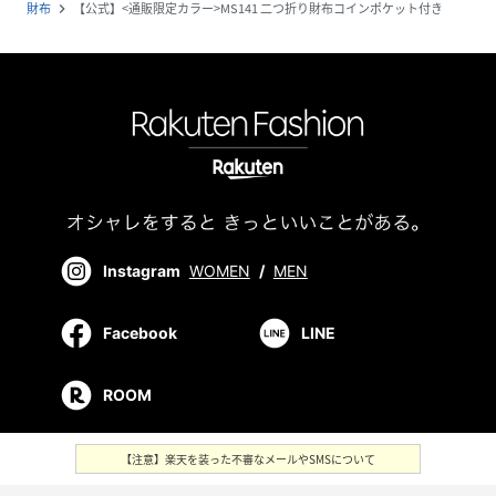
財布
【公式】<通販限定カラー>MS141 二つ折り財布コインポケット付き
navigate_next
Instagram
WOMEN
/
MEN
Facebook
LINE
ROOM
【注意】楽天を装った不審なメールやSMSについて