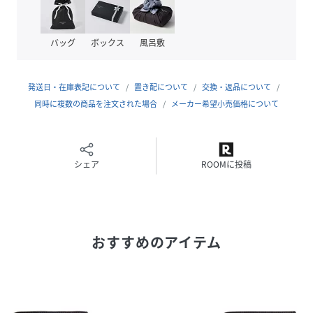
味が込められています。
バッグ
ボックス
風呂敷
性別タイプ
ユニセックス
発送日・在庫表記について
置き配について
交換・返品について
原産国
イギリス
同時に複数の商品を注文された場合
メーカー希望小売価格について
素材
牛革（カーフレザー）
サイズ
ONE
シェア
ROOMに投稿
品番
RX4160_L0661MS141B
(
L0661MS141B-02-ON RX4160
)
おすすめのアイテム