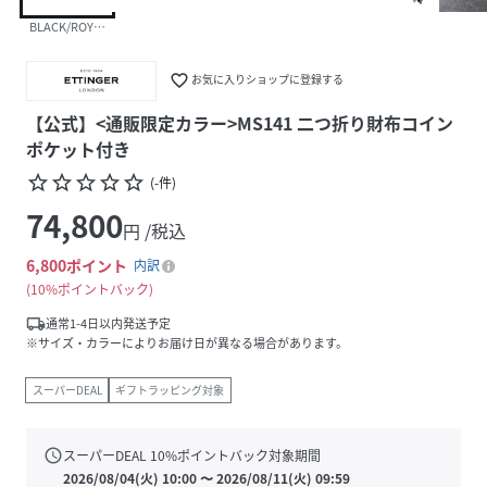
BLACK/ROYALBLUE
favorite_border
お気に入りショップに登録する
【公式】<通販限定カラー>MS141 二つ折り財布コイン
ポケット付き
star_border
star_border
star_border
star_border
star_border
(
-
件
)
74,800
円 /税込
6,800
ポイント
内訳
10%ポイントバック
local_shipping
通常1-4日以内発送予定
※サイズ・カラーによりお届け日が異なる場合があります。
スーパーDEAL
ギフトラッピング対象
schedule
スーパーDEAL
10
%ポイントバック対象期間
2026/08/04(火) 10:00
〜
2026/08/11(火) 09:59