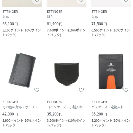
ETTINGER
ETTINGER
ETTINGER
財布
財布
財布
56,100
81,400
71,500
円
円
円
5,100
ポイント
(
10%ポイン
7,400
ポイント
(
10%ポイン
6,500
ポイント
(
10%ポイン
トバック
)
トバック
)
トバック
)
ETTINGER
ETTINGER
ETTINGER
その他の財布・ポーチ・ケース
コインケース・小銭入れ・札入れ
パスケース・定期入れ
42,900
35,200
35,200
円
円
円
3,900
ポイント
(
10%ポイン
3,200
ポイント
(
10%ポイン
3,200
ポイント
(
10%ポイン
トバック
)
トバック
)
トバック
)