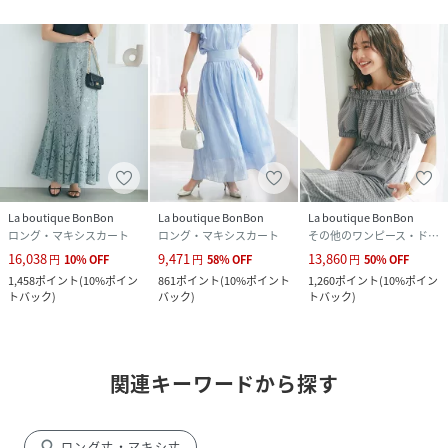
La boutique BonBon
La boutique BonBon
La boutique BonBon
ロング・マキシスカート
ロング・マキシスカート
その他のワンピース・ドレス
16,038
9,471
13,860
円
10
%
OFF
円
58
%
OFF
円
50
%
OFF
1,458
ポイント
(
10%ポイン
861
ポイント
(
10%ポイント
1,260
ポイント
(
10%ポイン
トバック
)
バック
)
トバック
)
関連キーワードから探す
search
ロング丈・マキシ丈