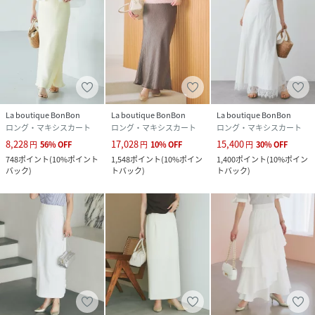
透け感：なし
光沢：あり
裏地：あり
生地の厚さ：ふつう
伸縮性：なし
ウエストゴム：バックゴム仕様
ファスナー：あり
La boutique BonBon
La boutique BonBon
La boutique BonBon
ポケット：なし
ロング・マキシスカート
ロング・マキシスカート
ロング・マキシスカート
8,228
17,028
15,400
円
56
%
OFF
円
10
%
OFF
円
30
%
OFF
748
ポイント
(
10%ポイント
1,548
ポイント
(
10%ポイン
1,400
ポイント
(
10%ポイン
性別タイプ
レディース
バック
)
トバック
)
トバック
)
原産国
中国
素材
表地:ポリエステル100%
裏地:ポリエステル100%
サイズ
36、38
品番
RX3925_LBZ1061501A0004
(
LBZ1061501A0004-3-6 RX3925
)