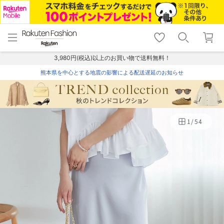
menu
home
search
favorite_border
shopping_cart
lock_outline
メニュー
トップ
検索
お気に入り
カート
ログイン
3,980円(税込)以上のお買い物で送料無料！
熊本県を中心とする地震の影響による配送遅延のお知らせ
1
/
54