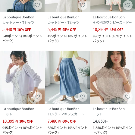
La boutique BonBon
La boutique BonBon
La boutique BonBon
カットソー・Tシャツ
カットソー・Tシャツ
その他のワンピース・ドレス
5,940
5,445
10,890
円
10
%
OFF
円
45
%
OFF
円
45
%
OFF
540
ポイント
(
10%ポイント
495
ポイント
(
10%ポイント
990
ポイント
(
10%ポイント
バック
)
バック
)
バック
)
La boutique BonBon
La boutique BonBon
La boutique BonBon
ニット
ロング・マキシスカート
ニット
10,395
7,480
14,850
円
30
%
OFF
円
60
%
OFF
円
945
ポイント
(
10%ポイント
680
ポイント
(
10%ポイント
1,350
ポイント
(
10%ポイン
バック
)
バック
)
トバック
)