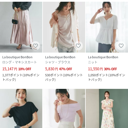
La boutique BonBon
La boutique BonBon
La boutique BonBon
ロング・マキシスカート
シャツ・ブラウス
ニット
15,147
5,830
11,550
円
10
%
OFF
円
47
%
OFF
円
30
%
OFF
1,377
ポイント
(
10%ポイン
530
ポイント
(
10%ポイント
1,050
ポイント
(
10%ポイン
トバック
)
バック
)
トバック
)