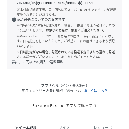
2026/08/05(水) 10:00
〜
2026/08/06(木) 09:59
※本対象期間終了後、同一商品にてスーパーDEALキャンペーンが継続
実施されることがあります。
info
商品発送についてのご案内です。
※同時に複数の商品を注文された場合、一番遅い発送予定日にまとめ
て発送いたします。
お急ぎの商品は、個別にご注文ください。
※Rakuten Fashionでは、一部商品でお届け日時をご指定いただけま
す。日時指定をしていただくと、ご希望の日にお届けできるよう手配
いたします。
※日時指定がない場合、記載されている発送予定日よりも遅れて発送
される場合がございますので、あらかじめご了承ください。
local_shipping
3,980
円以上の購入で送料無料
アプリならポイント最大3倍！
毎月エントリー＆条件達成が必要です。
詳しくはこちら
Rakuten Fashionアプリで購入する
アイテム説明
サイズ
レビュー(-)