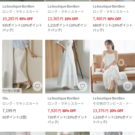
La boutique BonBon
La boutique BonBon
La boutique BonBon
ロング・マキシスカート
ロング・マキシスカート
ロング・マキシスカート
10,285
13,365
7,480
円
45
%
OFF
円
10
%
OFF
円
60
%
OFF
935
ポイント
(
10%ポイント
1,215
ポイント
(
10%ポイン
680
ポイント
(
10%ポイント
バック
)
トバック
)
バック
)
クーポン対象
Olu.
La boutique BonBon
La boutique BonBon
ロング・マキシスカート
ロング・マキシスカート
その他のワンピース・ドレス
7,199
7,920
13,376
円
円
60
%
OFF
円
20
%
OFF
65
ポイント
(
1倍
)
720
ポイント
(
10%ポイント
1,216
ポイント
(
10%ポイン
バック
)
トバック
)