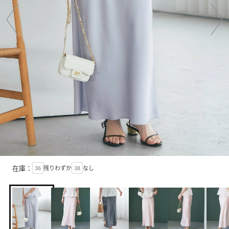
在庫：
36
残りわずか
38
なし