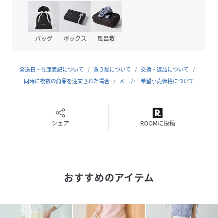
36サイズ…68.5cm / 38サイズ…70cm
●ポイント
・トレンドの光沢感ある素材
バッグ
ボックス
風呂敷
・体に沿いすぎず、スタイルアップ効果あり
・バックゴム仕様で穿き心地がラク
発送日・在庫表記について
置き配について
交換・返品について
●おすすめのコーディネート
同時に複数の商品を注文された場合
メーカー希望小売価格について
カジュアルなTシャツと合わせても、きれいめなブラウスと
合わせても、上品な着こなしが叶います。
オフィススタイルにもお出かけにも、様々なシーンで活躍し
てくれること間違いなしです。
シェア
ROOMに投稿
●おすすめのシーン / 着こなし
きれいめカジュアル オフィスカジュアル
おすすめのアイテム
シンプルコーデ 飲み会コーデ
きれいめコーデ 夏コーデ お仕事コーデ
洗濯方法：手洗い