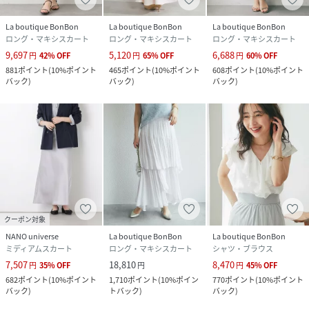
La boutique BonBon
La boutique BonBon
La boutique BonBon
ロング・マキシスカート
ロング・マキシスカート
ロング・マキシスカート
9,697
5,120
6,688
円
42
%
OFF
円
65
%
OFF
円
60
%
OFF
881
ポイント
(
10%ポイント
465
ポイント
(
10%ポイント
608
ポイント
(
10%ポイント
バック
)
バック
)
バック
)
クーポン対象
NANO universe
La boutique BonBon
La boutique BonBon
ミディアムスカート
ロング・マキシスカート
シャツ・ブラウス
7,507
18,810
8,470
円
35
%
OFF
円
円
45
%
OFF
682
ポイント
(
10%ポイント
1,710
ポイント
(
10%ポイン
770
ポイント
(
10%ポイント
バック
)
トバック
)
バック
)