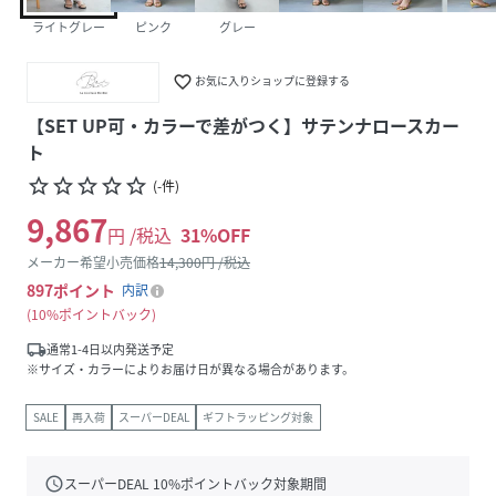
ライトグレー
ピンク
グレー
favorite_border
お気に入りショップに登録する
【SET UP可・カラーで差がつく】サテンナロースカー
ト
star_border
star_border
star_border
star_border
star_border
(
-
件
)
9,867
円 /税込
31
%OFF
メーカー希望小売価格
14,300
円 /税込
897
ポイント
内訳
10%ポイントバック
local_shipping
通常1-4日以内発送予定
※サイズ・カラーによりお届け日が異なる場合があります。
SALE
再入荷
スーパーDEAL
ギフトラッピング対象
schedule
スーパーDEAL
10
%ポイントバック対象期間