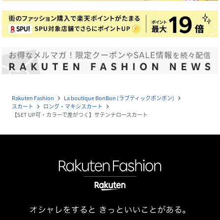
Rakuten Fashion
La boutique BonBon (ラブティックボンボン)
navigate_next
navigate_next
スカート
ロング・マキシスカート
navigate_next
navigate_next
【SET UP可・カラーで差がつく】サテンナロースカート