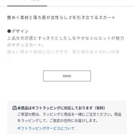
艶めく素材と落ち感が女性らしさを引き立てるスカート
●デザイン
上品な光沢感とすっきりとしたしなやかなシルエットが魅力
のサテンスカート。
程よい厚みで身体に沿いすぎず、落ち感のあるきれい印象
に。
ストンと落ちるシルエットが、女性らしいラインを際立たせ
てくれます。
more
ウエストは前はすっきりと見える切り替えデザイン、後ろは
ゴム仕様で着心地も快適です。
裏地付きで透けにくく、安心して着られるのも嬉しいポイン
ト。
合わせるトップスを選ばず、オンオフ・季節問わず使える、
redeem
本商品はギフトラッピングに対応しております（有料）
着回し力抜群の一着です。
ご希望の際は、ラッピングと商品を一緒にご注文ください。商品
をラッピングして、ご指定の住所にお届けします。
・裏地丈
ギフトラッピングサービスについて