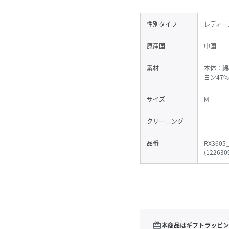
性別タイプ
レディー
原産国
中国
素材
本体：綿
ヨン47
サイズ
M
クリーニング
--
品番
RX3605
(
122630
redeem
本商品はギフトラッピン