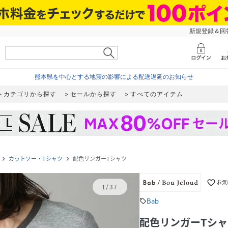
新規登録＆回答
熊本県を中心とする地震の影響による配送遅延のお知らせ
カテゴリから探す
セールから探す
すべてのアイテム
カットソー・Tシャツ
配色リンガーTシャツ
navigate_next
navigate_next
favorite_border
お気
1
/
37
Bab
sell
配色リンガーTシャ