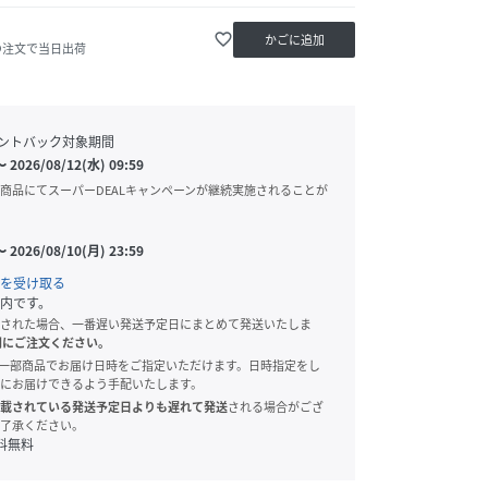
favorite_border
かごに追加
の注文で当日出荷
ントバック対象期間
〜
2026/08/12(水) 09:59
商品にてスーパーDEALキャンペーンが継続実施されることが
〜
2026/08/10(月) 23:59
を受け取る
内です。
された場合、一番遅い発送予定日にまとめて発送いたしま
別にご注文ください。
onでは、一部商品でお届け日時をご指定いただけます。日時指定をし
にお届けできるよう手配いたします。
載されている発送予定日よりも遅れて発送
される場合がござ
了承ください。
料無料