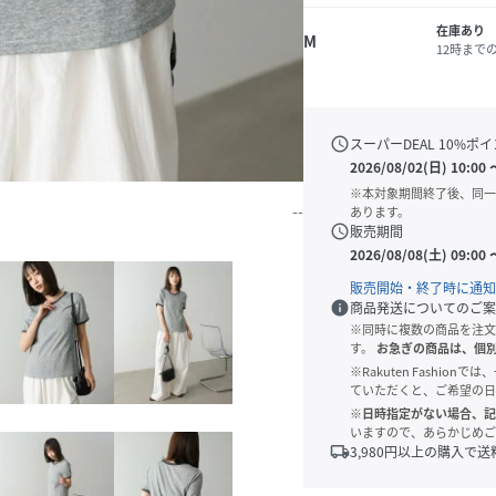
在庫あり
M
12時まで
schedule
スーパーDEAL
10
%ポイ
2026/08/02(日) 10:00
※本対象期間終了後、同一
--
あります。
schedule
販売期間
2026/08/08(土) 09:00
販売開始・終了時に通知
info
商品発送についてのご案
※同時に複数の商品を注文
す。
お急ぎの商品は、個
※Rakuten Fashi
ていただくと、ご希望の日
※日時指定がない場合、記
いますので、あらかじめご
local_shipping
3,980
円以上の購入で送