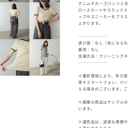
デニムやカーゴパンツと
ロースカートやスラック
ップやスニーカーをプラ
上がります。
…………………
透け感：なし（気になら
裏地：なし
洗濯方法：クリーニング
…………………
※撮影環境により、多少
帯やスマートフォン、パ
える場合がございます。
※画像の商品はサンプル
います。
※濃色品は、過度な摩擦