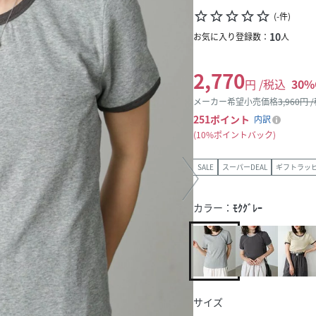
star_border
star_border
star_border
star_border
star_border
(
-
件
)
10
お気に入り登録数：
人
2,770
円 /税込
30
%
メーカー希望小売価格
3,960
円 
251
ポイント
内訳
10%ポイントバック
SALE
スーパーDEAL
ギフトラッ
カラー：
ﾓｸｸﾞﾚｰ
サイズ