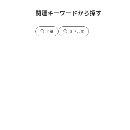
関連キーワードから探す
search
search
半袖
ミドル丈