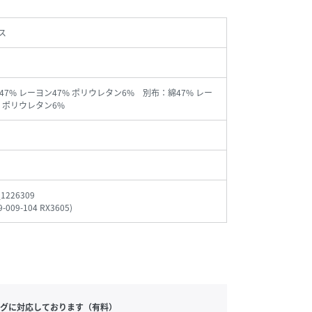
ス
47% レーヨン47% ポリウレタン6% 別布：綿47% レー
% ポリウレタン6%
_1226309
9-009-104 RX3605
)
グに対応しております（有料）