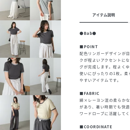
アイテム説明
●Bab●
■POINT
配色リンガーデザインが目
クが程よいアクセントに
グが完成します。程よく
使いにぴったりの1枚。柔
やすいアイテムです。
■FABRIC
綿×レーヨン混の柔らか
があり、暑い時期でも快
ワードローブに活躍してく
■COORDINATE