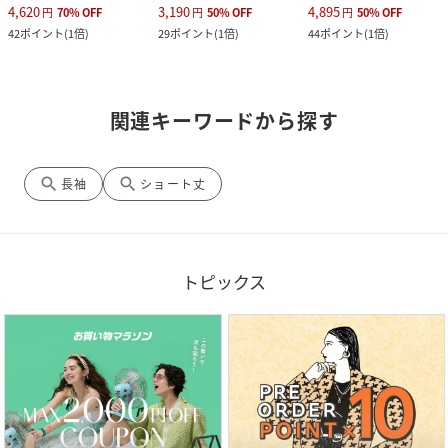
4,620
3,190
4,895
円
70
%
OFF
円
50
%
OFF
円
50
%
OFF
42
ポイント
(
1倍
)
29
ポイント
(
1倍
)
44
ポイント
(
1倍
)
関連キーワードから探す
search
search
長袖
ショート丈
トピックス