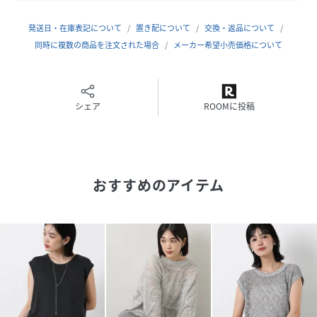
伸縮性：あり
生地の厚さ：厚い
発送日・在庫表記について
置き配について
交換・返品について
裏地：なし
同時に複数の商品を注文された場合
メーカー希望小売価格について
ポケット：なし
**************************
シェア
ROOMに投稿
【GreadyBrilliant】
「ほどよい存在感」を大切にする大人の女性のためのセレク
トショップ。
おすすめのアイテム
【商品の色みについて】
※着用画像は撮影状況、光の当たり具合で色みが違って見え
る場合がございます。
モデル身長：162cm 着用サイズ：BLK/ﾌﾘｰ
性別タイプ
レディース