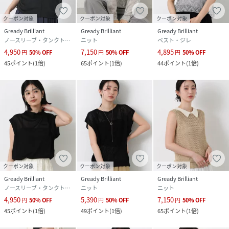
原産国
中国
クーポン対象
クーポン対象
クーポン対象
Gready Brilliant
Gready Brilliant
Gready Brilliant
素材
ポリエステル80%
ノースリーブ・タンクトップ
ニット
ベスト・ジレ
コットン20%
4,950
7,150
4,895
円
50
%
OFF
円
50
%
OFF
円
50
%
OFF
45
ポイント
(
1倍
)
65
ポイント
(
1倍
)
44
ポイント
(
1倍
)
サイズ
フリー
クリーニング
手洗い可
品番
RX3241_SE1099427005
(
SE1099427005-068-FRE RX3241
)
クーポン対象
クーポン対象
クーポン対象
Gready Brilliant
Gready Brilliant
Gready Brilliant
ノースリーブ・タンクトップ
ニット
ニット
4,950
5,390
7,150
円
50
%
OFF
円
50
%
OFF
円
50
%
OFF
45
ポイント
(
1倍
)
49
ポイント
(
1倍
)
65
ポイント
(
1倍
)