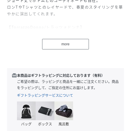
ショート丈でボトムとのコーディネートも自在。
ロンTやTシャツとのレイヤードで、春夏のスタイリングを華
やかに演出してくれます。
【TorrazzoDonna/トラッツォドンナ】
出会えば笑顔になれる、まとえば世界が広がる
-UpliftCollectionforyoursmile-
more
モード、フェミニン、カジュアル。
型にはまらないジャンルレスをTORRAZZOらしく上品に。
ニットのプロフェッショナルとして、まとう人がより美しく
なり、着心地の良さを感じてもらえるよう徹底的にこだわっ
たシルエット。
redeem
本商品はギフトラッピングに対応しております（有料）
トレンドをつかみ、気分を高揚させるカラーワーク。
ご希望の際は、ラッピングと商品を一緒にご注文ください。商品
関わるすべての人を大切にした、“ふくづくり”
をラッピングして、ご指定の住所にお届けします。
たくさんの出会いと笑顔を連鎖させ、ファッションだけでは
ギフトラッピングサービスについて
終わらない温もりを世界へ届けたい。
**************************
バッグ
ボックス
風呂敷
透け感：やや透ける