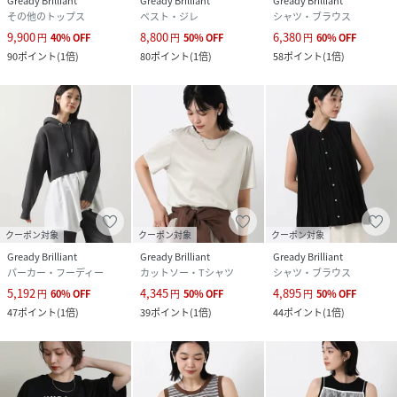
Gready Brilliant
Gready Brilliant
Gready Brilliant
その他のトップス
ベスト・ジレ
シャツ・ブラウス
9,900
8,800
6,380
円
40
%
OFF
円
50
%
OFF
円
60
%
OFF
90
ポイント
(
1倍
)
80
ポイント
(
1倍
)
58
ポイント
(
1倍
)
クーポン対象
クーポン対象
クーポン対象
Gready Brilliant
Gready Brilliant
Gready Brilliant
パーカー・フーディー
カットソー・Tシャツ
シャツ・ブラウス
5,192
4,345
4,895
円
60
%
OFF
円
50
%
OFF
円
50
%
OFF
47
ポイント
(
1倍
)
39
ポイント
(
1倍
)
44
ポイント
(
1倍
)