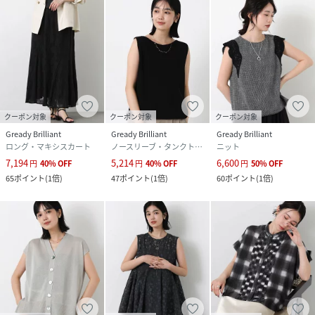
クーポン対象
クーポン対象
クーポン対象
Gready Brilliant
Gready Brilliant
Gready Brilliant
ロング・マキシスカート
ノースリーブ・タンクトップ
ニット
7,194
5,214
6,600
円
40
%
OFF
円
40
%
OFF
円
50
%
OFF
65
ポイント
(
1倍
)
47
ポイント
(
1倍
)
60
ポイント
(
1倍
)