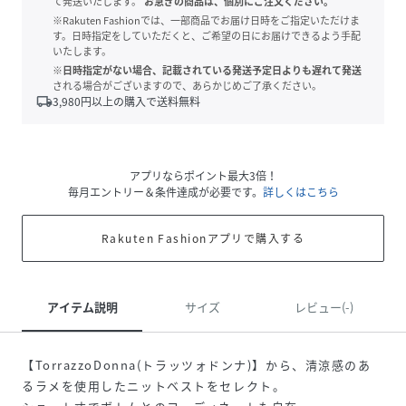
て発送いたします。
お急ぎの商品は、個別にご注文ください。
※Rakuten Fashionでは、一部商品でお届け日時をご指定いただけま
す。日時指定をしていただくと、ご希望の日にお届けできるよう手配
いたします。
※日時指定がない場合、記載されている発送予定日よりも遅れて発送
される場合がございますので、あらかじめご了承ください。
local_shipping
3,980
円以上の購入で送料無料
アプリならポイント最大3倍！
毎月エントリー＆条件達成が必要です。
詳しくはこちら
Rakuten Fashionアプリで購入する
アイテム説明
サイズ
レビュー(-)
【TorrazzoDonna(トラッツォドンナ)】から、清涼感のあ
るラメを使用したニットベストをセレクト。