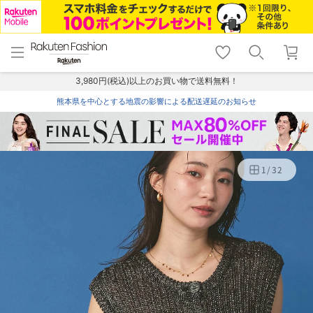
menu
home
search
favorite_border
shopping_cart
lock_outline
メニュー
トップ
検索
お気に入り
カート
ログイン
3,980円(税込)以上のお買い物で送料無料！
熊本県を中心とする地震の影響による配送遅延のお知らせ
1
/
32