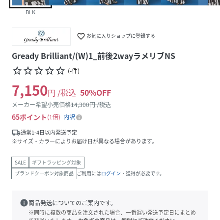
BLK
favorite_border
お気に入りショップに登録する
Gready Brilliant/(W)1_前後2wayラメリブNS
star_border
star_border
star_border
star_border
star_border
(
-
件
)
7,150
円 /税込
50
%OFF
メーカー希望小売価格
14,300
円 /税込
65
ポイント
1倍
内訳
local_shipping
通常1-4日以内発送予定
※サイズ・カラーによりお届け日が異なる場合があります。
SALE
ギフトラッピング対象
ブランドクーポン対象商品
ご利用には
ログイン
・獲得が必要です。
info
商品発送についてのご案内です。
※同時に複数の商品を注文された場合、一番遅い発送予定日にまとめ