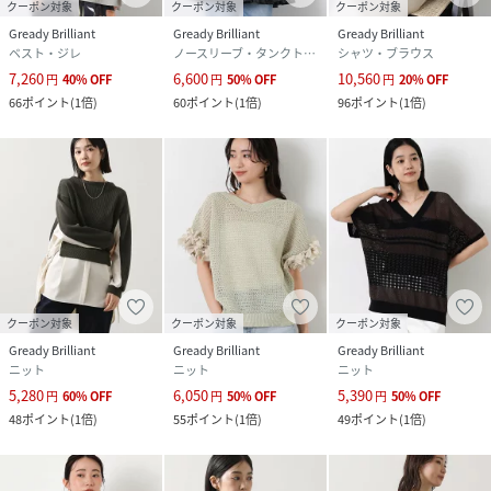
クーポン対象
クーポン対象
クーポン対象
Gready Brilliant
Gready Brilliant
Gready Brilliant
ベスト・ジレ
ノースリーブ・タンクトップ
シャツ・ブラウス
7,260
6,600
10,560
円
40
%
OFF
円
50
%
OFF
円
20
%
OFF
66
ポイント
(
1倍
)
60
ポイント
(
1倍
)
96
ポイント
(
1倍
)
クーポン対象
クーポン対象
クーポン対象
Gready Brilliant
Gready Brilliant
Gready Brilliant
ニット
ニット
ニット
5,280
6,050
5,390
円
60
%
OFF
円
50
%
OFF
円
50
%
OFF
48
ポイント
(
1倍
)
55
ポイント
(
1倍
)
49
ポイント
(
1倍
)