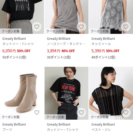
クーポン対象
クーポン対象
クーポン対象
Gready Brilliant
Gready Brilliant
Gready Brilliant
カットソー・Tシャツ
ノースリーブ・タンクトップ
キャミソール
6,050
3,894
5,390
円
50
%
OFF
円
40
%
OFF
円
50
%
OFF
55
ポイント
(
1倍
)
35
ポイント
(
1倍
)
49
ポイント
(
1倍
)
クーポン対象
クーポン対象
クーポン対象
Gready Brilliant
Gready Brilliant
Gready Brilliant
ブーツ
カットソー・Tシャツ
ベスト・ジレ