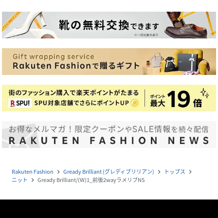
Rakuten Fashion
Gready Brilliant (グレディブリリアン)
トップス
navigate_next
navigate_next
navigate_next
ニット
Gready Brilliant/(W)1_前後2wayラメリブNS
navigate_next