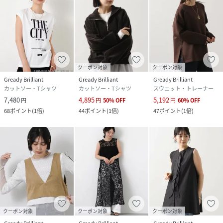
クーポン対象
クーポン対象
Gready Brilliant
Gready Brilliant
Gready Brilliant
カットソー・Tシャツ
カットソー・Tシャツ
スウェット・トレーナー
7,480
4,895
5,192
円
円
50
%
OFF
円
60
%
OFF
68
ポイント
(
1倍
)
44
ポイント
(
1倍
)
47
ポイント
(
1倍
)
クーポン対象
クーポン対象
クーポン対象