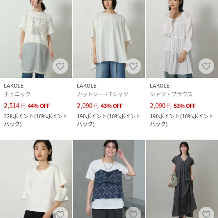
LAKOLE
LAKOLE
LAKOLE
チュニック
カットソー・Tシャツ
シャツ・ブラウス
2,514
2,090
2,090
円
44
%
OFF
円
43
%
OFF
円
53
%
OFF
228
ポイント
(
10%ポイント
190
ポイント
(
10%ポイント
190
ポイント
(
10%ポイント
バック
)
バック
)
バック
)