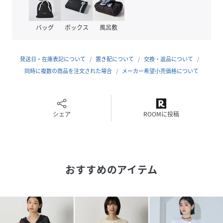
細身のスラックスやナロースカートとも相性抜群〇
バッグ
ボックス
風呂敷
性別タイプ
レディース
発送日・在庫表記について
置き配について
交換・返品について
原産国
CHINA
同時に複数の商品を注文された場合
メーカー希望小売価格について
素材
布帛:綿100%
カットソー部分:綿58% ポリエステル42%
サイズ
F
シェア
ROOMに投稿
クリーニング
洗濯機洗い可（ネット使用）
品番
RX3059_694168
(
694168-19-09 RX3059
)
おすすめのアイテム