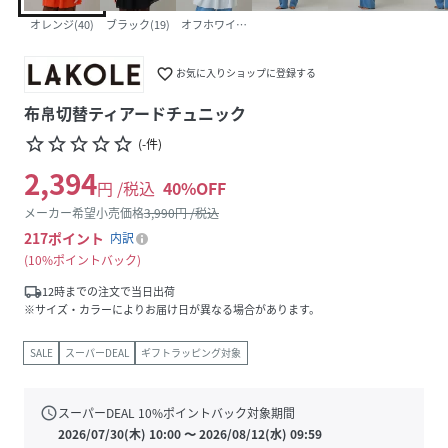
オレンジ(40)
ブラック(19)
オフホワイト(11)
favorite_border
お気に入りショップに登録する
布帛切替ティアードチュニック
star_border
star_border
star_border
star_border
star_border
(
-
件
)
2,394
円 /税込
40
%OFF
メーカー希望小売価格
3,990
円 /税込
217
ポイント
内訳
10%ポイントバック
local_shipping
12時までの注文で当日出荷
※サイズ・カラーによりお届け日が異なる場合があります。
SALE
スーパーDEAL
ギフトラッピング対象
schedule
スーパーDEAL
10
%ポイントバック対象期間
2026/07/30(木) 10:00
〜
2026/08/12(水) 09:59