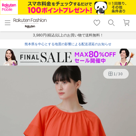
menu
home
search
favorite_border
shopping_cart
lock_outline
メニュー
トップ
検索
お気に入り
カート
ログイン
3,980円(税込)以上のお買い物で送料無料！
熊本県を中心とする地震の影響による配送遅延のお知らせ
1
/
30