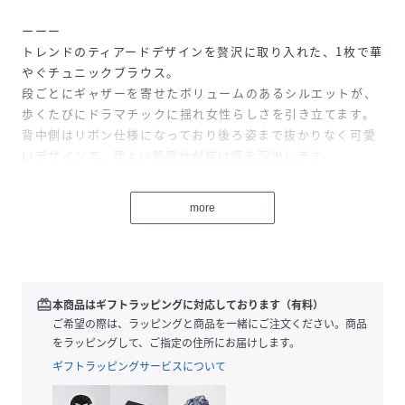
ーーー
トレンドのティアードデザインを贅沢に取り入れた、1枚で華
やぐチュニックブラウス。
段ごとにギャザーを寄せたボリュームのあるシルエットが、
歩くたびにドラマチックに揺れ女性らしさを引き立てます。
背中側はリボン仕様になっており後ろ姿まで抜かりなく可愛
いデザインで、程よい肌見せが抜け感を演出します。
腰まわりを完全に隠してくれるチュニック丈は広がりすぎな
い絶妙なボリューム感で、スッキリ見えと体型カバーを同時
more
に叶えます。
【素材】
ティアード部分は清涼感のある綿100%の布帛生地を使用。
軽やかでさらりとした肌触りが夏に最適です。
redeem
本商品はギフトラッピングに対応しております（有料）
ーーー
ご希望の際は、ラッピングと商品を一緒にご注文ください。商品
をラッピングして、ご指定の住所にお届けします。
【スタイリング】
ギフトラッピングサービスについて
シンプルにデニムと合わせれば甘いティアードをデニムでカ
ジュアルダウンさせることで、親しみやすい印象に。