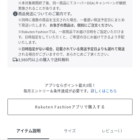
※本対象期間終了後、同一商品にてスーパーDEALキャンペーンが継続
実施されることがあります。
info
商品発送についてのご案内です。
※同時に複数の商品を注文された場合、一番遅い発送予定日にまとめ
て発送いたします。
お急ぎの商品は、個別にご注文ください。
※Rakuten Fashionでは、一部商品でお届け日時をご指定いただけま
す。日時指定をしていただくと、ご希望の日にお届けできるよう手配
いたします。
※日時指定がない場合、記載されている発送予定日よりも遅れて発送
される場合がございますので、あらかじめご了承ください。
local_shipping
3,980
円以上の購入で送料無料
アプリならポイント最大3倍！
毎月エントリー＆条件達成が必要です。
詳しくはこちら
Rakuten Fashionアプリで購入する
アイテム説明
サイズ
レビュー(-)