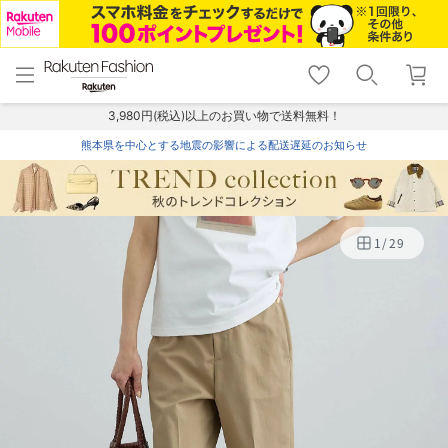
menu
home
search
favorite_border
shopping_cart
lock_outline
メニュー
トップ
検索
お気に入り
カート
ログイン
3,980円(税込)以上のお買い物で送料無料！
熊本県を中心とする地震の影響による配送遅延のお知らせ
1
/
29