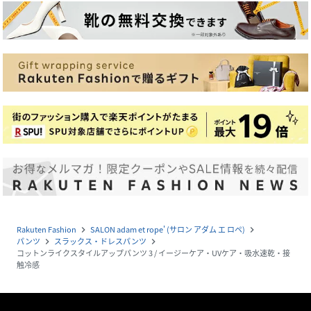
Rakuten Fashion
SALON adam et rope' (サロン アダム エ ロペ)
navigate_next
navigate_next
パンツ
スラックス・ドレスパンツ
navigate_next
navigate_next
コットンライクスタイルアップパンツ 3 / イージーケア・UVケア・吸水速乾・接
触冷感