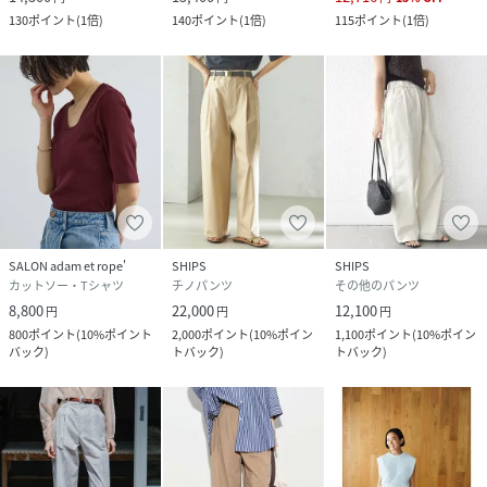
130
ポイント
(
1倍
)
140
ポイント
(
1倍
)
115
ポイント
(
1倍
)
SALON adam et rope'
SHIPS
SHIPS
カットソー・Tシャツ
チノパンツ
その他のパンツ
8,800
22,000
12,100
円
円
円
800
ポイント
(
10%ポイント
2,000
ポイント
(
10%ポイン
1,100
ポイント
(
10%ポイン
バック
)
トバック
)
トバック
)