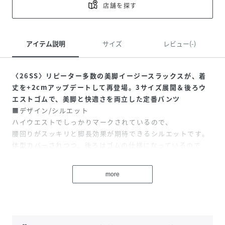
店舗を探す
アイテム説明
サイズ
レビュー(-)
〈26SS〉リピーター多数の美脚イージースラックスが、着
丈を+2cmアップデートして再登場。3サイズ展開＆後ろウ
エストゴムで、美脚と快適さを両立した定番パンツ
■デザイン/シルエット
ハイウエストでしっかりマークされているので、
腰回りがスッキリと脚長効果が期待できるシルエットです。
体型カバーされつつ、後ろはゴムの仕様になっているので、
リラックス感のある履き心地です。
キレイ目にもカジュアルにも合わせられる万能パンツです。
more
※ご好評いただいたコットンライクスタイルアップワイドパ
ンツ（品番：SHS36000）をベースにしたアップデート商品
です。