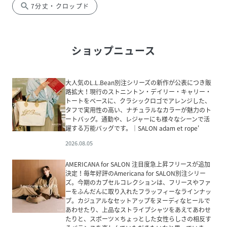
search
7分丈・クロップド
ショップニュース
大人気のL.L.Bean別注シリーズの新作が公表につき販
路拡大！現行のストニントン・デイリー・キャリー・
トートをベースに、クラシックロゴでアレンジした、
タフで実用性の高い、ナチュラルなカラーが魅力のト
ートバッグ。通勤や、レジャーにも様々なシーンで活
躍する万能バッグです。｜SALON adam et rope'
2026.08.05
AMERICANA for SALON 注目度急上昇フリースが追加
決定！毎年好評のAmericana for SALON別注シリー
ズ。今期のカプセルコレクションは、フリースやファ
ーをふんだんに取り入れたフラッフィーなラインナッ
プ。カジュアルなセットアップをヌーディなヒールで
あわせたり、上品なストライプシャツをあえてあわせ
たりと、スポーツ×ちょっとした女性らしさの相反す