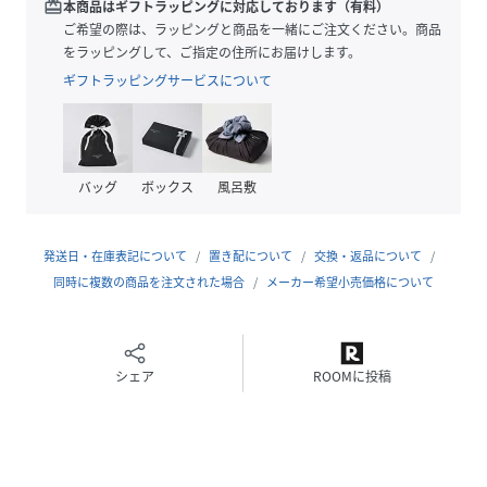
素材・デザインはそのままに、着丈を+2cm調整していま
redeem
本商品はギフトラッピングに対応しております（有料）
す。
ご希望の際は、ラッピングと商品を一緒にご注文ください。商品
をラッピングして、ご指定の住所にお届けします。
■素材
ギフトラッピングサービスについて
・無地（ベージュ）
ポリエステル70%・複合繊維（ポリエステル）30%を使用。
ナチュラルなシワ加工を施すことで、天然素材のような表情
感を表現しました。
バッグ
ボックス
風呂敷
ドライタッチでさらりとした肌触りに加え、程よいストレッ
チ性とハリ感があり、
身体のラインを拾いにくいのも嬉しいポイント。
発送日・在庫表記について
置き配について
交換・返品について
シワになりにくくお手入れがしやすいイージーケア素材で、
同時に複数の商品を注文された場合
メーカー希望小売価格について
吸水速乾・UVケア機能も備えた、
デイリーに活躍する高機能素材です。
・デニム（ネイビー）
シェア
ROOMに投稿
コットン63%・ポリエステル37%の混紡素材を使用。
綿のナチュラルな風合いに、程よい艶とハリ感を兼ね備えた
上品な仕上がりです。
ソフトなタッチで肌あたりが良く、接触冷感・吸水速乾機能