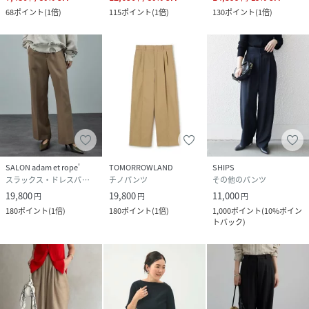
68
ポイント
(
1倍
)
115
ポイント
(
1倍
)
130
ポイント
(
1倍
)
SALON adam et rope'
TOMORROWLAND
SHIPS
スラックス・ドレスパンツ
チノパンツ
その他のパンツ
19,800
19,800
11,000
円
円
円
180
ポイント
(
1倍
)
180
ポイント
(
1倍
)
1,000
ポイント
(
10%ポイン
トバック
)