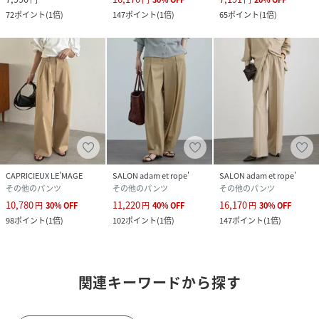
72
ポイント
(
1倍
)
147
ポイント
(
1倍
)
65
ポイント
(
1倍
)
CAPRICIEUX LE'MAGE
SALON adam et rope'
SALON adam et rope'
その他のパンツ
その他のパンツ
その他のパンツ
10,780
11,220
16,170
円
30
%
OFF
円
40
%
OFF
円
30
%
OFF
98
ポイント
(
1倍
)
102
ポイント
(
1倍
)
147
ポイント
(
1倍
)
関連キーワードから探す