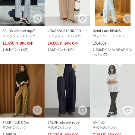
SALON adam et rope'
JOURNAL STANDARD L'ESSAGE
Demi-Luxe BEAMS
スラックス・ドレスパンツ
スラックス・ドレスパンツ
カットソー・Tシャツ
12,650
14,080
15,400
円
50
%
OFF
円
20
%
OFF
円
115
ポイント
(
1倍
)
128
ポイント
(
1倍
)
2,800
ポイント
(
20%ポイン
トバック
)
RIVER FIELD & Co.
SALON adam et rope'
UNFILO
その他のパンツ
その他のパンツ
その他のパンツ
7,990
16,170
7,191
円
円
30
%
OFF
円
20
%
OFF