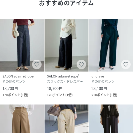
おすすめのアイテム
付きで暑い季節も快適な着心地。
きれいめからカジュアルまで幅広いスタイリングに取り入れ
やすい万能素材です。
■コーディネート
センタープレスがあることで、スニーカーで合わせてもラフ
になりすぎません。
クロップド丈のトップスやブラウスとも相性が良いです。
お仕事着/通勤着/オフィスカジュアルにも◎
■モデル身長:166cm着用サイズ:M（ロングヘアモデル）
SALON adam et rope'
SALON adam et rope'
uncrave
■モデル身長:166cm着用サイズ:S（ショートヘアモデル）
その他のパンツ
スラックス・ドレスパンツ
その他のパンツ
18,700
18,700
23,100
円
円
円
-----------------------------
170
ポイント
(
1倍
)
170
ポイント
(
1倍
)
210
ポイント
(
1倍
)
裏地：なし
光沢感：なし
透け感：なし
ウエスト：後ろゴム
ポケット：あり