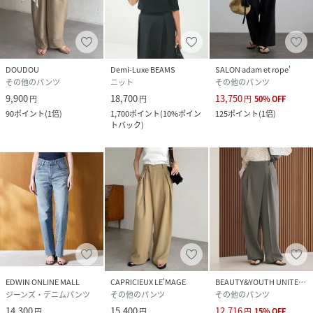
DOUDOU
Demi-Luxe BEAMS
SALON adam et rope'
その他のパンツ
ニット
その他のパンツ
9,900
18,700
13,750
円
円
円
50
%
OFF
90
ポイント
(
1倍
)
1,700
ポイント
(
10%ポイン
125
ポイント
(
1倍
)
トバック
)
EDWIN ONLINE MALL
CAPRICIEUX LE'MAGE
BEAUTY&YOUTH UNITED ARROWS
ジーンズ・デニムパンツ
その他のパンツ
その他のパンツ
14,300
15,400
12,716
円
円
円
15
%
OFF