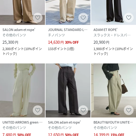
伸縮性：なし
生地の厚さ：やや薄手
-----------------------------
SALON adam et rope'
JOURNAL STANDARD L'ESSAGE
ADAM ET ROPE'
性別タイプ
レディース
その他のパンツ
チノパンツ
スラックス・ドレスパンツ
25,300
14,630
20,900
円
円
30
%
OFF
円
原産国
ブラック（01）：日本｜ベージュ（27）：日本
2,300
ポイント
(
10%ポイン
133
ポイント
(
1倍
)
1,900
ポイント
(
10%ポイン
｜ネイビー（40）：日本
トバック
)
トバック
)
素材
ブラック（01）：ポリエステル 100%｜ベージ
ュ（27）：ポリエステル 100%｜ネイビー
（40）：コットン 64% ポリエステル 36%
サイズ
XS、S、M
クリーニング
ベージュ（27）：洗濯機（極弱）・漂白、タン
ブル乾燥禁止
ネイビー（40）：洗濯機（極弱）・漂白、タン
ブル乾燥禁止
UNITED ARROWS green label relaxing
SALON adam et rope'
BEAUTY&YOUTH UNITED ARROWS
その他のパンツ
その他のパンツ
その他のパンツ
品番
RX2092_SHS36300
7,480
12,650
14,399
円
50
%
OFF
円
50
%
OFF
円
15
%
OFF
(
SHS36300-27-003 RX2092
)