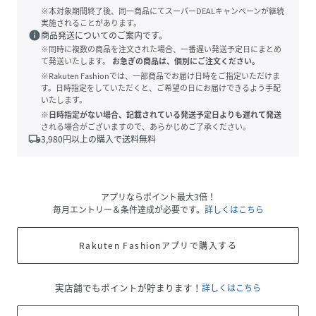
※本対象期間終了後、同一商品にてスーパーDEALキャンペーンが継続
実施されることがあります。
info
商品発送についてのご案内です。
※同時に複数の商品を注文された場合、一番遅い発送予定日にまとめ
て発送いたします。
お急ぎの商品は、個別にご注文ください。
※Rakuten Fashionでは、一部商品でお届け日時をご指定いただけま
す。日時指定をしていただくと、ご希望の日にお届けできるよう手配
いたします。
※日時指定がない場合、記載されている発送予定日よりも遅れて発送
される場合がございますので、あらかじめご了承ください。
local_shipping
3,980
円以上の購入で送料無料
アプリならポイント最大3倍！
毎月エントリー＆条件達成が必要です。
詳しくはこちら
Rakuten Fashionアプリで購入する
実店舗でもポイントが貯まります！
詳しくはこちら