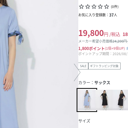
star_border
star_border
star_border
star_border
star_border
(
0
件
)
37
お気に入り登録数：
人
19,800
円 /税込
18
メーカー希望小売価格
24,200
円
1,800
ポイント
1倍
9倍UP
ポイントアップ期間：2026/08/11
SALE
ギフトラッピング対象
カラー：
サックス
サイズ