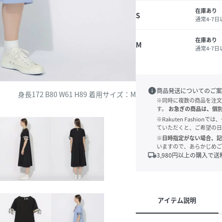
在庫あり
S
通常4-7
在庫あり
M
通常4-7
info
商品発送についてのご案
身長172 B80 W61 H89 着用サイズ：M
※同時に複数の商品を注文
す。
お急ぎの商品は、個
※Rakuten Fashi
ていただくと、ご希望の日
※日時指定がない場合、記
いますので、あらかじめご
local_shipping
3,980
円以上の購入で送
アイテム説明