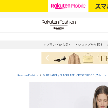
ブランドから探す
ショップから探す
navigate_before
Rakuten Fashion
BLUE LABEL / BLACK LABEL CRESTBRIDGE
navigate_next