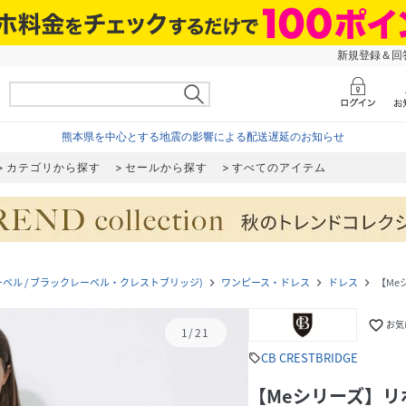
新規登録＆回答
熊本県を中心とする地震の影響による配送遅延のお知らせ
カテゴリから探す
セールから探す
すべてのアイテム
 (ブルーレーベル / ブラックレーベル・クレストブリッジ)
ワンピース・ドレス
ドレス
【Me
navigate_next
navigate_next
navigate_next
favorite_border
お気
1
/
21
CB CRESTBRIDGE
sell
【Meシリーズ】リ