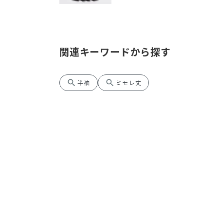
関連キーワードから探す
search
search
半袖
ミモレ丈