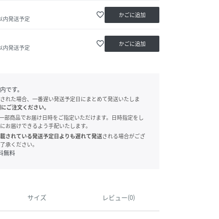
favorite_border
かごに追加
日以内発送予定
favorite_border
かごに追加
日以内発送予定
内です。
された場合、一番遅い発送予定日にまとめて発送いたしま
別にご注文ください。
onでは、一部商品でお届け日時をご指定いただけます。日時指定をし
にお届けできるよう手配いたします。
載されている発送予定日よりも遅れて発送
される場合がござ
了承ください。
料無料
サイズ
レビュー(0)