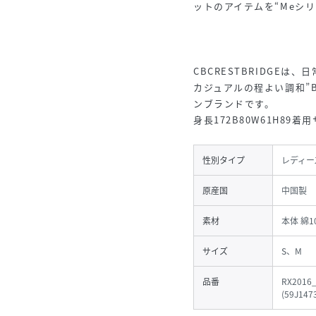
ットのアイテムを“Meシ
CBCRESTBRIDGEは
カジュアルの程よい調和”B
ンブランドです。
身長172B80W61H89着
性別タイプ
レディー
原産国
中国製
素材
本体 綿1
サイズ
S、M
品番
RX2016
(
59J1473