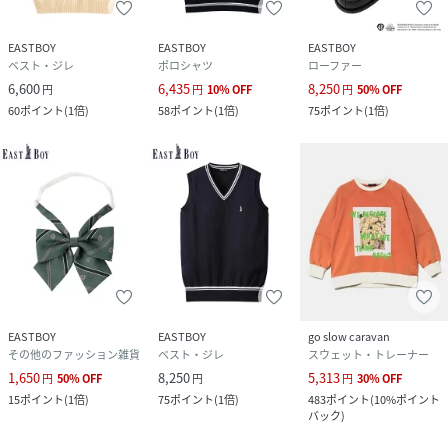
EASTBOY
EASTBOY
EASTBOY
ベスト・ジレ
ポロシャツ
ローファー
6,600
6,435
8,250
円
円
10
%
OFF
円
50
%
OFF
60
ポイント
(
1倍
)
58
ポイント
(
1倍
)
75
ポイント
(
1倍
)
EASTBOY
EASTBOY
go slow caravan
その他のファッション雑貨
ベスト・ジレ
スウェット・トレーナー
1,650
8,250
5,313
円
50
%
OFF
円
円
30
%
OFF
15
ポイント
(
1倍
)
75
ポイント
(
1倍
)
483
ポイント
(
10%ポイント
バック
)