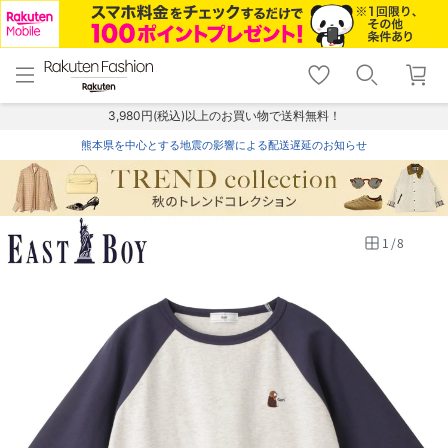
menu
home
search
favorite_border
shopping_cart
lock_outline
メニュー
トップ
検索
お気に入り
カート
ログイン
3,980円(税込)以上のお買い物で送料無料！
熊本県を中心とする地震の影響による配送遅延のお知らせ
1
/
8