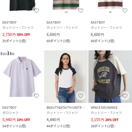
クリーニング
洗濯機洗い可(ネット使用)
EASTBOY
EASTBOY
EASTBOY
品番
RX1956_6522101
カットソー・Tシャツ
カットソー・Tシャツ
カットソー・Tシャツ
(
6522101-580-1 RX1956
)
2,750
6,600
6,600
円
50
%
OFF
円
円
25
ポイント
(
1倍
)
60
ポイント
(
1倍
)
60
ポイント
(
1倍
)
EASTBOY
BEAUTY&YOUTH UNITED ARROWS
VENCE EXCHANGE
ポロシャツ
カットソー・Tシャツ
カットソー・Tシャツ
5,940
4,840
3,155
円
10
%
OFF
円
円
26
%
OFF
54
ポイント
(
1倍
)
44
ポイント
(
1倍
)
28
ポイント
(
1倍
)