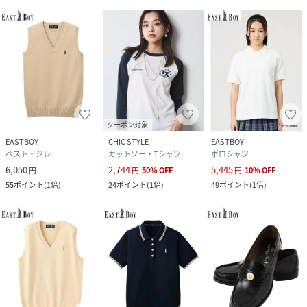
クーポン対象
EASTBOY
CHIC STYLE
EASTBOY
ベスト・ジレ
カットソー・Tシャツ
ポロシャツ
6,050
2,744
5,445
円
円
50
%
OFF
円
10
%
OFF
55
ポイント
(
1倍
)
24
ポイント
(
1倍
)
49
ポイント
(
1倍
)