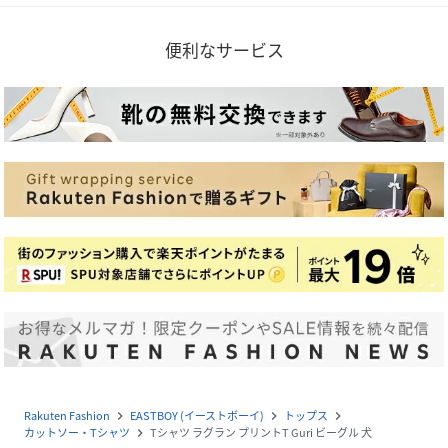
便利なサービス
Rakuten Fashion
EASTBOY (イーストボーイ)
トップス
navigate_next
navigate_next
navigate_next
カットソー・Tシャツ
Tシャツ ラグラン プリントT Guri ビーグル 犬
navigate_next