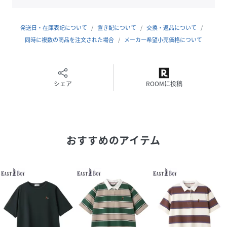
【EASTBOYでのお買物をよりお楽しみいただく為に】
▼商品のお気に入り登録(ハートマークをクリック)気になる
商品は「お気に入り」登録がおすすめ！お気に入り登録商品
発送日・在庫表記について
置き配について
交換・返品について
は、マイページにて現在の価格情報や在庫状況の確認ができ
同時に複数の商品を注文された場合
メーカー希望小売価格について
ます。お買い物リストの管理にぜひご利用ください！
▼ブランドのお気に入り登録！(「お気に入りショップに追
加」をクリック)新商品の入荷、タイムセールやポイントアッ
シェア
ROOMに投稿
プキャンペーンなどいち早くブランドのお得な情報を受け取
ることができます。ぜひともご活用ください。
品番:6522101
おすすめのアイテム
性別タイプ
レディース
原産国
中国
素材
綿100%
サイズ
9、11