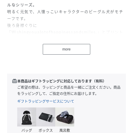
ルなシリーズ。
明るく元気で、人懐っこいキャラクターのビーグル犬がモチ
ーフです。
後ろ身襟ぐりに
「Wishingyoualotofhappinessandsmiles.」とプリント
が入っています。
左脇にトリコロールテープ挟み込みあり。
more
■仕様
左胸にはGuriの刺繍入り。
■取扱い方法
redeem
本商品はギフトラッピングに対応しております（有料）
ネットを使用してください。
ご希望の際は、ラッピングと商品を一緒にご注文ください。商品
形を整えてから干して下さい。
をラッピングして、ご指定の住所にお届けします。
刺繍部分もみ洗い禁止。
ギフトラッピングサービスについて
刺繍部分アイロン禁止。
プリント部分もみ洗い禁止。
プリント部分にはアイロンを当てないで下さい。
バッグ
ボックス
風呂敷