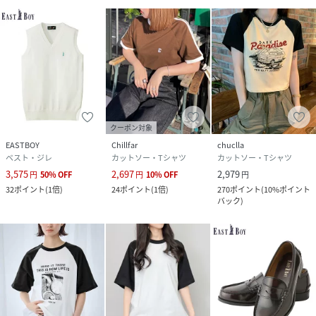
クーポン対象
EASTBOY
Chillfar
chuclla
ベスト・ジレ
カットソー・Tシャツ
カットソー・Tシャツ
3,575
2,697
2,979
円
50
%
OFF
円
10
%
OFF
円
32
ポイント
(
1倍
)
24
ポイント
(
1倍
)
270
ポイント
(
10%ポイント
バック
)