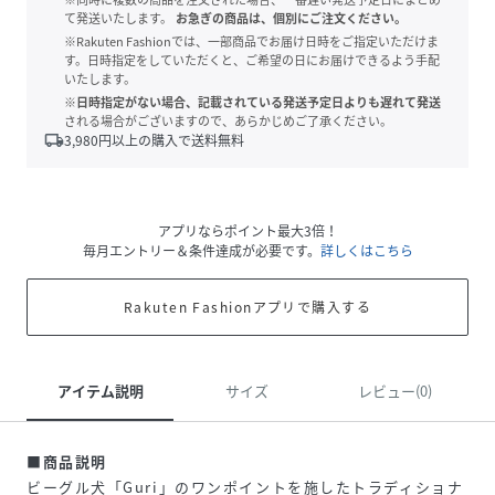
て発送いたします。
お急ぎの商品は、個別にご注文ください。
※Rakuten Fashionでは、一部商品でお届け日時をご指定いただけま
す。日時指定をしていただくと、ご希望の日にお届けできるよう手配
いたします。
※日時指定がない場合、記載されている発送予定日よりも遅れて発送
される場合がございますので、あらかじめご了承ください。
local_shipping
3,980
円以上の購入で送料無料
アプリならポイント最大3倍！
毎月エントリー＆条件達成が必要です。
詳しくはこちら
Rakuten Fashionアプリで購入する
アイテム説明
サイズ
レビュー(0)
■商品説明
ビーグル犬「Guri」のワンポイントを施したトラディショナ