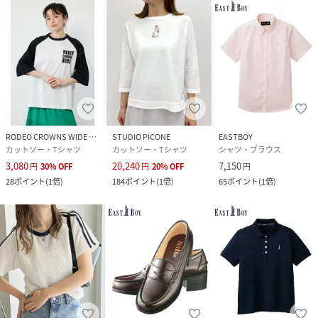
RODEO CROWNS WIDE BOWL
STUDIO PICONE
EASTBOY
カットソー・Tシャツ
カットソー・Tシャツ
シャツ・ブラウス
3,080
20,240
7,150
円
30
%
OFF
円
20
%
OFF
円
28
ポイント
(
1倍
)
184
ポイント
(
1倍
)
65
ポイント
(
1倍
)