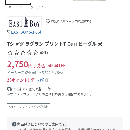
オートミール×ネイビー
ダークグレー×オートミール
favorite_border
お気に入りショップに登録する
EASTBOY School
sell
Tシャツ ラグラン プリントT Guri ビーグル 犬
star_border
star_border
star_border
star_border
star_border
(
0
件
)
2,750
円 /税込
50
%OFF
メーカー希望小売価格
5,500
円 /税込
25
ポイント
1倍
内訳
local_shipping
12時までの注文で当日出荷
※サイズ・カラーによりお届け日が異なる場合があります。
SALE
ギフトラッピング対象
info
商品発送についてのご案内です。
※同時に複数の商品を注文された場合、一番遅い発送予定日にまとめ