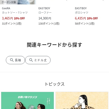
クーポン対象
GeeRA
EASTBOY
EASTBOY
カットソー・Tシャツ
ローファー
ポロシャツ
3,465
14,300
6,435
円
10
%
OFF
円
円
10
%
OFF
31
ポイント
(
1倍
)
130
ポイント
(
1倍
)
58
ポイント
(
1倍
)
関連キーワードから探す
search
search
長袖
ミドル丈
トピックス