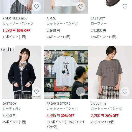
RIVER FIELD & Co.
A.M.S.
EASTBOY
カットソー・Tシャツ
カットソー・Tシャツ
ローファー
1,290
2,640
14,300
円
65
%
OFF
円
円
11
ポイント
(
1倍
)
24
ポイント
(
1倍
)
130
ポイント
(
1倍
)
EASTBOY
FREAK’S STORE
cloudnine
カーディガン
カットソー・Tシャツ
カットソー・Tシャツ
9,350
3,495
2,200
円
円
30
%
OFF
円
20
%
OFF
85
ポイント
(
1倍
)
317
ポイント
(
10%ポイント
20
ポイント
(
1倍
)
バック
)